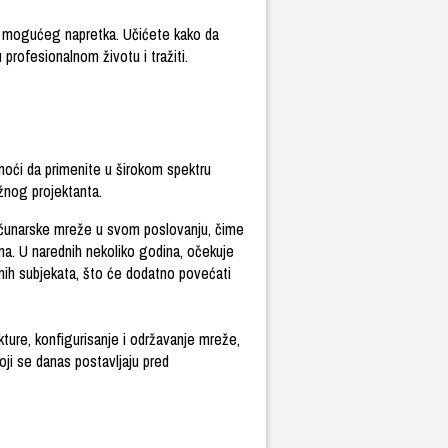
eg mogućeg napretka. Učićete kako da
profesionalnom životu i tražiti.
oći da primenite u širokom spektru
žnog projektanta.
 računarske mreže u svom poslovanju, čime
ima. U narednih nekoliko godina, očekuje
dnih subjekata, što će dodatno povećati
ture, konfigurisanje i održavanje mreže,
oji se danas postavljaju pred