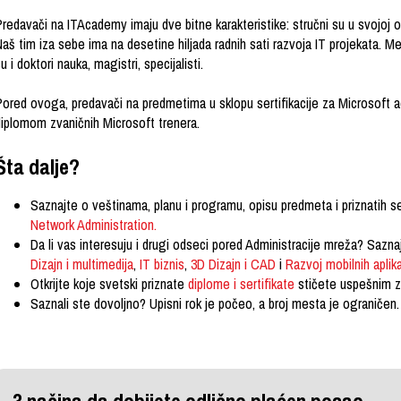
redavači na ITAcademy imaju dve bitne karakteristike: stručni su u svojoj o
aš tim iza sebe ima na desetine hiljada radnih sati razvoja IT projekata. M
u i doktori nauka, magistri, specijalisti.
Pored ovoga, predavači na predmetima u sklopu sertifikacije za Microsoft a
diplomom zvaničnih Microsoft trenera.
Šta dalje?
Saznajte o veštinama, planu i programu, opisu predmeta i priznatih s
Network Administration.
Da li vas interesuju i drugi odseci pored Administracije mreža? Sazn
Dizajn i multimedija
,
IT biznis
,
3D Dizajn i CAD
i
Razvoj mobilnih aplika
Otkrijte koje svetski priznate
diplome i sertifikate
stičete uspešnim z
Saznali ste dovoljno? Upisni rok je počeo, a broj mesta je ograničen