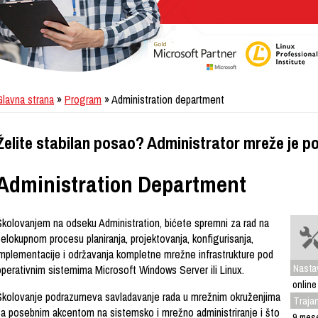
Glavna strana
»
Program
» Administration department
Želite stabilan posao? Administrator mreže je p
Administration Department
Školovanjem na odseku Administration, bićete spremni za rad na
elokupnom procesu planiranja, projektovanja, konfigurisanja,
implementacije i održavanja kompletne mrežne infrastrukture pod
Nasta
operativnim sistemima Microsoft Windows Server ili Linux.
online
Školovanje podrazumeva savladavanje rada u mrežnim okruženjima
Traja
sa posebnim akcentom na sistemsko i mrežno administriranje i što
9 mes