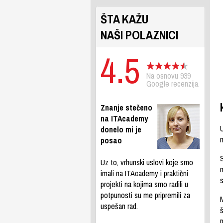
ŠTA KAŽU
NAŠI POLAZNICI
4.5
Na osnovu 939
Google recenzija.
Znanje stečeno
na ITAcademy
donelo mi je
n
posao
S
Uz to, vrhunski uslovi koje smo
imali na ITAcademy i praktični
projekti na kojima smo radili u
potpunosti su me pripremili za
uspešan rad.
š
p