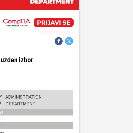
ouzdan izbor
ADMINISTRATION
DEPARTMENT
va
nje
eci