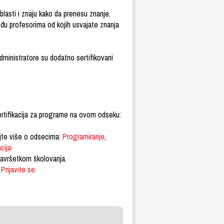
blasti i znaju kako da prenesu znanje.
eđu profesorima od kojih usvajate znanja
dministratore su dodatno sertifikovani
ertifikacija za programe na ovom odseku:
ajte više o odsecima:
Programiranje
,
cija
avršetkom školovanja.
.
Prijavite se
.