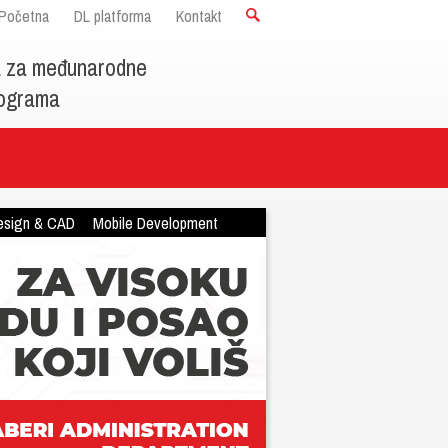
Početna
DL platforma
Kontakt
a za međunarodne
programa
esign & CAD
Mobile Development