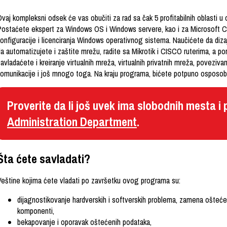
vaj kompleksni odsek će vas obučiti za rad sa čak 5 profitabilnih oblasti u 
Postaćete ekspert za Windows OS i Windows servere, kao i za Microsoft Cl
konfiguracije i licenciranja Windows operativnog sistema. Naučićete da diza
a automatizujete i zaštite mrežu, radite sa Mikrotik i CISCO ruterima, a po
avladaćete i kreiranje virtualnih mreža, virtualnih privatnih mreža, poveziva
komunikacije i još mnogo toga. Na kraju programa, bićete potpuno osposobl
Proverite da li još uvek ima slobodnih mesta i
Administration Department
.
Šta ćete savladati?
Veštine kojima ćete vladati po završetku ovog programa su:
dijagnostikovanje hardverskih i softverskih problema, zamena ošteće
komponenti,
bekapovanje i oporavak oštećenih podataka,