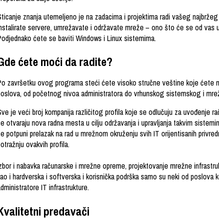
Sticanje znanja utemeljeno je na zadacima i projektima radi vašeg najbrž
instalirate servere, umrežavate i održavate mreže – ono što će se od vas u 
Podjednako ćete se baviti Windows i Linux sistemima.
Gde ćete moći da radite?
Po završetku ovog programa steći ćete visoko stručne veštine koje ćete m
poslova, od početnog nivoa administratora do vrhunskog sistemskog i mre
Sve je veći broj kompanija različitog profila koje se odlučuju za uvođenje
e otvaraju nova radna mesta u cilju održavanja i upravljanja takvim sistem
se potpuni prelazak na rad u mrežnom okruženju svih IT orijentisanih privre
otražnju ovakvih profila.
Izbor i nabavka računarske i mrežne opreme, projektovanje mrežne infrastruk
ao i hardverska i softverska i korisnička podrška samo su neki od poslova k
dministratore IT infrastrukture.
Kvalitetni predavači