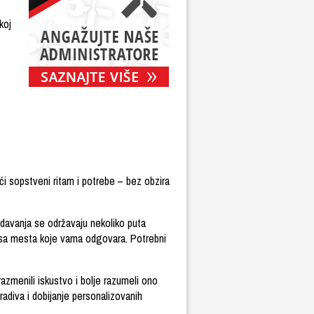
koj
i sopstveni ritam i potrebe – bez obzira
redavanja se održavaju nekoliko puta
ti sa mesta koje vama odgovara. Potrebni
azmenili iskustvo i bolje razumeli ono
adiva i dobijanje personalizovanih