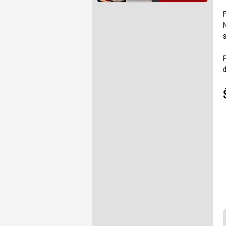
P
N
s