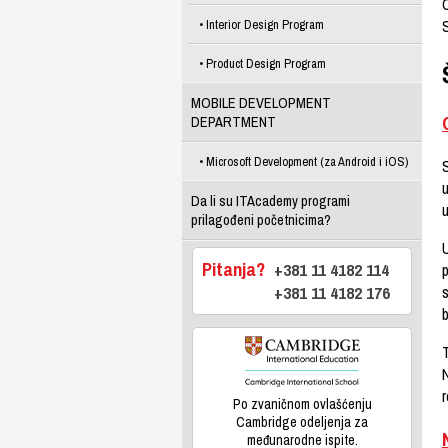
O
Interior Design Program
Product Design Program
MOBILE DEVELOPMENT
DEPARTMENT
Microsoft Development (za Android i iOS)
S
u
Da li su ITAcademy programi
u
prilagođeni početnicima?
Pitanja?
+381 11 4182 114
+381 11 4182 176
s
b
Po zvaničnom ovlašćenju
Cambridge odeljenja za
međunarodne ispite.