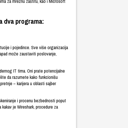
tima za mrežnu zaštitu, kao i Microsoft
na dva programa:
tucije i pojedince. Sve više organizacija
 napad može zaustaviti poslovanje,
ernog IT tima. Oni prate potencijalne
elite da razumete kako funkcionišu
retnje – karijera u oblasti sajber
keniranje i procenu bezbednosti poput
 kakav je Wireshark, procedure za