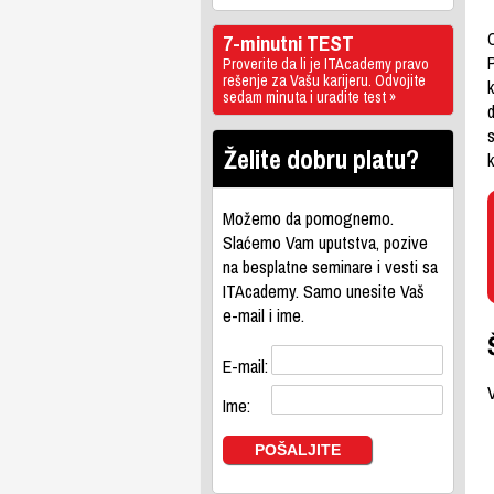
O
7-minutni TEST
Proverite da li je ITAcademy pravo
rešenje za Vašu karijeru. Odvojite
sedam minuta i uradite test »
d
s
Želite dobru platu?
Možemo da pomognemo.
Slaćemo Vam uputstva, pozive
na besplatne seminare i vesti sa
ITAcademy. Samo unesite Vaš
e-mail i ime.
E-mail:
Ime: