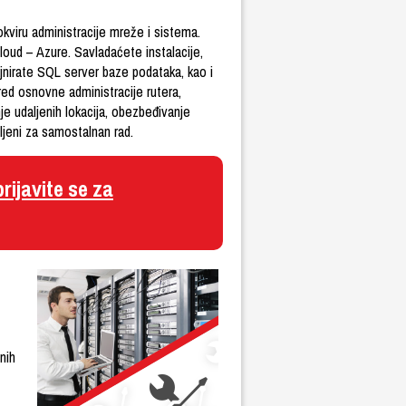
okviru administracije mreže i sistema.
oud – Azure. Savladaćete instalacije,
jnirate SQL server baze podataka, kao i
red osnovne administracije rutera,
nje udaljenih lokacija, obezbeđivanje
jeni za samostalnan rad.
prijavite se za
nih