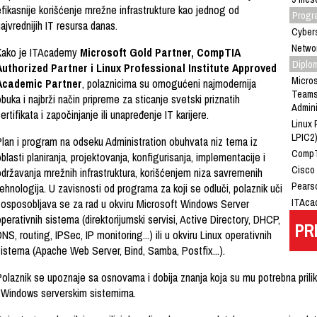
efikasnije korišćenje mrežne infrastrukture kao jednog od
Progr
ajvrednijih IT resursa danas.
Cybers
Networ
Kako je ITAcademy
Microsoft Gold Partner, CompTIA
Diplom
Authorized Partner i Linux Professional Institute Approved
Micros
Academic Partner
, polaznicima su omogućeni najmodernija
Teams
buka i najbrži način pripreme za sticanje svetski priznatih
Admini
ertifikata i započinjanje ili unapređenje IT karijere.
Linux 
LPIC2
Plan i program na odseku Administration obuhvata niz tema iz
CompTI
blasti planiranja, projektovanja, konfigurisanja, implementacije i
Cisco
održavanja mrežnih infrastruktura, korišćenjem niza savremenih
Pearso
ehnologija. U zavisnosti od programa za koji se odluči, polaznik uči
ITAcad
i osposobljava se za rad u okviru Microsoft Windows Server
perativnih sistema (direktorijumski servisi, Active Directory, DHCP,
PR
NS, routing, IPSec, IP monitoring...) ili u okviru Linux operativnih
sistema (Apache Web Server, Bind, Samba, Postfix...).
Polaznik se upoznaje sa osnovama i dobija znanja koja su mu potrebna prili
i Windows serverskim sistemima.