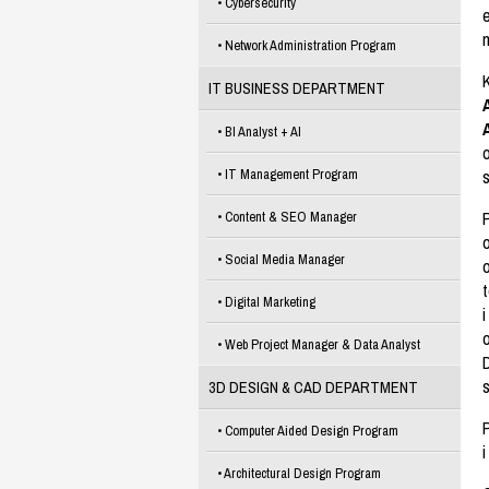
Cybersecurity
n
Network Administration Program
IT BUSINESS DEPARTMENT
BI Analyst + AI
o
s
IT Management Program
Content & SEO Manager
o
Social Media Manager
t
Digital Marketing
o
Web Project Manager & Data Analyst
D
3D DESIGN & CAD DEPARTMENT
Computer Aided Design Program
Architectural Design Program