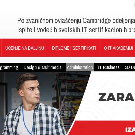
Po zvaničnom ovlašćenju Cambridge odeljenj
ispite i vodećih svetskih IT sertifikacionih 
UČENJE NA DALJINU
DIPLOME I SERTIFIKATI
O IT AKADEMIJI
ogramming
Design & Multimedia
Administration
IT Business
3D D