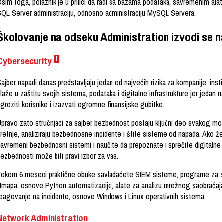
sim toga, polaznik je u prilici da radi sa bazama podataka, savremenim ala
SQL Server administraciju, odnosno administraciju MySQL Servera.
Školovanje na odseku Administration izvodi se 
!
Cybersecurity
ajber napadi danas predstavljaju jedan od najvećih rizika za kompanije, insti
laže u zaštitu svojih sistema, podataka i digitalne infrastrukture jer jedan
groziti korisnike i izazvati ogromne finansijske gubitke.
Upravo zato stručnjaci za sajber bezbednost postaju ključni deo svakog mod
pretnje, analiziraju bezbednosne incidente i štite sisteme od napada. Ako ž
avremeni bezbednosni sistemi i naučite da prepoznate i sprečite digitalne p
ezbednosti može biti pravi izbor za vas.
Tokom 6 meseci praktične obuke savladaćete SIEM sisteme, programe za s
Nmapa, osnove Python automatizacije, alate za analizu mrežnog saobraćaja
reagovanje na incidente, osnove Windows i Linux operativnih sistema.
Network Administration