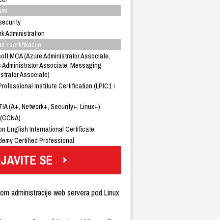
ami
ecurity
k Administration
e i sertifikacije
oft MCA (Azure Administrator Associate,
 Administrator Associate, Messaging
strator Associate)
Professional Institute Certification (LPIC1 i
)
A (A+, Network+, Security+, Linux+)
 (CCNA)
n English International Certificate
emy Certified Professional
IJAVITE SE
kom administracije web servera pod Linux