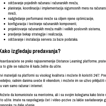
održavanje pojedinih računara i računarskih mreža,
planiranje, koordinacija i implementacija sigurnosnih mera na računars
mreži,
nadgledanje performansi mreže sa ciljem njene optimizacije,
konfiguracija i testiranje računarskih komponenti,
projektovanje računarskih mreža malih i velikih poslovnih sistema,
pravljenje bekap strategije i realizacija,
održavanje i instalacija servera za baze podataka.
Kako izgledaju predavanja?
Usavršavaćete se preko najsavremenije Distance Learning platforme, prateć
a to gde se nalazite ili kada želite da učite.
vi materijali na platformi su visokog kvaliteta i možete ih koristiti 24/7. P
nedeljno, radnim danima uveče ili vikendom, i možete im se uživo priključi
su vam samo računar i internet.
Možete da komunicirate sa mentorima, ali i sa svojim kolegama kako biste r
to učite. Imate na raspolaganju čet i video-pozive za lakše savladavanje gr
reporuka za dalje učenje.