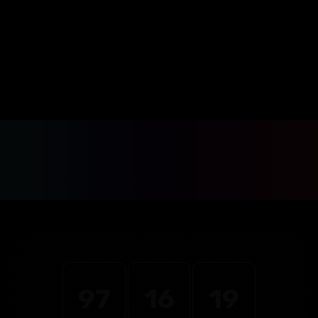
Prijavi se što pre i rezerviši
svoje mesto!
Black Friday akcija traje još:
97
16
19