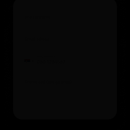
Ime i prezime
Email adresa
Broj telefona
Serbia
+381
Promo kod (ako ga imaš)