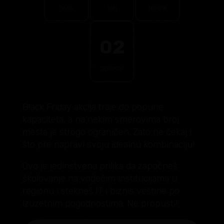
DANA
SATI
MINUTA
01
SEKUNDI
Black Friday akcija traje do popune
kapaciteta, a na nekim smerovima broj
mesta je strogo ograničen. Zato ne čekaj i
što pre napravi svoju idealnu kombinaciju!
Ovo je jedinstvena prilika da započneš
školovanje na vodećim institucijama u
regionu i stekneš IT i biznis veštine po
izuzetnim pogodnostima. Ne propusti!