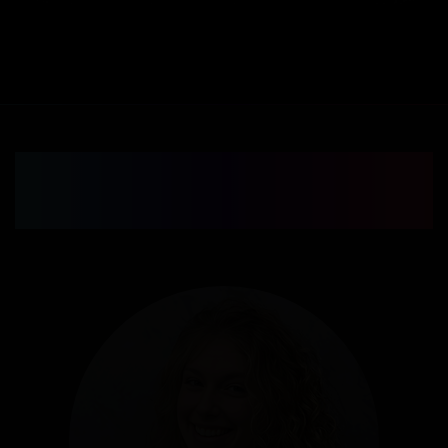
Imaš dodatna pitanja?
Kontaktiraj sa nama