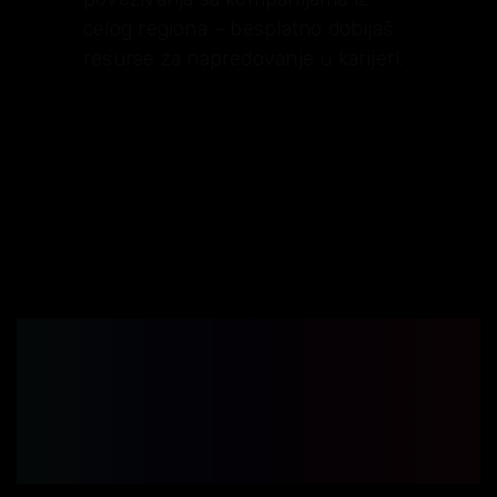
celog regiona – besplatno dobijaš
resurse za napredovanje u karijeri.
Preko 35 uspešnih
ITAcademy i
BusinessAcademy
generacija