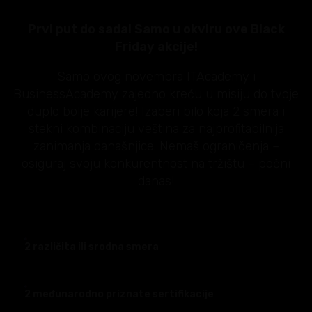
Prvi put do sada! Samo u okviru ove Black
Friday akcije!
Samo ovog novembra ITAcademy i
BusinessAcademy zajedno kreću u misiju do tvoje
duplo bolje karijere! Izaberi bilo koja 2 smera i
stekni kombinaciju veština za najprofitabilnija
zanimanja današnjice. Nemaš ograničenja –
osiguraj svoju konkurentnost na tržištu – počni
danas!
2 različita ili srodna smera
2 međunarodno priznate sertifikacije