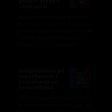
priznat dokaz o
stručnosti
Niz cenjenih sertifikata može biti
tvoj idealan dodatak CV-ju prilikom
predstavljanja poslodavcima. Vrede
i po nekoliko stotina evra, a ti ih
dobijaš u okviru školovanja.
Dobijaš pomoć pri
zapošljavanju i
povezivanju sa
kompanijama
Od stručne pomoći u kreiranju CV-
ja, preko pripreme za intervjue, do
povezivanja sa kompanijama iz