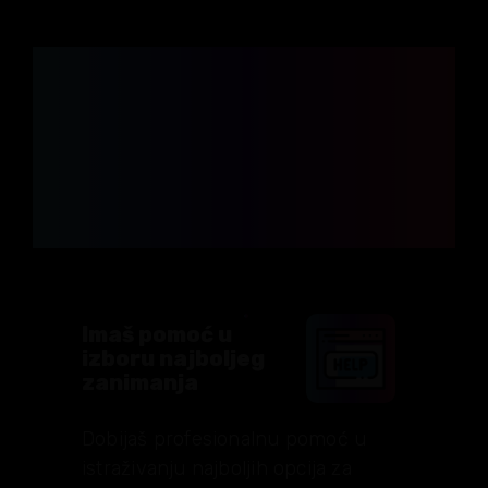
ŠTA JOŠ DOBIJAŠ?
Kompletnu podršku +
brojne dodatne resurse
od prvog dana
usavršavanja
Imaš pomoć u
izboru najboljeg
zanimanja
Dobijaš profesionalnu pomoć u
istraživanju najboljih opcija za