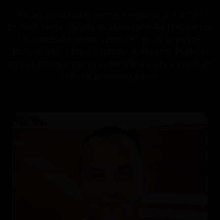
Mnogi polaznici iz zemlje i regiona, ali i iz 120
zemalja sveta završili su školovanje na ITAcademy
i BusinessAcademy i započeli svoje uspešne
karijere već u toku ili nakon školovanja. Pridruži
im se i stekni znanja i veštine koji će te odvesti do
odlično plaćenog posla.