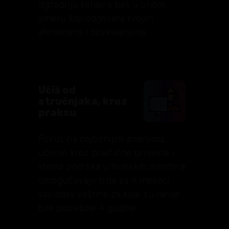
izgradnju karijere baš u onom
smeru koji odgovara tvojim
afinitetima i očekivanjima.
Učiš od
stručnjaka, kroz
praksu
Fokus na najbitnijim znanjima,
učenje kroz praktične projekte i
stalna podrška vrhunskih mentora
omogućavaju ti da za 9 meseci
savladaš veštine za koje su ranije
bile potrebne 4 godine.