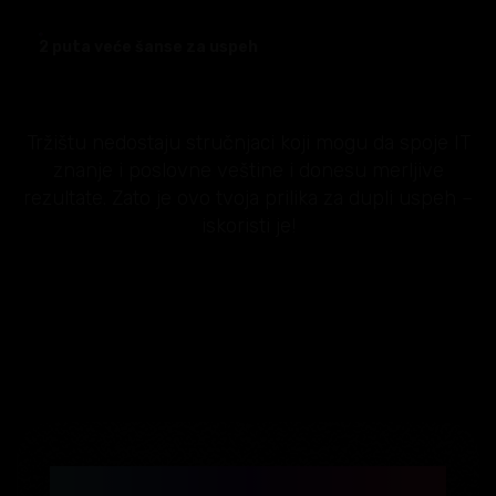
2 puta veće šanse za uspeh
Tržištu nedostaju stručnjaci koji mogu da spoje IT
znanje i poslovne veštine i donesu merljive
rezultate. Zato je ovo tvoja prilika za dupli uspeh –
iskoristi je!
BLACK FRIDAY: