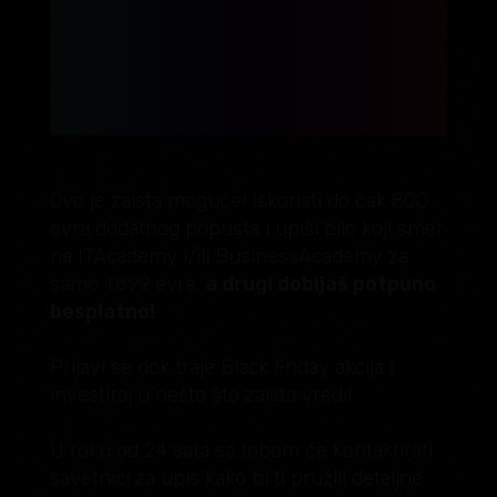
2 smera po ceni 1 i do
800 € dodatnog
popusta! POŽURI!
Ovo je zaista moguće! Iskoristi do čak 800
evra dodatnog popusta i upiši bilo koji smer
na ITAcademy i/ili BusinessAcademy za
samo 1.899 evra,
a drugi dobijaš potpuno
besplatno!
Prijavi se dok traje Black Friday akcija i
investiraj u nešto što zaista vredi!
U roku od 24 sata sa tobom će kontaktirati
savetnici za upis kako bi ti pružili detaljne