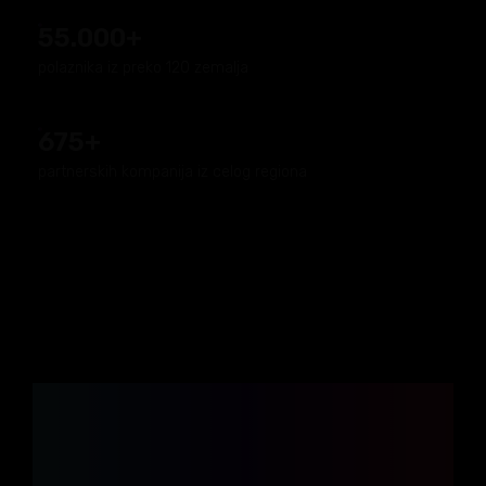
55.000+
polaznika iz preko 120 zemalja
675+
partnerskih kompanija iz celog regiona
I DALJE SE DVOUMIŠ:
Da li je za tebe sigurnost
korporacije ili sloboda