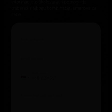
informacije o školovanju i pomogli da
izabereš najbolju kombinaciju smerova za
sebe.
Ime i prezime
Email adresa
Broj telefona
Serbia
+381
Promo kod (ako ga imaš)