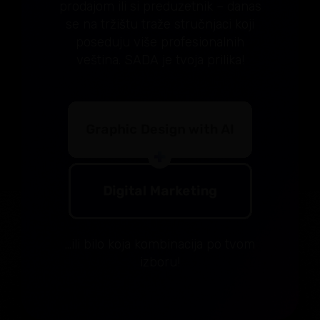
prodajom ili si preduzetnik – danas
se na tržištu traže stručnjaci koji
poseduju više profesionalnih
veština. SADA je tvoja prilika!
…ili bilo koja kombinacija po tvom
izboru!