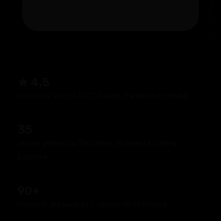
★ 4,5
na osnovu više od 4.500 Google i Facebook recenzija
35
ukupno generacija ITAcademy i BusinessAcademy
polaznika
90+
istaknutih predavača i IT i poslovnih stručnjaka