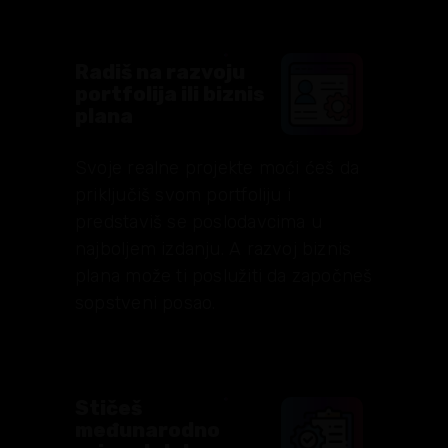
Radiš na razvoju
portfolija ili biznis
plana
Svoje realne projekte moći ćeš da
priključiš svom portfoliju i
predstaviš se poslodavcima u
najboljem izdanju. A razvoj biznis
plana može ti poslužiti da započneš
sopstveni posao.
Stičeš
međunarodno