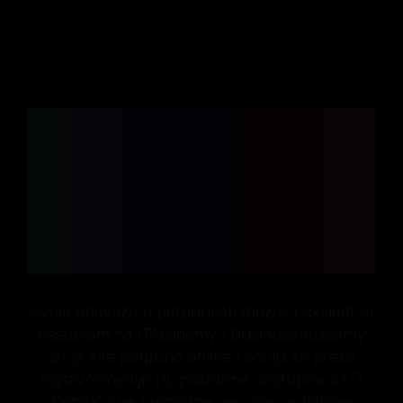
POTPUNO ONLINE I
FLEKSIBILNO
USAVRŠAVANJE:
prilagođeno tvojim
obavezama
Svoje obaveze u potpunosti možeš uskladiti sa
nastavom na ITAcademy i BusinessAcademy
jer je sve potpuno online i odvija se preko
najsavremenije DL platforme dostupne 24/7.
Dobijaš sve propratne resurse, praktične