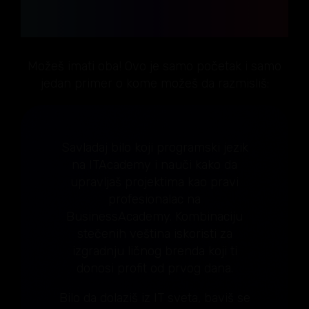
sopstvenog biznisa?
Možeš imati oba! Ovo je samo početak i samo
jedan primer o kome možeš da razmisliš:
Savladaj bilo koji programski jezik
na ITAcademy i nauči kako da
upravljaš projektima kao pravi
profesionalac na
BusinessAcademy. Kombinaciju
stečenih veština iskoristi za
izgradnju ličnog brenda koji ti
donosi profit od prvog dana.
Bilo da dolaziš iz IT sveta, baviš se