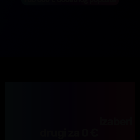
Upiši bilo koji smer na
ITAcademy i(li)
BusinessAcademy po
sniženoj školarini i
izaberi
drugi za 0 €
!