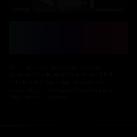
NISI SIGURAN: ITAcademy ili
BusinessAcademy? Ili obe?
Zatraži besplatne
konsultacije
Ako imaš dodatnih pitanja o uslovima
školovanja, svojoj idealnoj kombinaciji ili ti je
potrebna bilo koja druga informacija –
obezbeđujemo ti besplatne konsultacije sa
karijernim stručnjacima.