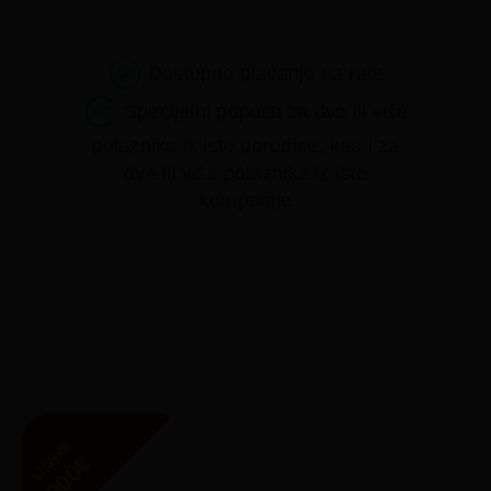
Dostupno plaćanje na rate
Specijalni popusti za dva ili više
polaznika iz iste porodice, kao i za
dva ili više polaznika iz iste
kompanije
Uštedi
900€