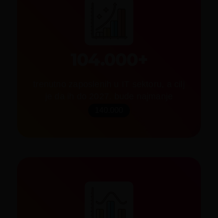
104.000+
trenutno zaposlenih u IT sektoru, a cilj
je da ih do 2027. bude najmanje
140.000