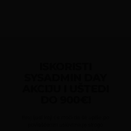
ISKORISTI
SYSADMIN DAY
AKCIJU I UŠTEDI
DO 900€!
Broj ljudi koji će moći da se upiše po
povlašćenim uslovima je strogo