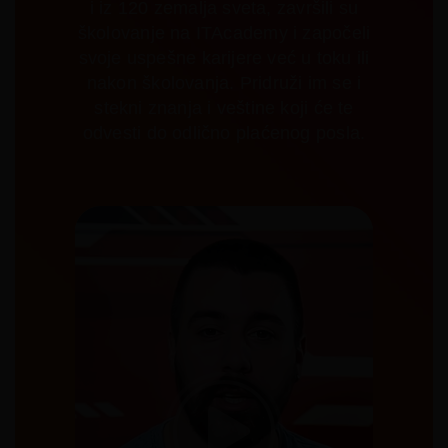
i iz 120 zemalja sveta, završili su
školovanje na ITAcademy i započeli
svoje uspešne karijere već u toku ili
nakon školovanja. Pridruži im se i
stekni znanja i veštine koji će te
odvesti do odlično plaćenog posla.