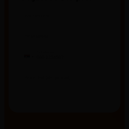
Ime i prezime
Email adresa
Broj telefona
Serbia
+381
Promo kod (ako ga imaš)