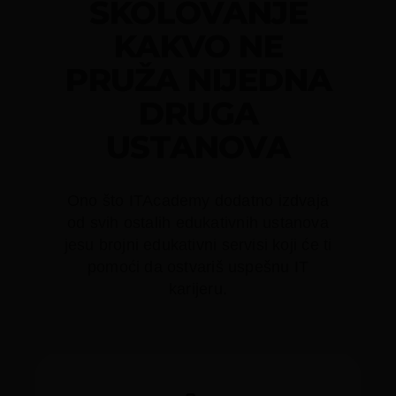
ŠKOLOVANJE
KAKVO NE
PRUŽA NIJEDNA
DRUGA
USTANOVA
Ono što ITAcademy dodatno izdvaja
od svih ostalih edukativnih ustanova
jesu brojni edukativni servisi koji će ti
pomoći da ostvariš uspešnu IT
karijeru.