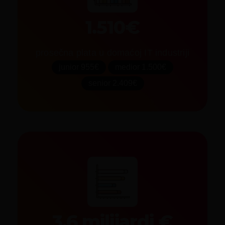
1.510€
prosečna plata u domaćoj IT industriji
junior 955€
medior 1.500€
senior 2.409€
3,6 milijardi €