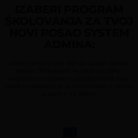
IZABERI PROGRAM
ŠKOLOVANJA ZA TVOJ
NOVI POSAO SYSTEM
ADMINA:
Odaberi oblast u kojoj želiš da izgradiš uspešnu
karijeru. Školovanjem na nekom od admin
programa na ITAcademy specijalizovaćeš svoja
znanja i pripremićeš se za profesionalnu IT karijeru
za samo 9–12 meseci.