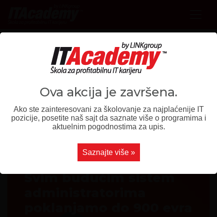
SREĆAN VAM
Ova akcija je završena.
DAN
Ako ste zainteresovani za školovanje za najplaćenije IT
SYSTEM
pozicije, posetite naš sajt da saznate više o programima i
aktuelnim pogodnostima za upis.
ADMINA!
Saznajte više »
Svim budućim sistem
administratorima
poklanjamo do 900 evra