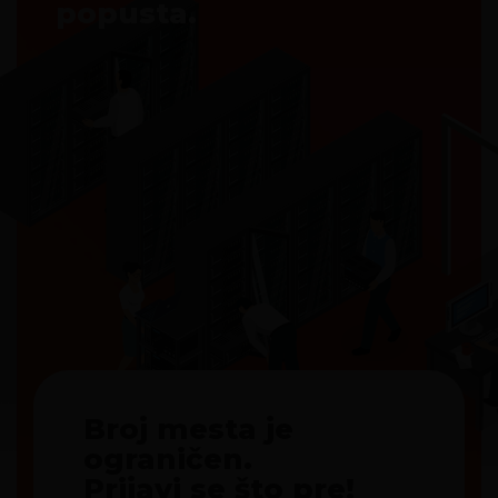
popusta.
Broj mesta je
ograničen.
Prijavi se što pre!