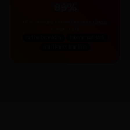
89%
IT stručnjaka danas ima mogućnost
remote rada
rad od kuće 55%
hibridni rad 34%
rad u kancelariji 11%