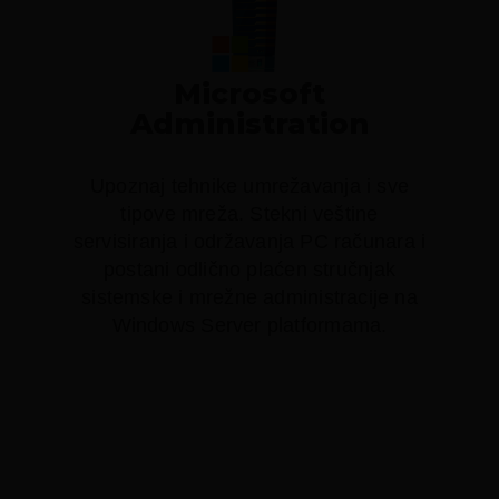
Microsoft
Administration
Upoznaj tehnike umrežavanja i sve
tipove mreža. Stekni veštine
servisiranja i održavanja PC računara i
postani odlično plaćen stručnjak
sistemske i mrežne administracije na
Windows Server platformama.