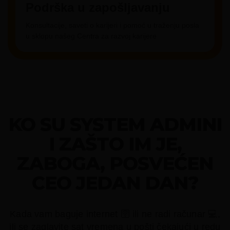
Podrška u zapošljavanju
Konsultacije, saveti o karijeri i pomoć u traženju posla
u sklopu našeg Centra za razvoj karijere
KO SU SYSTEM ADMINI
I ZAŠTO IM JE,
ZABOGA, POSVEĆEN
CEO JEDAN DAN?
Kada vam baguje internet 🛜 ili ne radi računar 💻,
ili se zaglavite sat vremena u pošti čekajući u redu