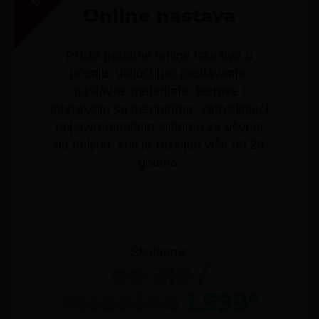
Online nastava
Pruža potpuno online iskustvo u
učenju, uključujući predavanja,
nastavne materijale, testove i
interakciju sa mentorima, zahvaljujući
najsavremenijem sistemu za učenje
na daljinu, koji je razvijan više od 20
godina.
Školarina:
od 210 /
mesečno
1.599*