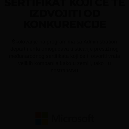
SERTIFIKAT KOJI ĆE TE
IZDVOJITI OD
KONKURENCIJE
Školovanje na programima sa Administration
departmenta omogućava ti sticanje prestižnog
međunarodnog sertifikata koji će ti otvoriti vrata
velikih kompanija kako u zemlji, tako i u
inostranstvu.