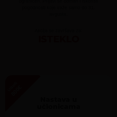
ograničen. Prijavi se odmah i iskoristi
pogodnosti koje važe samo do 31.
avgusta.
Akcija se završava za:
ISTEKLO
Uštedi
800€
Nastava u
učionicama