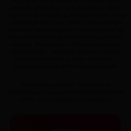
najtraženijim stručnjacima iz IT sektora. To ne
treba da vas čudi, jer, na kraju krajeva, čak ni
programeri ne mogu da funkcionišu bez njih. Zbog
važne uloge koju imaju, postali su nezamenljivi
deo svake velike kompanije i organizacije čiji rad
zavisi od besprekornog funkcionisanja umreženih
računara. Jednostavno, veštine konfigurisanja,
implementacije i održavanja kompletne mrežne
infrastrukture postale su jedan od najbržih i
najlakših puteva do odlično plaćenog posla.
A tehnološki napredak i brza digitalna
transformacija stvaraju podjednako prosperitetno
tržište i za IT industriju i za zaposlene.