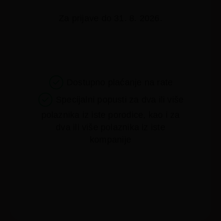
Za prijave do 31. 8. 2026.
Dostupno plaćanje na rate
Specijalni popusti za dva ili više
polaznika iz iste porodice, kao i za
dva ili više polaznika iz iste
kompanije