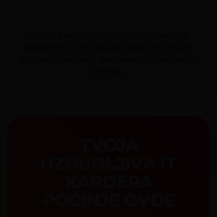
* Iznos školarine je prikazan za plaćanje
odjednom. U tom slučaju, osnovna cena je
dodatno umanjena. Sve cene su navedene u
evrima.
TVOJA
UZBUDLJIVA IT
KARIJERA
POČINJE OVDE