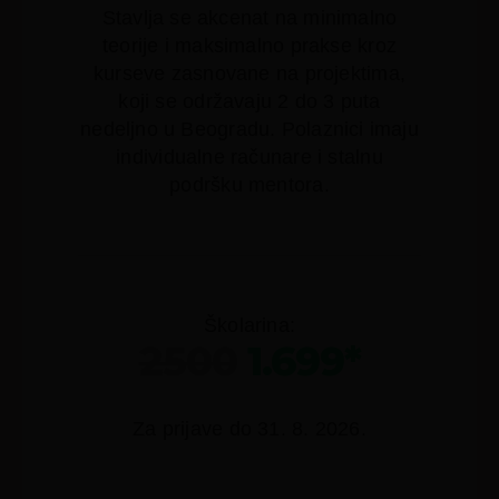
Stavlja se akcenat na minimalno
teorije i maksimalno prakse kroz
kurseve zasnovane na projektima,
koji se održavaju 2 do 3 puta
nedeljno u Beogradu. Polaznici imaju
individualne računare i stalnu
podršku mentora.
Školarina:
2500
1.699*
Za prijave do 31. 8. 2026.