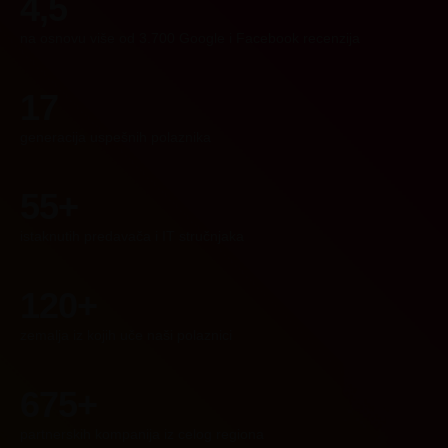
4,5
na osnovu više od 3.700 Google i Facebook recenzija
17
generacija uspešnih polaznika
55+
istaknutih predavača i IT stručnjaka
120+
zemalja iz kojih uče naši polaznici
675+
partnerskih kompanija iz celog regiona