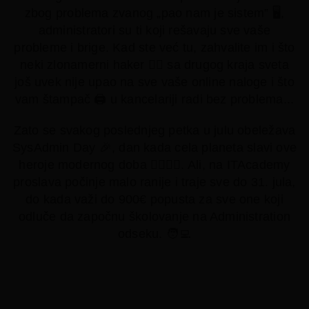
zbog problema zvanog „pao nam je sistem” 🖥️,
administratori su ti koji rešavaju sve vaše
probleme i brige. Kad ste već tu, zahvalite im i što
neki zlonamerni haker 🦹‍♂️ sa drugog kraja sveta
još uvek nije upao na sve vaše online naloge i što
vam štampač 🖨️ u kancelariji radi bez problema...
Zato se svakog poslednjeg petka u julu obeležava
SysAdmin Day 🎉, dan kada cela planeta slavi ove
heroje modernog doba 🦸‍♂️🦸‍♀️. Ali, na ITAcademy
proslava počinje malo ranije i traje sve do 31. jula,
do kada važi do 900€ popusta za sve one koji
odluče da započnu školovanje na Administration
odseku. 🧑‍💻