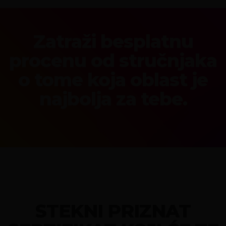
Zatraži besplatnu
procenu od stručnjaka
o tome koja oblast je
najbolja za tebe.
STEKNI PRIZNAT