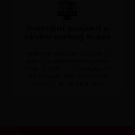
Praktični projekti u
okviru svakog kursa
Školovanje podrazumeva i rad na
praktičnim projektima na svakom
kursu, uz podršku IT stručnjaka, što
će ti omogućiti lakši ulazak u svet
najuspešnijih administratora.