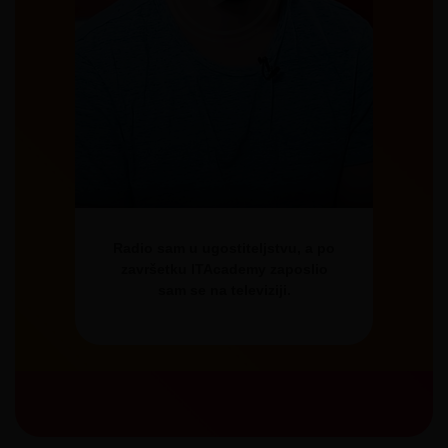
a na
Radio sam u ugostiteljstvu, a po
Šk
i
završetku ITAcademy zaposlio
sam se na televiziji.