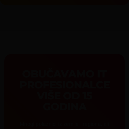
OBUČAVAMO IT
PROFESIONALCE
VIŠE OD 15
GODINA
Mnogi polaznici iz zemlje i regiona, ali