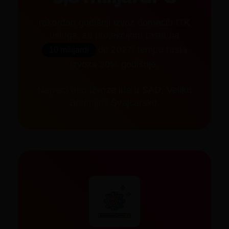
rekordan godišnji izvoz domaćih ITK
usluga, sa projekcijom rasta na
do 2027; tempo rasta
10 milijardi
izvoza 30% godišnje.
Najveći deo izvoza ide u SAD, Veliku
Britaniju i Švajcarsku.