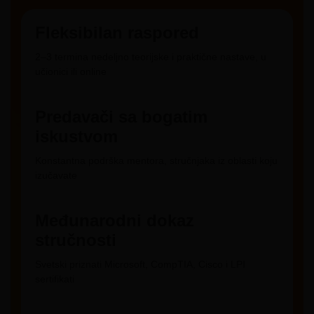
Fleksibilan raspored
2–3 termina nedeljno teorijske i praktične nastave, u
učionici ili online
Predavači sa bogatim
iskustvom
Konstantna podrška mentora, stručnjaka iz oblasti koju
izučavate
Međunarodni dokaz
stručnosti
Svetski priznati Microsoft, CompTIA, Cisco i LPI
sertifikati