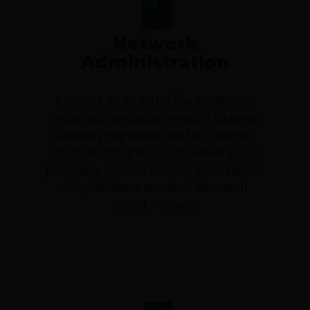
Network
Administration
Pripremi se za rad u čak 5 oblasti u
okviru administracije mreže i sistema.
Savladaj napredne mrežne sisteme,
nauči da dizajniraš SQL server baze
podataka, postani ekspert za Windows
OS, Windows servere i Microsoft
Cloud – Azure.