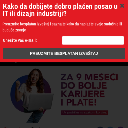
Kako da dobijete dobro plaćen posao u
IT ili dizajn industriji?
Preuzmite besplatan izveštaj i saznajte kako da naplatite svoje sadašnje ili
buduće znanje
011 4011 200
Unesite Vaš e-mail:
Programming
Design & Multimedia
Administration
IT Business
PROGRAM
3D Design & CAD
Mobile Development
UPIS
ŠTA DOBIJATE
UČENJE NA DALJINU
DIPLOME I SERTIFIKATI
O IT AKADEMIJI