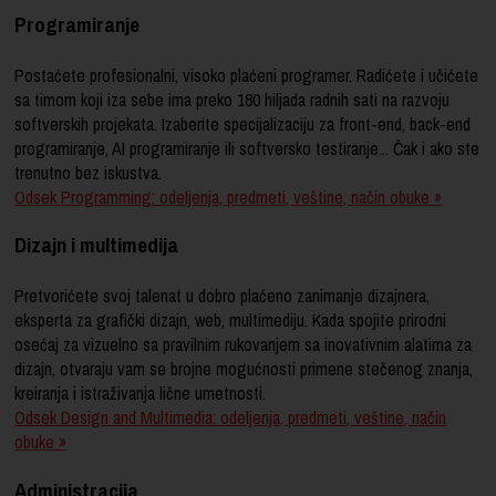
Programiranje
Postaćete profesionalni, visoko plaćeni programer. Radićete i učićete
sa timom koji iza sebe ima preko 180 hiljada radnih sati na razvoju
softverskih projekata. Izaberite specijalizaciju za front-end, back-end
programiranje, AI programiranje ili softversko testiranje... Čak i ako ste
trenutno bez iskustva.
Odsek Programming: odeljenja, predmeti, veštine, način obuke »
Dizajn i multimedija
Pretvorićete svoj talenat u dobro plaćeno zanimanje dizajnera,
eksperta za grafički dizajn, web, multimediju. Kada spojite prirodni
osećaj za vizuelno sa pravilnim rukovanjem sa inovativnim alatima za
dizajn, otvaraju vam se brojne mogućnosti primene stečenog znanja,
kreiranja i istraživanja lične umetnosti.
Odsek Design and Multimedia: odeljenja, predmeti, veštine, način
obuke »
Administracija