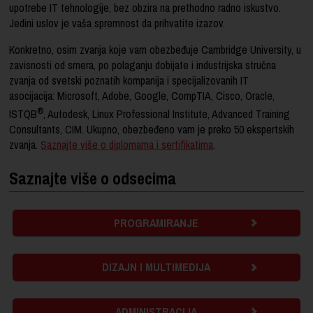
upotrebe IT tehnologije, bez obzira na prethodno radno iskustvo.
Jedini uslov je vaša spremnost da prihvatite izazov.
Konkretno, osim zvanja koje vam obezbeđuje Cambridge University, u
zavisnosti od smera, po polaganju dobijate i industrijska stručna
zvanja
od svetski poznatih kompanija i specijalizovanih IT
asocijacija: Microsoft, Adobe, Google, CompTIA, Cisco, Oracle,
®
ISTQB
, Autodesk, Linux Professional Institute, Advanced Training
Consultants, CIM.
Ukupno, obezbeđeno vam je preko 50 ekspertskih
zvanja.
Saznajte više o diplomama i sertifikatima
.
Saznajte više o odsecima
PROGRAMIRANJE
DIZAJN I MULTIMEDIJA
ADMINISTRACIJA