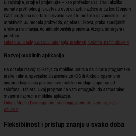
Dizajnirajte, crtajte i projektujte – kao profesionalac. Čak i ukoliko
nemate prethodnog iskustva u ovoj oblasti, naučićete da korišćenjem
CAD programa nacrtate bukvalno sve što možete da zamislite – od
atraktivnih 3D modela proizvoda, objekata i likova, preko specijalnih
efekata i animacija, do arhitektonskih projekata, dizajna enterijera i
prostora.
Odsek 3D Design & CAD: odeljenja, predmeti, veštine, način obuke »
Razvoj mobilnih aplikacija
Na odseku razvoj aplikacija za mobilne uređaje naučićete programske
jezike i alate, specijalno dizajnirane za iOS ili Android operativne
sisteme koji danas pokreću sve mobilne uređaje, poput smart
telefona i tableta.
Ovaj program će vam omogućiti da samostalno
stvarate napredne mobilne aplikacije.
Odsek Mobile Development: odeljenja, predmeti, veštine, način
obuke »
Fleksibilnost i pristup znanju u svako doba