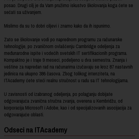
posao. Drugi cilj je da Vam pružimo iskustvo školovanja koga ćete se
sećati sa uživanjem.
Mislimo da su to dobri ciljevi i znamo kako da ih ispunimo.
Zato se školovanje vodi po naprednom programu za računarske
tehnologije, po zvaničnom ovlašćenju Cambridge odeljenja za
međunarodne ispite i vodećih svetskih IT sertifikacionih programa.
Kompaktno je i traje 9 meseci, podeljeno u dva semestra. Znanja i
veštine za napredan rad na računarima izučavaju se kroz 87 nastavnih
jedinica na ukupno 386 časova. Zbog tolikog intenziteta, na
ITAcademy ćete steći realnu stručnost u radu sa IT tehnologijama.
U zavisnosti od izabranog odeljenja, po polaganju dobijate
odgovarajuća zvanična stručna zvanja, overena u Kembridžu, od
korporacija Microsoft i Adobe, kao i od specijalizovanih asocijacija za
odgovarajuće oblasti.
Odseci na ITAcademy