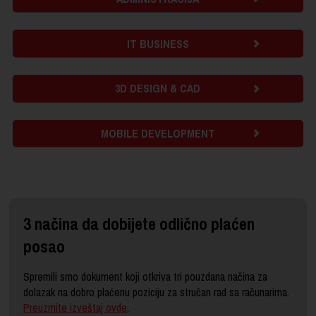
IT BUSINESS
3D DESIGN & CAD
MOBILE DEVELOPMENT
3 načina da dobijete odlično plaćen
posao
Spremili smo dokument koji otkriva tri pouzdana načina za
dolazak na dobro plaćenu poziciju za stručan rad sa računarima.
Preuzmite izveštaj ovde
.