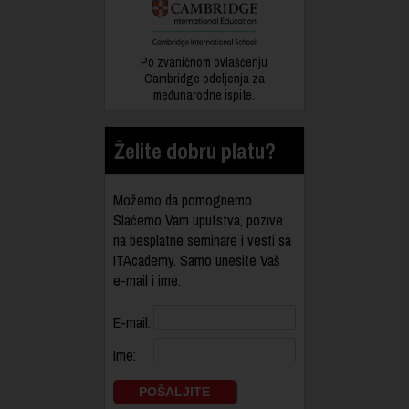
Po zvaničnom ovlašćenju
Cambridge odeljenja za
međunarodne ispite.
Želite dobru platu?
Možemo da pomognemo.
Slaćemo Vam uputstva, pozive
na besplatne seminare i vesti sa
ITAcademy. Samo unesite Vaš
e-mail i ime.
E-mail:
Ime: