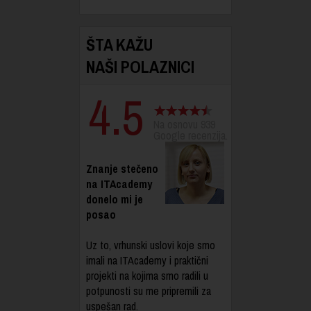
ŠTA KAŽU
NAŠI POLAZNICI
4.5
Na osnovu 939
Google recenzija.
Znanje stečeno
na ITAcademy
donelo mi je
posao
Uz to, vrhunski uslovi koje smo
imali na ITAcademy i praktični
projekti na kojima smo radili u
potpunosti su me pripremili za
uspešan rad.