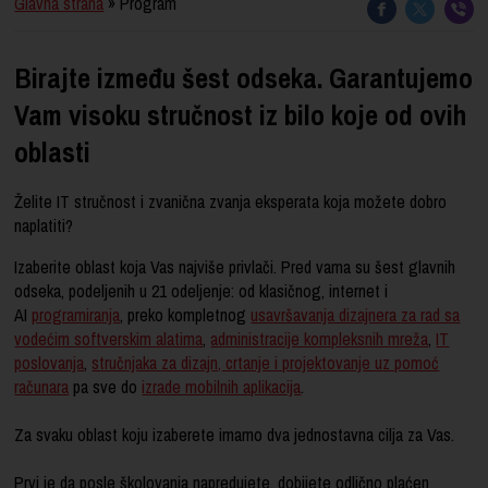
Glavna strana
» Program
Birajte između šest odseka. Garantujemo
Vam visoku stručnost iz bilo koje od ovih
oblasti
Želite IT stručnost i zvanična zvanja eksperata koja možete dobro
naplatiti?
Izaberite oblast koja Vas najviše privlači. Pred vama su šest glavnih
odseka, podeljenih u 21 odeljenje: od klasičnog, internet i
AI
programiranja
, preko kompletnog
usavršavanja dizajnera za rad sa
vodećim softverskim alatima
,
administracije kompleksnih mreža
,
IT
poslovanja
,
stručnjaka za dizajn, crtanje i projektovanje uz pomoć
računara
pa sve do
izrade mobilnih aplikacija
.
Za svaku oblast koju izaberete imamo dva jednostavna cilja za Vas.
Prvi je da posle školovanja napredujete, dobijete odlično plaćen