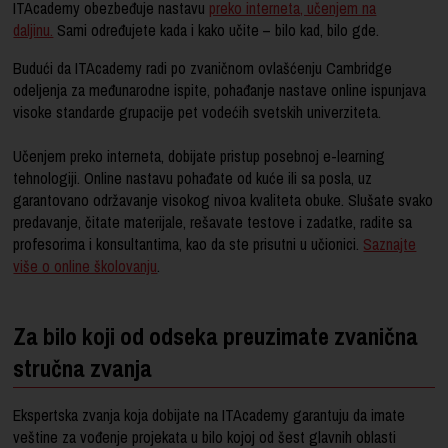
ITAcademy obezbeđuje nastavu
preko interneta, učenjem na
daljinu.
Sami određujete kada i kako učite – bilo kad, bilo gde.
Budući da ITAcademy radi po zvaničnom ovlašćenju Cambridge
odeljenja za međunarodne ispite, pohađanje nastave online ispunjava
visoke standarde grupacije pet vodećih svetskih univerziteta.
Učenjem preko interneta, dobijate pristup posebnoj e-learning
tehnologiji. Online nastavu pohađate od kuće ili sa posla, uz
garantovano održavanje visokog nivoa kvaliteta obuke. Slušate svako
predavanje, čitate materijale, rešavate testove i zadatke, radite sa
profesorima i konsultantima, kao da ste prisutni u učionici.
Saznajte
više o online školovanju
.
Za bilo koji od odseka preuzimate zvanična
stručna zvanja
Ekspertska zvanja koja dobijate na ITAcademy garantuju da imate
veštine za vođenje projekata u bilo kojoj od šest glavnih oblasti