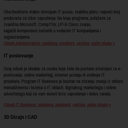
Obezbedićete stalno dostupan IT posao, stabilnu platu i najveći broj
preduzeća za izbor zaposlenja. Na kraju programa, polažete za
zvanična Microsoft, ComptTIA, LPI ili Cisco zvanja,
najjačih kompetenci traženih u vodećim IT kompanijama i
organizacijama.
Odsek Administration: odeljenja, predmeti, veštine, način obuke »
IT poslovanje
Ovaj odsek je idealan za osobe koje žele da postanu stručnjaci za e-
poslovanje, online marketing, internet prodaju ili vođenje IT
projekata. Program IT Business je baziran na sticanju znanja iz oblasti
menadžmenta i biznisa u IT oblasti, digitalnog marketinga i online
advertisinga koji će vam doneti brzo zaposlenje i dobru zaradu.
Odsek IT Business: odeljenja, predmeti, veštine, način obuke »
3D Dizajn i CAD