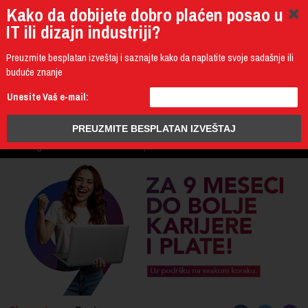
Kako da dobijete dobro plaćen posao u
IT ili dizajn industriji?
Preuzmite besplatan izveštaj i saznajte kako da naplatite svoje sadašnje ili
buduće znanje
011 4011 200
Unesite Vaš e-mail:
Programming
Design & Multimedia
Administration
IT Business
PROGRAM
3D Design & CAD
Mobile Development
UPIS
ŠTA DOBIJATE
UČENJE NA DALJINU
DIPLOME I SERTIFIKATI
O IT AKADEMIJI