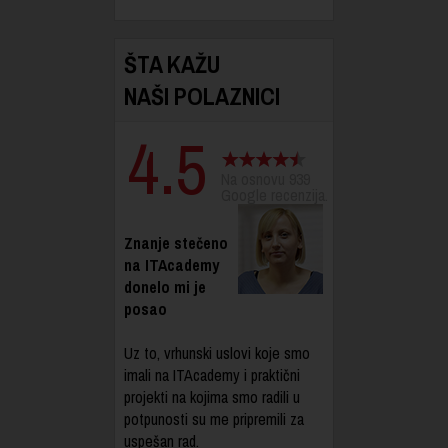
ŠTA KAŽU
NAŠI POLAZNICI
4.5
Na osnovu 939
Google recenzija.
Znanje stečeno
na ITAcademy
donelo mi je
posao
Uz to, vrhunski uslovi koje smo
imali na ITAcademy i praktični
projekti na kojima smo radili u
potpunosti su me pripremili za
uspešan rad.