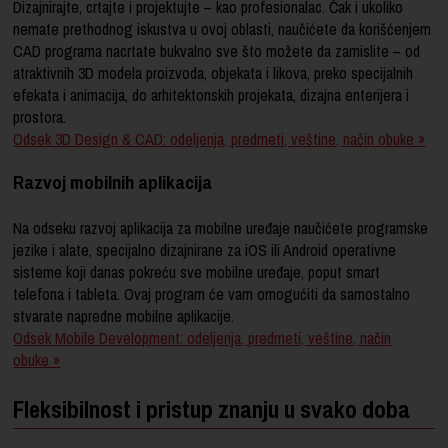
Dizajnirajte, crtajte i projektujte – kao profesionalac. Čak i ukoliko
nemate prethodnog iskustva u ovoj oblasti, naučićete da korišćenjem
CAD programa nacrtate bukvalno sve što možete da zamislite – od
atraktivnih 3D modela proizvoda, objekata i likova, preko specijalnih
efekata i animacija, do arhitektonskih projekata, dizajna enterijera i
prostora.
Odsek 3D Design & CAD: odeljenja, predmeti, veštine, način obuke »
Razvoj mobilnih aplikacija
Na odseku razvoj aplikacija za mobilne uređaje naučićete programske
jezike i alate, specijalno dizajnirane za iOS ili Android operativne
sisteme koji danas pokreću sve mobilne uređaje, poput smart
telefona i tableta.
Ovaj program će vam omogućiti da samostalno
stvarate napredne mobilne aplikacije.
Odsek Mobile Development: odeljenja, predmeti, veštine, način
obuke »
Fleksibilnost i pristup znanju u svako doba