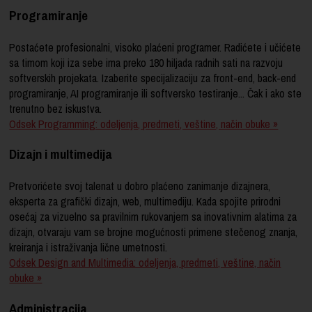
Programiranje
Postaćete profesionalni, visoko plaćeni programer. Radićete i učićete
sa timom koji iza sebe ima preko 180 hiljada radnih sati na razvoju
softverskih projekata. Izaberite specijalizaciju za front-end, back-end
programiranje, AI programiranje ili softversko testiranje... Čak i ako ste
trenutno bez iskustva.
Odsek Programming: odeljenja, predmeti, veštine, način obuke »
Dizajn i multimedija
Pretvorićete svoj talenat u dobro plaćeno zanimanje dizajnera,
eksperta za grafički dizajn, web, multimediju. Kada spojite prirodni
osećaj za vizuelno sa pravilnim rukovanjem sa inovativnim alatima za
dizajn, otvaraju vam se brojne mogućnosti primene stečenog znanja,
kreiranja i istraživanja lične umetnosti.
Odsek Design and Multimedia: odeljenja, predmeti, veštine, način
obuke »
Administracija