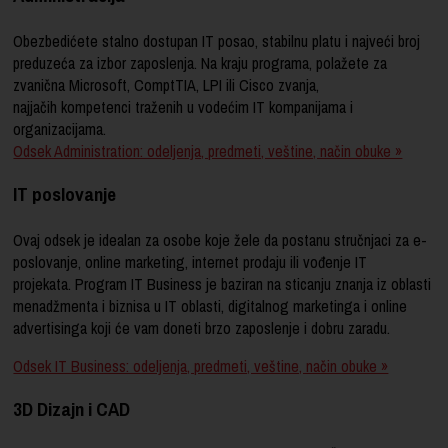
Obezbedićete stalno dostupan IT posao, stabilnu platu i najveći broj
preduzeća za izbor zaposlenja. Na kraju programa, polažete za
zvanična Microsoft, ComptTIA, LPI ili Cisco zvanja,
najjačih kompetenci traženih u vodećim IT kompanijama i
organizacijama.
Odsek Administration: odeljenja, predmeti, veštine, način obuke »
IT poslovanje
Ovaj odsek je idealan za osobe koje žele da postanu stručnjaci za e-
poslovanje, online marketing, internet prodaju ili vođenje IT
projekata. Program IT Business je baziran na sticanju znanja iz oblasti
menadžmenta i biznisa u IT oblasti, digitalnog marketinga i online
advertisinga koji će vam doneti brzo zaposlenje i dobru zaradu.
Odsek IT Business: odeljenja, predmeti, veštine, način obuke »
3D Dizajn i CAD