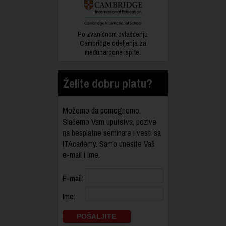
Po zvaničnom ovlašćenju
Cambridge odeljenja za
međunarodne ispite.
Želite dobru platu?
Možemo da pomognemo.
Slaćemo Vam uputstva, pozive
na besplatne seminare i vesti sa
ITAcademy. Samo unesite Vaš
e-mail i ime.
E-mail:
Ime: