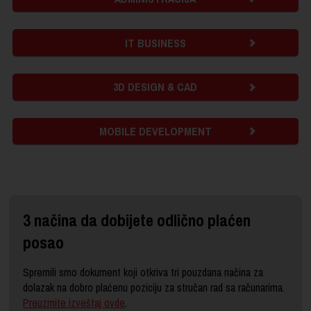
IT BUSINESS
3D DESIGN & CAD
MOBILE DEVELOPMENT
3 načina da dobijete odlično plaćen
posao
Spremili smo dokument koji otkriva tri pouzdana načina za
dolazak na dobro plaćenu poziciju za stručan rad sa računarima.
Preuzmite izveštaj ovde
.