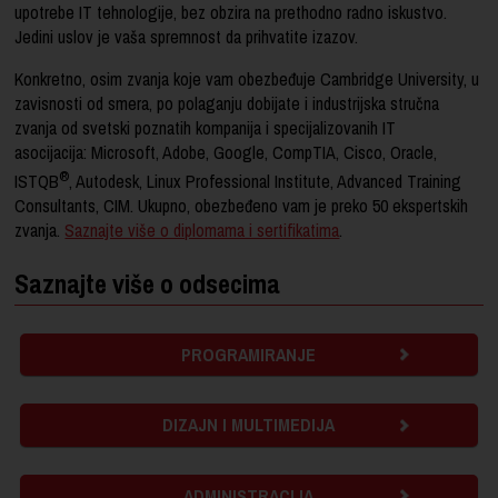
upotrebe IT tehnologije, bez obzira na prethodno radno iskustvo.
Jedini uslov je vaša spremnost da prihvatite izazov.
Konkretno, osim zvanja koje vam obezbeđuje Cambridge University, u
zavisnosti od smera, po polaganju dobijate i industrijska stručna
zvanja
od svetski poznatih kompanija i specijalizovanih IT
asocijacija: Microsoft, Adobe, Google, CompTIA, Cisco, Oracle,
®
ISTQB
, Autodesk, Linux Professional Institute, Advanced Training
Consultants, CIM.
Ukupno, obezbeđeno vam je preko 50 ekspertskih
zvanja.
Saznajte više o diplomama i sertifikatima
.
Saznajte više o odsecima
PROGRAMIRANJE
DIZAJN I MULTIMEDIJA
ADMINISTRACIJA