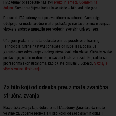
ITAcademy obezbeđuje nastavu
preko interneta, učenjem na
daljinu.
Sami određujete kada i kako učite – bilo kad, bilo gde.
Budući da ITAcademy radi po zvaničnom ovlašćenju Cambridge
odeljenja za međunarodne ispite, pohađanje nastave online ispunjava
visoke standarde grupacije pet vodećih svetskih univerziteta.
Učenjem preko interneta, dobijate pristup posebnoj e-learning
tehnologiji. Online nastavu pohađate od kuće ili sa posla, uz
garantovano održavanje visokog nivoa kvaliteta obuke. Slušate svako
predavanje, čitate materijale, rešavate testove i zadatke, radite sa
profesorima i konsultantima, kao da ste prisutni u učionici.
Saznajte
više o online školovanju
.
Za bilo koji od odseka preuzimate zvanična
stručna zvanja
Ekspertska zvanja koja dobijate na ITAcademy garantuju da imate
veštine za vođenje projekata u bilo kojoj od šest glavnih oblasti