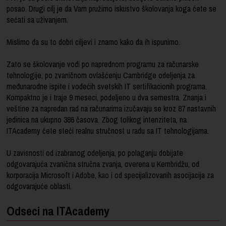
posao. Drugi cilj je da Vam pružimo iskustvo školovanja koga ćete se
sećati sa uživanjem.
Mislimo da su to dobri ciljevi i znamo kako da ih ispunimo.
Zato se školovanje vodi po naprednom programu za računarske
tehnologije, po zvaničnom ovlašćenju Cambridge odeljenja za
međunarodne ispite i vodećih svetskih IT sertifikacionih programa.
Kompaktno je i traje 9 meseci, podeljeno u dva semestra. Znanja i
veštine za napredan rad na računarima izučavaju se kroz 87 nastavnih
jedinica na ukupno 386 časova. Zbog tolikog intenziteta, na
ITAcademy ćete steći realnu stručnost u radu sa IT tehnologijama.
U zavisnosti od izabranog odeljenja, po polaganju dobijate
odgovarajuća zvanična stručna zvanja, overena u Kembridžu, od
korporacija Microsoft i Adobe, kao i od specijalizovanih asocijacija za
odgovarajuće oblasti.
Odseci na ITAcademy