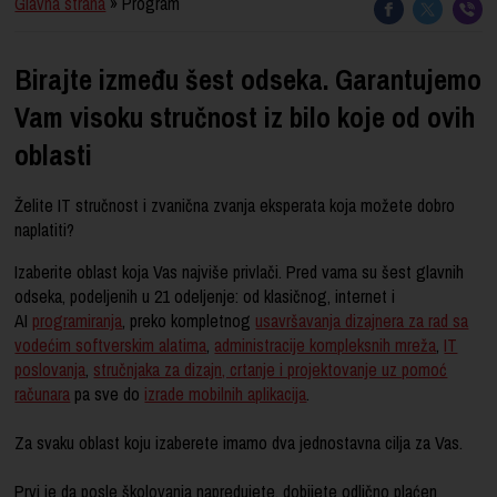
Glavna strana
» Program
Birajte između šest odseka. Garantujemo
Vam visoku stručnost iz bilo koje od ovih
oblasti
Želite IT stručnost i zvanična zvanja eksperata koja možete dobro
naplatiti?
Izaberite oblast koja Vas najviše privlači. Pred vama su šest glavnih
odseka, podeljenih u 21 odeljenje: od klasičnog, internet i
AI
programiranja
, preko kompletnog
usavršavanja dizajnera za rad sa
vodećim softverskim alatima
,
administracije kompleksnih mreža
,
IT
poslovanja
,
stručnjaka za dizajn, crtanje i projektovanje uz pomoć
računara
pa sve do
izrade mobilnih aplikacija
.
Za svaku oblast koju izaberete imamo dva jednostavna cilja za Vas.
Prvi je da posle školovanja napredujete, dobijete odlično plaćen