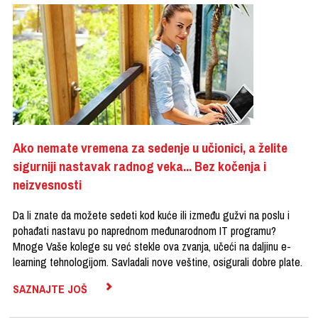
Ako nemate vremena za sedenje u učionici, a želite
sigurniji nastavak radnog veka... Bez kočenja i
neizvesnosti
Da li znate da možete sedeti kod kuće ili između gužvi na poslu i
pohađati nastavu po naprednom međunarodnom IT programu?
Mnoge Vaše kolege su već stekle ova zvanja, učeći na daljinu e-
learning tehnologijom. Savladali nove veštine, osigurali dobre plate.
SAZNAJTE JOŠ