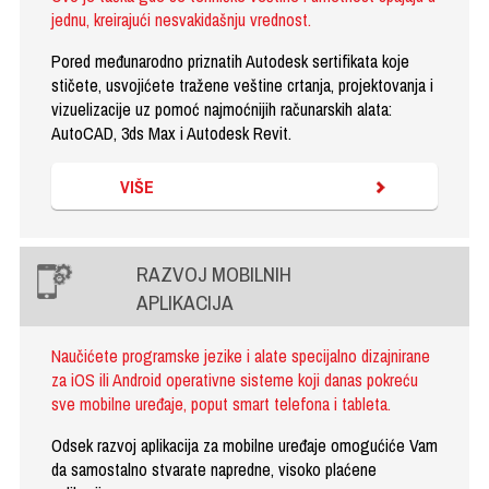
jednu, kreirajući nesvakidašnju vrednost.
Pored međunarodno priznatih Autodesk sertifikata koje
stičete, usvojićete tražene veštine crtanja, projektovanja i
vizuelizacije uz pomoć najmoćnijih računarskih alata:
AutoCAD, 3ds Max i Autodesk Revit.
VIŠE
RAZVOJ MOBILNIH
APLIKACIJA
Naučićete programske jezike i alate specijalno dizajnirane
za iOS ili Android operativne sisteme koji danas pokreću
sve mobilne uređaje, poput smart telefona i tableta.
Odsek razvoj aplikacija za mobilne uređaje omogućiće Vam
da samostalno stvarate napredne, visoko plaćene