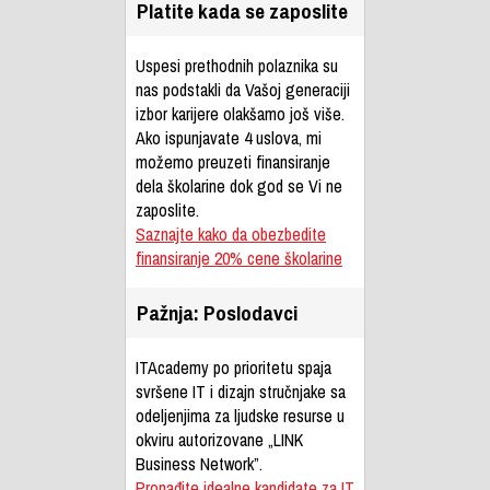
Platite kada se zaposlite
Uspesi prethodnih polaznika su
nas podstakli da Vašoj generaciji
izbor karijere olakšamo još više.
Ako ispunjavate 4 uslova, mi
možemo preuzeti finansiranje
dela školarine dok god se Vi ne
zaposlite.
Saznajte kako da obezbedite
finansiranje 20% cene školarine
Pažnja: Poslodavci
ITAcademy po prioritetu spaja
svršene IT i dizajn stručnjake sa
odeljenjima za ljudske resurse u
okviru autorizovane „LINK
Business Network”.
Pronađite idealne kandidate za IT