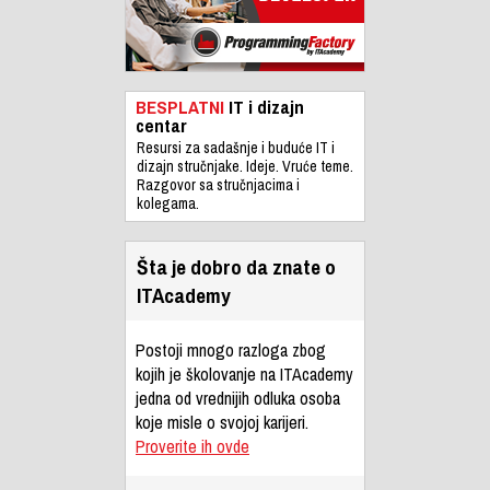
BESPLATNI
IT i dizajn
centar
Resursi za sadašnje i buduće IT i
dizajn stručnjake. Ideje. Vruće teme.
Razgovor sa stručnjacima i
kolegama.
Šta je dobro da znate o
ITAcademy
Postoji mnogo razloga zbog
kojih je školovanje na ITAcademy
jedna od vrednijih odluka osoba
koje misle o svojoj karijeri.
Proverite ih ovde