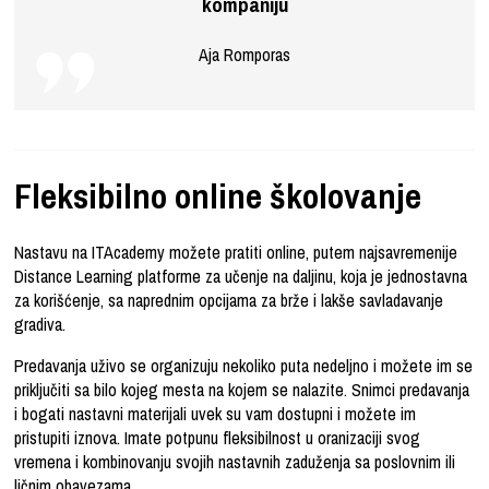
kompaniju
Aja Romporas
Fleksibilno online školovanje
Nastavu na ITAcademy možete pratiti online, putem najsavremenije
Distance Learning platforme za učenje na daljinu, koja je jednostavna
za korišćenje, sa naprednim opcijama za brže i lakše savladavanje
gradiva.
Predavanja uživo se organizuju nekoliko puta nedeljno i možete im se
priključiti sa bilo kojeg mesta na kojem se nalazite. Snimci predavanja
i bogati nastavni materijali uvek su vam dostupni i možete im
pristupiti iznova. Imate potpunu fleksibilnost u oranizaciji svog
vremena i kombinovanju svojih nastavnih zaduženja sa poslovnim ili
ličnim obavezama.