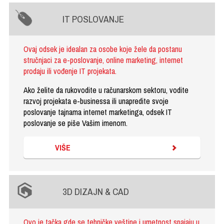
IT POSLOVANJE
Ovaj odsek je idealan za osobe koje žele da postanu
stručnjaci za e-poslovanje, online marketing, internet
prodaju ili vođenje IT projekata.
Ako želite da rukovodite u računarskom sektoru, vodite
razvoj projekata e-businessa ili unapredite svoje
poslovanje tajnama internet marketinga, odsek IT
poslovanje se piše Vašim imenom.
VIŠE
3D DIZAJN & CAD
Ovo je tačka gde se tehničke veštine i umetnost spajaju u