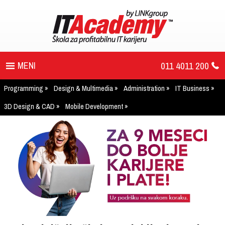
011 4011 200
Programming
Design & Multimedia
Administration
IT Business
PROGRAM
3D Design & CAD
Mobile Development
UPIS
ŠTA DOBIJATE
UČENJE NA DALJINU
DIPLOME I SERTIFIKATI
O IT AKADEMIJI