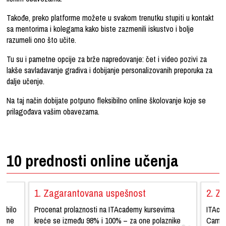
Takođe, preko platforme možete u svakom trenutku stupiti u kontakt
sa mentorima i kolegama kako biste zazmenili iskustvo i bolje
razumeli ono što učite.
Tu su i pametne opcije za brže napredovanje:
čet i video pozivi za
lakše savladavanje gradiva i dobijanje personalizovanih preporuka za
dalje učenje.
Na taj način dobijate potpuno fleksibilno online školovanje koje se
prilagođava vašim obavezama.
10 prednosti online učenja
1. Zagarantovana uspešnost
2. Zv
a bilo
Procenat prolaznosti na ITAcademy kursevima
ITAca
vreme
kreće se između 98% i 100% – za one polaznike
Cambri