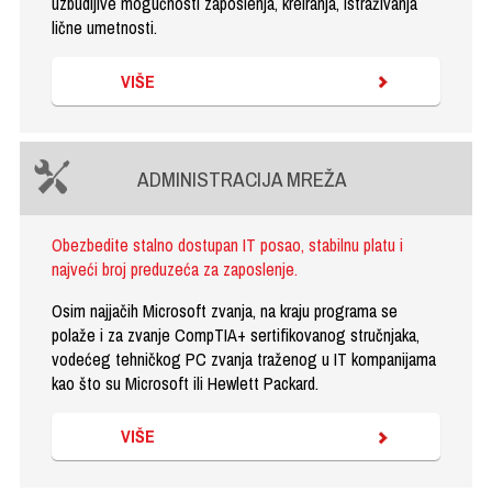
uzbudljive mogućnosti zaposlenja, kreiranja, istraživanja
lične umetnosti.
VIŠE
ADMINISTRACIJA MREŽA
Obezbedite stalno dostupan IT posao, stabilnu platu i
najveći broj preduzeća za zaposlenje.
Osim najjačih Microsoft zvanja, na kraju programa se
polaže i za zvanje CompTIA+ sertifikovanog stručnjaka,
vodećeg tehničkog PC zvanja traženog u IT kompanijama
kao što su Microsoft ili Hewlett Packard.
VIŠE