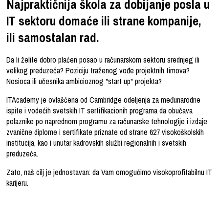
Najpraktičnija škola za dobijanje posla u
IT sektoru domaće ili strane kompanije,
ili samostalan rad.
Da li želite dobro plaćen posao u računarskom sektoru srednjeg ili
velikog preduzeća? Poziciju traženog vođe projektnih timova?
Nosioca ili učesnika ambicioznog "start up" projekta?
ITAcademy je ovlašćena od Cambridge odeljenja za međunarodne
ispite i vodećih svetskih IT sertifikacionih programa da obučava
polaznike po naprednom programu za računarske tehnologije i izdaje
zvanične diplome i sertifikate priznate od strane 627 visokoškolskih
institucija, kao i unutar kadrovskih službi regionalnih i svetskih
preduzeća.
Zato, naš cilj je jednostavan: da Vam omogućimo visokoprofitabilnu IT
karijeru.