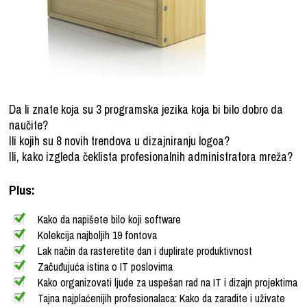
Da li znate koja su 3 programska jezika koja bi bilo dobro da
naučite?
Ili kojih su 8 novih trendova u dizajniranju logoa?
Ili, kako izgleda čeklista profesionalnih administratora mreža?
Plus:
Kako da napišete bilo koji software
Kolekcija najboljih 19 fontova
Lak način da rasteretite dan i duplirate produktivnost
Začuđujuća istina o IT poslovima
Kako organizovati ljude za uspešan rad na IT i dizajn projektima
Tajna najplaćenijih profesionalaca: Kako da zaradite i uživate