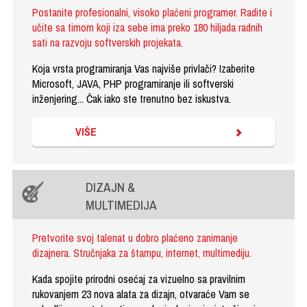
Postanite profesionalni, visoko plaćeni programer. Radite i
učite sa timom koji iza sebe ima preko 180 hiljada radnih
sati na razvoju softverskih projekata.
Koja vrsta programiranja Vas najviše privlači? Izaberite
Microsoft, JAVA, PHP programiranje ili softverski
inženjering... Čak iako ste trenutno bez iskustva.
VIŠE
DIZAJN &
MULTIMEDIJA
Pretvorite svoj talenat u dobro plaćeno zanimanje
dizajnera. Stručnjaka za štampu, internet, multimediju.
Kada spojite prirodni osećaj za vizuelno sa pravilnim
rukovanjem 23 nova alata za dizajn, otvaraće Vam se