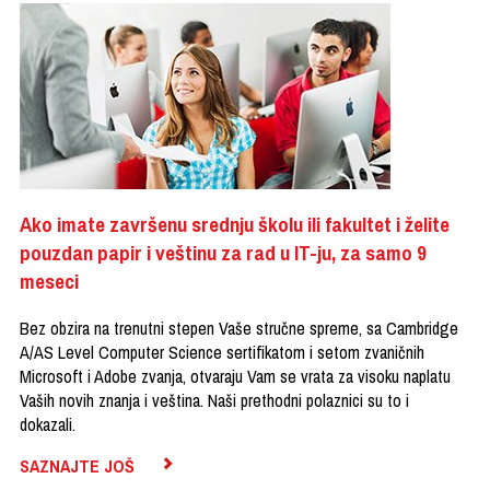
Ako imate završenu srednju školu ili fakultet i želite
pouzdan papir i veštinu za rad u IT-ju, za samo 9
meseci
Bez obzira na trenutni stepen Vaše stručne spreme, sa Cambridge
A/AS Level Computer Science sertifikatom i setom zvaničnih
Microsoft i Adobe zvanja, otvaraju Vam se vrata za visoku naplatu
Vaših novih znanja i veština. Naši prethodni polaznici su to i
dokazali.
SAZNAJTE JOŠ