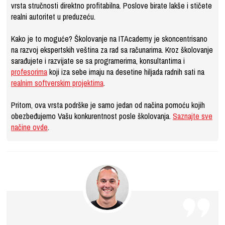
vrsta stručnosti direktno profitabilna. Poslove birate lakše i stičete
realni autoritet u preduzeću.
Kako je to moguće? Školovanje na ITAcademy je skoncentrisano
na razvoj ekspertskih veština za rad sa računarima. Kroz školovanje
sarađujete i razvijate se sa programerima, konsultantima i
profesorima
koji iza sebe imaju na desetine hiljada radnih sati na
realnim softverskim projektima
.
Pritom, ova vrsta podrške je samo jedan od načina pomoću kojih
obezbeđujemo Vašu konkurentnost posle školovanja.
Saznajte sve
načine ovde
.