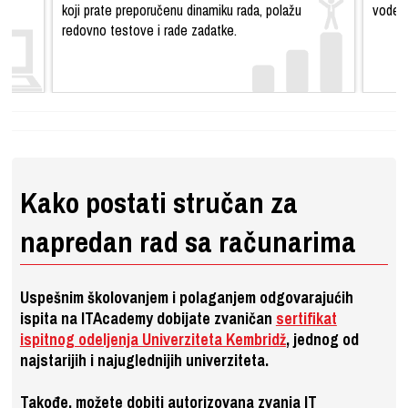
koji prate preporučenu dinamiku rada, polažu
vodeći
redovno testove i rade zadatke.
Kako postati stručan za
napredan rad sa računarima
Uspešnim školovanjem i polaganjem odgovarajućih
ispita na ITAcademy dobijate zvaničan
sertifikat
ispitnog odeljenja Univerziteta Kembridž
, jednog od
najstarijih i najuglednijih univerziteta.
Takođe, možete dobiti autorizovana zvanja IT