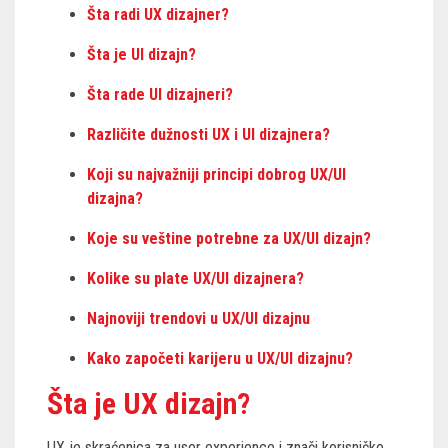
Šta radi UX dizajner?
Šta je UI dizajn?
Šta rade UI dizajneri?
Različite dužnosti UX i UI dizajnera?
Koji su najvažniji principi dobrog UX/UI
dizajna?
Koje su veštine potrebne za UX/UI dizajn?
Kolike su plate UX/UI dizajnera?
Najnoviji trendovi u UX/UI dizajnu
Kako započeti karijeru u UX/UI dizajnu?
Šta je UX dizajn?
UX je skraćenica za user experience i znači korisničko