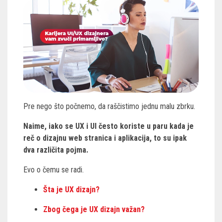
Pre nego što počnemo, da raščistimo jednu malu zbrku.
Naime, iako se UX i UI često koriste u paru kada je
reč o dizajnu web stranica i aplikacija, to su ipak
dva različita pojma.
Evo o čemu se radi.
Šta je UX dizajn?
Zbog čega je UX dizajn važan?