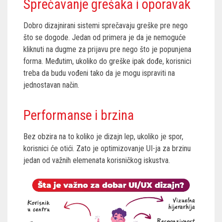
Sprečavanje grešaka i oporavak
Dobro dizajnirani sistemi sprečavaju greške pre nego
što se dogode. Jedan od primera je da je nemoguće
kliknuti na dugme za prijavu pre nego što je popunjena
forma. Međutim, ukoliko do greške ipak dođe, korisnici
treba da budu vođeni tako da je mogu ispraviti na
jednostavan način.
Performanse i brzina
Bez obzira na to koliko je dizajn lep, ukoliko je spor,
korisnici će otići. Zato je optimizovanje UI-ja za brzinu
jedan od važnih elemenata korisničkog iskustva.