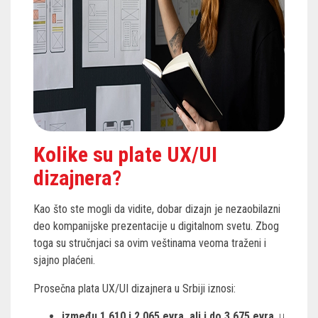
Kolike su plate UX/UI
dizajnera?
Kao što ste mogli da vidite, dobar dizajn je nezaobilazni
deo kompanijske prezentacije u digitalnom svetu. Zbog
toga su stručnjaci sa ovim veštinama veoma traženi i
sjajno plaćeni.
Prosečna plata UX/UI dizajnera u Srbiji iznosi:
između 1.610 i 2.065 evra, ali i do 3.675 evra
, u