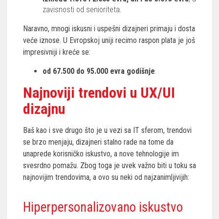
zavisnosti od senioriteta.
Naravno, mnogi iskusni i uspešni dizajneri primaju i dosta
veće iznose. U Evropskoj uniji recimo raspon plata je još
impresivniji i kreće se:
od 67.500 do 95.000 evra godišnje
.
Najnoviji trendovi u UX/UI
dizajnu
Baš kao i sve drugo što je u vezi sa IT sferom, trendovi
se brzo menjaju, dizajneri stalno rade na tome da
unaprede korisničko iskustvo, a nove tehnologije im
svesrdno pomažu. Zbog toga je uvek važno biti u toku sa
najnovijim trendovima, a ovo su neki od najzanimljivijih:
Hiperpersonalizovano iskustvo