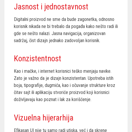
Jasnost i jednostavnost
Digitalni proizvod ne sme da bude zagonetka, odnosno
korisnik nikada ne bi trebalo da pogađa kako nešto radi ili
gde se nešto nalazi. Jasna navigacija, organizovan
sadržaj, čist dizajn jednako zadovoljan korisnik.
Konzistentnost
Kao i mačke, i internet korisnici teško menjaju navike.
Zato je važno da je dizajn konzistentan. Upotreba istih
boja, tipografije, dugmića, kao i očuvanje strukture kroz
čitav sajt ili aplikaciju stvoriće proizvod koji korisnici
doživljavaju kao poznat i lak za korišćenje.
Vizuelna hijerarhija
Efikasan UI nije tu samo radi utiska, već i da skrene