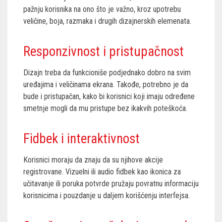
pažnju korisnika na ono što je važno, kroz upotrebu
veličine, boja, razmaka i drugih dizajnerskih elemenata.
Responzivnost i pristupačnost
Dizajn treba da funkcioniše podjednako dobro na svim
uređajima i veličinama ekrana. Takođe, potrebno je da
bude i pristupačan, kako bi korisnici koji imaju određene
smetnje mogli da mu pristupe bez ikakvih poteškoća.
Fidbek i interaktivnost
Korisnici moraju da znaju da su njihove akcije
registrovane. Vizuelni ili audio fidbek kao ikonica za
učitavanje ili poruka potvrde pružaju povratnu informaciju
korisnicima i pouzdanje u daljem korišćenju interfejsa.