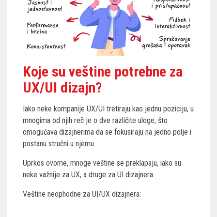
Koje su veštine potrebne za
UX/UI dizajn?
Iako neke kompanije UX/UI tretiraju kao jednu poziciju, u
mnogima od njih reč je o dve različite uloge, što
omogućava dizajnerima da se fokusiraju na jedno polje i
postanu stručni u njemu.
Uprkos ovome, mnoge veštine se preklapaju, iako su
neke važnije za UX, a druge za UI dizajnera.
Veštine neophodne za UI/UX dizajnera: