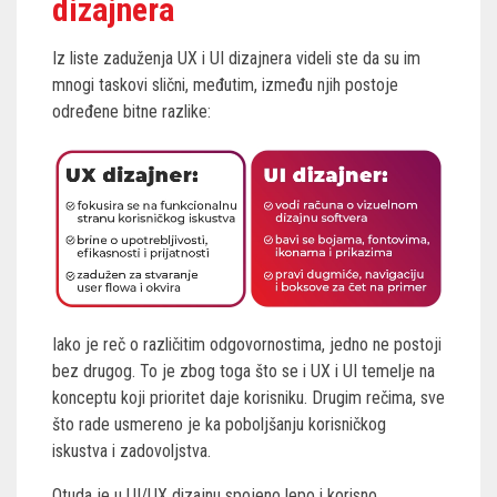
dizajnera
Iz liste zaduženja UX i UI dizajnera videli ste da su im
mnogi taskovi slični, međutim, između njih postoje
određene bitne razlike:
Iako je reč o različitim odgovornostima, jedno ne postoji
bez drugog. To je zbog toga što se i UX i UI temelje na
konceptu koji prioritet daje korisniku. Drugim rečima, sve
što rade usmereno je ka poboljšanju korisničkog
iskustva i zadovoljstva.
Otuda je u UI/UX dizajnu spojeno lepo i korisno.