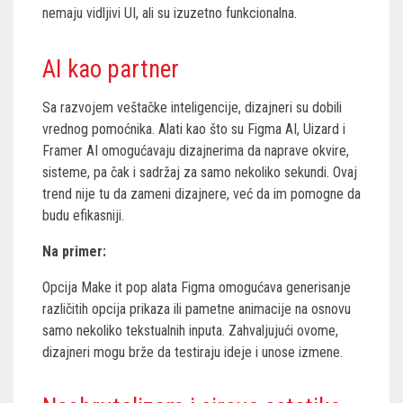
nemaju vidljivi UI, ali su izuzetno funkcionalna.
AI kao partner
Sa razvojem veštačke inteligencije, dizajneri su dobili
vrednog pomoćnika. Alati kao što su Figma AI, Uizard i
Framer AI omogućavaju dizajnerima da naprave okvire,
sisteme, pa čak i sadržaj za samo nekoliko sekundi. Ovaj
trend nije tu da zameni dizajnere, već da im pomogne da
budu efikasniji.
Na primer:
Opcija Make it pop alata Figma omogućava generisanje
različitih opcija prikaza ili pametne animacije na osnovu
samo nekoliko tekstualnih inputa. Zahvaljujući ovome,
dizajneri mogu brže da testiraju ideje i unose izmene.