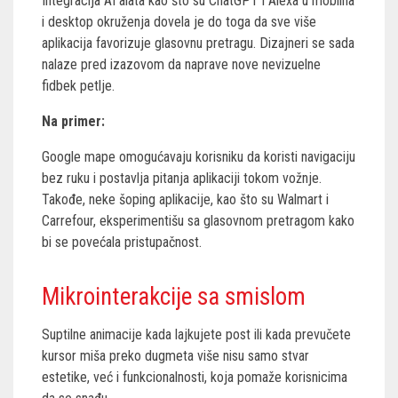
Integracija AI alata kao što su ChatGPT i Alexa u mobilna
i desktop okruženja dovela je do toga da sve više
aplikacija favorizuje glasovnu pretragu. Dizajneri se sada
nalaze pred izazovom da naprave nove nevizuelne
fidbek petlje.
Na primer:
Google mape omogućavaju korisniku da koristi navigaciju
bez ruku i postavlja pitanja aplikaciji tokom vožnje.
Takođe, neke šoping aplikacije, kao što su Walmart i
Carrefour, eksperimentišu sa glasovnom pretragom kako
bi se povećala pristupačnost.
Mikrointerakcije sa smislom
Suptilne animacije kada lajkujete post ili kada prevučete
kursor miša preko dugmeta više nisu samo stvar
estetike, već i funkcionalnosti, koja pomaže korisnicima