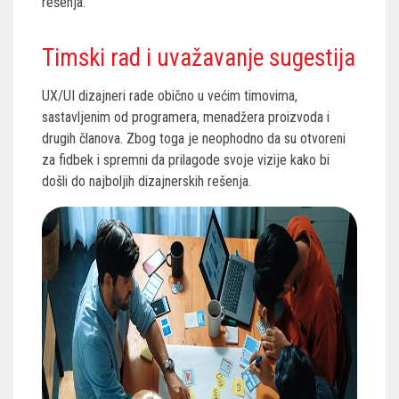
rešenja.
Timski rad i uvažavanje sugestija
UX/UI dizajneri rade obično u većim timovima,
sastavljenim od programera, menadžera proizvoda i
drugih članova. Zbog toga je neophodno da su otvoreni
za fidbek i spremni da prilagode svoje vizije kako bi
došli do najboljih dizajnerskih rešenja.