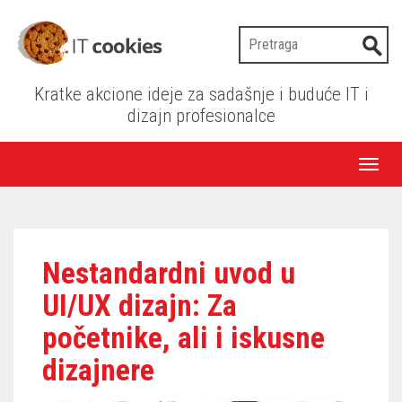
Kratke akcione ideje za sadašnje i buduće IT i
dizajn profesionalce
Toggl
naviga
Nestandardni uvod u
UI/UX dizajn: Za
početnike, ali i iskusne
dizajnere