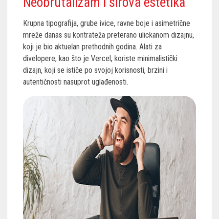
Neobrutalizam i sirova estetika
Krupna tipografija, grube ivice, ravne boje i asimetrične
mreže danas su kontrateža preterano ulickanom dizajnu,
koji je bio aktuelan prethodnih godina. Alati za
divelopere, kao što je Vercel, koriste minimalistički
dizajn, koji se ističe po svojoj korisnosti, brzini i
autentičnosti nasuprot uglađenosti.