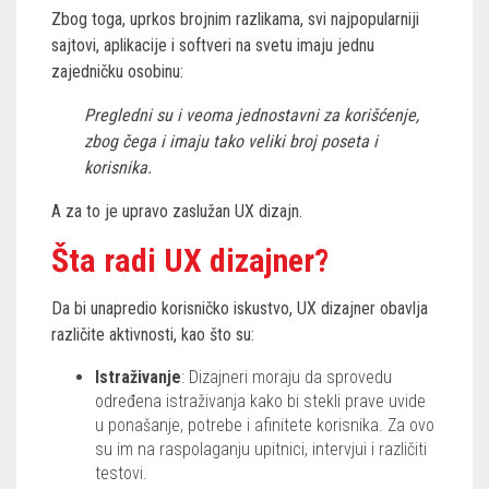
Zbog toga, uprkos brojnim razlikama, svi najpopularniji
sajtovi, aplikacije i softveri na svetu imaju jednu
zajedničku osobinu:
Pregledni su i veoma jednostavni za korišćenje,
zbog čega i imaju tako veliki broj poseta i
korisnika.
A za to je upravo zaslužan UX dizajn.
Šta radi UX dizajner?
Da bi unapredio korisničko iskustvo, UX dizajner obavlja
različite aktivnosti, kao što su:
Istraživanje
: Dizajneri moraju da sprovedu
određena istraživanja kako bi stekli prave uvide
u ponašanje, potrebe i afinitete korisnika. Za ovo
su im na raspolaganju upitnici, intervjui i različiti
testovi.