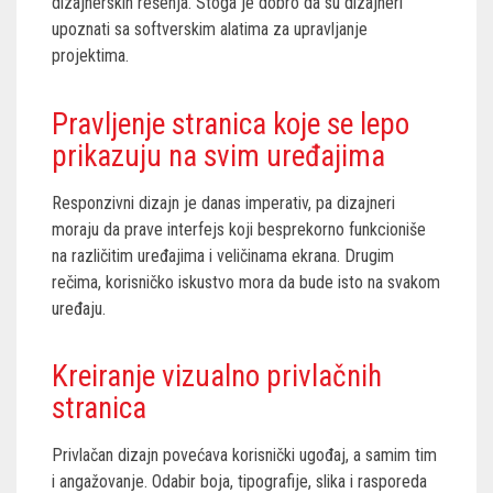
dizajnerskih rešenja. Stoga je dobro da su dizajneri
upoznati sa softverskim alatima za upravljanje
projektima.
Pravljenje stranica koje se lepo
prikazuju na svim uređajima
Responzivni dizajn je danas imperativ, pa dizajneri
moraju da prave interfejs koji besprekorno funkcioniše
na različitim uređajima i veličinama ekrana. Drugim
rečima, korisničko iskustvo mora da bude isto na svakom
uređaju.
Kreiranje vizualno privlačnih
stranica
Privlačan dizajn povećava korisnički ugođaj, a samim tim
i angažovanje. Odabir boja, tipografije, slika i rasporeda