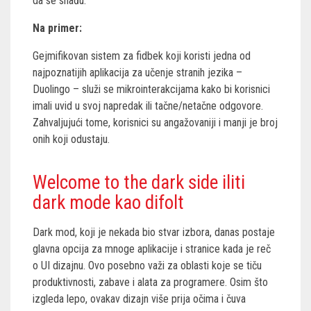
da se snađu.
Na primer:
Gejmifikovan sistem za fidbek koji koristi jedna od
najpoznatijih aplikacija za učenje stranih jezika –
Duolingo – služi se mikrointerakcijama kako bi korisnici
imali uvid u svoj napredak ili tačne/netačne odgovore.
Zahvaljujući tome, korisnici su angažovaniji i manji je broj
onih koji odustaju.
Welcome to the dark side iliti
dark mode kao difolt
Dark mod, koji je nekada bio stvar izbora, danas postaje
glavna opcija za mnoge aplikacije i stranice kada je reč
o UI dizajnu. Ovo posebno važi za oblasti koje se tiču
produktivnosti, zabave i alata za programere. Osim što
izgleda lepo, ovakav dizajn više prija očima i čuva