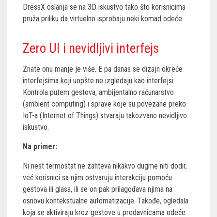
DressX oslanja se na 3D iskustvo tako što korisnicima
pruža priliku da virtuelno isprobaju neki komad odeće.
Zero UI i nevidljivi interfejs
Znate onu manje je više. E pa danas se dizajn okreće
interfejsima koji uopšte ne izgledaju kao interfejsi.
Kontrola putem gestova, ambijentalno računarstvo
(ambient computing) i sprave koje su povezane preko
IoT-a (Internet of Things) stvaraju takozvano nevidljivo
iskustvo.
Na primer:
Ni nest termostat ne zahteva nikakvo dugme niti dodir,
već korisnici sa njim ostvaruju interakciju pomoću
gestova ili glasa, ili se on pak prilagođava njima na
osnovu kontekstualne automatizacije. Takođe, ogledala
koja se aktiviraju kroz gestove u prodavnicama odeće