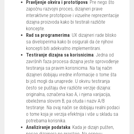
Pravljenje okvira i prototipova
: Pre nego što
započnu razvojni proces, dizajneri prave
interaktivne prototipove i vizuelne reprezentacije
dizajna proizvoda kako bi testirali različite
koncepte.
Rad sa programerima
: UX dizajneri rade blisko
sa diveloperima kako bi osigurali da će njihovi
koncepti biti adekvatno implementirani.
Testiranje dizajna sa korisnicima
: Jedna od
završnih faza procesa dizajna jeste sprovođenje
testiranja sa pravim korisnicima. Na taj način
dizajneri dobijaju vredne informacije o tome šta
bi još mogli da unaprede. U okviru testiranja
često se puštaju dve različite verzije dizajna:
originalna, označena kao A, i njena varijacija,
obeležena slovom B, pa otuda i naziv A/B
testiranje. Na ovaj način se dobijaju realni podaci
o tome koja je verzija efektnija i više u skladu sa
potrebama korisnika.
Analiziranje podataka
: Kada je dizajn pušten,
posao dizajnera ne prestaje. Na osnovu