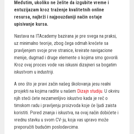
Međutim, ukoliko ne želite da izgubite vreme i
entuzijazam kroz traženje kvalitetnih online
resursa, najbrži i najpouzdaniji način ostaje
upisivanje kursa.
Nastava na ITAcademy bazirana je pre svega na praksi,
uz minimalno teorije, zbog čega odmah krećete sa
pravljenjem svoje prve stranice, kreirate navigacione
menije, dugmad i druge elemente o kojima smo govorili.
Kroz ovaj proces vode vas iskusni dizajneri sa bogatim
iskustvom u industriji.
A ono što je pravi začin našeg školovanja jesu realni
projekti na kojima radite u našem
Dizajn studiju
. U okviru
njih steći ćete nezamenljivo iskustvo kada je reč o
timskom radu i pravljenju proizvoda koje će ljudi zaista
koristiti. Pored znanja i iskustva, na ovaj način dobićete i
vrednu stavku u svom CV-ju, koja vas upravo može
preporučiti budućim poslodavcima.