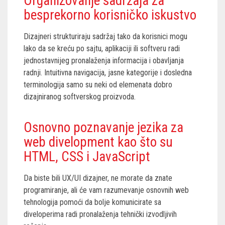
Organizovanje sadržaja za
besprekorno korisničko iskustvo
Dizajneri strukturiraju sadržaj tako da korisnici mogu
lako da se kreću po sajtu, aplikaciji ili softveru radi
jednostavnijeg pronalaženja informacija i obavljanja
radnji. Intuitivna navigacija, jasne kategorije i dosledna
terminologija samo su neki od elemenata dobro
dizajniranog softverskog proizvoda.
Osnovno poznavanje jezika za
web divelopment kao što su
HTML, CSS i JavaScript
Da biste bili UX/UI dizajner, ne morate da znate
programiranje, ali će vam razumevanje osnovnih web
tehnologija pomoći da bolje komunicirate sa
diveloperima radi pronalaženja tehnički izvodljivih