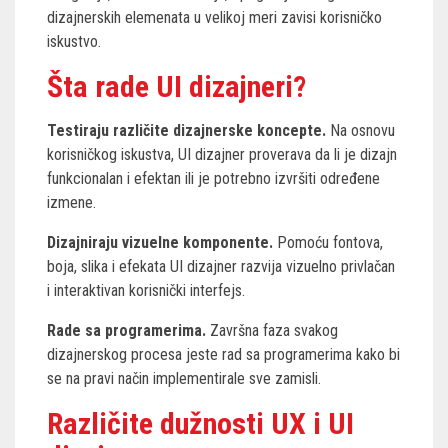
dizajnerskih elemenata u velikoj meri zavisi korisničko
iskustvo.
Šta rade UI dizajneri?
Testiraju različite dizajnerske koncepte.
Na osnovu
korisničkog iskustva, UI dizajner proverava da li je dizajn
funkcionalan i efektan ili je potrebno izvršiti određene
izmene.
Dizajniraju vizuelne komponente.
Pomoću fontova,
boja, slika i efekata UI dizajner razvija vizuelno privlačan
i interaktivan korisnički interfejs.
Rade sa programerima.
Završna faza svakog
dizajnerskog procesa jeste rad sa programerima kako bi
se na pravi način implementirale sve zamisli.
Različite dužnosti UX i UI