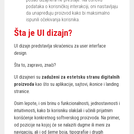
podataka o korisničkoj interakciji, oni nastavljaju
da unapređuju proizvod kako bi maksimalno
ispunili očekivanja korisnika.
Šta je UI dizajn?
UI dizajn predstavlja skraćenicu za user interface
design.
Šta to, zapravo, znači?
UI dizajneri su
zaduženi za estetsku stranu digitalnih
proizvoda
kao što su aplikacije, sajtovi, ikonice i landing
stranice.
Osim lepote, i oni brinu o funkcionalnosti, jednostavnosti i
intuitivnosti, kako bi korisniku olakšali i učinili prijatnim
korišćenje konkretnog softverskog proizvoda. Na primer,
od pozicije na kojoj će se nalaziti dugme ili meni za
navigaciju, ali i od šeme boja, tipografije i drugih