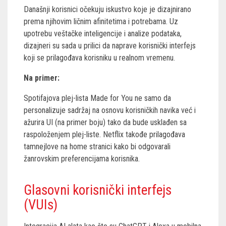
Današnji korisnici očekuju iskustvo koje je dizajnirano
prema njihovim ličnim afinitetima i potrebama. Uz
upotrebu veštačke inteligencije i analize podataka,
dizajneri su sada u prilici da naprave korisnički interfejs
koji se prilagođava korisniku u realnom vremenu.
Na primer:
Spotifajova plej-lista Made for You ne samo da
personalizuje sadržaj na osnovu korisničkih navika već i
ažurira UI (na primer boju) tako da bude usklađen sa
raspoloženjem plej-liste. Netflix takođe prilagođava
tamnejlove na home stranici kako bi odgovarali
žanrovskim preferencijama korisnika.
Glasovni korisnički interfejs
(VUIs)