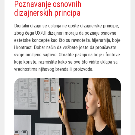
Poznavanje osnovnih
dizajnerskih principa
Digitalni dizajn se oslanja ne opšte dizajnerske principe,
zbog čega UX/UI dizajneri moraju da poznaju osnovne
estetske koncepte kao što su ravnoteža, hijerarhija, boje
i kontrast. Dobar način da vežbate jeste da proučavate
svoje omiljene sajtove. Obratite pažnju na boje i fontove
koje koriste, razmislite kako se sve što vidite uklapa sa
vrednostima njihovog brenda ili proizvoda.