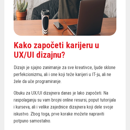
Kako započeti karijeru u
UX/UI dizajnu?
Dizajn je sjajno zanimanje za sve kreativce, ljude sklone
perfekcionizmu, ali i one koji teže karijeri u IT-ju, ali ne
žele da uče programiranje.
Obuku za UX/UI dizajnera danas je lako započeti. Na
raspolaganju su vam brojni online resursi, poput tutorijala
i kurseva, ali i velike zajednice dizajnera koji dele svoje
iskustvo. Zbog toga, prve korake možete napraviti
potpuno samostalno.