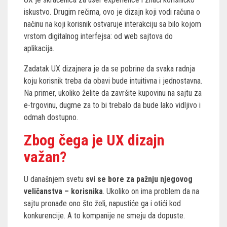
iskustvo. Drugim rečima, ovo je dizajn koji vodi računa o
načinu na koji korisnik ostvaruje interakciju sa bilo kojom
vrstom digitalnog interfejsa: od web sajtova do
aplikacija.
Zadatak UX dizajnera je da se pobrine da svaka radnja
koju korisnik treba da obavi bude intuitivna i jednostavna.
Na primer, ukoliko želite da završite kupovinu na sajtu za
e-trgovinu, dugme za to bi trebalo da bude lako vidljivo i
odmah dostupno.
Zbog čega je UX dizajn
važan?
U današnjem svetu
svi se bore za pažnju njegovog
veličanstva – korisnika
. Ukoliko on ima problem da na
sajtu pronađe ono što želi, napustiće ga i otići kod
konkurencije. A to kompanije ne smeju da dopuste.