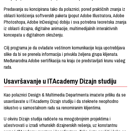
Predavanja su koncipirana tako da polaznici, pored praktičnih znanja iz
oblasti korišćenja softverskh paketa (poput Adobe Illustratora, Adobe
Photoshopa, Adobe InDesigna) dobiju i sva potrebna teoretska znanja
iz oblasti dizajna, digitalne animacije, multimedijalnih interaktivnih
koncepata u digitalnom okruženju.
Cilj programa je da ovladate veštinom komunikacije koja upotrebljava
slike da bi se prenela informacija i privukla željena grupa klijenata.
Međunarodna Adobe sertifikacija na kraju će predstavljati krunu vašeg
rada.
Usavršavanje u ITAcademy Dizajn studiju
Kao polaznici Design & Multimedia Departmenta imaćete priliku da se
usavršavate u ITAcademy Dizajn studiju i da steknete neophodno
iskustvo u samostalnom radu sa renomiranim klijentima.
U okviru Dizajn studija radićete na mnogobrojnim projektima i
učestvovati u izradi vrhunskih dizajnerskih rešenja, uz konstantnu