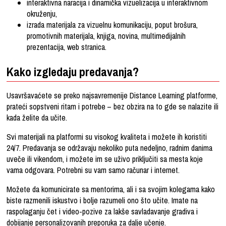
interaktivna naracija i dinamička vizuelizacija u interaktivnom
okruženju,
izrada materijala za vizuelnu komunikaciju, poput brošura,
promotivnih materijala, knjiga, novina, multimedijalnih
prezentacija, web stranica.
Kako izgledaju predavanja?
Usavršavaćete se preko najsavremenije Distance Learning platforme,
prateći sopstveni ritam i potrebe – bez obzira na to gde se nalazite ili
kada želite da učite.
Svi materijali na platformi su visokog kvaliteta i možete ih koristiti
24/7. Predavanja se održavaju nekoliko puta nedeljno, radnim danima
uveče ili vikendom, i možete im se uživo priključiti sa mesta koje
vama odgovara. Potrebni su vam samo računar i internet.
Možete da komunicirate sa mentorima, ali i sa svojim kolegama kako
biste razmenili iskustvo i bolje razumeli ono što učite. Imate na
raspolaganju čet i video-pozive za lakše savladavanje gradiva i
dobijanje personalizovanih preporuka za dalje učenje.