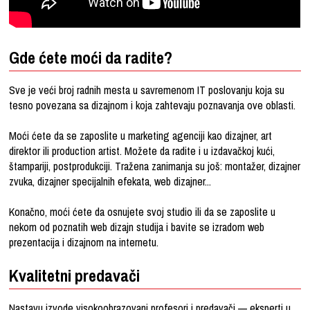
Gde ćete moći da radite?
Sve je veći broj radnih mesta u savremenom IT poslovanju koja su
tesno povezana sa dizajnom i koja zahtevaju poznavanja ove oblasti.
Moći ćete da se zaposlite u marketing agenciji kao dizajner, art
direktor ili production artist. Možete da radite i u izdavačkoj kući,
štampariji, postprodukciji. Tražena zanimanja su još: montažer, dizajner
zvuka, dizajner specijalnih efekata, web dizajner...
Konačno, moći ćete da osnujete svoj studio ili da se zaposlite u
nekom od poznatih web dizajn studija i bavite se izradom web
prezentacija i dizajnom na internetu.
Kvalitetni predavači
Nastavu izvode visokoobrazovani profesori i predavači — eksperti u