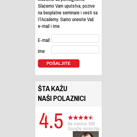
Slaćemo Vam uputstva, pozive
na besplatne seminare i vesti sa
ITAcademy. Samo unesite Vaš
e-mail i ime.
E-mail:
Ime:
ŠTA KAŽU
NAŠI POLAZNICI
4.5
Na osnovu 939
Google recenzija.