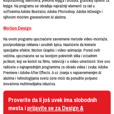
korporativnog identiteta, prelomu knjiga i brošura, grafičkoj opremi za
knjige. Na programu se obrađuju najvažniji elementi za rad u
softverima Adobe Illustrator, Adobe Photoshop, Adobe InDesign i
njihovim moćnim generativnim AI alatima.
Motion Design
Na ovom programu upoznaćete savremene metode video-montaže,
postprodukcije reklama i uvodnih špica. Naučićete da kreirate
specijalne efekte, Motion Graphic i video-animacije. Pored ovih
veština, upoznaćete se sa teorijom pokretnih slika i vizuelnim
jezikom, koji se koristi na filmu, televiziji i u video-umetnosti. Sve ovo
radićete u najnaprednijim programima za obradu videa i zvuka: Adobe
Premiere i Adobe After Effects. A uz znanja o najsavremenijim AI
alatima i tehnologijama svetu ćete moći da ponudite potpuno
inovativna multimedijalna iskustva.
Proverite da li još uvek ima slobodnih
mesta i
prijavite se za Design &