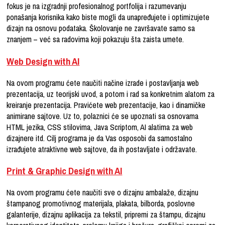
fokus je na izgradnji profesionalnog portfolija i razumevanju
ponašanja korisnika kako biste mogli da unapređujete i optimizujete
dizajn na osnovu podataka. Školovanje ne završavate samo sa
znanjem – već sa radovima koji pokazuju šta zaista umete.
Web Design with AI
Na ovom programu ćete naučiti načine izrade i postavljanja web
prezentacija, uz teorijski uvod, a potom i rad sa konkretnim alatom za
kreiranje prezentacija. Pravićete web prezentacije, kao i dinamičke
animirane sajtove. Uz to, polaznici će se upoznati sa osnovama
HTML jezika, CSS stilovima, Java Scriptom, AI alatima za web
dizajnere itd. Cilj programa je da Vas osposobi da samostalno
izrađujete atraktivne web sajtove, da ih postavljate i održavate.
Print & Graphic Design with AI
Na ovom programu ćete naučiti sve o dizajnu ambalaže, dizajnu
štampanog promotivnog materijala, plakata, bilborda, poslovne
galanterije, dizajnu aplikacija za tekstil, pripremi za štampu, dizajnu