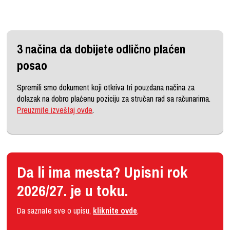
3 načina da dobijete odlično plaćen
posao
Spremili smo dokument koji otkriva tri pouzdana načina za
dolazak na dobro plaćenu poziciju za stručan rad sa računarima.
Preuzmite izveštaj ovde
.
Da li ima mesta? Upisni rok
2026/27. je u toku.
Da saznate sve o upisu,
kliknite ovde
.