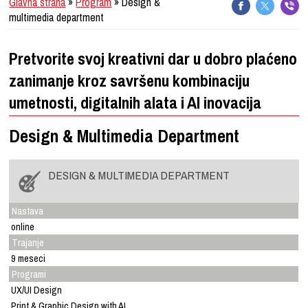
Glavna strana
»
Program
» Design &
multimedia department
Pretvorite svoj kreativni dar u dobro plaćeno
zanimanje kroz savršenu kombinaciju
umetnosti, digitalnih alata i AI inovacija
Design & Multimedia Department
DESIGN & MULTIMEDIA DEPARTMENT
Nastava
online
Trajanje
9 meseci
Programi
UX/UI Design
Print & Graphic Design with AI