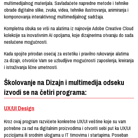
multimedijalnog materijala. Savladaćete napredne metode i tehnike
obrade digitalne slike, zvuka, videa, tehnike ilustrovanja, animiranja i
komponovanja interaktivnog multimedijalnog sadržaja.
Kompletna obuka se vrši na alatima iz najnovije Adobe Creative Cloud
kolekcije sa inovativnim AI opcijama, koje dizajnerima otvaraju do sada
neslućene mogućnosti.
Kada spojite prirodan osećaj za estetiku i pravilno rukovanje alatima
za dizajn, otvoriće Vam se uzbudljive mogućnosti zaposlenja, kreiranja
i istraživanja lične umetnosti.
Školovanje na Dizajn i multimedija odseku
izvodi se na četir
i programa
:
UX/UI Design
Kroz ovaj program razvićete konkretne UX/UI veštine koje su vam
potrebne za rad na digitalnim proizvodima i otvoriti sebi put ka UX/UI
pozicijama ili srodnim ulogama u IT timovima i startapima. Poseban