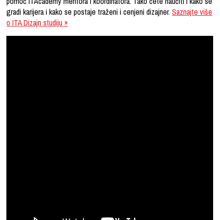
pomoć ITAcademy mentora i koordinatora. Tako ćete naučiti i kako se
gradi karijera i kako se postaje traženi i cenjeni dizajner.
Saznajte više
o ITA Dizajn studiju »