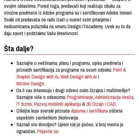
svojim oblastima. Pored toga, predavači koji realizuju obuku za
stručne predmete iz Adobe programa su i sertifikovani Adobe treneri.
Svaki od predavača će rado izaći u susret svim pitanjima i
nedoumicama polaznika na smeru Design ITAcademy. Uvek su tu da
daju savet i podstaknu Vašu kreativnost.
Šta dalje?
Saznajte o veštinama, planu i programu, opisu predmeta i
priznatih sertifikacija za programe na ovom odseku:
Print &
Graphic Design with AI
,
Web Design with AI
i
Motion Design
.
Da li vas interesuju i drugi odseci osim Dizajna i multimedije?
Saznajte više o odsecima:
Programiranje
,
Administracija mreža
,
IT biznis
,
Razvoj mobilnih aplikacija
ili
3D Dizajn i CAD
.
Otkrijte koje svetski priznate
diplome i sertifikate
stičete
uspešnim završetkom školovanja.
Saznali ste dovoljno? Upisni rok je počeo, a broj mesta je
ograničen.
Prijavite se
.