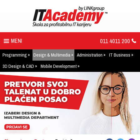
011 4011 200
Programming
Design & Multimedia
Administration
IT Business
PROGRAM
3D Design & CAD
Mobile Development
UPIS
ŠTA DOBIJATE
UČENJE NA DALJINU
DIPLOME I SERTIFIKATI
O IT AKADEMIJI