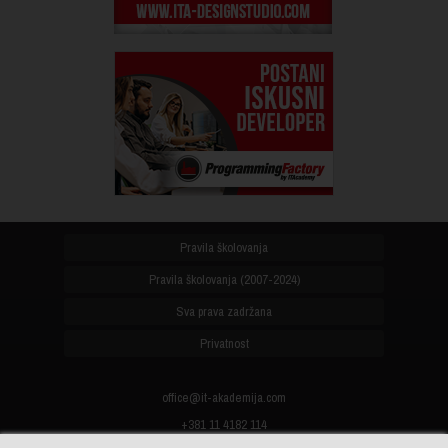
Pravila školovanja
Pravila školovanja (2007-2024)
Sva prava zadržana
Privatnost
office@it-akademija.com
+381 11 4182 114