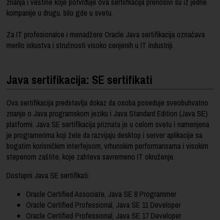
znanja i veštine koje potvrđuje ova sertiifkacija prenosivi su iz jedne
kompanije u drugu, bilo gde u svetu.
Za IT profesionalce i menadžere Oracle Java sertifikacija označava
merilo iskustva i stručnosti visoko cenjenih u IT industriji.
Java sertifikacija: SE sertifikati
Ova sertifikacija predstavlja dokaz da osoba poseduje sveobuhvatno
znanje o Java programskom jeziku i Java Standard Edition (Java SE)
platformi. Java SE sertifikacija priznata je u celom svetu i namenjena
je programerima koji žele da razvijaju desktop i server aplikacije sa
bogatim korisničkim interfejsom, vrhunskim performansama i visokim
stepenom zaštite, koje zahteva savremeno IT okruženje.
Dostupni Java SE sertifikati:
Oracle Certified Associate, Java SE 8 Programmer
Oracle Certified Professional, Java SE 11 Developer
Oracle Certified Professional, Java SE 17 Developer