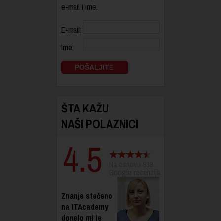
e-mail i ime.
E-mail:
Ime:
ŠTA KAŽU
NAŠI POLAZNICI
4.5
Na osnovu 939
Google recenzija.
Znanje stečeno
na ITAcademy
donelo mi je