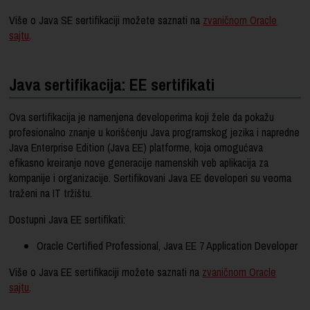
Više o Java SE sertifikaciji možete saznati na
zvaničnom Oracle
sajtu
.
Java sertifikacija: EE sertifikati
Ova sertifikacija je namenjena developerima koji žele da pokažu
profesionalno znanje u korišćenju Java programskog jezika i napredne
Java Enterprise Edition (Java EE) platforme, koja omogućava
efikasno kreiranje nove generacije namenskih veb aplikacija za
kompanije i organizacije. Sertifikovani Java EE developeri su veoma
traženi na IT tržištu.
Dostupni Java EE sertifikati:
Oracle Certified Professional, Java EE 7 Application Developer
Više o Java EE sertifikaciji možete saznati na
zvaničnom Oracle
sajtu
.