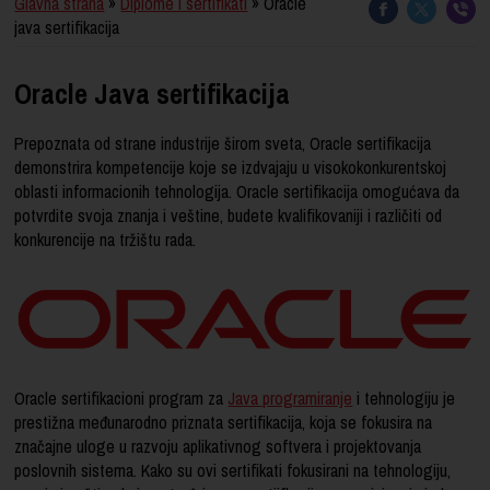
Glavna strana
»
Diplome i sertifikati
» Oracle
java sertifikacija
Oracle Java sertifikacija
Prepoznata od strane industrije širom sveta, Oracle sertifikacija
demonstrira kompetencije koje se izdvajaju u visokokonkurentskoj
oblasti informacionih tehnologija. Oracle sertifikacija omogućava da
potvrdite svoja znanja i veštine, budete kvalifikovaniji i različiti od
konkurencije na tržištu rada.
Oracle sertifikacioni program za
Java programiranje
i tehnologiju je
prestižna međunarodno priznata sertifikacija, koja se fokusira na
značajne uloge u razvoju aplikativnog softvera i projektovanja
poslovnih sistema. Kako su ovi sertifikati fokusirani na tehnologiju,