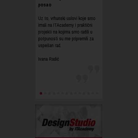
posao
Uz to, vrhunski uslovi koje smo
imali na ITAcademy i praktični
projekti na kojima smo radili u
potpunosti su me pripremili za
uspešan rad.
Ivana Radić