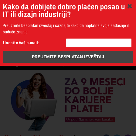
Kako da dobijete dobro plaćen posao u
IT ili dizajn industriji?
Preuzmite besplatan izveštaj i saznajte kako da naplatite svoje sadašnje ili
buduće znanje
011 4011 200
Unesite Vaš e-mail:
Programming
Design & Multimedia
Administration
IT Business
PROGRAM
3D Design & CAD
Mobile Development
UPIS
ŠTA DOBIJATE
UČENJE NA DALJINU
DIPLOME I SERTIFIKATI
O IT AKADEMIJI