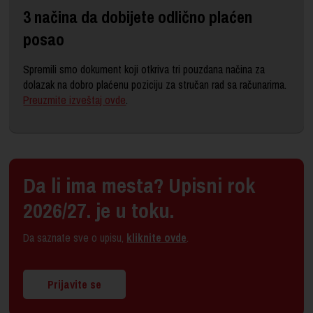
3 načina da dobijete odlično plaćen
posao
Spremili smo dokument koji otkriva tri pouzdana načina za
dolazak na dobro plaćenu poziciju za stručan rad sa računarima.
Preuzmite izveštaj ovde
.
Da li ima mesta? Upisni rok
2026/27. je u toku.
Da saznate sve o upisu,
kliknite ovde
.
Prijavite se