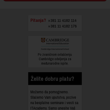
Pitanja?
+381 11 4182 114
+381 11 4182 176
Po zvaničnom ovlašćenju
Cambridge odeljenja za
međunarodne ispite.
Želite dobru platu?
Možemo da pomognemo.
Slaćemo Vam uputstva, pozive
na besplatne seminare i vesti sa
ITAcademy. Samo unesite Vaš