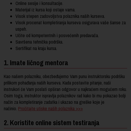
Online sesije i konsultacije.
Materijal iz kursa koji ostaje vama.
Visok stepen zadovoljstva polaznika naših kurseva.
Visok procenat kompletiranja kurseva osigurava vaše šanse za
uspeh.
Učite od kompetentnih i posvećenih predavača.
Savršena tehnička podrška.
Sertifikat na kraju kursa.
1. Imate ličnog mentora
Kao našem polazniku, obezbeđujemo Vam punu instruktorsku podršku
prilikom pohađanja naših kurseva. Kada postavite pitanje, naši
instrukori će Vam poslati opširan odgovor u najkraćem mogućem roku.
Osim toga, instruktor ispravlja polaznikov rad kako bi mu pokazao bolji
način za kompletiranje zadatka i ukazao na greške koje je
načinio.
Pročitajte utiske naših polaznika >>>
2. Koristite online sistem testiranja