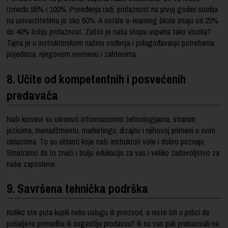
između 95% i 100%. Poređenja radi, prolaznost na prvoj godini studija
na univerzitetima je oko 60%. A ostale e-learning škole imaju od 20%
do 40% lošiju prolaznost. Zašto je naša stopa uspeha tako visoka?
Tajna je u instruktorskom načinu vođenja i prilagođavanju potrebama
pojedinca, njegovom vremenu i zahtevima.
8. Učite od kompetentnih i posvećenih
predavača
Naši kursevi su okrenuti informacionim tehnologijama, stranim
jezicima, menadžmentu, marketingu, dizajnu i njihovoj primeni u svim
oblastima. To su oblasti koje naši instruktori vole i dobro poznaju.
Smatramo da to znači i bolju edukaciju za vas i veliko zadovoljstvo za
naše zaposlene.
9. Savršena tehnička podrška
Koliko ste puta kupili neku uslugu ili proizvod, a niste bili u prilici da
pošaljete primedbu ili sugestiju prodavcu? Ili su vas pak prebacivali na