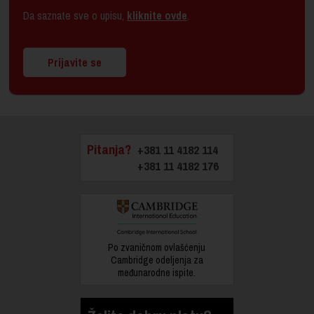
Da saznate sve o upisu,
kliknite ovde
.
Prijavite se
Pitanja?
+381 11 4182 114
+381 11 4182 176
Po zvaničnom ovlašćenju
Cambridge odeljenja za
međunarodne ispite.