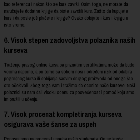
kao referencu i nakon što se kurs završi. Osim toga, ne morate da
naručujete dodatne knjige da biste završili kurs. Zašto da kupujete
kurs i da posle još plaćete i knjige? Ovako dobijate i kurs i knjigu u
isto vreme.
6. Visok stepen zadovoljstva polaznika naših
kurseva
Traženje pravog online kursa sa priznatim sertifikatima može da bude
veoma naporno, a pri tome sa sobom nosi i određeni rizik od odabira
pogrešnog kursa ili dobijanja sasvim drugog proizvoda od onoga što
ste očekivali. Zbog toga vam i tražimo da ocenite naše kurseve. Naši
polaznici su nam dali visoku ocenu za posvećenost i pomoć koju smo
im pružili u učenju.
7. Visok procenat kompletiranja kurseva
osigurava vaše šanse za uspeh
Ponosni smo na procenat uspeha naših studenata. On se kreće