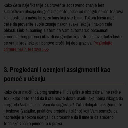
Kako ćete najefikasnije da proverite sopstveno znanje bez
subjektivnih uticaja drugih? Uradićete jedan od mnogih online testova
koji postoje u našoj bazi, za kurs koji ste kupili. Tokom kursa moći
ćete da proverite svoje znanje nakon svake lekcije i nakon cele
oblasti. Link-eLearning sistem će Vam automatski obračunati
procenat, broj poena i ukazati na greške koje ste napravili, kako biste
se vratili kroz lekciju i ponovo prošli taj deo gradiva.
Pogledajte
primere naših testova >>>
3. Pregledani i ocenjeni assignmenti kao
pomoć u učenju
Kako ćete naučiti da programirate ili dizajnirate ako zaista i ne radite
to? I kako ćete znati da li ste nešto dobro uradili, ako nema nikoga da
pregleda Vaš rad ili da Vam da sugestiju? Zato dobijate assignmente
i taskove (zadatke, praktične projekte i slično) koji Vam pomažu da
napredujete tokom učenja i da procenite da li umete da stečeno
teorijsko znanje primenite u praksi.