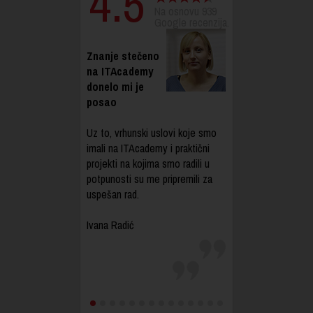
4.5
Na osnovu 939
Google recenzija.
Znanje stečeno
na ITAcademy
donelo mi je
posao
Uz to, vrhunski uslovi koje smo
imali na ITAcademy i praktični
projekti na kojima smo radili u
potpunosti su me pripremili za
uspešan rad.
Ivana Radić