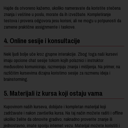
Hajde da otvoreno kažemo, ukoliko nameravate da koristite stečena
znanja i veštine u poslu, morate da ih izvežbate. Kompletiranje
testova i provera odgovora jesu korisni, ali ne mogu u potpunosti da
zamene praktične assignmente i taskove.
4. Online sesije i konsultacije
Neki ljudi bolje uče kroz grupne interakcije. Zbog toga naši kursevi
imaju opcione chat sesije tokom kojih polaznici i instruktor
međusobno komuniciraju, razmenjuju znanja i mišljenja. Na primer, na
različitim kursevima dizajna koristimo sesije za razmenu ideja i
brainstorming.
5. Materijali iz kursa koji ostaju vama
Kupovinom
naših kurseva
, dobijate i kompletan materijal koji
zadržavate i nakon završetka kursa. Na taj način možete raditi i offline
ukoliko želite da obnovite gradivo, naknadno proverite znanje ili
jednostavno, imate sporiju internet vezu. Materijal možete koristiti i