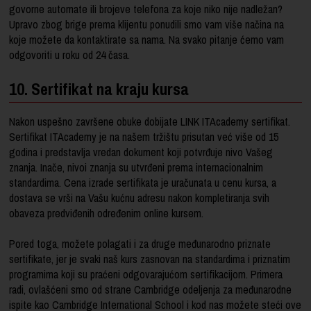
govorne automate ili brojeve telefona za koje niko nije nadležan?
Upravo zbog brige prema klijentu ponudili smo vam više načina na
koje možete da kontaktirate sa nama. Na svako pitanje ćemo vam
odgovoriti u roku od 24 časa.
10. Sertifikat na kraju kursa
Nakon uspešno završene obuke dobijate LINK ITAcademy sertifikat.
Sertifikat ITAcademy je na našem tržištu prisutan već više od 15
godina i predstavlja vredan dokument koji potvrđuje nivo Vašeg
znanja. Inače, nivoi znanja su utvrđeni prema internacionalnim
standardima. Cena izrade sertifikata je uračunata u cenu kursa, a
dostava se vrši na Vašu kućnu adresu nakon kompletiranja svih
obaveza predviđenih određenim online kursem.
Pored toga, možete polagati i za druge međunarodno priznate
sertifikate, jer je svaki naš kurs zasnovan na standardima i priznatim
programima koji su praćeni odgovarajućom sertifikacijom. Primera
radi, ovlašćeni smo od strane Cambridge odeljenja za međunarodne
ispite kao Cambridge International School i kod nas možete steći ove