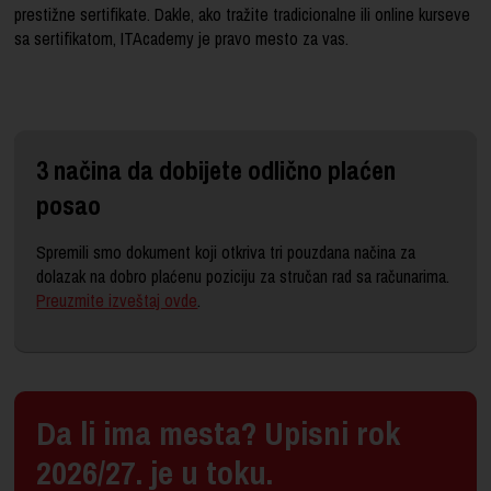
prestižne sertifikate. Dakle, ako tražite tradicionalne ili online kurseve
sa sertifikatom, ITAcademy je pravo mesto za vas.
3 načina da dobijete odlično plaćen
posao
Spremili smo dokument koji otkriva tri pouzdana načina za
dolazak na dobro plaćenu poziciju za stručan rad sa računarima.
Preuzmite izveštaj ovde
.
Da li ima mesta? Upisni rok
2026/27. je u toku.