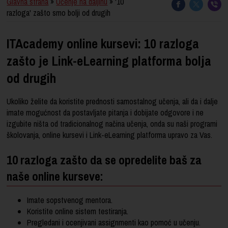
Glavna strana
»
Učenje na daljinu
» '10
razloga' zašto smo bolji od drugih
ITAcademy online kursevi: 10 razloga
zašto je Link-eLearning platforma bolja
od drugih
Ukoliko želite da koristite prednosti samostalnog učenja, ali da i dalje
imate mogućnost da postavljate pitanja i dobijate odgovore i ne
izgubite ništa od tradicionalnog načina učenja, onda su naši programi
školovanja, online kursevi i Link-eLearning platforma upravo za Vas.
10 razloga zašto da se opredelite baš za
naše online kurseve:
Imate sopstvenog mentora.
Koristite online sistem testiranja.
Pregledani i ocenjivani assignmenti kao pomoć u učenju.