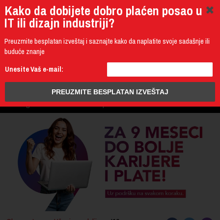
Kako da dobijete dobro plaćen posao u
IT ili dizajn industriji?
Preuzmite besplatan izveštaj i saznajte kako da naplatite svoje sadašnje ili
buduće znanje
011 4011 200
Unesite Vaš e-mail:
Programming
Design & Multimedia
Administration
IT Business
PROGRAM
3D Design & CAD
Mobile Development
UPIS
ŠTA DOBIJATE
UČENJE NA DALJINU
DIPLOME I SERTIFIKATI
O IT AKADEMIJI