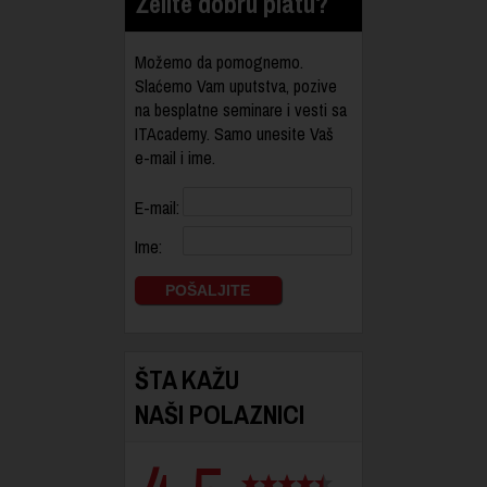
Želite dobru platu?
Možemo da pomognemo.
Slaćemo Vam uputstva, pozive
na besplatne seminare i vesti sa
ITAcademy. Samo unesite Vaš
e-mail i ime.
E-mail:
Ime:
ŠTA KAŽU
NAŠI POLAZNICI