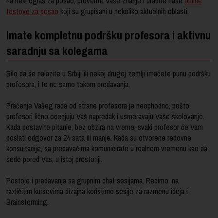
na neki oglas za posao, proverite Vaše znanje i uradite naše
online
testove za posao
koji su grupisani u nekoliko aktuelnih oblasti.
Imate kompletnu podršku profesora i aktivnu
saradnju sa kolegama
Bilo da se nalazite u Srbiji ili nekoj drugoj zemlji ima
će
te punu podršku
profesora, i to ne samo tokom predavanja.
Praćenje Vašeg rada od strane profesora je neophodno, pošto
profesori lično ocenjuju Vaš napredak i usmeravaju Vaše školovanje.
Kada postavite pitanje, bez obzira na vreme, svaki profesor će Vam
poslati odgovor za 24 sata ili manje. Kada su otvorene redovne
konsultacije, sa predavačima komunicirate u realnom vremenu kao da
sede pored Vas, u istoj prostoriji.
Postoje i predavanja sa grupnim chat sesijama. Recimo, na
različitim
kursevima dizajna
koristimo sesije za razmenu ideja i
Brainstorming.