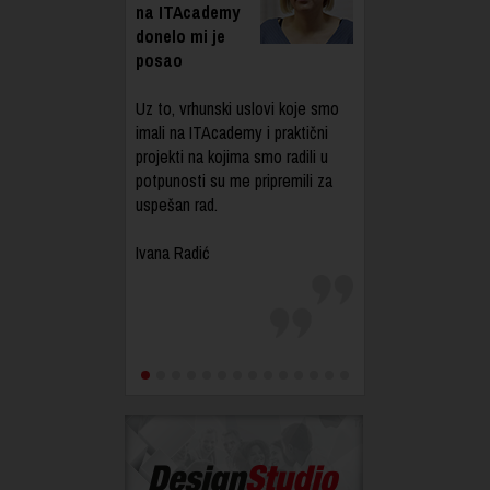
na ITAcademy
donelo mi je
posao
Uz to, vrhunski uslovi koje smo
imali na ITAcademy i praktični
projekti na kojima smo radili u
potpunosti su me pripremili za
uspešan rad.
Ivana Radić