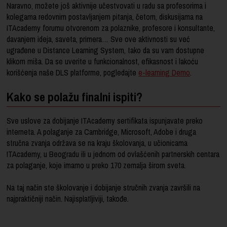
Naravno, možete još aktivnije učestvovati u radu sa profesorima i
kolegama redovnim postavljanjem pitanja, četom, diskusijama na
ITAcademy forumu otvorenom za polaznike, profesore i konsultante,
davanjem ideja, saveta, primera… Sve ove aktivnosti su već
ugrađene u Distance Learning System, tako da su vam dostupne
klikom miša. Da se uverite u funkcionalnost, efikasnost i lakoću
korišćenja naše DLS platforme, pogledajte
e-learning Demo
.
Kako se polažu finalni ispiti?
Sve uslove za dobijanje ITAcademy sertifikata ispunjavate preko
interneta. A polaganje za Cambridge, Microsoft, Adobe i druga
stručna zvanja održava se na kraju školovanja, u učionicama
ITAcademy, u Beogradu ili u jednom od ovlašćenih partnerskih centara
za polaganje, koje imamo u preko 170 zemalja širom sveta.
Na taj način ste školovanje i dobijanje stručnih zvanja završili na
najpraktičniji način. Najisplatljiviji, takođe.