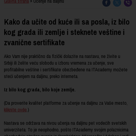
Glavna strana
» Učenje na daljinu
Kako da učite od kuće ili sa posla, iz bilo
kog grada ili zemlje i steknete veštine i
zvanične sertifikate
Ako Vam nije praktično da fizički dolazite na nastavu, ne
živite u
Srbiji
ili želite veću slobodu u izboru vremena za učenje, sve
profitabilne veštine i sertifikate obezbeđene na ITAcademy možete
steći učenjem na daljinu, preko interneta.
Iz bilo kog grada, bilo koje zemlje.
(Da proverite kvalitet platforme za učenje na daljinu za Vaše mesto,
kliknite ovde
.)
Nastava se održava na nivou učenja na daljinu pet vodećih svetskih
univerziteta. To je neophodno, pošto ITAcademy svojim polaznicima