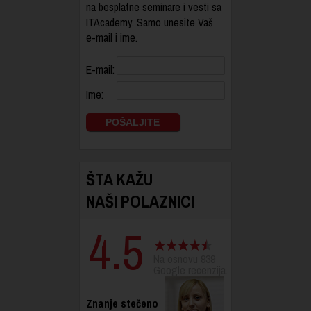
na besplatne seminare i vesti sa
ITAcademy. Samo unesite Vaš
e-mail i ime.
E-mail:
Ime:
ŠTA KAŽU
NAŠI POLAZNICI
4.5
Na osnovu 939
Google recenzija.
Znanje stečeno