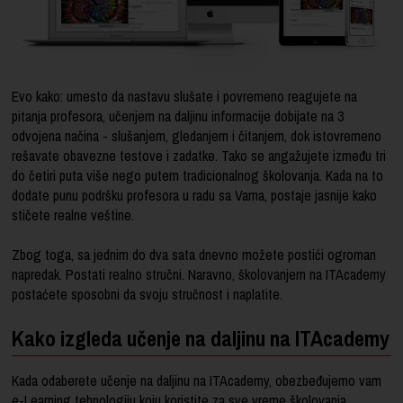
Evo kako: umesto da nastavu slušate i povremeno reagujete na
pitanja profesora, učenjem na daljinu informacije dobijate na 3
odvojena načina - slušanjem, gledanjem i čitanjem, dok istovremeno
rešavate obavezne testove i zadatke. Tako se angažujete između tri
do četiri puta više nego putem tradicionalnog školovanja. Kada na to
dodate punu podršku profesora u radu sa Vama, postaje jasnije kako
stičete realne veštine.
Zbog toga, sa jednim do dva sata dnevno možete postići ogroman
napredak. Postati realno stručni. Naravno, školovanjem na ITAcademy
postaćete sposobni da svoju stručnost i naplatite.
Kako izgleda učenje na daljinu na ITAcademy
Kada odaberete učenje na daljinu na ITAcademy, obezbeđujemo vam
e-Learning tehnologiju koju koristite za sve vreme školovanja.