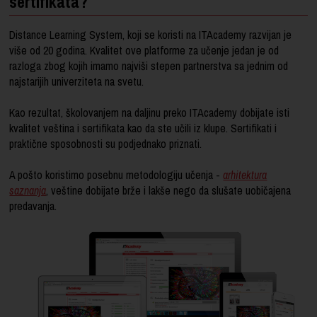
sertifikata?
Distance Learning System, koji se koristi na ITAcademy razvijan je
više od 20 godina. Kvalitet ove platforme za učenje jedan je od
razloga zbog kojih imamo najviši stepen partnerstva sa jednim od
najstarijih univerziteta na svetu.
Kao rezultat, školovanjem na daljinu preko ITAcademy dobijate isti
kvalitet veština i sertifikata kao da ste učili iz klupe. Sertifikati i
praktične sposobnosti su podjednako priznati.
A pošto koristimo posebnu metodologiju učenja -
arhitektura
saznanja
, veštine dobijate brže i lakše nego da slušate uobičajena
predavanja.