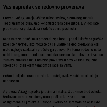
Vaš napredak se redovno proverava
Proveru Vašeg znanja vršimo nakon svakog nastavnog modula.
Testiranjem osiguravamo kontinuitet rada cele grupe, a Vi dobijate
predznanje za prelazak na sledeću celinu predmeta.
Kada Vam se obračunaju procenti uspešnosti, poeni i ukaže na greške
koje ste napravili, lako možete da se vratite na deo predavanja koji
niste najbolje savladali i pređete ga ponovo. Pri tome, redovno ćete
raditi i assignmente, odnosno zadatke, seminarske radove. Od Vas se
zahteva praktičan rad. Profesori proveravaju nivo veštine koju ste
stekli da bi znali kojim tempom da rade sa Vama.
Pošto je cilj da postanete visokostručni, ovakav način treniranja je
neophodan.
A provera Vašeg napretka je obimna i stalna. U zavisnosti od odseka,
školovanjem na ITAcademy ćete proći preko 370 testova,
assignmenata i projekata. Takođe, ukoliko se spremate da aplicirate