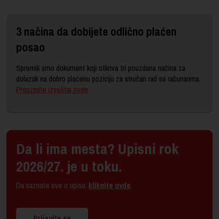
3 načina da dobijete odlično plaćen
posao
Spremili smo dokument koji otkriva tri pouzdana načina za
dolazak na dobro plaćenu poziciju za stručan rad sa računarima.
Preuzmite izveštaj ovde
.
Da li ima mesta? Upisni rok
2026/27. je u toku.
Da saznate sve o upisu,
kliknite ovde
.
Prijavite se