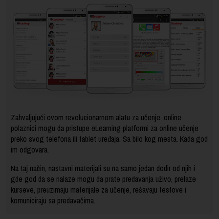
Zahvaljujući ovom revolucionarnom alatu za učenje, online
polaznici mogu da pristupe eLearning platformi za online učenje
preko svog telefona ili tablet uređaja. Sa bilo kog mesta. Kada god
im odgovara.
Na taj način, nastavni materijali su na samo jedan dodir od njih i
gde god da se nalaze mogu da prate predavanja uživo, prelaze
kurseve, preuzimaju materijale za učenje, rešavaju testove i
komuniciraju sa predavačima.