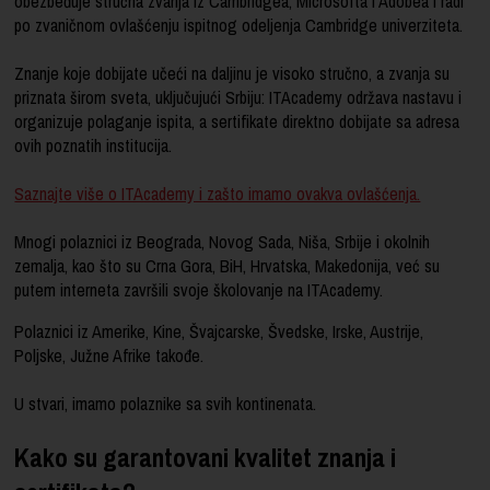
obezbeđuje stručna zvanja iz Cambridgea, Microsofta i Adobea i radi
po zvaničnom ovlašćenju ispitnog odeljenja Cambridge univerziteta.
Znanje koje dobijate učeći na daljinu je visoko stručno, a zvanja su
priznata širom sveta, uključujući Srbiju: ITAcademy održava nastavu i
organizuje polaganje ispita, a sertifikate direktno dobijate sa adresa
ovih poznatih institucija.
Saznajte više o ITAcademy i zašto imamo ovakva ovlašćenja.
Mnogi polaznici iz Beograda, Novog Sada, Niša, Srbije i okolnih
zemalja, kao što su Crna Gora, BiH, Hrvatska, Makedonija, već su
putem interneta završili svoje školovanje na ITAcademy.
Polaznici iz Amerike, Kine, Švajcarske, Švedske, Irske, Austrije,
Poljske, Južne Afrike takođe.
U stvari, imamo polaznike sa svih kontinenata.
Kako su garantovani kvalitet znanja i