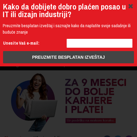
Kako da dobijete dobro plaćen posao u
IT ili dizajn industriji?
Preuzmite besplatan izveštaj i saznajte kako da naplatite svoje sadašnje ili
buduće znanje
011 4011 200
Unesite Vaš e-mail:
Programming
Design & Multimedia
Administration
IT Business
PROGRAM
3D Design & CAD
Mobile Development
UPIS
ŠTA DOBIJATE
UČENJE NA DALJINU
DIPLOME I SERTIFIKATI
O IT AKADEMIJI