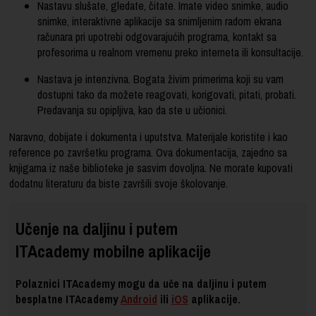
Nastavu slušate, gledate, čitate. Imate video snimke, audio
snimke, interaktivne aplikacije sa snimljenim radom ekrana
računara pri upotrebi odgovarajućih programa, kontakt sa
profesorima u realnom vremenu preko interneta ili konsultacije.
Nastava je intenzivna. Bogata živim primerima koji su vam
dostupni tako da možete reagovati, korigovati, pitati, probati.
Predavanja su opipljiva, kao da ste u učionici.
Naravno, dobijate i dokumenta i uputstva. Materijale koristite i kao
reference po završetku programa. Ova dokumentacija, zajedno sa
knjigama iz naše biblioteke je sasvim dovoljna. Ne morate kupovati
dodatnu literaturu da biste završili svoje školovanje.
Učenje na daljinu i putem
ITAcademy mobilne aplikacije
Polaznici ITAcademy mogu da uče na daljinu i putem
besplatne ITAcademy
Android
ili
iOS
aplikacije.