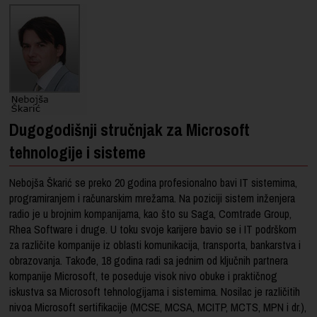
Dugogodišnji stručnjak za Microsoft
tehnologije i sisteme
Nebojša Škarić se preko 20 godina profesionalno bavi IT sistemima,
programiranjem i računarskim mrežama. Na poziciji sistem inženjera
radio je u brojnim kompanijama, kao što su Saga, Comtrade Group,
Rhea Software i druge. U toku svoje karijere bavio se i IT podrškom
za različite kompanije iz oblasti komunikacija, transporta, bankarstva i
obrazovanja. Takođe, 18 godina radi sa jednim od ključnih partnera
kompanije Microsoft, te poseduje visok nivo obuke i praktičnog
iskustva sa Microsoft tehnologijama i sistemima. Nosilac je različitih
nivoa Microsoft sertifikacije (MCSE, MCSA, MCITP, MCTS, MPN i dr.),