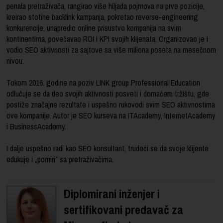
penala pretraživača, rangirao više hiljada pojmova na prve pozicije,
kreirao stotine backlink kampanja, pokretao reverse-engineering
konkurencije, unapredio online prisustvo kompanija na svim
kontinentima, povećavao ROI i KPI svojih klijenata. Organizovao je i
vodio SEO aktivnosti za sajtove sa više miliona poseta na mesečnom
nivou.
Tokom 2016. godine na poziv LINK group Professional Education
odlučuje se da deo svojih aktivnosti posveti i domaćem tržištu, gde
postiže značajne rezultate i uspešno rukovodi svim SEO aktivnostima
ove kompanije. Autor je SEO kurseva na ITAcademy, InternetAcademy
i BusinessAcademy.
I dalje uspešno radi kao SEO konsultant, trudeći se da svoje klijente
edukuje i „pomiri” sa pretraživačima.
Diplomirani inženjer i
sertifikovani predavač za