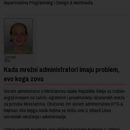
departmanima Programming i Design & Multimedia.
Kada mrežni administratori imaju problem,
evo koga zovu
Sistem administrator u Ministarstvu nauke Republike Srbije sa stalnim
angažovanjem na zaštiti, sigurnosti i projektovanju računarskih mreža
za potrebe Ministarstva. Obučavao tim sistem administratora RTS-a.
Napisao više knjiga među kojima se ističu one iz oblasti Linux
serverskih okruženja i administracije.
Aktivni učesnik projekata, pod okriljem Evropske Komisije iz oblasti