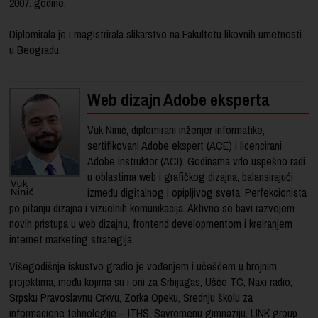
2007. godine.
Diplomirala je i magistrirala slikarstvo na Fakultetu likovnih umetnosti
u Beogradu.
Web dizajn Adobe eksperta
Vuk Ninić, diplomirani inženjer informatike,
sertifikovani Adobe ekspert (ACE) i licencirani
Adobe instruktor (ACI). Godinama vrlo uspešno radi
u oblastima web i grafičkog dizajna, balansirajući
između digitalnog i opipljivog sveta. Perfekcionista
po pitanju dizajna i vizuelnih komunikacija. Aktivno se bavi razvojem
novih pristupa u web dizajnu, frontend developmentom i kreiranjem
internet marketing strategija.
Višegodišnje iskustvo gradio je vođenjem i učešćem u brojnim
projektima, među kojima su i oni za Srbijagas, Ušće TC, Naxi radio,
Srpsku Pravoslavnu Crkvu, Zorka Opeku, Srednju školu za
informacione tehnologije – ITHS, Savremenu gimnaziju, LINK group