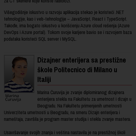
za CT skenere koje koriste radiolozi.
Višegodišnje iskustvo u razvoju aplikacija stekao je koristeći .NET
tehnologije, kao i veb-tehnologije – JavaScript, React i TypeScript.
Takođe, ima bogato iskustvo u korišćenju Azure cloud rešenja (Azure
DevOps i Azure portal). Tokom svoje karijere bavio se i razvojem baza
podataka koristeći SQL server i MySQL.
Dizajner enterijera sa prestižne
škole Politecnico di Milano u
Italiji
Marina Ćuruvija je zvanje diplomiranog dizajnera
enterijera stekla na Fakultetu za umetnost i dizajn u
Beogradu. Na Fakultetu primenjenih umetnosti
Univerziteta umetnosti u Beogradu, na smeru Dizajn enterijera i
nameštaja, završila je program master studija i stekla zvanje mastera.
Usavršavanje svojih znanja i veština nastavila je na prestižnoj školi