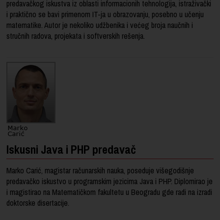
predavačkog iskustva iz oblasti informacionih tehnologija, istraživački
i praktično se bavi primenom IT-ja u obrazovanju, posebno u učenju
matematike. Autor je nekoliko udžbenika i većeg broja naučnih i
stručnih radova, projekata i softverskih rešenja.
Iskusni Java i PHP predavač
Marko Carić, magistar računarskih nauka, poseduje višegodišnje
predavačko iskustvo u programskim jezicima Java i PHP. Diplomirao je
i magistirao na Matematičkom fakultetu u Beogradu gde radi na izradi
doktorske disertacije.