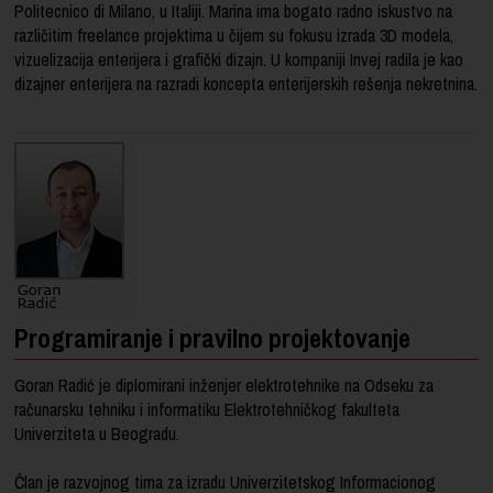
Politecnico di Milano, u Italiji. Marina ima bogato radno iskustvo na
različitim freelance projektima u čijem su fokusu izrada 3D modela,
vizuelizacija enterijera i grafički dizajn. U kompaniji Invej radila je kao
dizajner enterijera na razradi koncepta enterijerskih rešenja nekretnina.
Programiranje i pravilno projektovanje
Goran Radić je diplomirani inženjer elektrotehnike na Odseku za
računarsku tehniku i informatiku Elektrotehničkog fakulteta
Univerziteta u Beogradu.
Član je razvojnog tima za izradu Univerzitetskog Informacionog