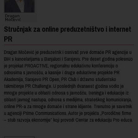
Stručnjak za online preduzetništvo i internet
PR
Dragan Močević je preduzetnik i osnivač prve domaće PR agencije u
BiH s kancelarijama u Banjaluci i Sarajevu. Pre deset godina pokrenuo
je projekat PROACTIVE, regionalnu edukativnu konferenciju o
odnosima s javnošću, a kasnije i druge edukativne projekte PR
Akademija, Sarajevo PR Open, PR Club i državno studentsko
takmičenje PR Challenge. U poslednjih dvanaest godina vodio je
mnoge projekte u oblasti odnosa s javnošću, treninga i edukacije iz
oblasti javnog nastupa, odnosa s medijima, strateškog komuniciranja,
online PR-a za mnoge domaće i strane klijente. Trenutno je savetnik
u agenciji Prime Communications. Autor je projekta „Porodične firme
– stub razvoja ekonomije” koji provodi Centar za edukaciju Pro educa.