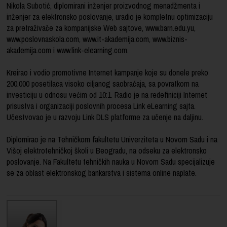
Nikola Subotić, diplomirani inženjer proizvodnog menadžmenta i
inženjer za elektronsko poslovanje, uradio je kompletnu optimizaciju
za pretraživače za kompanijske Web sajtove, www.barn.edu.yu,
www.poslovnaskola.com, www.it-akademija.com, www.biznis-
akademija.com i www.link-elearning.com.
Kreirao i vodio promotivne Internet kampanje koje su donele preko
200.000 posetilaca visoko ciljanog saobraćaja, sa povratkom na
investiciju u odnosu većim od 10:1. Radio je na redefiniciji Internet
prisustva i organizaciji poslovnih procesa Link eLearning sajta.
Učestvovao je u razvoju Link DLS platforme za učenje na daljinu.
Diplomirao je na Tehničkom fakultetu Univerziteta u Novom Sadu i na
Višoj elektrotehničkoj školi u Beogradu, na odseku za elektronsko
poslovanje. Na Fakultetu tehničkih nauka u Novom Sadu specijalizuje
se za oblast elektronskog bankarstva i sistema online naplate.