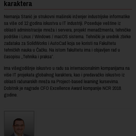
karaktera
Nemanja Stanić je strukovni mašinski inženjer industrijske informatike
sa više od 12 godina iskustva u IT industriji. Poseduje veštine iz
oblasti administracije mreža i servera, projekt menadžmenta, tehničke
podrške i Linux / Windows / macOS sistema. Tehnički je urednik zbirke
zadataka za SolidWorks i AutoCad koja se koristi na Fakultetu
tehničkih nauka u Čačku. Na istom fakultetu ima i objavljen rad u
časopisu „Tehnika i praksa”.
Ima višegodišnje iskustvo u radu sa internacionalnim kompanijama na
više IT projekata globalnog karaktera, kao i predavačko iskustvo iz
oblasti računarskih mreža na Project-based learning kursevima.
Dobitnik je nagrade CFO Excellence Award kompanije NCR 2018.
godine.