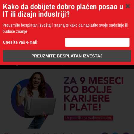
Kako da dobijete dobro plaćen posao u
IT ili dizajn industriji?
Preuzmite besplatan izveštaj i saznajte kako da naplatite svoje sadašnje ili
buduće znanje
011 4011 200
Unesite Vaš e-mail:
Programming
Design & Multimedia
Administration
IT Business
PROGRAM
3D Design & CAD
Mobile Development
UPIS
ŠTA DOBIJATE
UČENJE NA DALJINU
DIPLOME I SERTIFIKATI
O IT AKADEMIJI