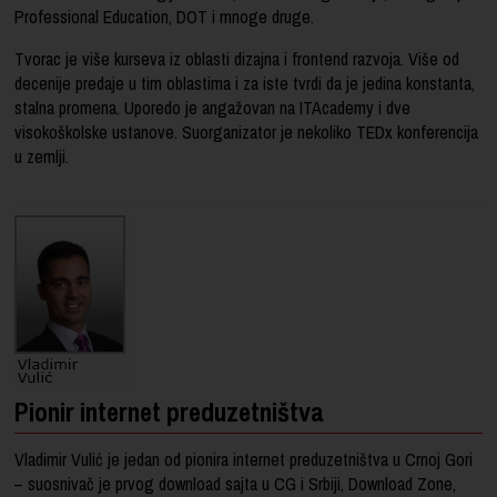
Professional Education, DOT i mnoge druge.
Tvorac je više kurseva iz oblasti dizajna i frontend razvoja. Više od
decenije predaje u tim oblastima i za iste tvrdi da je jedina konstanta,
stalna promena. Uporedo je angažovan na ITAcademy i dve
visokoškolske ustanove. Suorganizator je nekoliko TEDx konferencija
u zemlji.
Pionir internet preduzetništva
Vladimir Vulić je jedan od pionira internet preduzetništva u Crnoj Gori
– suosnivač je prvog download sajta u CG i Srbiji, Download Zone,