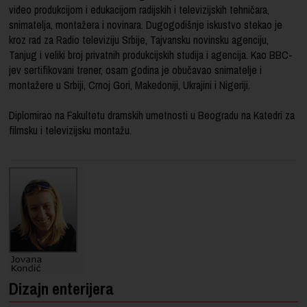
video produkcijom i edukacijom radijskih i televizijskih tehničara,
snimatelja, montažera i novinara. Dugogodišnje iskustvo stekao je
kroz rad za Radio televiziju Srbije, Tajvansku novinsku agenciju,
Tanjug i veliki broj privatnih produkcijskih studija i agencija. Kao BBC-
jev sertifikovani trener, osam godina je obučavao snimatelje i
montažere u Srbiji, Crnoj Gori, Makedoniji, Ukrajini i Nigeriji.
Diplomirao na Fakultetu dramskih umetnosti u Beogradu na Katedri za
filmsku i televizijsku montažu.
Dizajn enterijera