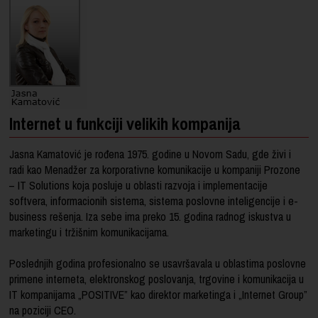
Internet u funkciji velikih kompanija
Jasna Kamatović je rođena 1975. godine u Novom Sadu, gde živi i
radi kao Menadžer za korporativne komunikacije u kompaniji Prozone
– IT Solutions koja posluje u oblasti razvoja i implementacije
softvera, informacionih sistema, sistema poslovne inteligencije i e-
business rešenja. Iza sebe ima preko 15. godina radnog iskustva u
marketingu i tržišnim komunikacijama.
Poslednjih godina profesionalno se usavršavala u oblastima poslovne
primene interneta, elektronskog poslovanja, trgovine i komunikacija u
IT kompanijama „POSITIVE” kao direktor marketinga i „Internet Group”
na poziciji CEO.