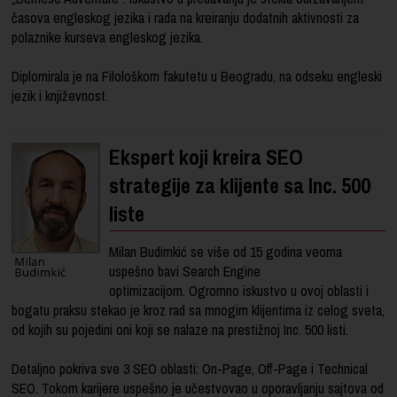
časova engleskog jezika i rada na kreiranju dodatnih aktivnosti za
polaznike kurseva engleskog jezika.
Diplomirala je na Filološkom fakutetu u Beogradu, na odseku engleski
jezik i književnost.
Ekspert koji kreira SEO
strategije za klijente sa Inc. 500
liste
Milan Budimkić se više od 15 godina veoma
uspešno bavi Search Engine
optimizacijom. Ogromno iskustvo u ovoj oblasti i
bogatu praksu stekao je kroz rad sa mnogim klijentima iz celog sveta,
od kojih su pojedini oni koji se nalaze na prestižnoj Inc. 500 listi.
Detaljno pokriva sve 3 SEO oblasti: On-Page, Off-Page i Technical
SEO. Tokom karijere uspešno je učestvovao u oporavljanju sajtova od