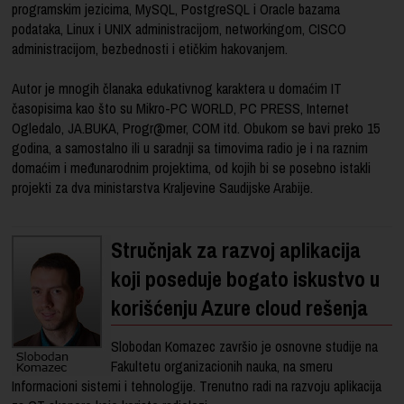
programskim jezicima, MySQL, PostgreSQL i Oracle bazama
podataka, Linux i UNIX administracijom, networkingom, CISCO
administracijom, bezbednosti i etičkim hakovanjem.
Autor je mnogih članaka edukativnog karaktera u domaćim IT
časopisima kao što su Mikro-PC WORLD, PC PRESS, Internet
Ogledalo, JA.BUKA, Progr@mer, COM itd. Obukom se bavi preko 15
godina, a samostalno ili u saradnji sa timovima radio je i na raznim
domaćim i međunarodnim projektima, od kojih bi se posebno istakli
projekti za dva ministarstva Kraljevine Saudijske Arabije.
Stručnjak za razvoj aplikacija
koji poseduje bogato iskustvo u
korišćenju Azure cloud rešenja
Slobodan Komazec završio je osnovne studije na
Fakultetu organizacionih nauka, na smeru
Informacioni sistemi i tehnologije. Trenutno radi na razvoju aplikacija