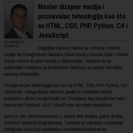
Master dizajner medija i
poznavalac tehnologija kao što
su HTML, CSS, PHP, Python, C# i
JavaScript
Dragoljub Ćatović završio je osnovne i master
studije na Pedagoškom fakultetu Univerziteta u Novom Sadu i stekao
zvanje master dizajner medija u obrazovanju. Trenutno je na
doktorskim studijama na istoimenom fakultetu, na smeru metodike
nastave informatike.
Poznaje brojne tehnologije kao što su HTML, CSS, PHP, Python, C# i
JavaScript. Višegodišnje iskustvo gradio je vođenjem brojnih
projekata u okviru DesignStudio by ITAcademy kao koordinator rada i
mentor na Frontend, UI/UX i WordPress razvojnim projektima.
Autor je više desetina kurseva iz oblasti web dizajna, game dizajna,
frontend i backend programiranja. Trenutno je zaposlen u kompaniji
LINKgroup na poziciji predavača i koordinatora nastave na