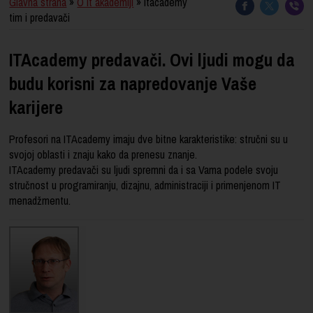
Glavna strana
»
O it akademiji
» Itacademy
tim i predavači
ITAcademy predavači. Ovi ljudi mogu da
budu korisni za napredovanje Vaše
karijere
Profesori na ITAcademy imaju dve bitne karakteristike: stručni su u
svojoj oblasti i znaju kako da prenesu znanje.
ITAcademy predavači su ljudi spremni da i sa Vama podele svoju
stručnost u programiranju, dizajnu, administraciji i primenjenom IT
menadžmentu.