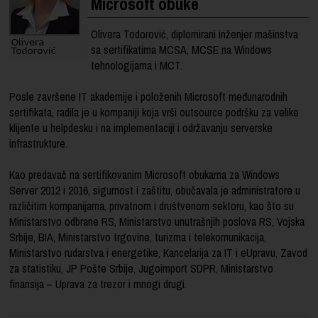
Microsoft obuke
Olivera Todorović, diplomirani inženjer mašinstva
sa sertifikatima MCSA, MCSE na Windows
tehnologijama i MCT.
Posle završene IT akademije i položenih Microsoft međunarodnih
sertifikata, radila je u kompaniji koja vrši outsource podršku za velike
klijente u helpdesku i na implementaciji i održavanju serverske
infrastrukture.
Kao predavač na sertifikovanim Microsoft obukama za Windows
Server 2012 i 2016, sigurnost i zaštitu, obučavala je administratore u
različitim kompanijama, privatnom i društvenom sektoru, kao što su
Ministarstvo odbrane RS, Ministarstvo unutrašnjih poslova RS, Vojska
Srbije, BIA, Ministarstvo trgovine, turizma i telekomunikacija,
Ministarstvo rudarstva i energetike, Kancelarija za IT i eUpravu, Zavod
za statistiku, JP Pošte Srbije, Jugoimport SDPR, Ministarstvo
finansija – Uprava za trezor i mnogi drugi.