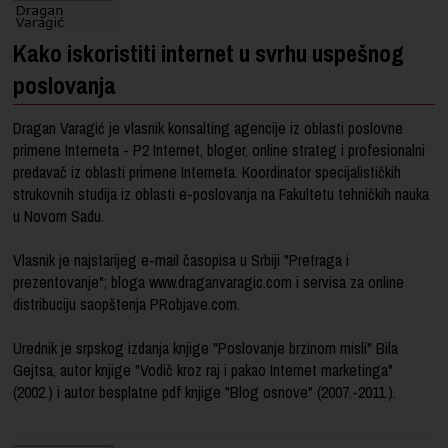
Kako iskoristiti internet u svrhu uspešnog
poslovanja
Dragan Varagić je vlasnik konsalting agencije iz oblasti poslovne
primene Interneta - P2 Internet, bloger, online strateg i profesionalni
predavač iz oblasti primene Interneta. Koordinator specijalističkih
strukovnih studija iz oblasti e-poslovanja na Fakultetu tehničkih nauka
u Novom Sadu.
Vlasnik je najstarijeg e-mail časopisa u Srbiji "Pretraga i
prezentovanje"; bloga www.draganvaragic.com i servisa za online
distribuciju saopštenja PRobjave.com.
Urednik je srpskog izdanja knjige "Poslovanje brzinom misli" Bila
Gejtsa, autor knjige "Vodič kroz raj i pakao Internet marketinga"
(2002.) i autor besplatne pdf knjige "Blog osnove" (2007.-2011.).