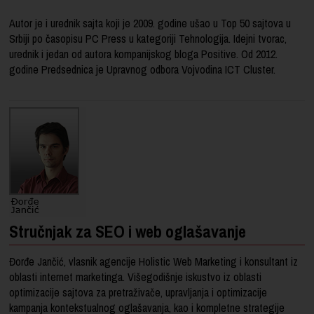
Autor je i urednik sajta koji je 2009. godine ušao u Top 50 sajtova u
Srbiji po časopisu PC Press u kategoriji Tehnologija. Idejni tvorac,
urednik i jedan od autora kompanijskog bloga Positive. Od 2012.
godine Predsednica je Upravnog odbora Vojvodina ICT Cluster.
Stručnjak za SEO i web oglašavanje
Đorđe Jančić, vlasnik agencije Holistic Web Marketing i konsultant iz
oblasti internet marketinga. Višegodišnje iskustvo iz oblasti
optimizacije sajtova za pretraživače, upravljanja i optimizacije
kampanja kontekstualnog oglašavanja, kao i kompletne strategije