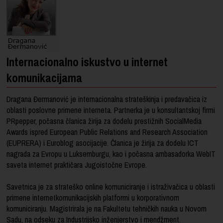
Internacionalno iskustvo u internet
komunikacijama
Dragana Đermanović je internacionalna strateškinja i predavačica iz
oblasti poslovne primene interneta. Partnerka je u konsultantskoj firmi
PRpepper, počasna članica žirija za dodelu prestižnih SocialMedia
Awards ispred European Public Relations and Research Association
(EUPRERA) i Euroblog asocijacije. Članica je žirija za dodelu ICT
nagrada za Evropu u Luksemburgu, kao i počasna ambasadorka WebIT
saveta internet praktičara Jugoistočne Evrope.
Savetnica je za strateško online komuniciranje i istraživačica u oblasti
primene internetkomunikacijskih platformi u korporativnom
komuniciranju. Magistrirala je na Fakultetu tehničkih nauka u Novom
Sadu, na odseku za Industrijsko inženjerstvo i mendžment.