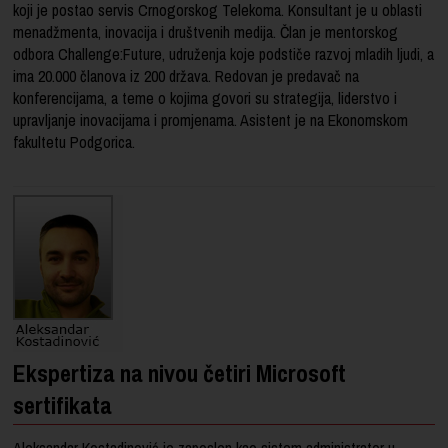
koji je postao servis Crnogorskog Telekoma. Konsultant je u oblasti
menadžmenta, inovacija i društvenih medija. Član je mentorskog
odbora Challenge:Future, udruženja koje podstiče razvoj mladih ljudi, a
ima 20.000 članova iz 200 država. Redovan je predavač na
konferencijama, a teme o kojima govori su strategija, liderstvo i
upravljanje inovacijama i promjenama. Asistent je na Ekonomskom
fakultetu Podgorica.
Ekspertiza na nivou četiri Microsoft
sertifikata
Aleksandar Kostadinović je zaposlen kao sistem administrator u