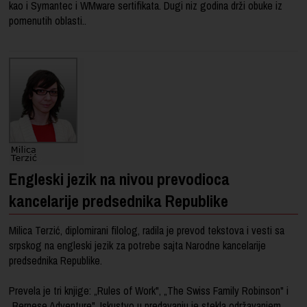
kao i Symantec i WMware sertifikata. Dugi niz godina drži obuke iz
pomenutih oblasti..
Engleski jezik na nivou prevodioca
kancelarije predsednika Republike
Milica Terzić, diplomirani filolog, radila je prevod tekstova i vesti sa
srpskog na engleski jezik za potrebe sajta Narodne kancelarije
predsednika Republike.
Prevela je tri knjige: „Rules of Work", „The Swiss Family Robinson" i
„Bernese Adventure". Iskustvo u predavanju je stekla održavanjem