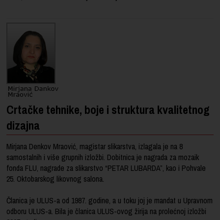
Crtačke tehnike, boje i struktura kvalitetnog
dizajna
Mirjana Denkov Mraović, magistar slikarstva, izlagala je na 8
samostalnih i više grupnih izložbi. Dobitnica je nagrada za mozaik
fonda FLU, nagrade za slikarstvo “PETAR LUBARDA”, kao i Pohvale
25. Oktobarskog likovnog salona.
Članica je ULUS-a od 1987. godine, a u toku joj je mandat u Upravnom
odboru ULUS-a. Bila je članica ULUS-ovog žirija na prolećnoj izložbi