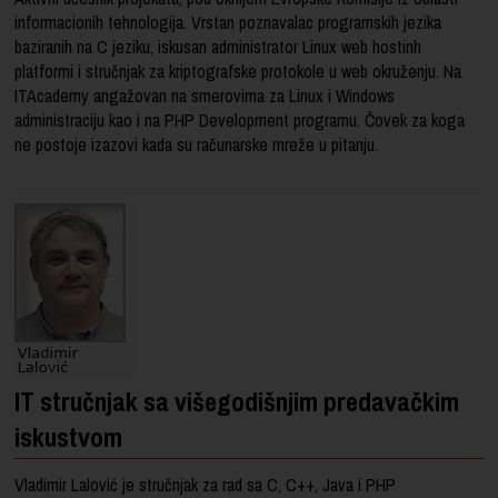
informacionih tehnologija. Vrstan poznavalac programskih jezika
baziranih na C jeziku, iskusan administrator Linux web hostinh
platformi i stručnjak za kriptografske protokole u web okruženju. Na
ITAcademy angažovan na
smerovima za Linux
i Windows
administraciju kao i na PHP Development programu. Čovek za koga
ne postoje izazovi kada su računarske mreže u pitanju.
IT stručnjak sa višegodišnjim predavačkim
iskustvom
Vladimir Lalović je stručnjak za rad sa C, C++, Java i PHP