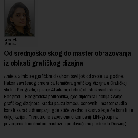
Od srednjoškolskog do master obrazovanja
iz oblasti grafičkog dizajna
Anđela Simić se grafičkim dizajnom bavi još od svoje 16. godine.
Nakon završenog smera za tehničara grafičkog dizajna u Grafičkoj
školi u Beogradu, upisuje Akademiju tehničkih strukovnih studija
Beograd – Beogradska politehnika, gde diplomira i dobija zvanje
grafičkog dizajnera. Kratku pauzu između osnovnih i master studija
koristi za rad u štampariji, gde stiče vredno iskustvo koje će koristiti u
daljoj karijeri. Trenutno je zaposlena u kompaniji LINKgroup na
pozicijama koordinatora nastave i predavača na predmetu Drawing.