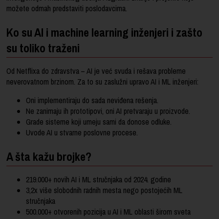
možete odmah predstaviti poslodavcima.
Ko su AI i machine learning inženjeri i zašto
su toliko traženi
Od Netflixa do zdravstva – AI je već svuda i rešava probleme
neverovatnom brzinom. Za to su zaslužni upravo AI i ML inženjeri:
Oni implementiraju do sada neviđena rešenja.
Ne zanimaju ih prototipovi, oni AI pretvaraju u proizvode.
Grade sisteme koji umeju sami da donose odluke.
Uvode AI u stvarne poslovne procese.
A šta kažu brojke?
219.000+ novih AI i ML stručnjaka od 2024. godine
3,2x više slobodnih radnih mesta nego postojećih ML
stručnjaka
500.000+ otvorenih pozicija u AI i ML oblasti širom sveta