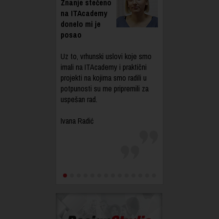
Znanje stečeno
na ITAcademy
donelo mi je
posao
Uz to, vrhunski uslovi koje smo
imali na ITAcademy i praktični
projekti na kojima smo radili u
potpunosti su me pripremili za
uspešan rad.
Ivana Radić