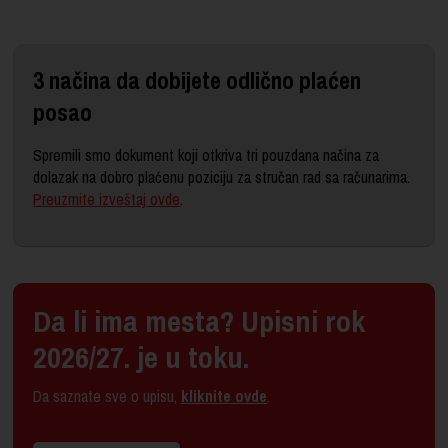
3 načina da dobijete odlično plaćen
posao
Spremili smo dokument koji otkriva tri pouzdana načina za
dolazak na dobro plaćenu poziciju za stručan rad sa računarima.
Preuzmite izveštaj ovde
.
Da li ima mesta? Upisni rok
2026/27. je u toku.
Da saznate sve o upisu,
kliknite ovde
.