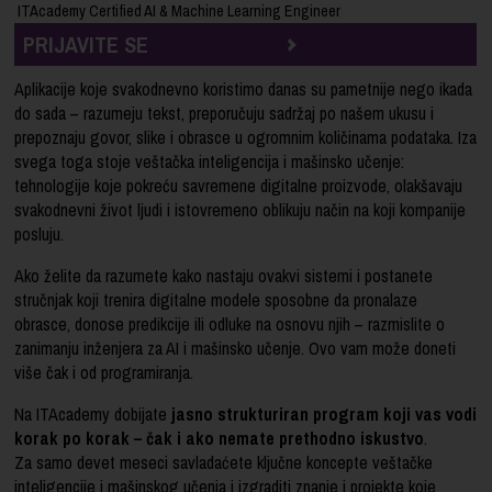
ITAcademy Certified AI & Machine Learning Engineer
PRIJAVITE SE
Aplikacije koje svakodnevno koristimo danas su pametnije nego ikada
do sada – razumeju tekst, preporučuju sadržaj po našem ukusu i
prepoznaju govor, slike i obrasce u ogromnim količinama podataka. Iza
svega toga stoje veštačka inteligencija i mašinsko učenje:
tehnologije koje pokreću savremene digitalne proizvode, olakšavaju
svakodnevni život ljudi i istovremeno oblikuju način na koji kompanije
posluju.
Ako želite da razumete kako nastaju ovakvi sistemi i postanete
stručnjak koji trenira digitalne modele sposobne da pronalaze
obrasce, donose predikcije ili odluke na osnovu njih – razmislite o
zanimanju inženjera za AI i mašinsko učenje. Ovo vam može doneti
više čak i od programiranja.
Na ITAcademy dobijate
jasno strukturiran program koji vas vodi
korak po korak – čak i ako nemate prethodno iskustvo
.
Za samo devet meseci savladaćete ključne koncepte veštačke
inteligencije i mašinskog učenja i izgraditi znanje i projekte koje