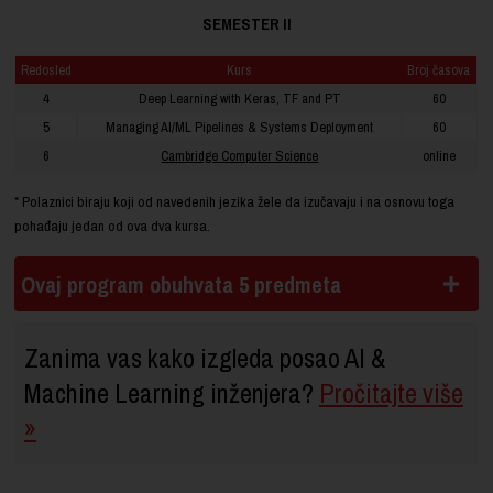
SEMESTER II
Redosled
Kurs
Broj časova
4
Deep Learning with Keras, TF and PT
60
5
Managing AI/ML Pipelines & Systems Deployment
60
6
Cambridge Computer Science
online
* Polaznici biraju koji od navedenih jezika žele da izučavaju i na osnovu toga
pohađaju jedan od ova dva kursa.
Ovaj program obuhvata 5 predmeta
Zanima vas kako izgleda posao AI &
Machine Learning inženjera?
Pročitajte više
»