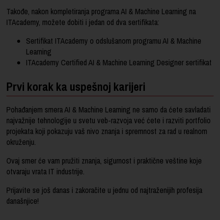
Takođe, nakon kompletiranja programa AI & Machine Learning na
ITAcademy, možete dobiti i jedan od
dva sertifikata
:
Sertifikat ITAcademy o odslušanom programu AI & Machine
Learning
ITAcademy Certified AI & Machine Learning Designer sertifikat
Prvi korak ka uspešnoj karijeri
Pohađanjem smera AI & Machine Learning ne samo da ćete savladati
najvažnije tehnologije u svetu veb-razvoja već ćete i razviti portfolio
projekata koji pokazuju vaš nivo znanja i spremnost za rad u realnom
okruženju.
Ovaj smer će vam pružiti znanja, sigurnost i praktične veštine koje
otvaraju vrata IT industrije.
Prijavite se još danas i zakoračite u jednu od najtraženijih profesija
današnjice!