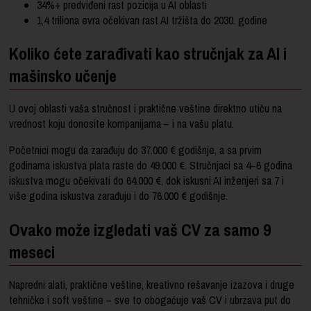
34%+ predviđeni rast pozicija u AI oblasti
1,4 triliona evra očekivan rast AI tržišta do 2030. godine
Koliko ćete zarađivati kao stručnjak za AI i
mašinsko učenje
U ovoj oblasti vaša stručnost i praktične veštine direktno utiču na
vrednost koju donosite kompanijama – i na vašu platu.
Početnici mogu da zarađuju do 37.000 € godišnje, a sa prvim
godinama iskustva plata raste do 49.000 €. Stručnjaci sa 4–6 godina
iskustva mogu očekivati do 64.000 €, dok iskusni AI inženjeri sa 7 i
više godina iskustva zarađuju i do 76.000 € godišnje.
Ovako može izgledati vaš CV za samo 9
meseci
Napredni alati, praktične veštine, kreativno rešavanje izazova i druge
tehničke i soft veštine – sve to obogaćuje vaš CV i ubrzava put do