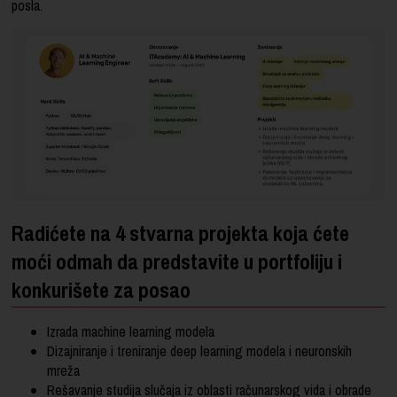
posla.
Radićete na 4 stvarna projekta koja ćete
moći odmah da predstavite u portfoliju i
konkurišete za posao
Izrada machine learning modela
Dizajniranje i treniranje deep learning modela i neuronskih
mreža
Rešavanje studija slučaja iz oblasti računarskog vida i obrade