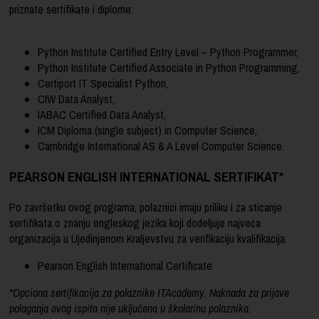
priznate sertifikate i diplome:
Python Institute Certified Entry Level – Python Programmer,
Python Institute Certified Associate in Python Programming,
Certiport IT Specialist Python,
CIW Data Analyst,
IABAC Certified Data Analyst,
ICM Diploma (single subject) in Computer Science,
Cambridge International AS & A Level Computer Science.
PEARSON ENGLISH INTERNATIONAL SERTIFIKAT*
Po završetku ovog programa, polaznici imaju priliku i za sticanje
sertifikata o znanju engleskog jezika koji dodeljuje najveća
organizacija u Ujedinjenom Kraljevstvu za verifikaciju kvalifikacija:
Pearson English International Certificate
*Opciona sertifikacija za polaznike ITAcademy. Naknada za prijave
polaganja ovog ispita nije uklju
čena
u školarinu polaznika.