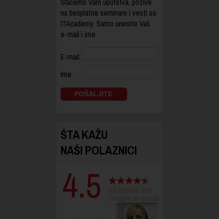
Slaćemo Vam uputstva, pozive
na besplatne seminare i vesti sa
ITAcademy. Samo unesite Vaš
e-mail i ime.
E-mail:
Ime:
ŠTA KAŽU
NAŠI POLAZNICI
4.5
Na osnovu 939
Google recenzija.