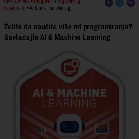
Glavna strana
»
Program
»
Programming
department
» Ai & machine learning
Želite da naučite više od programiranja?
Savladajte AI & Machine Learning