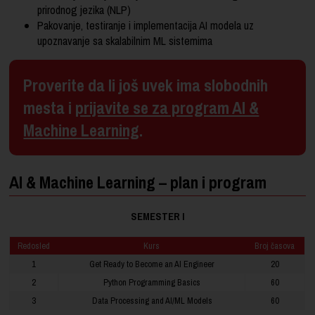
prirodnog jezika (NLP)
Pakovanje, testiranje i implementacija AI modela uz
upoznavanje sa skalabilnim ML sistemima
Proverite da li još uvek ima slobodnih
mesta i
prijavite se za program AI &
Machine Learning
.
AI & Machine Learning – plan i program
SEMESTER I
Redosled
Kurs
Broj časova
1
Get Ready to Become an AI Engineer
20
2
Python Programming Basics
60
3
Data Processing and AI/ML Models
60