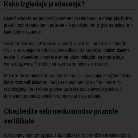
Kako izgledaju predavanja?
Usavršavaćete se preko najsavremenije Distance Learning platforme,
prateći sopstveni ritam i potrebe – bez obzira na to gde se nalazite ili
kada želite da učite.
Svi materijali na platformi su visokog kvaliteta i možete ih koristiti
24/7. Predavanja se održavaju nekoliko puta nedeljno, radnim danima
uveče ili vikendom, i možete im se uživo priključiti sa mesta koje
vama odgovara. Potrebni su vam samo računar i internet.
Možete da komunicirate sa mentorima, ali i sa svojim kolegama kako
biste razmenili iskustvo i bolje razumeli ono što učite. Imate na
raspolaganju čet i video-pozive za lakše savladavanje gradiva i
dobijanje personalizovanih preporuka za dalje učenje.
Obezbedite sebi međunarodno priznate
sertifikate
ITAcademy vam omogućava da polažete za prestižne međunarodno