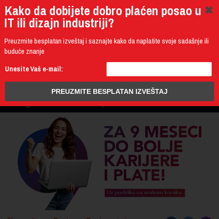
Kako da dobijete dobro plaćen posao u
IT ili dizajn industriji?
Preuzmite besplatan izveštaj i saznajte kako da naplatite svoje sadašnje ili
buduće znanje
011 4011 200
Unesite Vaš e-mail:
Programming
Design & Multimedia
Administration
IT Business
PROGRAM
3D Design & CAD
Mobile Development
UPIS
ŠTA DOBIJATE
UČENJE NA DALJINU
DIPLOME I SERTIFIKATI
O IT AKADEMIJI