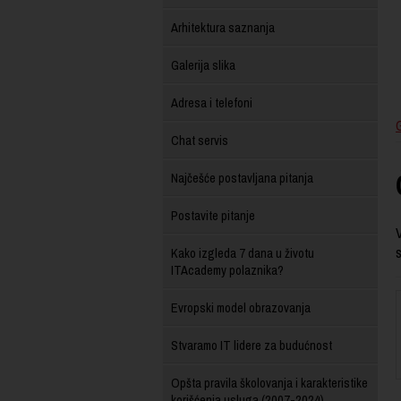
Arhitektura saznanja
Galerija slika
Adresa i telefoni
Chat servis
Najčešće postavljana pitanja
Postavite pitanje
s
Kako izgleda 7 dana u životu
ITAcademy polaznika?
Evropski model obrazovanja
Stvaramo IT lidere za budućnost
Opšta pravila školovanja i karakteristike
korišćenja usluga (2007-2024)