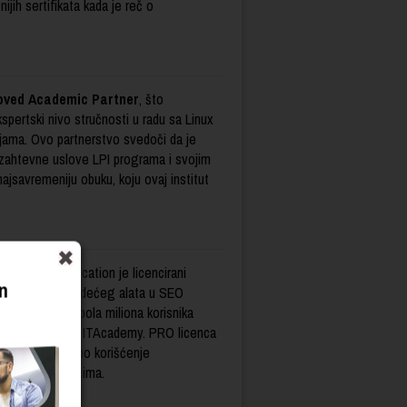
ijih sertifikata kada je reč o
oved Academic Partner
, što
spertski nivo stručnosti u radu sa Linux
jama. Ovo partnerstvo svedoči da je
zahtevne uslove LPI programa i svojim
ajsavremeniju obuku, koju ovaj institut
fessional Education je licencirani
n
te
softvera, vodećeg alata u SEO
te ima više od pola miliona korisnika
a su i polaznici ITAcademy. PRO licenca
ućava besplatno korišćenje
rnet pretraživačima.