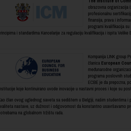
The Institute of Co
obrazovna organizacija iz
profesionalnu sertifikacij
finansija, prava i infor
programi kvalifikacija su
rincipima i standardima Kancelarije za regulaciju kvalifikacija i ispita Velike B
Kompanija LINK group Pr
članica
European Counc
međunarodne organizacije
programa poslovnih studi
ECBE je da prepozna, po
nstitucije koje kontinuirano uvode inovacije u nastavni proces i koje su po
Kao član ovog uglednog saveta sa sedištem u Belgiji, našim studentima i 
kvaliteta nastave, uz dužnost i odgovornost da konstantno usavršavamo p
potrebama na globalnom tržištu rada.