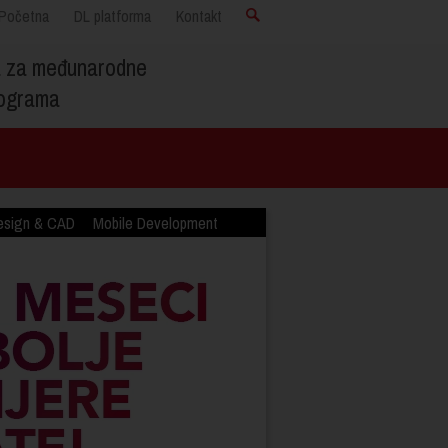
Početna
DL platforma
Kontakt
a za međunarodne
programa
esign & CAD
Mobile Development