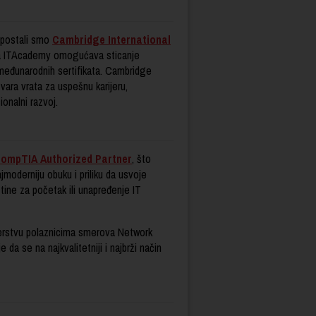
postali smo
Cambridge International
ma ITAcademy omogućava sticanje
 međunarodnih sertifikata. Cambridge
otvara vrata za uspešnu karijeru,
onalni razvoj.
ompTIA Authorized Partner
, što
jmoderniju obuku i priliku da usvoje
štine za početak ili unapređenje IT
erstvu polaznicima smerova Network
da se na najkvalitetniji i najbrži način