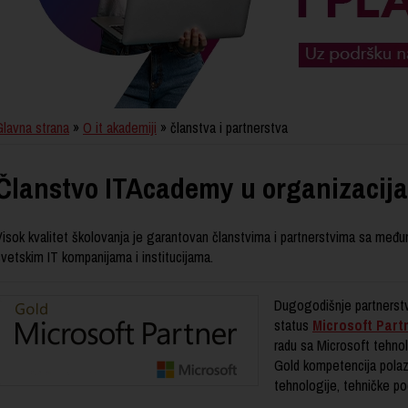
Glavna strana
»
O it akademiji
» članstva i partnerstva
Članstvo ITAcademy u organizacij
Visok kvalitet školovanja je garantovan članstvima i partnerstvima sa među
vetskim IT kompanijama i institucijama.
Dugogodišnje partnerst
status
Microsoft Part
radu sa Microsoft tehno
Gold kompetencija pola
tehnologije, tehničke po