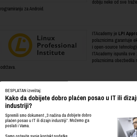
dobiju neke od sve tražen
rogramiranju za Android.
ITAcademy je
LPI Appr
polaznicima garantuje ek
i open-source tehnologi
ITAcademy ispunila sve 
polaznicima obezbedila n
podržava.
BESPLATAN izveštaj:
Kompanija LINK group Pro
Kako da dobijete dobro plaćen posao u IT ili dizaj
korisnik
SEO PowerSui
industriji?
industriji. SEO PowerSui
širom sveta, među kojim
Spremili smo dokument „3 načina da dobijete dobro
našim polaznicima omog
plaćen posao u IT ili dizajn industriji”. Možemo ga
ajnaprednijih funkcija koje doprinose boljem ranigranju web stranica na inte
poslati i Vama.
Samo ostavite svoje kontakt podatke.