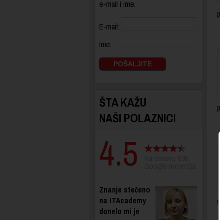
e-mail i ime.
p
E-mail:
Ime:
ŠTA KAŽU
NAŠI POLAZNICI
4.5
Na osnovu 939
Google recenzija.
Znanje stečeno
na ITAcademy
n
donelo mi je