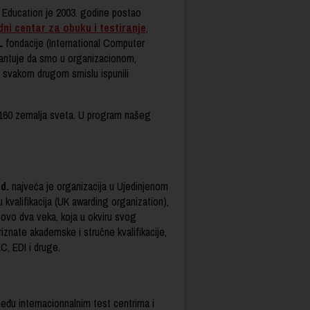
 Education je 2003. godine postao
i centar za obuku i testiranje
,
L
fondacije (International Computer
rantuje da smo u organizacionom,
 svakom drugom smislu ispunili
od 160 zemalja sveta. U program našeg
d.
najveća je organizacija u Ujedinjenom
ju kvalifikacija (UK awarding organization),
ovo dva veka, koja u okviru svog
riznate akademske i stručne kvalifikacije,
C, EDI i druge.
među internacionnalnim test centrima i