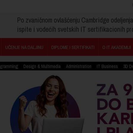
Po zvaničnom ovlašćenju Cambridge odeljenj
ispite i vodećih svetskih IT sertifikacionih 
UČENJE NA DALJINU
DIPLOME I SERTIFIKATI
O IT AKADEMIJI
ogramming
Design & Multimedia
Administration
IT Business
3D D