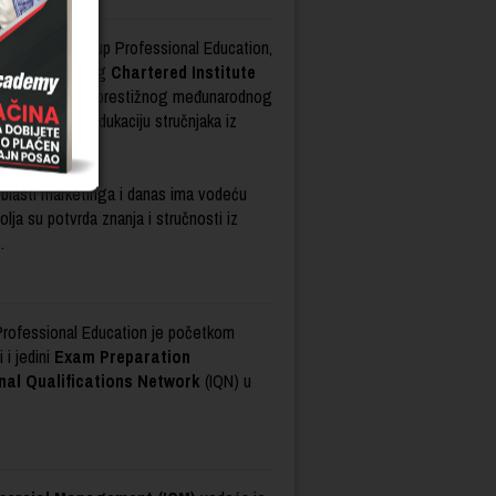
nija LINK group Professional Education,
Center
čuvenog
Chartered Institute
Velike Britanije, prestižnog međunarodnog
sertifikaciju i edukaciju stručnjaka iz
sa.
 oblasti marketinga i danas ima vodeću
bolja su potvrda znanja i stručnosti iz
t.
rofessional Education je početkom
i jedini
Exam Preparation
nal Qualifications Network
(IQN) u