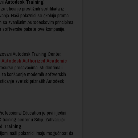
ni
Autodesk Training
a sticanje prestižnih sertifikata iz
ovanja. Naši polaznici se školuju prema
en sa zvaničnim Autodeskovim principima
je softverske pakete ove kompanije.
izovani Autodesk Training Center,
i Autodesk Authorized Academic
 resurse predavačima, studentima i
 za korišćenje modernih softverskih
i sticanje svetski priznatih Autodesk
fessional Education je prvi i jedini
training center u Srbiji. Zahvaljujći
d Training
ijom, naši polaznici imaju mogućnost da