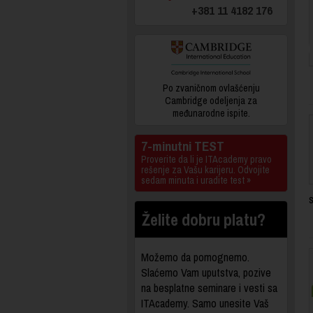
+381 11 4182 176
Po zvaničnom ovlašćenju
Cambridge odeljenja za
međunarodne ispite.
7-minutni TEST
Proverite da li je ITAcademy pravo
rešenje za Vašu karijeru. Odvojite
sedam minuta i uradite test »
s
Želite dobru platu?
Možemo da pomognemo.
Slaćemo Vam uputstva, pozive
na besplatne seminare i vesti sa
ITAcademy. Samo unesite Vaš