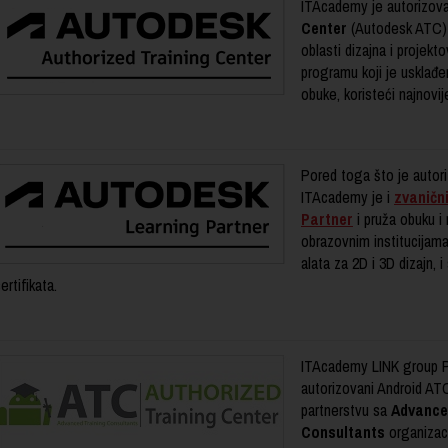
ITAcademy je autorizova
Center
(Autodesk ATC) z
oblasti dizajna i projekt
programu koji je usklađ
obuke, koristeći najnovi
Pored toga što je autor
ITAcademy je i
zvaničn
Partner
i pruža obuku i
obrazovnim institucijama
alata za 2D i 3D dizajn, 
ertifikata.
ITAcademy LINK group Pro
autorizovani Android ATC 
partnerstvu sa
Advance
Consultants
organizac