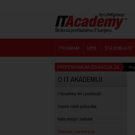
PROGRAM
UPIS
ŠTA DOBIJATE
PROFESIONALNA EDUKACIJA ZA:
Pr
O IT AKADEMIJI
ITAcademy tim i predavači
Uspesi naših polaznika
Naša misija i zadatak
Članstva i partnerstva