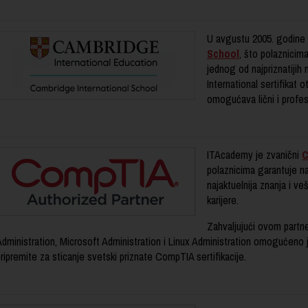
U avgustu 2005. godine 
School
, što polaznici
jednog od najpriznatijih
International sertifikat 
omogućava lični i profesi
ITAcademy je zvanični
C
polaznicima garantuje na
najaktuelnija znanja i ve
karijere.
Zahvaljujući ovom partn
dministration, Microsoft Administration i Linux Administration omogućeno je 
ripremite za sticanje svetski priznate CompTIA sertifikacije.