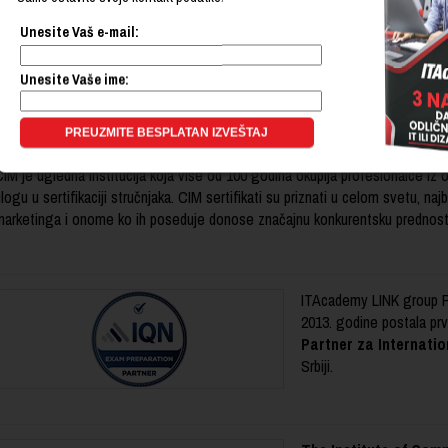
Unesite Vaš e-mail:
Osnivač ITAcademy, kompa
je
akreditovani Study 
Unesite Vaše ime:
of Marketing (CIM)
iz 
instituta za profesionalnu 
oblasti marketinga i bizni
IM je ugledna institucija koja više od 100 godina okuplja profesionalce iz
logu u sertifikaciji stručnjaka. CIM sertifikati su priznati u celom svetu, naj
marketinga i onome ko ih poseduje donose značajnu konkurentsku prednos
ITAcademy LINK group P
2013. godine postala prvi 
Partner za Internatio
Srbiji.