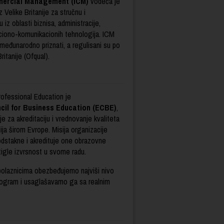
mmercial Management (ICM)
vodeća je
 Velike Britanije za stručnu i
u iz oblasti biznisa, administracije,
maciono-komunikacionih tehnologija. ICM
 međunarodno priznati, a regulisani su po
ritanije (Ofqual).
ofessional Education je
il for Business Education (ECBE)
,
 za akreditaciju i vrednovanje kvaliteta
ja širom Evrope. Misija organizacije
dstakne i akredituje one obrazovne
stigle izvrsnost u svome radu.
polaznicima obezbeđujemo najviši nivo
rogram i usaglašavamo ga sa realnim