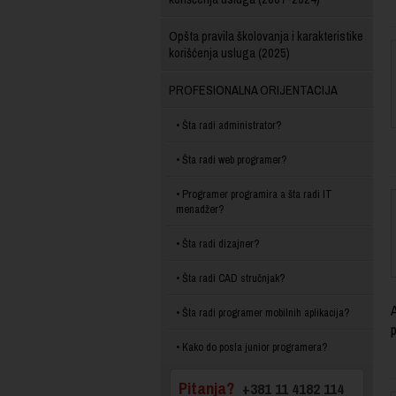
Opšta pravila školovanja i karakteristike
korišćenja usluga (2025)
PROFESIONALNA ORIJENTACIJA
Šta radi administrator?
Šta radi web programer?
Programer programira a šta radi IT
menadžer?
Šta radi dizajner?
Šta radi CAD stručnjak?
A
Šta radi programer mobilnih aplikacija?
p
Kako do posla junior programera?
Pitanja?
+381 11 4182 114