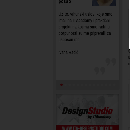
posao
Uz to, vrhunski uslovi koje smo
imali na ITAcademy i praktični
projekti na kojima smo radili u
potpunosti su me pripremili za
uspešan rad.
C
Ivana Radić
u