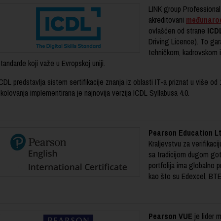
LINK group Professional
akreditovani
međunarodn
ovlašćen od strane
ICD
Driving Licence). To ga
tehničkom, kadrovskom i
tandarde koji važe u Evropskoj uniji.
CDL predstavlja sistem sertifikacije znanja iz oblasti IT-a priznat u više 
kolovanja implementirana je najnovija verzija ICDL Syllabusa 4.0.
Pearson Education Lt
Kraljevstvu za verifikaci
sa tradicijom dugom got
portfolija ima globalno p
kao što su Edexcel, BTE
Pearson VUE
je lider 