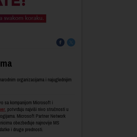
ama
narodnim organizacijama i najuglednijim
vo sa kompanijom Microsoft i
ner
, potvrđuju najviši nivo stručnosti u
logijama. Microsoft Partner Network
znicima obezbeđuje najnovije MS
datke i druge prednosti.