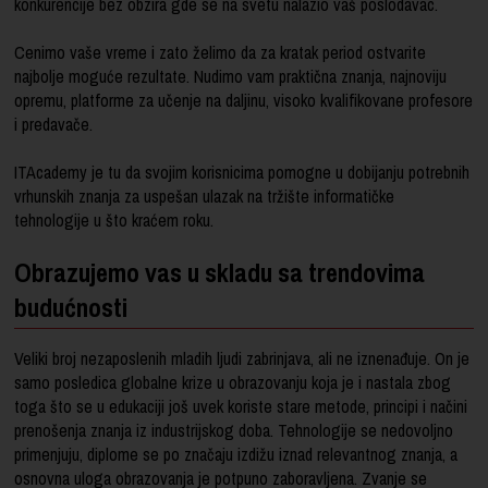
konkurencije bez obzira gde se na svetu nalazio vaš poslodavac.
Cenimo vaše vreme i zato želimo da za kratak period ostvarite
najbolje moguće rezultate. Nudimo vam praktična znanja, najnoviju
opremu, platforme za učenje na daljinu, visoko kvalifikovane profesore
i predavače.
ITAcademy je tu da svojim korisnicima pomogne u dobijanju potrebnih
vrhunskih znanja za uspešan ulazak na tržište informatičke
tehnologije u što kraćem roku.
Obrazujemo vas u skladu sa trendovima
budućnosti
Veliki broj nezaposlenih mladih ljudi zabrinjava, ali ne iznenađuje. On je
samo posledica globalne krize u obrazovanju koja je i nastala zbog
toga što se u edukaciji još uvek koriste stare metode, principi i načini
prenošenja znanja iz industrijskog doba. Tehnologije se nedovoljno
primenjuju, diplome se po značaju izdižu iznad relevantnog znanja, a
osnovna uloga obrazovanja je potpuno zaboravljena. Zvanje se