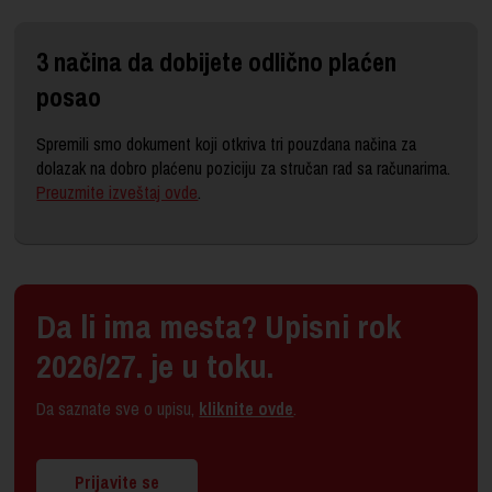
3 načina da dobijete odlično plaćen
posao
Spremili smo dokument koji otkriva tri pouzdana načina za
dolazak na dobro plaćenu poziciju za stručan rad sa računarima.
Preuzmite izveštaj ovde
.
Da li ima mesta? Upisni rok
2026/27. je u toku.
Da saznate sve o upisu,
kliknite ovde
.
Prijavite se