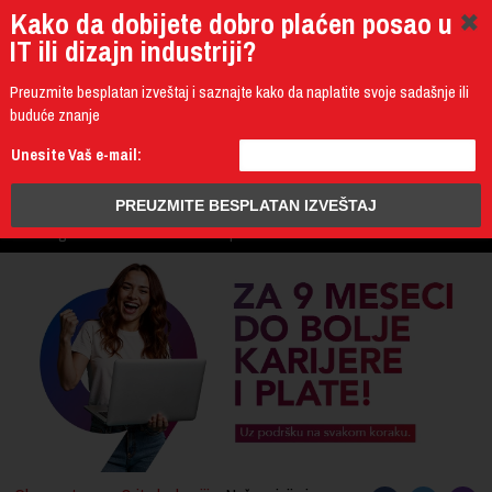
Kako da dobijete dobro plaćen posao u
IT ili dizajn industriji?
Preuzmite besplatan izveštaj i saznajte kako da naplatite svoje sadašnje ili
buduće znanje
011 4011 200
Unesite Vaš e-mail:
Programming
Design & Multimedia
Administration
IT Business
PROGRAM
3D Design & CAD
Mobile Development
UPIS
ŠTA DOBIJATE
UČENJE NA DALJINU
DIPLOME I SERTIFIKATI
O IT AKADEMIJI