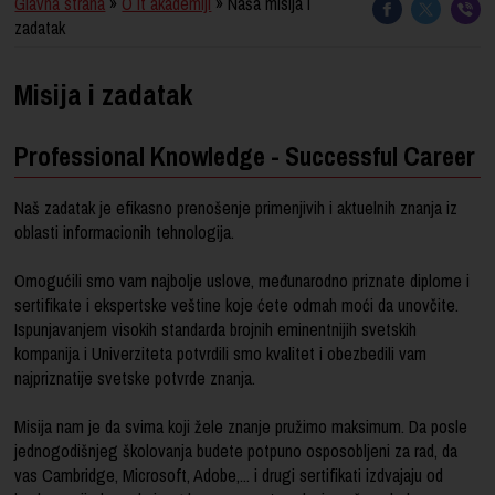
Glavna strana
»
O it akademiji
» Naša misija i
zadatak
Misija i zadatak
Professional Knowledge - Successful Career
Naš zadatak je efikasno prenošenje primenjivih i aktuelnih znanja iz
oblasti informacionih tehnologija.
Omogućili smo vam najbolje uslove, međunarodno priznate diplome i
sertifikate i ekspertske veštine koje ćete odmah moći da unovčite.
Ispunjavanjem visokih standarda brojnih eminentnijih svetskih
kompanija i Univerziteta potvrdili smo kvalitet i obezbedili vam
najpriznatije svetske potvrde znanja.
Misija nam je da svima koji žele znanje pružimo maksimum. Da posle
jednogodišnjeg školovanja budete potpuno osposobljeni za rad, da
vas Cambridge, Microsoft, Adobe,... i drugi sertifikati izdvajaju od