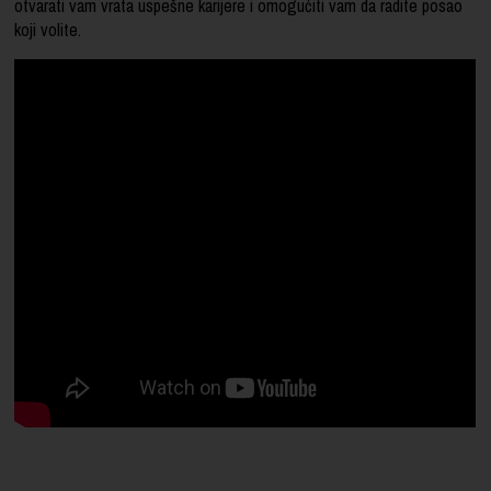
otvarati vam vrata uspešne karijere i omogućiti vam da radite posao
koji volite.