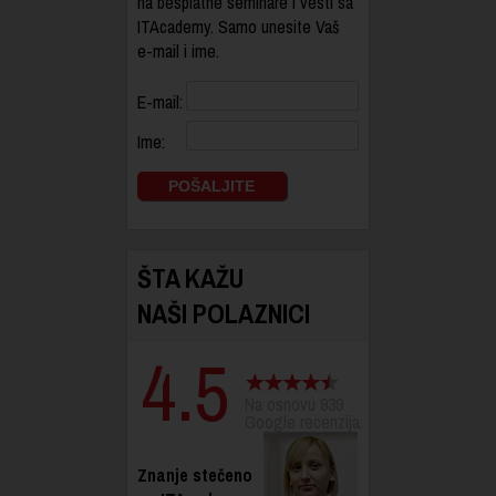
na besplatne seminare i vesti sa
ITAcademy. Samo unesite Vaš
e-mail i ime.
E-mail:
Ime:
ŠTA KAŽU
NAŠI POLAZNICI
4.5
Na osnovu 939
Google recenzija.
Znanje stečeno