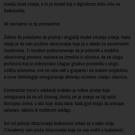
stavlja iznad znanja, a to je model koji u digitalnom dobu više ne
funkcioniše.
Mi nastojimo to da promenimo!
Želimo da pokažemo da postoji i drugačiji model sticanja znanja. Naša
misija je da vam pružimo obrazovanje koje je u skladu sa savremenim
trendovima. Ti trendovi podrazumevaju da je polaznik u središtu
obrazovnog procesa, nastava se izmešta iz učionica, da se uloga
profesora koji je jednostrano izlagao gradivo promenila u ulogu
vodiča učenicima, sve se više radi u grupama i na realnim projektima,
a nove tehnologije omogućavaju aktivniju razmenu znanja i iskustva.
Dominantan trend u edukaciji svakako je online učenje koje
omogućava da se uči čitavog života, jer je znanje na taj način
dostupno svima, u bilo koje doba dana, kada god mogu da pristupe
računaru, tabletu ili mobilnom uređaju.
Svi ovi principi obrazovanja budućnosti utkani su u našu viziju.
ITAcademy vam pruža obrazovanje koje će vas voditi u budućnost,