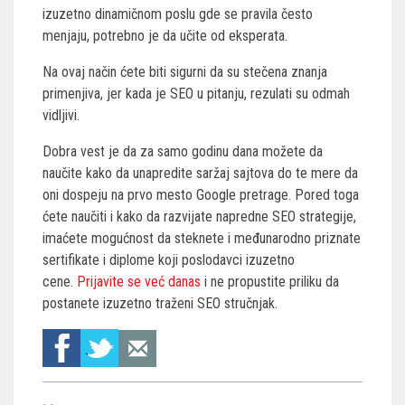
izuzetno dinamičnom poslu gde se pravila često
menjaju, potrebno je da učite od eksperata.
Na ovaj način ćete biti sigurni da su stečena znanja
primenjiva, jer kada je SEO u pitanju, rezulati su odmah
vidljivi.
Dobra vest je da za samo godinu dana možete da
naučite kako da unapredite saržaj sajtova do te mere da
oni dospeju na prvo mesto Google pretrage. Pored toga
ćete naučiti i kako da razvijate napredne SEO strategije,
imaćete mogućnost da steknete i međunarodno priznate
sertifikate i diplome koji poslodavci izuzetno
cene.
Prijavite se već danas
i ne propustite priliku da
postanete izuzetno traženi SEO stručnjak.