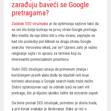
zarađuju baveći se Google
pretragama?
Zadatak SEO stručnjaka
je da optimizuju sajtove tako da
se oni što bolje kotiraju na prvoj strani Google pretraga.
Ako mislite da nije bitno biti u vrhu strane, zapitajte se
kad ste poslednji put kliknuli na drugu stranu Google
searcha. Verovatno nikad, zar ne? Upravo zato je važno
rangiranje sajta i to upravo za termine koji su
interesantni potencijalnom posetiocu.
Dobri SEO stručnjaci umeju da primenom znanja i
korišćenjem pravih alata dođu do ključnih reči koje
korisnici ukucavaju u Google search kada traže nešto.
Dobro optimizovan sajt će odmah izaći na sam vrh
pretrage, što je ključno ukoliko želite da ostvarite uspeh.
Da biste postali SEO stručnjak, potrebno je dosta truda,
a prvi korak svakako je školovanje. Kako je reč o