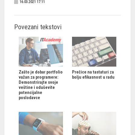
16.03.2021 17:11
Povezani tekstovi
Zašto je dobar portfolio
Prečice na tastaturi za
važan za programere:
bolju efikasnost u radu
Demonstrirajte svoje
veštine i oduševite
potencijalne
poslodavce