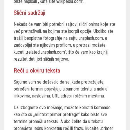
biste napisali „Kafa site:wikipedia.com”.
Slični sadržaji
Nekada će vam biti potrebni sajtovi slični onima koje ste
već pretraživali, na kojima ste iscrpli opcije. Ukoliko ste
tražili besplatne fotografije na sajtu unsplash.com, a
zadovoljni ste njihovim profilom, u pretrazi možete
kucati „related:unsplash.com”, što će vam kao krajnji
rezultat dati još sličnih sajtova.
Reči u okviru teksta
Sigurno vam se dešavalo da se, kada pretražujete,
određeni termini pojavljuju u samom tekstu, a neki u
linkovima, naslovima, URL adresi i sličnim mestima.
Da izbegnete ovo mešanje, možete koristiti komande
kao što su „allintext:primer pretrage” kako biste sve
termine pronašli u tekstu. A ako želite da u tekstu
pronađete jednu konkretnu reč ili frazu, kucajte „primer