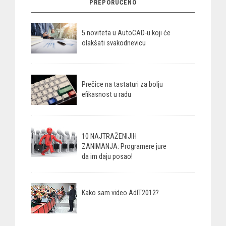
PREPORUČENO
5 noviteta u AutoCAD-u koji će
olakšati svakodnevicu
Prečice na tastaturi za bolju
efikasnost u radu
10 NAJTRAŽENIJIH
ZANIMANJA: Programere jure
da im daju posao!
Kako sam video AdIT2012?