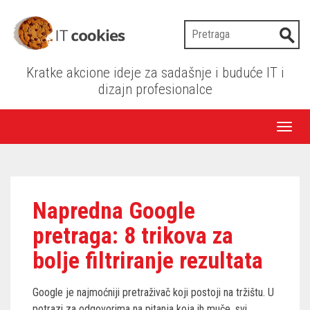
Kratke akcione ideje za sadašnje i buduće IT i
dizajn profesionalce
Toggl
naviga
Napredna Google
pretraga: 8 trikova za
bolje filtriranje rezultata
Google je najmoćniji pretraživač koji postoji na tržištu. U
potrazi za odgovorima na pitanja koja ih muče, svi