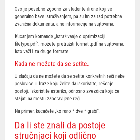
Ovo je posebno zgodno za studente ili one koji se
generalno bave istraživanjem, pa su im za rad potrebna
zvanična dokumenta, a ne informacije na sajtovima.
Kucanjem komande „istraživanje o optimizaciji
filetype:pdf”, možete pretražiti format .pdf na sajtovima.
Isto važi i za druge formate.
Kada ne možete da se setite…
U slučaju da ne možete da se setite konkretnih reči neke
poslovice ili fraze koju želite da iskoristite, rešenje
postoji. Iskoristite asteriks, odnosno zvezdicu koja će
stajati na mestu zaboravljene reči.
Na primer, kucaćete „ko rano * dve * grabi”.
Da li ste znali da postoje
stručnjaci koji odlično