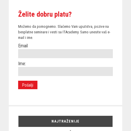
Želite dobru platu?
Možemo da pomognemo. Slaćemo Vam uputstva, pozive na
besplatne seminare i vesti sa ITAcademy. Samo unesite vaš e-
mail i ime.
Email
Ime:
NAJTRAŽENIJE