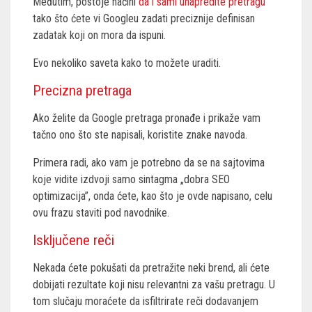
Međutim, postoje načini
da i sami unapredite pretragu
tako što ćete vi Googleu zadati preciznije definisan
zadatak koji on mora da ispuni.
Evo nekoliko saveta kako to možete uraditi.
Precizna pretraga
Ako želite da Google pretraga pronađe i prikaže vam
tačno ono što ste napisali, koristite znake navoda.
Primera radi, ako vam je potrebno da se na sajtovima
koje vidite izdvoji samo sintagma „dobra SEO
optimizacija”, onda ćete, kao što je ovde napisano, celu
ovu frazu staviti pod navodnike.
Isključene reči
Nekada ćete pokušati da pretražite neki brend, ali ćete
dobijati rezultate koji nisu relevantni za vašu pretragu. U
tom slučaju moraćete da isfiltrirate reči dodavanjem