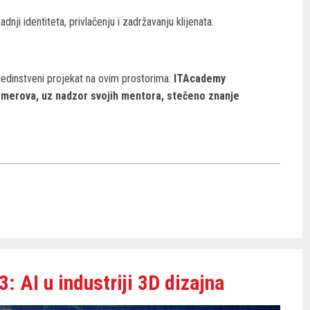
adnji identiteta, privlačenju i zadržavanju klijenata.
jedinstveni projekat na ovim prostorima:
ITAcademy
smerova, uz nadzor svojih mentora, stečeno znanje
: AI u industriji 3D dizajna