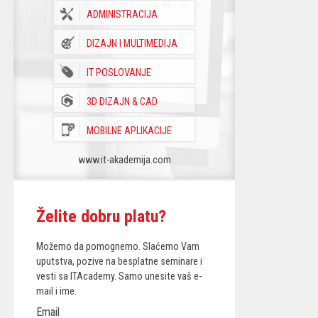
ADMINISTRACIJA
DIZAJN I MULTIMEDIJA
IT POSLOVANJE
3D DIZAJN & CAD
MOBILNE APLIKACIJE
www.it-akademija.com
Želite dobru platu?
Možemo da pomognemo. Slaćemo Vam
uputstva, pozive na besplatne seminare i
vesti sa ITAcademy. Samo unesite vaš e-
mail i ime.
Email