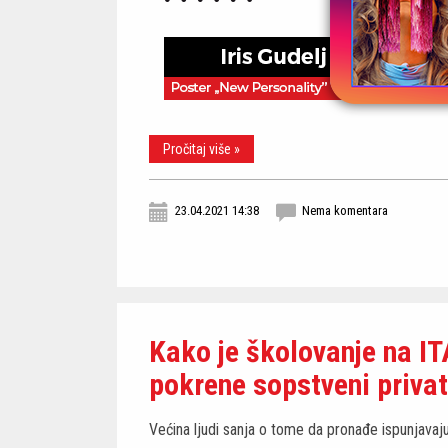
Pročitaj više »
23.04.2021 14:38
Nema komentara
Kako je školovanje na 
pokrene sopstveni privat
Većina ljudi sanja o tome da pronađe ispunjavaj