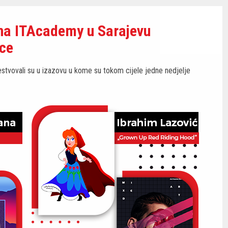
na ITAcademy u Sarajevu
vce
tvovali su u izazovu u kome su tokom cijele jedne nedjelje