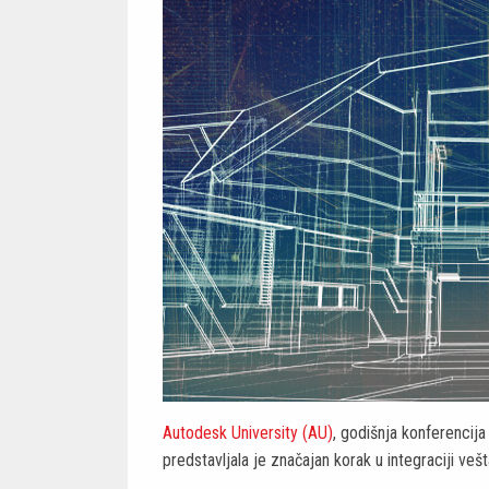
Autodesk University (AU)
, godišnja konferencij
predstavljala je značajan korak u integraciji vešt