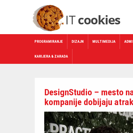
PROGRAMIRANJE
DIZAJN
MULTIMEDIJA
ADMI
KARIJERA & ZARADA
DesignStudio – mesto na 
kompanije dobijaju atrak