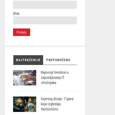
Ime:
NAJTRAŽENIJE
PREPORUČENO
Najnoviji trendovi u
zapošljavanju IT
stručnjaka
Gejming dizajn: 7 igara
koje izgledaju
fantastično