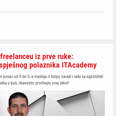
freelanceu iz prve ruke:
uspješnog polaznika ITAcademy
posao od 9 do 5, a maštaju o boljoj zaradi i radu sa egzotičnih
 kutka u kući, obavezno pročitajte ovaj tekst!