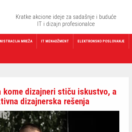
Kratke akcione ideje za sadašnje i buduće
IT i dizajn profesionalce
NISTRACIJA MREŽA
IT MENADŽMENT
ELEKTRONSKO POSLOVANJE
kome dizajneri stiču iskustvo, a
tivna dizajnerska rešenja