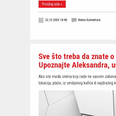
Pročitaj više »
22.12.2023 14:40
Nema komentara
Sve što treba da znate o 
Upoznajte Aleksandra, 
Ako ste među onima koji rade ne sasvim zabavan 
lokacija, plaže, iz omiljenog kafića ili najdražeg