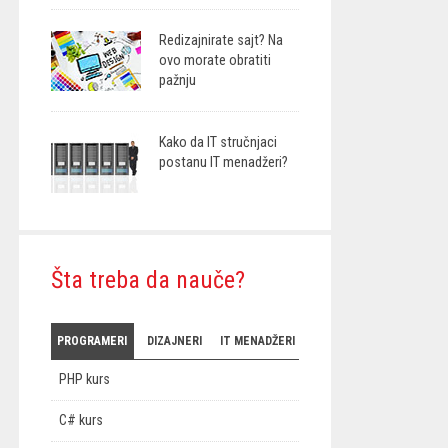
Redizajnirate sajt? Na
ovo morate obratiti
pažnju
Kako da IT stručnjaci
postanu IT menadžeri?
Šta treba da nauče?
PROGRAMERI
DIZAJNERI
IT MENADŽERI
PHP kurs
C# kurs