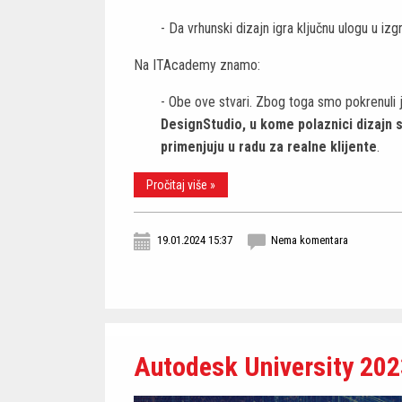
- Da vrhunski dizajn igra ključnu ulogu u izgr
Na ITAcademy znamo:
- Obe ove stvari. Zbog toga smo pokrenuli 
DesignStudio, u kome polaznici dizajn 
primenjuju u radu za realne klijente
.
Pročitaj više »
19.01.2024 15:37
Nema komentara
Autodesk University 2023