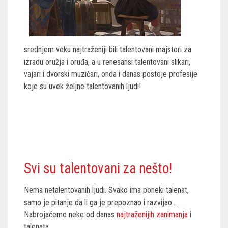
srednjem veku najtraženiji bili talentovani majstori za
izradu oružja i oruđa, a u renesansi talentovani slikari,
vajari i dvorski muzičari, onda i danas postoje profesije
koje su uvek željne talentovanih ljudi!
Svi su talentovani za nešto!
Nema netalentovanih ljudi. Svako ima poneki talenat,
samo je pitanje da li ga je prepoznao i razvijao…
Nabrojaćemo neke od danas
najtraženijih zanimanja
i
talenata.