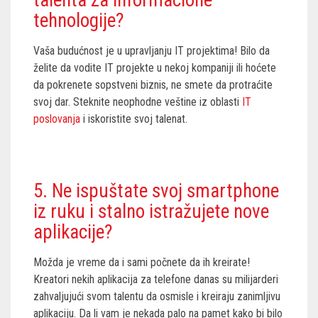
tehnologije?
Vaša budućnost je u upravljanju IT projektima! Bilo da
želite da vodite IT projekte u nekoj kompaniji ili hoćete
da pokrenete sopstveni biznis, ne smete da protraćite
svoj dar. Steknite neophodne veštine iz oblasti
IT
poslovanja
i iskoristite svoj talenat.
5. Ne ispuštate svoj smartphone
iz ruku i stalno istražujete nove
aplikacije?
Možda je vreme da i sami počnete da ih kreirate!
Kreatori nekih aplikacija za telefone danas su milijarderi
zahvaljujući svom talentu da osmisle i kreiraju zanimljivu
aplikaciju. Da li vam je nekada palo na pamet kako bi bilo