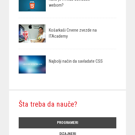
webom?
Košarkaši Crvene zvezde na
ITAcademy
Najbolji način da savladate CSS
Šta treba da nauče?
PROGRAMERI
DIZAJNERI