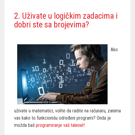
2. Uživate u logičkim zadacima i
dobri ste sa brojevima?
Ako
uživate u matematici, volite da radite na računaru, zanima
vas kako to funkcionišu određeni programi? Onda je
možda baš
programiranje vaš talenat!