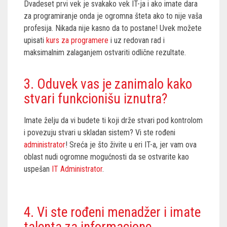
Dvadeset prvi vek je svakako vek IT-ja i ako imate dara
za programiranje onda je ogromna šteta ako to nije vaša
profesija. Nikada nije kasno da to postane! Uvek možete
upisati
kurs za programere
i uz redovan rad i
maksimalnim zalaganjem ostvariti odlične rezultate.
3. Oduvek vas je zanimalo kako
stvari funkcionišu iznutra?
Imate želju da vi budete ti koji drže stvari pod kontrolom
i povezuju stvari u skladan sistem? Vi ste rođeni
administrator
! Sreća je što živite u eri IT-a, jer vam ova
oblast nudi ogromne mogućnosti da se ostvarite kao
uspešan
IT Administrator
.
4. Vi ste rođeni menadžer i imate
talenta za informacione