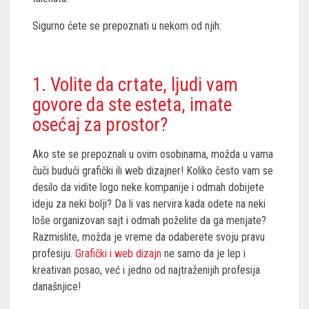
Sigurno ćete se prepoznati u nekom od njih:
1. Volite da crtate, ljudi vam
govore da ste esteta, imate
osećaj za prostor?
Ako ste se prepoznali u ovim osobinama, možda u vama
čuči budući grafički ili web dizajner! Koliko često vam se
desilo da vidite logo neke kompanije i odmah dobijete
ideju za neki bolji? Da li vas nervira kada odete na neki
loše organizovan sajt i odmah poželite da ga menjate?
Razmislite, možda je vreme da odaberete svoju pravu
profesiju.
Grafički i web dizajn
ne samo da je lep i
kreativan posao, već i jedno od najtraženijih profesija
današnjice!