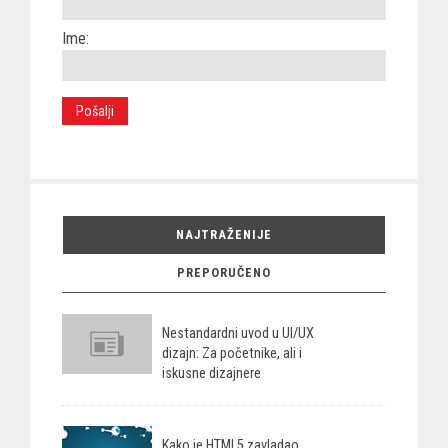
Ime:
NAJTRAŽENIJE
PREPORUČENO
Nestandardni uvod u UI/UX
dizajn: Za početnike, ali i
iskusne dizajnere
Kako je HTML5 zavladao