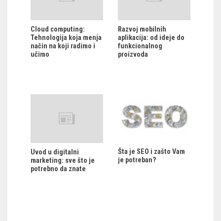
Cloud computing:
Razvoj mobilnih
Tehnologija koja menja
aplikacija: od ideje do
način na koji radimo i
funkcionalnog
učimo
proizvoda
Šta je SEO i zašto Vam
Uvod u digitalni
je potreban?
marketing: sve što je
potrebno da znate