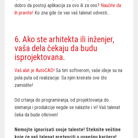
dobro da postoji aplikacija za ovo ili za ono?
Naučite da
ih pravite!
Ko zna gde će vas vaš talenat odvesti...
6. Ako ste arhitekta ili inženjer,
vaša dela čekaju da budu
isprojektovana.
Vaš alat je AutoCAD!
Sa tim softverom, vaše ideje su na
pola puta od realizacije. Sa njim kreirate sve što
zamislite!
Od crtanja do programiranja, od projektovanja do
snimanja i produkcije negde se nalazite i vi! Vaš talenat
čeka da bude otkriven!
Nemojte ignorisati svoje talente! Steknite veštine
koje će vaš talenat pretvoriti u uspešnu karijeru!