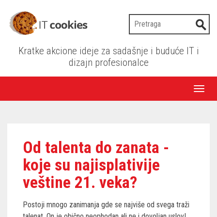
Kratke akcione ideje za sadašnje i buduće IT i
dizajn profesionalce
Toggl
naviga
Od talenta do zanata -
koje su najisplativije
veštine 21. veka?
Postoji mnogo zanimanja gde se najviše od svega traži
talenat. On je obično neophodan ali ne i dovoljan uslov!