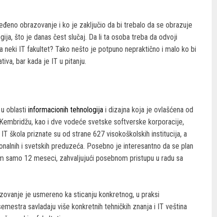
eno obrazovanje i ko je zaključio da bi trebalo da se obrazuje
gija, što je danas čest slučaj. Da li ta osoba treba da odvoji
la neki IT fakultet? Tako nešto je potpuno nepraktično i malo ko bi
iva, bar kada je IT u pitanju.
u oblasti
informacionih tehnologija
i dizajna koja je ovlašćena od
 Kembridžu, kao i dve vodeće svetske softverske korporacije,
IT škola priznate su od strane 627 visokoškolskih institucija, a
ionalnih i svetskih preduzeća. Posebno je interesantno da se plan
 samo 12 meseci, zahvaljujući posebnom pristupu u radu sa
azovanje je usmereno ka sticanju konkretnog, u praksi
emestra savladaju više konkretnih tehničkih znanja i IT veština