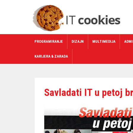
PROGRAMIRANJE
DIZAJN
MULTIMEDIJA
ADMI
KARIJERA & ZARADA
Savladati IT u petoj br