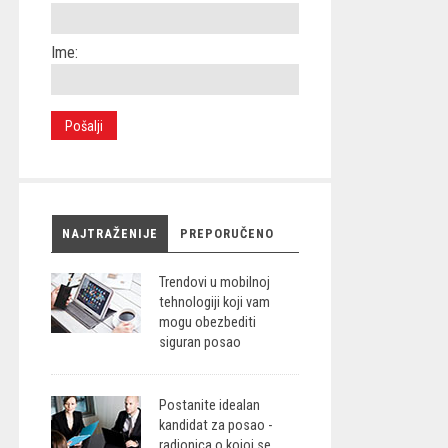
Ime:
NAJTRAŽENIJE
PREPORUČENO
Trendovi u mobilnoj
tehnologiji koji vam
mogu obezbediti
siguran posao
Postanite idealan
kandidat za posao -
radionica o kojoj se