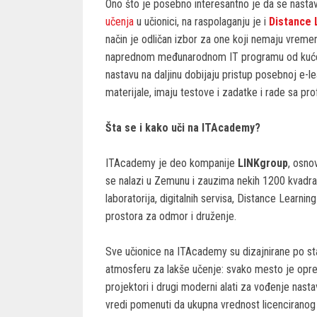
Ono što je posebno interesantno je da se nasta
učenja
u učionici, na raspolaganju je i
Distance L
način je odličan izbor za one koji nemaju vremen
naprednom međunarodnom IT programu od kuće il
nastavu na daljinu dobijaju pristup posebnoj e-l
materijale, imaju testove i zadatke i rade sa prof
Šta se i kako uči na ITAcademy?
ITAcademy je deo kompanije
LINKgroup
, osno
se nalazi u Zemunu i zauzima nekih 1200 kvadratn
laboratorija, digitalnih servisa, Distance Learnin
prostora za odmor i druženje.
Sve učionice na ITAcademy su dizajnirane po s
atmosferu za lakše učenje: svako mesto je opr
projektori i drugi moderni alati za vođenje nast
vredi pomenuti da ukupna vrednost licenciranog