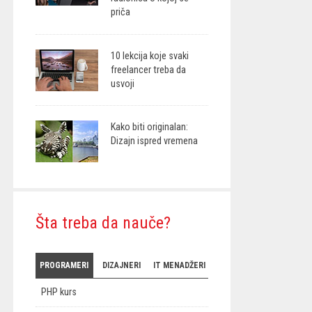
priča
10 lekcija koje svaki
freelancer treba da
usvoji
Kako biti originalan:
Dizajn ispred vremena
Šta treba da nauče?
PROGRAMERI
DIZAJNERI
IT MENADŽERI
PHP kurs