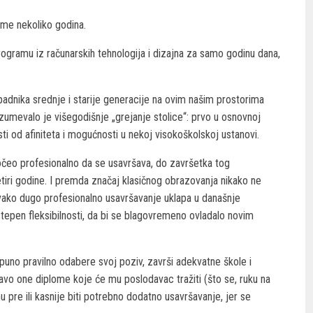
me nekoliko godina.
ramu iz računarskih tehnologija i dizajna za samo godinu dana,
padnika srednje i starije generacije na ovim našim prostorima
azumevalo je višegodišnje „grejanje stolice“: prvo u osnovnoj
osti od afiniteta i mogućnosti u nekoj visokoškolskoj ustanovi.
čeo profesionalno da se usavršava, do završetka tog
etiri godine. I premda značaj klasičnog obrazovanja nikako ne
ovako dugo profesionalno usavršavanje uklapa u današnje
tepen fleksibilnosti, da bi se blagovremeno ovladalo novim
puno pravilno odabere svoj poziv, završi adekvatne škole i
vo one diplome koje će mu poslodavac tražiti (što se, ruku na
u pre ili kasnije biti potrebno dodatno usavršavanje, jer se