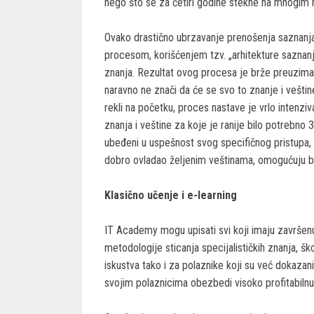
nego što se za četiri godine stekne na mnogim 
Ovako drastično ubrzavanje prenošenja saznanj
procesom, korišćenjem tzv. „arhitekture saznanj
znanja. Rezultat ovog procesa je brže preuzima
naravno ne znači da će se svo to znanje i veštin
rekli na početku, proces nastave je vrlo intenzi
znanja i veštine za koje je ranije bilo potrebno 
ubeđeni u uspešnost svog specifičnog pristupa, 
dobro ovladao željenim veštinama, omogućuju b
Klasično učenje i e-learning
IT Academy mogu upisati svi koji imaju završenu
metodologije sticanja specijalističkih znanja, 
iskustva tako i za polaznike koji su već dokazan
svojim polaznicima obezbedi visoko profitabilnu 