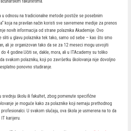
računarskim fakultetima.
a u odnosu na tradicionalne metode postiže se posebnim
a“ koja na pravilan način koristi sve savremene medije za prenos
nje novih informacija od strane polaznika Akademije. Ovo
e sliti u glavu polaznika tek tako, samo od sebe – kao što smo
van, ali je organizovan tako da se za 12 meseci mogu usvojiti
3 do 4 godine.Učiti se, dakle, mora, ali u ITAcademy su toliko
da svakom polazniku, koji po završetku školovanja nije dovoljno
esplatno ponovno studiranje.
 srednju školu ili fakultet, zbog pomenute specifične
školovanje je moguće kako za polaznike koji nemaju prethodnog
i profesionalci. U svakom slučaju, ova škola je usmerena na to da
IT karijeru.