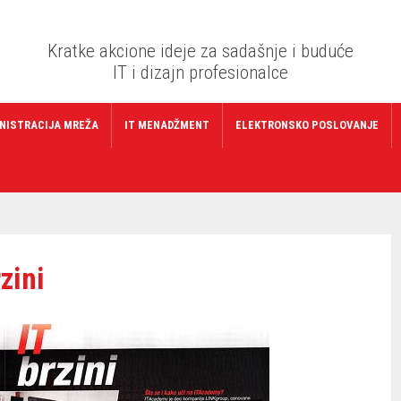
Kratke akcione ideje za sadašnje i buduće
IT i dizajn profesionalce
NISTRACIJA MREŽA
IT MENADŽMENT
ELEKTRONSKO POSLOVANJE
zini