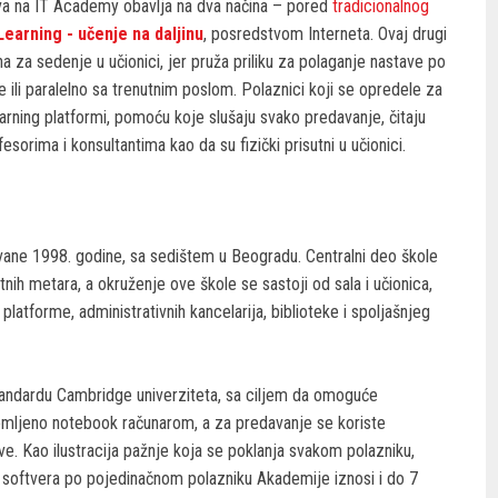
va na IT Academy obavlja na dva načina – pored
tradicionalnog
earning - učenje na daljinu
, posredstvom Interneta. Ovaj drugi
a za sedenje u učionici, jer pruža priliku za polaganje nastave po
i paralelno sa trenutnim poslom. Polaznici koji se opredele za
earning platformi, pomoću koje slušaju svako predavanje, čitaju
esorima i konsultantima kao da su fizički prisutni u učionici.
vane 1998. godine, sa sedištem u Beogradu. Centralni deo škole
ih metara, a okruženje ove škole se sastoji od sala i učionica,
g platforme, administrativnih kancelarija, biblioteke i spoljašnjeg
tandardu Cambridge univerziteta, sa ciljem da omoguće
emljeno notebook računarom, a za predavanje se koriste
ave. Kao ilustracija pažnje koja se poklanja svakom polazniku,
 softvera po pojedinačnom polazniku Akademije iznosi i do 7