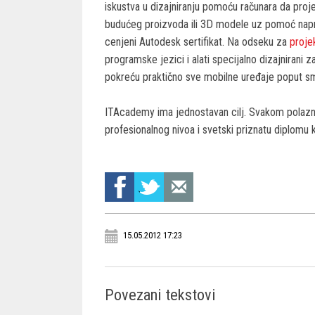
iskustva u dizajniranju pomoću računara da projek
budućeg proizvoda ili 3D modele uz pomoć nap
cenjeni Autodesk sertifikat. Na odseku za
proje
programske jezici i alati specijalno dizajnirani
pokreću praktično sve mobilne uređaje poput sma
ITAcademy ima jednostavan cilj. Svakom polazniku
profesionalnog nivoa i svetski priznatu diplomu k
15.05.2012 17:23
Povezani tekstovi