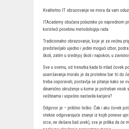
Kvalitetno IT obrazovanje ne mora da vam oduz
ITAcademy obučava polaznike po naprednom prog
koristeći posebnu metodologiju rada.
Tradicionalno obrazovanje, koje je za većinu pri
predstavljalo ujedno i jedini mogući izbor, podr
školi, zatim u srednjoj školi i napokon, u zavisn
Sve u svemu, od trenutka kada bi mlad čovek po
usavršavanja moralo je da protekne bar tri do č
treba osporavati, postavlja se pitanje kako se 
dinamično okruženje u kome je potreban visok s
veštinama i uspešno nastavila karijera?
Odgovor je – prilično teško. Čak i ako čovek pot
stekne odgovarajuće znanje iz kojih ponese upra
srce, ne dešava baš uvek), sva je prilika da će m