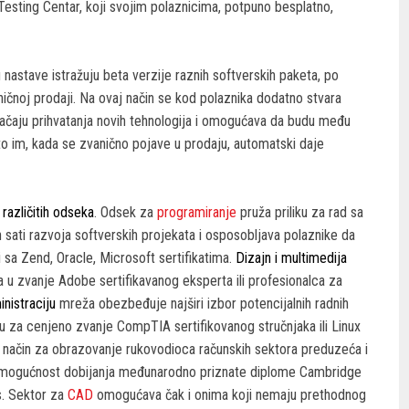
Testing Centar, koji svojim polaznicima, potpuno besplatno,
nastave istražuju beta verzije raznih softverskih paketa, po
ičnoj prodaji. Na ovaj način se kod polaznika dodatno stvara
ačaju prihvatanja novih tehnologija i omogućava da budu među
to im, kada se zvanično pojave u prodaju, automatski daje
različitih odseka
. Odsek za
programiranje
pruža priliku za rad sa
 sati razvoja softverskih projekata i osposobljava polaznike da
 sa Zend, Oracle, Microsoft sertifikatima.
Dizajn i multimedija
ta u zvanje Adobe sertifikavanog eksperta ili profesionalca za
nistraciju
mreža obezbeđuje najširi izbor potencijalnih radnih
u za cenjeno zvanje CompTIA sertifikovanog stručnjaka ili Linux
i način za obrazovanje rukovodioca računskih sektora preduzeća i
uz mogućnost dobijanja međunarodno priznate diplome Cambridge
s. Sektor za
CAD
omogućava čak i onima koji nemaju prethodnog