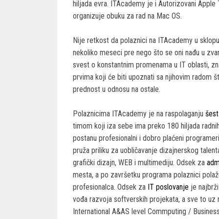
hiljada evra. ITAcademy je i Autorizovani Apple 
organizuje obuku za rad na Mac OS.
Nije retkost da polaznici na ITAcademy u sklopu 
nekoliko meseci pre nego što se oni nađu u zvan
svest o konstantnim promenama u IT oblasti, zn
prvima koji će biti upoznati sa njihovim radom š
prednost u odnosu na ostale.
Polaznicima ITAcademy je na raspolaganju
šest 
timom koji iza sebe ima preko 180 hiljada radnih
postanu profesionalni i dobro plaćeni programeri
pruža priliku za uobličavanje dizajnerskog talen
grafički dizajn, WEB i multimediju. Odsek za
admi
mesta, a po završetku programa polaznici polaž
profesionalca. Odsek za
IT poslovanje
je najbrž
vođa razvoja softverskih projekata, a sve to 
International A&AS level Commputing / Busines