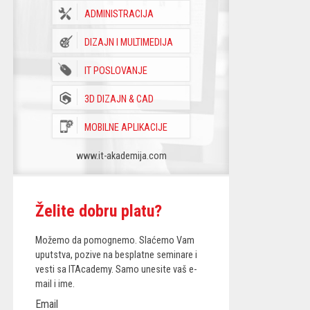
ADMINISTRACIJA
DIZAJN I MULTIMEDIJA
IT POSLOVANJE
3D DIZAJN & CAD
MOBILNE APLIKACIJE
www.it-akademija.com
Želite dobru platu?
Možemo da pomognemo. Slaćemo Vam
uputstva, pozive na besplatne seminare i
vesti sa ITAcademy. Samo unesite vaš e-
mail i ime.
Email