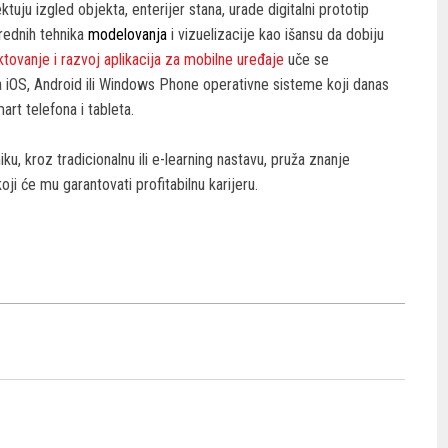
tuju izgled objekta, enterijer stana, urade digitalni prototip
rednih tehnika
modelovanja
i vizuelizacije kao išansu da dobiju
ktovanje i razvoj aplikacija za mobilne uređaje
uče se
 za iOS, Android ili Windows Phone operativne sisteme koji danas
rt telefona i tableta.
, kroz tradicionalnu ili e-learning nastavu, pruža znanje
oji će mu garantovati profitabilnu karijeru.