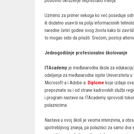
poslovno okruženje neprestano menja.
Uzmimo za primer nekoga ko već poseduje određ
ili dodatno usavrši na polju informacionih tehnolo
naredne četiri godine svog života kako bi završi
to mogao sebi da priušti. Srećom, postoji alternat
Jednogodišnje profesionalno školovanje
ITAcademy
je međunarodna škola za edukaciju 
odeljenja za međunarodne ispite Univerziteta u
Microsoft-a i Adobe-a.
Diplome
koje izdaje ova 
prepoznate su i od strane kadrovskih službi reg
i program nastave na ITAcademy sprovodi tokom
polaznicima.
Nastava u ovoj školi je veoma intenzivna, a obr
upotrebljivog znanja, pa polaznici za samo dva s