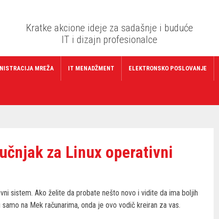
Kratke akcione ideje za sadašnje i buduće
IT i dizajn profesionalce
NISTRACIJA MREŽA
IT MENADŽMENT
ELEKTRONSKO POSLOVANJE
učnjak za Linux operativni
vni sistem. Ako želite da probate nešto novo i vidite da ima boljih
i samo na Mek računarima, onda je ovo vodič kreiran za vas.