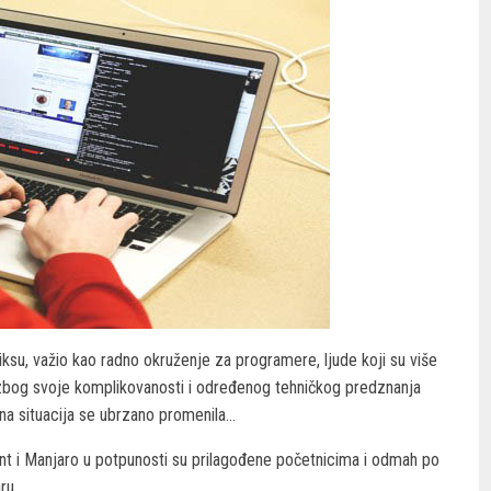
niksu, važio kao radno okruženje za programere, ljude koji su više
o zbog svoje komplikovanosti i određenog tehničkog predznanja
ina situacija se ubrzano promenila…
Mint i Manjaro u potpunosti su prilagođene početnicima i odmah po
ru.