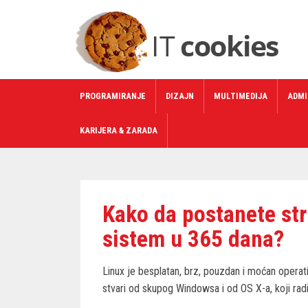
PROGRAMIRANJE
DIZAJN
MULTIMEDIJA
ADMI
KARIJERA & ZARADA
Kako da postanete str
sistem u 365 dana?
Linux je besplatan, brz, pouzdan i moćan operati
stvari od skupog Windowsa i od OS X-a, koji rad