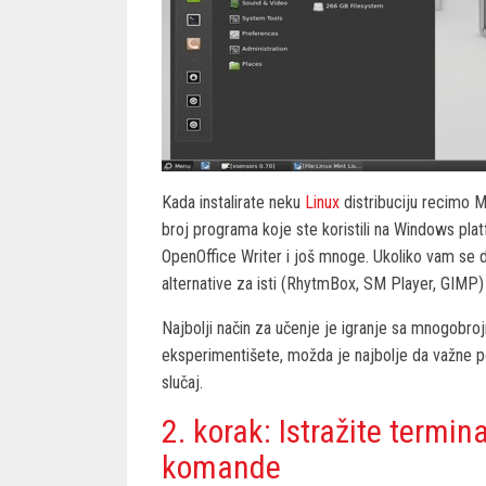
Kada instalirate neku
Linux
distribuciju recimo Mi
broj programa koje ste koristili na Windows pla
OpenOffice Writer i još mnoge. Ukoliko vam se d
alternative za isti (RhytmBox, SM Player, GIMP)
Najbolji način za učenje je igranje sa mnogobro
eksperimentišete, možda je najbolje da važne 
slučaj.
2. korak: Istražite termi
komande