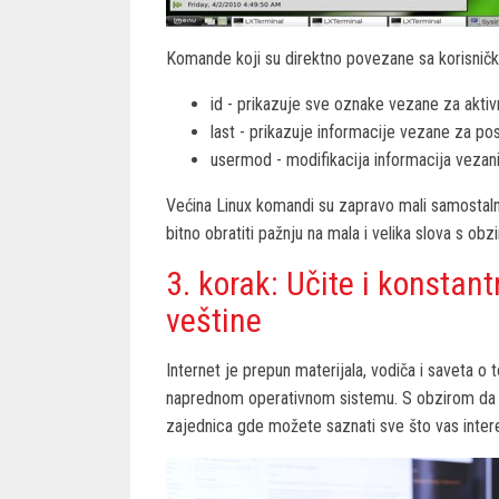
Komande koji su direktno povezane sa korisničk
id - prikazuje sve oznake vezane za aktiv
last - prikazuje informacije vezane za po
usermod - modifikacija informacija vezan
Većina Linux komandi su zapravo mali samostaln
bitno obratiti pažnju na mala i velika slova s obz
3. korak: Učite i konstan
veštine
Internet je prepun materijala, vodiča i saveta o 
naprednom operativnom sistemu. S obzirom da p
zajednica gde možete saznati sve što vas inter