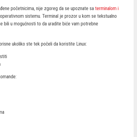
agođene početnicima, nije zgoreg da se upoznate sa
terminalom i
operativnom sistemu. Terminal je prozor u kom se tekstualno
 bili u mogućnosti to da uradite biće vam potrebne
ne ukoliko ste tek počeli da koristite Linux:
titi
a
komande:
uma