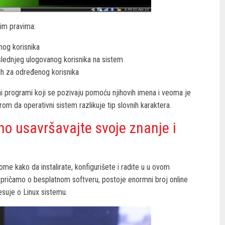
im pravima:
nog korisnika
slednjeg ulogovanog korisnika na sistem
ih za određenog korisnika
i programi koji se pozivaju pomoću njihovih imena i veoma je
irom da operativni sistem razlikuje tip slovnih karaktera.
tno usavršavajte svoje znanje i
tome kako da instalirate, konfigurišete i radite u u ovom
ričamo o besplatnom softveru, postoje enormni broj online
esuje o Linux sistemu.