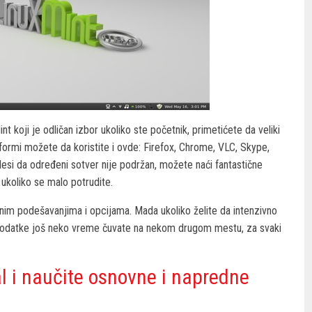
nt koji je odličan izbor ukoliko ste početnik, primetićete da veliki
tformi možete da koristite i ovde: Firefox, Chrome, VLC, Skype,
esi da određeni sotver nije podržan, možete naći fantastične
 ukoliko se malo potrudite.
jnim podešavanjima i opcijama. Mada ukoliko želite da intenzivno
podatke još neko vreme čuvate na nekom drugom mestu, za svaki
nal i naučite osnovne i napredne