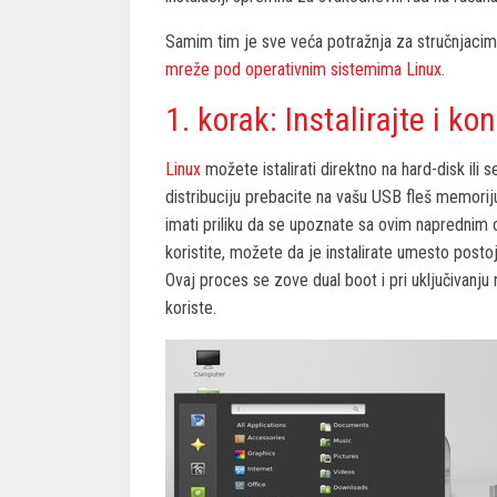
Samim tim je sve veća potražnja za stručnjaci
mreže pod operativnim sistemima Linux.
1. korak: Instalirajte i k
Linux
možete istalirati direktno na hard-disk ili
distribuciju prebacite na vašu USB fleš memoriju
imati priliku da se upoznate sa ovim naprednim
koristite, možete da je instalirate umesto posto
Ovaj proces se zove dual boot i pri uključivanju r
koriste.