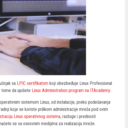
ručnjak sa
LPIC sertifikatom
koji obezbeđuje Linux Professional
 o tome da upišete
Linux Administration program na ITAcademy
.
perativnim sistemom Linux, od instalacije, preko podešavanja
adnji koje se koriste prilikom administracije mreža pod ovim
traciju Linux operativnog sistema
, razloge i prednosti
znaćete se sa osnovnim medijima za realizaciju mreže.