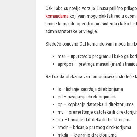
Čak i ako su novije verzije Linuxa prilično pril
komandama
koji vam mogu olakšati rad u ovom 
unose komande operativnom sistemu i kako biste
administratorske privilegije.
Sledeće osnovne CLI komande vam mogu biti koris
man – uputstvo o programu i kako ga koris
apropos – pretraga manual (man) stranic
Rad sa datotekama vam omogućavaju sledeće 
ls – listanje sadržaja direktorijuma
cd – navigacija direktorijumima
cp – kopiranje datoteka ili direktorijuma
mv – premeštanje datoteka ili direktorij
rm – brisanje datoteka ili direktorijuma
rmdir – brisanje praznog direktorijuma
mkdir – kreiranje direktorijuma