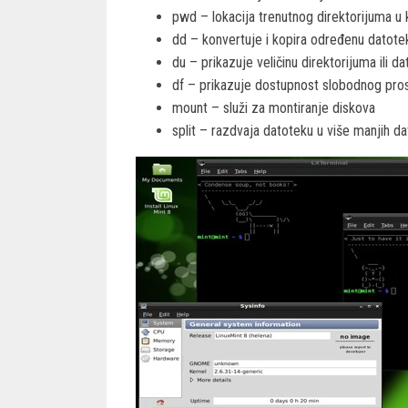
pwd – lokacija trenutnog direktorijuma u 
dd – konvertuje i kopira određenu datote
du – prikazuje veličinu direktorijuma ili d
df – prikazuje dostupnost slobodnog pros
mount – služi za montiranje diskova
split – razdvaja datoteku u više manjih d