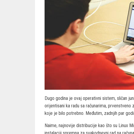
Dugo godina je ovaj operativni sistem, sličan ju
orijentisani ka radu sa računarima, prvenstven
koje je bilo potrebno. Međutim, zadnjih par god
Naime, najnovije distribucije kao što su Linux 
instalaciji spremna za svakodnevni rad na računa