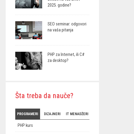
2025. godine?
SEO seminar: odgovori
na vaša pitanja
PHP za Internet, ili C#
za desktop?
Šta treba da nauče?
PROGRAMERI
DIZAJNERI
IT MENADŽERI
PHP kurs