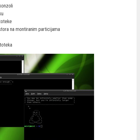
konzoli
ku
atoteke
tora na montiranim particijama
atoteka