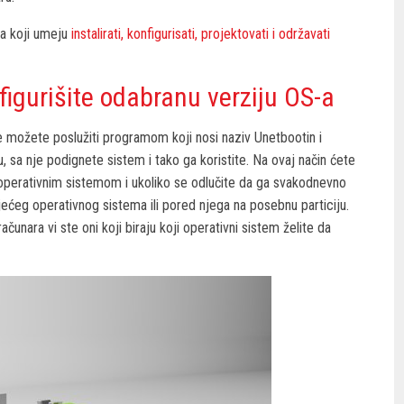
ma koji umeju
instalirati, konfigurisati, projektovati i održavati
onfigurišite odabranu verziju OS-a
 se možete poslužiti programom koji nosi naziv Unetbootin i
, sa nje podignete sistem i tako ga koristite. Na ovaj način ćete
 operativnim sistemom i ukoliko se odlučite da ga svakodnevno
jećeg operativnog sistema ili pored njega na posebnu particiju.
ačunara vi ste oni koji biraju koji operativni sistem želite da