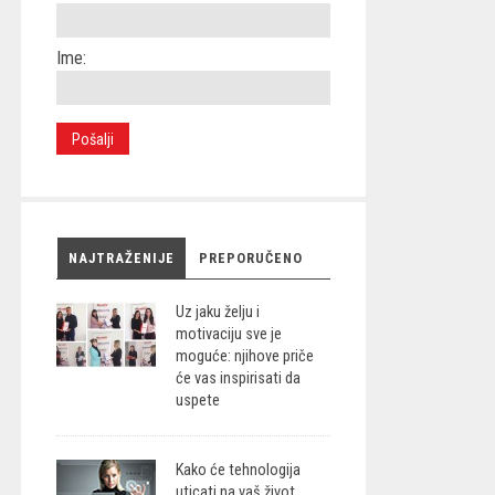
Ime:
NAJTRAŽENIJE
PREPORUČENO
Uz jaku želju i
motivaciju sve je
moguće: njihove priče
će vas inspirisati da
uspete
Kako će tehnologija
uticati na vaš život