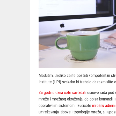
Međutim, ukoliko želite postati kompetentan st
Institute (LPI) svakako bi trebalo da razmislite
Za godinu dana ćete savladati
osnove rada pod o
mreže i mrežnog okruženja, do opisa komandi i r
operativnim sistemom. Izučićete
mrežnu adminis
umrežavanja, tipove i topologije mreža, a i upo