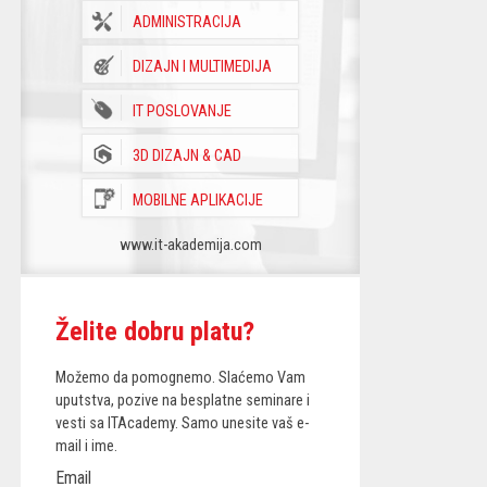
ADMINISTRACIJA
DIZAJN I MULTIMEDIJA
IT POSLOVANJE
3D DIZAJN & CAD
MOBILNE APLIKACIJE
www.it-akademija.com
Želite dobru platu?
Možemo da pomognemo. Slaćemo Vam
uputstva, pozive na besplatne seminare i
vesti sa ITAcademy. Samo unesite vaš e-
mail i ime.
Email