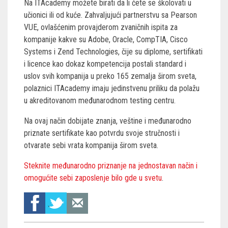
Na ITAcademy možete birati da li ćete se školovati u
učionici ili od kuće. Zahvaljujući partnerstvu sa Pearson
VUE, ovlašćenim provajderom zvaničnih ispita za
kompanije kakve su Adobe, Oracle, CompTIA, Cisco
Systems i Zend Technologies, čije su diplome, sertifikati
i licence kao dokaz kompetencija postali standard i
uslov svih kompanija u preko 165 zemalja širom sveta,
polaznici ITAcademy imaju jedinstvenu priliku da polažu
u akreditovanom međunarodnom testing centru.
Na ovaj način dobijate znanja, veštine i međunarodno
priznate sertifikate kao potvrdu svoje stručnosti i
otvarate sebi vrata kompanija širom sveta.
Steknite međunarodno priznanje na jednostavan način i
omogućite sebi zaposlenje bilo gde u svetu
.