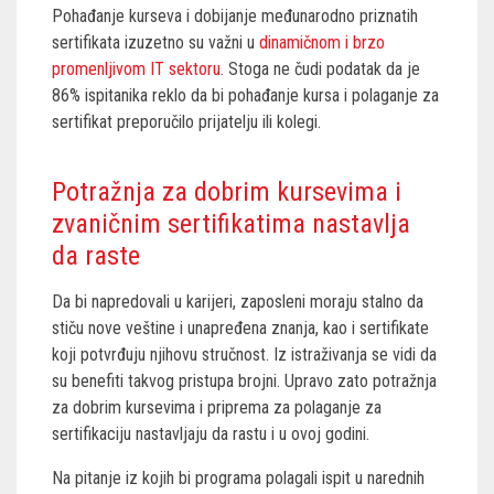
Pohađanje kurseva i dobijanje međunarodno priznatih
sertifikata izuzetno su važni u
dinamičnom i brzo
promenljivom IT sektoru
. Stoga ne čudi podatak da je
86% ispitanika reklo da bi pohađanje kursa i polaganje za
sertifikat preporučilo prijatelju ili kolegi.
Potražnja za dobrim kursevima i
zvaničnim sertifikatima nastavlja
da raste
Da bi napredovali u karijeri, zaposleni moraju stalno da
stiču nove veštine i unapređena znanja, kao i sertifikate
koji potvrđuju njihovu stručnost. Iz istraživanja se vidi da
su benefiti takvog pristupa brojni. Upravo zato potražnja
za dobrim kursevima i priprema za polaganje za
sertifikaciju nastavljaju da rastu i u ovoj godini.
Na pitanje iz kojih bi programa polagali ispit u narednih