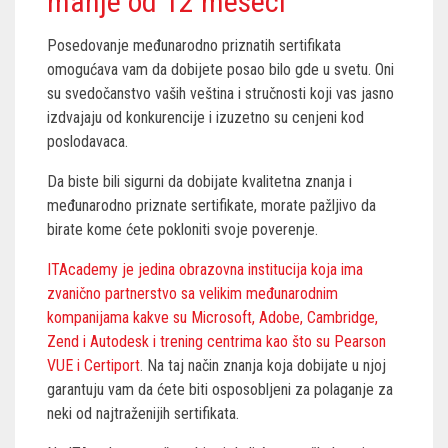
manje od 12 meseci
Posedovanje međunarodno priznatih sertifikata
omogućava vam da dobijete posao bilo gde u svetu. Oni
su svedočanstvo vaših veština i stručnosti koji vas jasno
izdvajaju od konkurencije i izuzetno su cenjeni kod
poslodavaca.
Da biste bili sigurni da dobijate kvalitetna znanja i
međunarodno priznate sertifikate, morate pažljivo da
birate kome ćete pokloniti svoje poverenje.
ITAcademy je jedina obrazovna institucija koja ima
zvanično partnerstvo sa velikim međunarodnim
kompanijama kakve su Microsoft, Adobe, Cambridge,
Zend i Autodesk i trening centrima kao što su Pearson
VUE i Certiport
. Na taj način znanja koja dobijate u njoj
garantuju vam da ćete biti osposobljeni za polaganje za
neki od najtraženijih sertifikata.