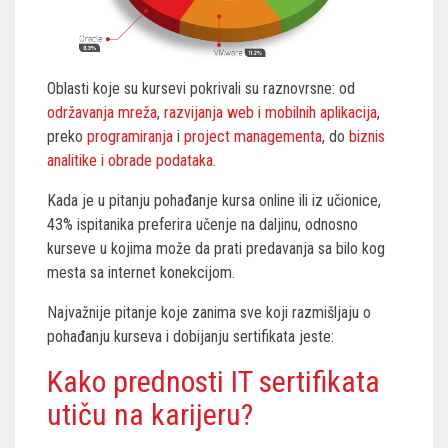
Oblasti koje su kursevi pokrivali su raznovrsne: od
održavanja mreža
,
razvijanja web i mobilnih aplikacija
,
preko
programiranja
i
project managementa
, do
biznis
analitike i obrade podataka
.
Kada je u pitanju pohađanje kursa online ili iz učionice,
43% ispitanika preferira učenje na daljinu, odnosno
kurseve u kojima može da prati predavanja sa bilo kog
mesta sa internet konekcijom.
Najvažnije pitanje koje zanima sve koji razmišljaju o
pohađanju kurseva i dobijanju sertifikata jeste:
Kako prednosti IT sertifikata
utiču na karijeru?