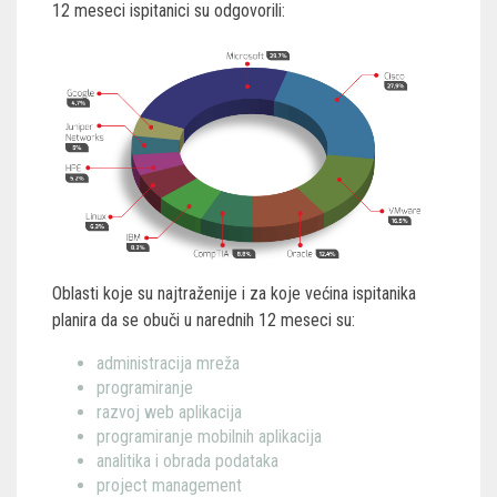
12 meseci ispitanici su odgovorili:
Oblasti koje su najtraženije i za koje većina ispitanika
planira da se obuči u narednih 12 meseci su:
administracija mreža
programiranje
razvoj web aplikacija
programiranje mobilnih aplikacija
analitika i obrada podataka
project management