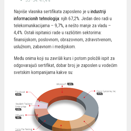
35–54: 41,4%
Najviše vlasnika sertifikata zaposleno je u
industriji
informacionih tehnologija
: njih 67,2%. Jedan deo radi u
telekomunikacijama – 9,7%, a nešto manje za vladu –
4,4%. Ostali ispitanici rade u različitim sektorima:
finansijskom, poslovnom, obrazovnom, zdravstvenom,
uslužnom, zabavnom i medijskom.
Među onima koji su završili kurs i potom položili ispit za
odgovarajući sertifikat, dobar broj je zaposlen u vodećim
svetskim kompanijama kakve su: