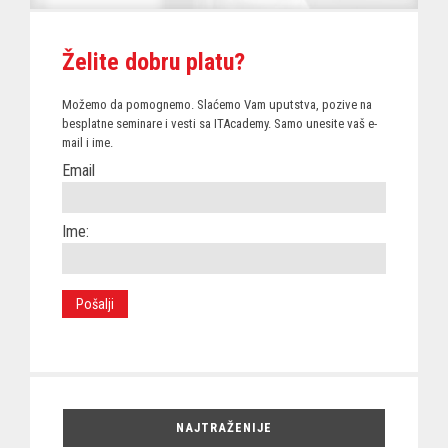
Želite dobru platu?
Možemo da pomognemo. Slaćemo Vam uputstva, pozive na
besplatne seminare i vesti sa ITAcademy. Samo unesite vaš e-
mail i ime.
Email
Ime:
NAJTRAŽENIJE