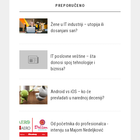
PREPORUČENO
Žene u IT industriji – utopija ili
dosanjani san?
IT poslovne veštine – šta
donosi spoj tehnologije i
biznisa?
Android vs iOS – ko će
prevladati u narednoj deceniji?
Od početnika do profesionalca -
intervju sa Majom Nedeljković