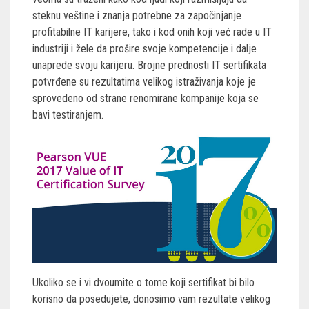
steknu veštine i znanja potrebne za započinjanje
profitabilne IT karijere, tako i kod onih koji već rade u IT
industriji i žele da prošire svoje kompetencije i dalje
unaprede svoju karijeru. Brojne prednosti IT sertifikata
potvrđene su rezultatima velikog istraživanja koje je
sprovedeno od strane renomirane kompanije koja se
bavi testiranjem.
Ukoliko se i vi dvoumite o tome koji sertifikat bi bilo
korisno da posedujete, donosimo vam rezultate velikog