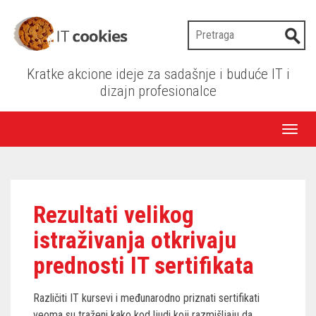
Kratke akcione ideje za sadašnje i buduće IT i
dizajn profesionalce
Toggl
naviga
Rezultati velikog
istraživanja otkrivaju
prednosti IT sertifikata
Različiti IT kursevi i međunarodno priznati sertifikati
veoma su traženi kako kod ljudi koji razmišljaju da