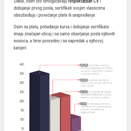
Dakle, osim što omogućavaju
respektabilan CV
i
dobijanje prvog posla, sertifikati svojim vlasnicima
obezbeđuju i povećanje plate ili unapređenje.
Osim na platu, pohađanje kursa i dobijanje sertifikata
imaju značajan uticaj i na samo obavljanje posla njihovih
nosioca, a time posredno i na napredak u njihovoj
karijeri: