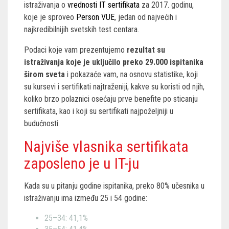
istraživanja o
vrednosti IT sertifikata
za 2017. godinu,
koje je sproveo
Person VUE
, jedan od najvećih i
najkredibilnijih svetskih test centara.
Podaci koje vam prezentujemo
rezultat su
istraživanja koje je uključilo preko 29.000 ispitanika
širom sveta
i pokazaće vam, na osnovu statistike, koji
su kursevi i sertifikati najtraženiji, kakve su koristi od njih,
koliko brzo polaznici osećaju prve benefite po sticanju
sertifikata, kao i koji su sertifikati najpoželjniji u
budućnosti.
Najviše vlasnika sertifikata
zaposleno je u IT-ju
Kada su u pitanju godine ispitanika, preko 80% učesnika u
istraživanju ima između 25 i 54 godine:
25–34: 41,1%