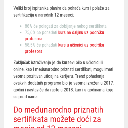
Veliki broj ispitanika planira da pohađa kurs i polaže za
sertifikaciju u narednih 12 meseci:
88% će polagati za dobijanje nekog sertifikata
75,6% će pohađati
kurs na daljinu uz podršku
profesora
58,5% će pohađati
kurs u učionici uz podršku
profesora
Zaključak istraživanja je da kursevi bilo u učionici ili
online, kao i međunarodno priznati sertifikati, mogu imati
veoma pozitivan uticaj na karijeru. Trend pohađanja
ovakvih dodatnih programa bio je veoma izražen u 2017.
godini i nastaviće da raste u 2018, kao i u godinama koje
su pred nama.
Do međunarodno priznatih
sertifikata možete doći za