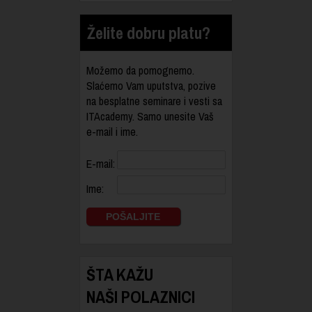
Želite dobru platu?
Možemo da pomognemo.
Slaćemo Vam uputstva, pozive
na besplatne seminare i vesti sa
ITAcademy. Samo unesite Vaš
e-mail i ime.
E-mail:
Ime:
ŠTA KAŽU
NAŠI POLAZNICI