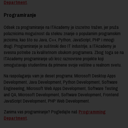
Department
.
Programiranje
Odsek za programiranje na ITAcademy je izuzetno tražen, jer pruža
polaznicima mogućnost da steknu znanje o popularnim programskim
jezicima, kao što su Java, C++, Python, JavaScript, PHP i mnogi
drugi. Programiranje je suštinski deo IT industrije, a ITAcademy je
svesna potrebe za kvalitetnom obukom programera. Zbog toga se na
ITAcademy programiranje uči kroz raznovrsne projekte koji
omogućavaju studentima da primene svoje veštine u realnom svetu.
Na raspolaganju vam je deset programa: Microsoft Desktop Apps
Development, Java Development, Python Development, Software
Engineering, Microsoft Web Apps Development, Software Testing
and QA, Microsoft Development, Software Development, Frontend
JavaScript Development, PHP Web Development.
Zanima vas programiranje? Pogledajte naš
Programming
Department
.