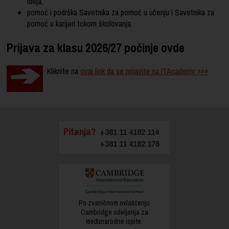
ideja;
pomoć i podrška Savetnika za pomoć u učenju i Savetnika za
pomoć u karijeri tokom školovanja.
Prijava za klasu 2026/27 počinje ovde
Kliknite na
ovaj link da se prijavite na ITAcademy »»»
Pitanja?
+381 11 4182 114
+381 11 4182 176
Po zvaničnom ovlašćenju
Cambridge odeljenja za
međunarodne ispite.