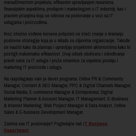
menadžmentom projekata, efikasnim upravljanjem resursima,
finansijskim aspektima, prodajom i marketingom u IT industriji, kao i
pravnim pitanjima koja se odnose na poslovanje u vezi sa IT
uslugama i proizvodima.
Kroz stručno vođene kurseve polaznici će steći znanje o kreiranju
poslovne strategije koja je u skladu sa ciljevima organizacije. Takođe
će naučiti kako da planiraju i upravljaju projektnim aktivnostima kako bi
postigli maksimalnu efikasnost. Ovaj odsek obuhvata i određivanje
pravih cena za IT usluge i pruža smernice za uspešnu prodaju i
marketing IT proizvoda i usluga.
Na raspolaganju vam je devet programa: Online PR & Community
Manager, Content & SEO Manager, PPC & Digital Channels Manager,
Social Media, E-commerce Manager & Entrepreneur, Digital
Marketing Planner & Account Manager, IT Management, E-Business
& Internet Marketing, Web Project Manager & Data Analyst, Online
Sales & E-business Development Manager.
Zanima vas IT poslovanje? Pogledajte naš
IT Business
Department
.