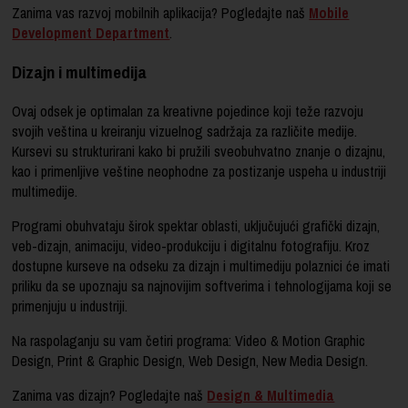
Zanima vas razvoj mobilnih aplikacija? Pogledajte naš
Mobile
Development Department
.
Dizajn i multimedija
Ovaj odsek je optimalan za kreativne pojedince koji teže razvoju
svojih veština u kreiranju vizuelnog sadržaja za različite medije.
Kursevi su strukturirani kako bi pružili sveobuhvatno znanje o dizajnu,
kao i primenljive veštine neophodne za postizanje uspeha u industriji
multimedije.
Programi obuhvataju širok spektar oblasti, uključujući grafički dizajn,
veb-dizajn, animaciju, video-produkciju i digitalnu fotografiju. Kroz
dostupne kurseve na odseku za dizajn i multimediju polaznici će imati
priliku da se upoznaju sa najnovijim softverima i tehnologijama koji se
primenjuju u industriji.
Na raspolaganju su vam četiri programa: Video & Motion Graphic
Design, Print & Graphic Design, Web Design, New Media Design.
Zanima vas dizajn? Pogledajte naš
Design & Multimedia