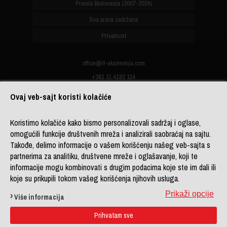
Pravila školovanja (2007-2024)
Sva prava zadržana
Privatnost
office@it-akademija.com
+381 11 4182 114
+381 11 4182 176
Ovaj veb-sajt koristi kolačiće
+387 33 902 961
Koristimo kolačiće kako bismo personalizovali sadržaj i oglase,
omogućili funkcije društvenih mreža i analizirali saobraćaj na sajtu.
Copyright 2026 © ITAcademy,
Takođe, delimo informacije o vašem korišćenju našeg veb-sajta s
LINK group Professional
partnerima za analitiku, društvene mreže i oglašavanje, koji te
Education
. Powered by
LINK
informacije mogu kombinovati s drugim podacima koje ste im dali ili
CMS
koje su prikupili tokom vašeg korišćenja njihovih usluga.
Sitemap
Prikaži opcije
Više informacija
DL platforma
Kontakt
Prihvatam sve