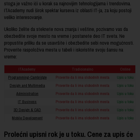
stoga je važno ići u korak sa najnovijim tehnologijama i trendovima.
ITAcademy nudi širok spektar kurseva iz oblasti IT-ja, za koju postoji
veliko interesovanje.
Ukoliko želite da steknete nova znanja i veštine, pozivamo vas da
obezbedite svoje mesto na vreme i postanete deo IT sveta. Ne
propustite priliku da se usavršite i obezbedite sebi nove mogućnosti.
Proverite raspoloživa mesta u tabeli i iskoristite svoju šansu na
vreme:
ITAcademy
Tradicionalno
Online
Programming-Cambridge
Proverite da li ima slobodnih mesta
Upis u toku
Design and Multimedia
Proverite da li ima slobodnih mesta
Upis u toku
Administration
Proverite da li ima slobodnih mesta
Upis u toku
IT Business
Proverite da li ima slobodnih mesta
Upis u toku
3D Design & CAD
Proverite da li ima slobodnih mesta
Upis u toku
Mobile Development
Proverite da li ima slobodnih mesta
Upis u toku
Prolećni upisni rok je u toku. Cene za upis će