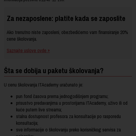
Za nezaposlene: platite kada se zaposlite
Ako trenutno niste zaposleni, obezbedićemo vam finansiranje 20%
cene školovanja.
Saznajte uslove ovde »
Šta se dobija u paketu školovanja?
U cenu školovanja ITAcademy uračunato je:
pun fond časova prema jednogodišnjem programu;
prisustvo predavanjima u prostorijama ITAcademy, uživo ili od
kuće putem live streama;
stalna dostupnost profesora za konsultacije po rasporedu
konsultacija;
sve informacije o školovanju preko korisničkog servisa za