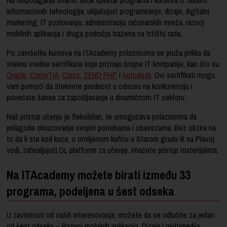
informacionih tehnologija, uključujući programiranje, dizajn, digitalni
marketing, IT poslovanje, administraciju računarskih mreža, razvoj
mobilnih aplikacija i druga područja tražena na tržištu rada.
Po završetku kurseva na ITAcademy polaznicima se pruža prilika da
steknu vredne sertifikate koje priznaju brojne IT kompanije, kao što su
Oracle
,
CompTIA
,
Cisco
,
ZEND PHP
i
Autodesk
. Ovi sertifikati mogu
vam pomoći da steknete prednost u odnosu na konkurenciju i
povećate šanse za zapošljavanje u dinamičnom IT sektoru.
Naš pristup učenju je fleksibilan, te omogućava polaznicima da
prilagode obrazovanje svojim potrebama i obavezama. Bez obzira na
to da li ste kod kuće, u omiljenom kafiću u Starom gradu ili na Plavoj
vodi, zahvaljujući DL platformi za učenje, imaćete pristup materijalima.
Na ITAcademy možete birati između 33
programa, podeljena u šest odseka
U zavisnosti od vaših interesovanja, možete da se odlučite za jedan
od šest odseka – Razvoj mobilnih aplikacija, Dizajn i multimedija,