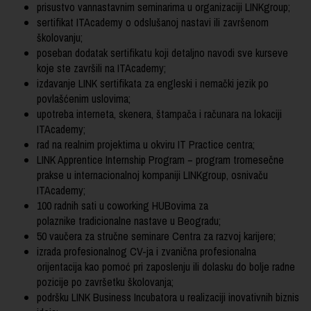
prisustvo vannastavnim seminarima u organizaciji LINKgroup;
sertifikat ITAcademy o odslušanoj nastavi ili završenom
školovanju;
poseban dodatak sertifikatu koji detaljno navodi sve kurseve
koje ste završili na ITAcademy;
izdavanje LINK sertifikata za engleski i nemački jezik po
povlašćenim uslovima;
upotreba interneta, skenera, štampača i računara na lokaciji
ITAcademy;
rad na realnim projektima u okviru IT Practice centra;
LINK Apprentice Internship Program − program tromesečne
prakse u internacionalnoj kompaniji LINKgroup, osnivaču
ITAcademy;
100 radnih sati u coworking HUBovima za
polaznike tradicionalne nastave u Beogradu;
50 vaučera za stručne seminare Centra za razvoj karijere;
izrada profesionalnog CV-ja i zvanična profesionalna
orijentacija kao pomoć pri zaposlenju ili dolasku do bolje radne
pozicije po završetku školovanja;
podršku LINK Business Incubatora u realizaciji inovativnih biznis