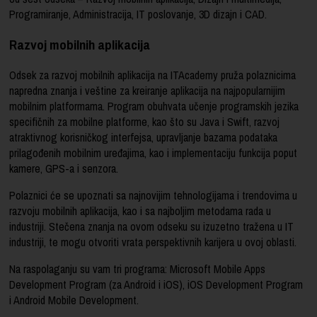
Programiranje, Administracija, IT poslovanje, 3D dizajn i CAD.
Razvoj mobilnih aplikacija
Odsek za razvoj mobilnih aplikacija na ITAcademy pruža polaznicima
napredna znanja i veštine za kreiranje aplikacija na najpopularnijim
mobilnim platformama. Program obuhvata učenje programskih jezika
specifičnih za mobilne platforme, kao što su Java i Swift, razvoj
atraktivnog korisničkog interfejsa, upravljanje bazama podataka
prilagođenih mobilnim uređajima, kao i implementaciju funkcija poput
kamere, GPS-a i senzora.
Polaznici će se upoznati sa najnovijim tehnologijama i trendovima u
razvoju mobilnih aplikacija, kao i sa najboljim metodama rada u
industriji. Stečena znanja na ovom odseku su izuzetno tražena u IT
industriji, te mogu otvoriti vrata perspektivnih karijera u ovoj oblasti.
Na raspolaganju su vam tri programa: Microsoft Mobile Apps
Development Program (za Android i iOS), iOS Development Program
i Android Mobile Development.