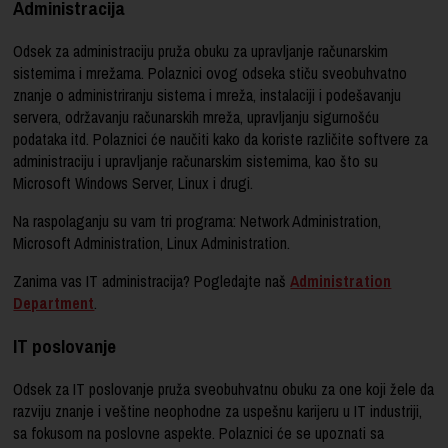
Administracija
Odsek za administraciju pruža obuku za upravljanje računarskim
sistemima i mrežama. Polaznici ovog odseka stiču sveobuhvatno
znanje o administriranju sistema i mreža, instalaciji i podešavanju
servera, održavanju računarskih mreža, upravljanju sigurnošću
podataka itd. Polaznici će naučiti kako da koriste različite softvere za
administraciju i upravljanje računarskim sistemima, kao što su
Microsoft Windows Server, Linux i drugi.
Na raspolaganju su vam tri programa: Network Administration,
Microsoft Administration, Linux Administration.
Zanima vas IT administracija? Pogledajte naš
Administration
Department
.
IT poslovanje
Odsek za IT poslovanje pruža sveobuhvatnu obuku za one koji žele da
razviju znanje i veštine neophodne za uspešnu karijeru u IT industriji,
sa fokusom na poslovne aspekte. Polaznici će se upoznati sa