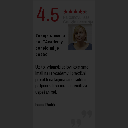
4.5
Na osnovu 939
Google recenzija.
Znanje stečeno
na ITAcademy
donelo mi je
posao
Uz to, vrhunski uslovi koje smo
imali na ITAcademy i praktični
projekti na kojima smo radili u
potpunosti su me pripremili za
uspešan rad.
Ivana Radić