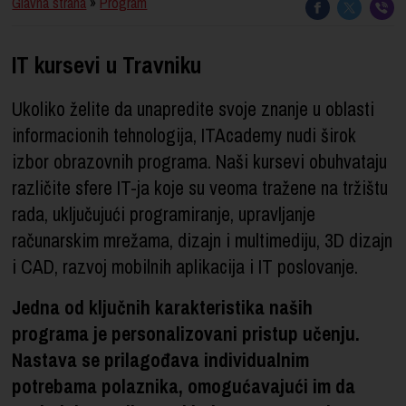
Glavna strana
»
Program
IT kursevi u Travniku
Ukoliko želite da unapredite svoje znanje u oblasti
informacionih tehnologija, ITAcademy nudi širok
izbor obrazovnih programa. Naši kursevi obuhvataju
različite sfere IT-ja koje su veoma tražene na tržištu
rada, uključujući programiranje, upravljanje
računarskim mrežama, dizajn i multimediju, 3D dizajn
i CAD, razvoj mobilnih aplikacija i IT poslovanje.
Jedna od ključnih karakteristika naših
programa je personalizovani pristup učenju.
Nastava se prilagođava individualnim
potrebama polaznika, omogućavajući im da