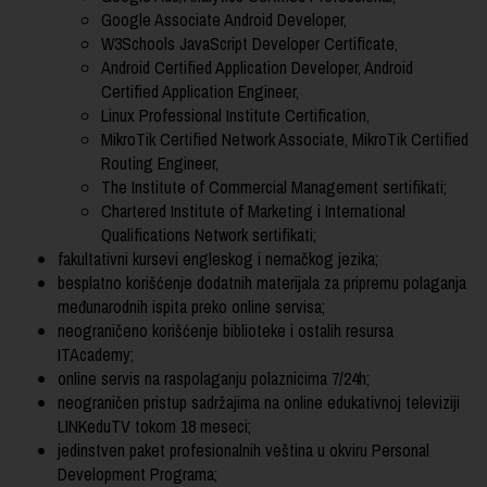
Google Associate Android Developer,
W3Schools JavaScript Developer Certificate,
Android Certified Application Developer, Android
Certified Application Engineer,
Linux Professional Institute Certification,
MikroTik Certified Network Associate, MikroTik Certified
Routing Engineer,
The Institute of Commercial Management sertifikati;
Chartered Institute of Marketing i International
Qualifications Network sertifikati;
fakultativni kursevi engleskog i nemačkog jezika;
besplatno korišćenje dodatnih materijala za pripremu polaganja
međunarodnih ispita preko online servisa;
neograničeno korišćenje biblioteke i ostalih resursa
ITAcademy;
online servis na raspolaganju polaznicima 7/24h;
neograničen pristup sadržajima na online edukativnoj televiziji
LINKeduTV tokom 18 meseci;
jedinstven paket profesionalnih veština u okviru Personal
Development Programa;