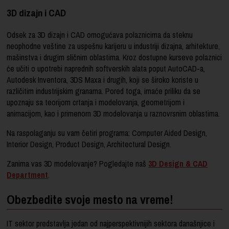
3D dizajn i CAD
Odsek za 3D dizajn i CAD omogućava polaznicima da steknu
neophodne veštine za uspešnu karijeru u industriji dizajna, arhitekture,
mašinstva i drugim sličnim oblastima. Kroz dostupne kurseve polaznici
će učiti o upotrebi naprednih softverskih alata poput AutoCAD-a,
Autodesk Inventora, 3DS Maxa i drugih, koji se široko koriste u
različitim industrijskim granama. Pored toga, imaće priliku da se
upoznaju sa teorijom crtanja i modelovanja, geometrijom i
animacijom, kao i primenom 3D modelovanja u raznovrsnim oblastima.
Na raspolaganju su vam četiri programa: Computer Aided Design,
Interior Design, Product Design, Architectural Design.
Zanima vas 3D modelovanje? Pogledajte naš
3D Design & CAD
Department
.
Obezbedite svoje mesto na vreme!
IT sektor predstavlja jedan od najperspektivnijih sektora današnjice i