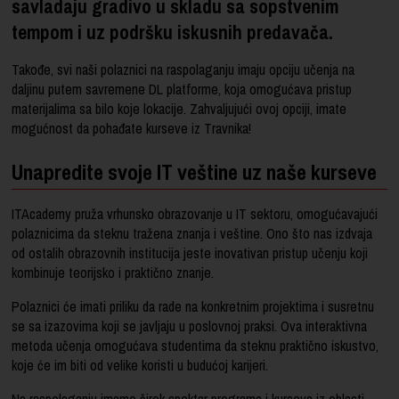
savladaju gradivo u skladu sa sopstvenim
tempom i uz podršku iskusnih predavača.
Takođe, svi naši polaznici na raspolaganju imaju opciju učenja na
daljinu putem savremene DL platforme, koja omogućava pristup
materijalima sa bilo koje lokacije. Zahvaljujući ovoj opciji, imate
mogućnost da pohađate kurseve iz Travnika!
Unapredite svoje IT veštine uz naše kurseve
ITAcademy pruža vrhunsko obrazovanje u IT sektoru, omogućavajući
polaznicima da steknu tražena znanja i veštine. Ono što nas izdvaja
od ostalih obrazovnih institucija jeste inovativan pristup učenju koji
kombinuje teorijsko i praktično znanje.
Polaznici će imati priliku da rade na konkretnim projektima i susretnu
se sa izazovima koji se javljaju u poslovnoj praksi. Ova interaktivna
metoda učenja omogućava studentima da steknu praktično iskustvo,
koje će im biti od velike koristi u budućoj karijeri.
Na raspolaganju imamo širok spektar programa i kurseva iz oblasti