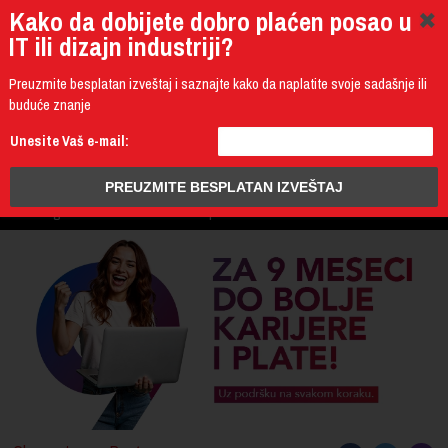
Kako da dobijete dobro plaćen posao u
IT ili dizajn industriji?
Preuzmite besplatan izveštaj i saznajte kako da naplatite svoje sadašnje ili
buduće znanje
011 4011 200
Unesite Vaš e-mail:
Programming
Design & Multimedia
Administration
IT Business
PROGRAM
3D Design & CAD
Mobile Development
UPIS
ŠTA DOBIJATE
UČENJE NA DALJINU
DIPLOME I SERTIFIKATI
O IT AKADEMIJI