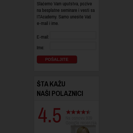
Slaćemo Vam uputstva, pozive
na besplatne seminare i vesti sa
ITAcademy. Samo unesite Vaš
e-mail i ime.
E-mail:
Ime:
ŠTA KAŽU
NAŠI POLAZNICI
4.5
Na osnovu 939
Google recenzija.