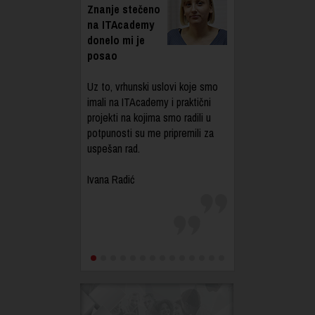
Znanje stečeno
na ITAcademy
donelo mi je
posao
Uz to, vrhunski uslovi koje smo
imali na ITAcademy i praktični
projekti na kojima smo radili u
potpunosti su me pripremili za
uspešan rad.
Ivana Radić