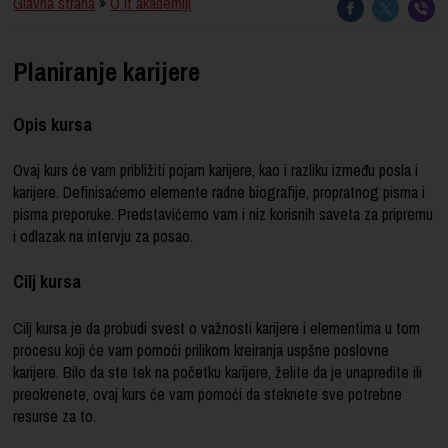
Glavna strana
»
O it akademiji
Planiranje karijere
Opis kursa
Ovaj kurs će vam približiti pojam karijere, kao i razliku između posla i
karijere. Definisaćemo elemente radne biografije, propratnog pisma i
pisma preporuke. Predstavićemo vam i niz korisnih saveta za pripremu
i odlazak na intervju za posao.
Cilj kursa
Cilj kursa je da probudi svest o važnosti karijere i elementima u tom
procesu koji će vam pomoći prilikom kreiranja uspšne poslovne
karijere. Bilo da ste tek na početku karijere, želite da je unapredite ili
preokrenete, ovaj kurs će vam pomoći da steknete sve potrebne
resurse za to.