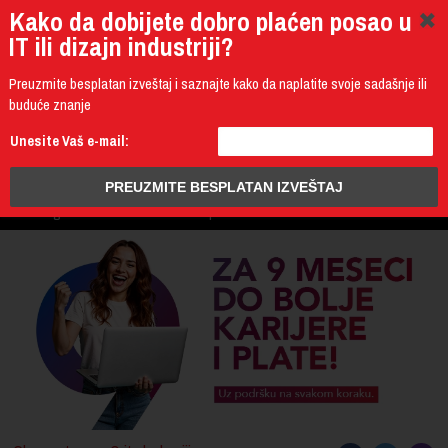
Kako da dobijete dobro plaćen posao u
IT ili dizajn industriji?
Preuzmite besplatan izveštaj i saznajte kako da naplatite svoje sadašnje ili
buduće znanje
011 4011 200
Unesite Vaš e-mail:
Programming
Design & Multimedia
Administration
IT Business
PROGRAM
3D Design & CAD
Mobile Development
UPIS
ŠTA DOBIJATE
UČENJE NA DALJINU
DIPLOME I SERTIFIKATI
O IT AKADEMIJI