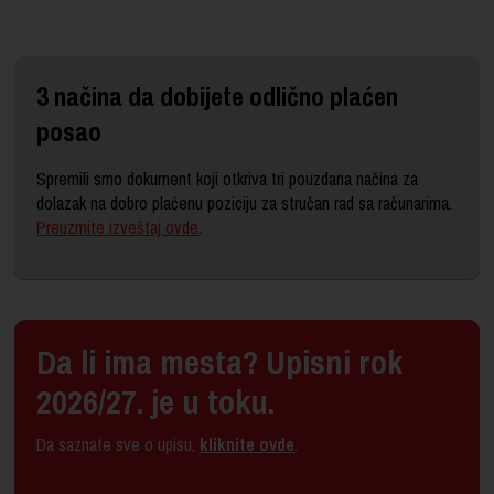
3 načina da dobijete odlično plaćen
posao
Spremili smo dokument koji otkriva tri pouzdana načina za
dolazak na dobro plaćenu poziciju za stručan rad sa računarima.
Preuzmite izveštaj ovde
.
Da li ima mesta? Upisni rok
2026/27. je u toku.
Da saznate sve o upisu,
kliknite ovde
.