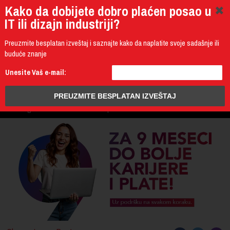
Kako da dobijete dobro plaćen posao u
IT ili dizajn industriji?
Preuzmite besplatan izveštaj i saznajte kako da naplatite svoje sadašnje ili
buduće znanje
011 4011 200
Unesite Vaš e-mail:
Programming
Design & Multimedia
Administration
IT Business
PROGRAM
3D Design & CAD
Mobile Development
UPIS
ŠTA DOBIJATE
UČENJE NA DALJINU
DIPLOME I SERTIFIKATI
O IT AKADEMIJI