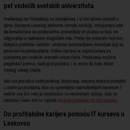
pet vodećih svetskih univerziteta
Predavanja na ITAcademy su interaktivna, i vi ste aktivni učesnik u
njima. Distance Learning plaforma, između ostalog, omogućava vam
da komunicirate sa predavačima, postavljate im pitanja na koja oni
odgovaraju u najkraćem mogućem roku. Preko nje rešavate testove,
dobijate praktične zadatke i dodatne multimedijalne materijale koji su
povezani sa predavanjima. Online nastava je organizovana po
principima pet vodećih svetskih univerziteta. Predavanja možete
pregledati ponovo, kada god poželite, i to može da bude dobar
trening vašeg znanja.
Ako ste pristalica tradicionalnog školovanja, nastavu možete pohađati
u našim prostorijama, koje su opremljene najmodernijom opremom i
sadrže sve što vam je neophodno za neometano učenje. Gde se
nalazimo i kako sve to izgleda
možete pogledati na ovoj stranici.
Do profitabilne karijere pomoću IT kurseva u
Leskovcu