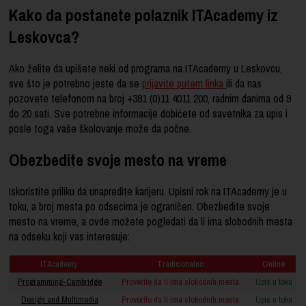
Kako da postanete polaznik ITAcademy iz
Leskovca?
Ako želite da upišete neki od programa na ITAcademy u Leskovcu,
sve što je potrebno jeste da se
prijavite putem linka
ili da nas
pozovete telefonom na broj +381 (0)11 4011 200, radnim danima od 9
do 20 sati. Sve potrebne informacije dobićete od savetnika za upis i
posle toga vaše školovanje može da počne.
Obezbedite svoje mesto na vreme
Iskoristite priliku da unapredite karijeru. Upisni rok na ITAcademy je u
toku, a broj mesta po odsecima je ograničen. Obezbedite svoje
mesto na vreme, a ovde možete pogledati da li ima slobodnih mesta
na odseku koji vas interesuje:
ITAcademy
Tradicionalno
Online
Programming-Cambridge
Proverite da li ima slobodnih mesta
Upis u toku
Design and Multimedia
Proverite da li ima slobodnih mesta
Upis u toku