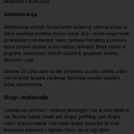
neophodna u ovom poslu.
Administracija
Administracija mrežnih i kompjuterskih sistema je zahtevan posao za
čije je obavljanje potrebno stručno znanje, ali je i veoma cenjen među
potencijalnim poslodavcima. Nakon završene ITAcademy u Leskovcu
bićete potpuno obučeni za ovo traženo zanimanje. Birate između tri
programa: administrator mrežnih sistema ili operativnih sistema
Microsoft i Linux.
Windows 10 i Linux samo su neki od kurseva na ovom odseku, a biće
vam od koristi da posle završenog školovanja uspešno obavljate
posao administratora.
Dizajn i multimedija
Zanimaju vas umetnost i moderne tehnologije? Ovo je pravi odsek za
vas. Možete izabrati između web dizajna, grafičkog i print dizajna,
video i sound produkcije i new media dizajna. Naučićete da svoju
kreativnost prenesete u digitalnu formu i da od toga dobro