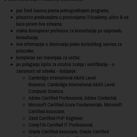
pun fond časova prema jednogodišnjem programu;
prisustvo predavanjima u prostorijama ITAcademy, uživo ili od
kuće putem live streama;
stalna dostupnost profesora za konsultacije po rasporedu
konsultacija;
sve informacije o školovanju preko korisničkog servisa za
polaznike;
kompletan set materijala za vežbe;
po polaganju ispita za stručna zvanja i sertifikaciju - u
zavisnosti od odseka - dobijanje:
Cambridge International A&AS Level
Business, Cambridge International A&AS Level
Computer Science,
Adobe Certified Professional, Adobe Credential,
Microsoft Certified Azure Fundamentals, Microsoft
Certified Associate,
Zend Certified PHP Engineer,
CompTIA Certified IT Professional,
Oracle Certified Associate, Oracle Certified