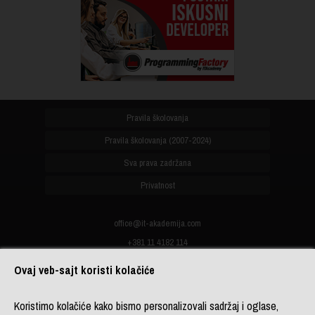
Pravila školovanja
Pravila školovanja (2007-2024)
Sva prava zadržana
Privatnost
office@it-akademija.com
+381 11 4182 114
+381 11 4182 176
Ovaj veb-sajt koristi kolačiće
+387 33 902 961
Koristimo kolačiće kako bismo personalizovali sadržaj i oglase,