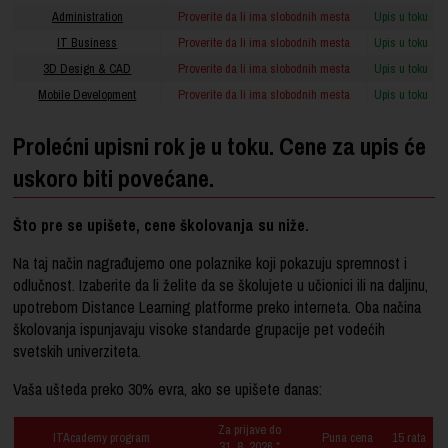
Administration
Proverite da li ima slobodnih mesta
Upis u toku
IT Business
Proverite da li ima slobodnih mesta
Upis u toku
3D Design & CAD
Proverite da li ima slobodnih mesta
Upis u toku
Mobile Development
Proverite da li ima slobodnih mesta
Upis u toku
Prolećni upisni rok je u toku. Cene za upis će
uskoro biti povećane.
Što pre se upišete, cene školovanja su niže.
Na taj način nagrađujemo one polaznike koji pokazuju spremnost i
odlučnost. Izaberite da li želite da se školujete u učionici ili na daljinu,
upotrebom Distance Learning platforme preko interneta. Oba načina
školovanja ispunjavaju visoke standarde grupacije pet vodećih
svetskih univerziteta.
Vaša ušteda preko 30% evra, ako se upišete danas:
Za prijave do
ITAcademy program
Puna cena
15 rata
31. 8. 2026.*