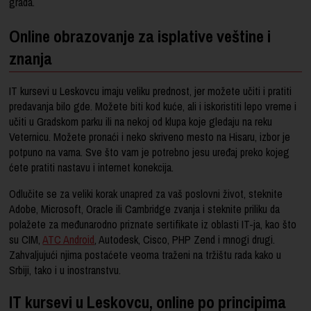
grada.
Online obrazovanje za isplative veštine i
znanja
IT kursevi u Leskovcu imaju veliku prednost, jer možete učiti i pratiti
predavanja bilo gde. Možete biti kod kuće, ali i iskoristiti lepo vreme i
učiti u Gradskom parku ili na nekoj od klupa koje gledaju na reku
Veternicu. Možete pronaći i neko skriveno mesto na Hisaru, izbor je
potpuno na vama. Sve što vam je potrebno jesu uređaj preko kojeg
ćete pratiti nastavu i internet konekcija.
Odlučite se za veliki korak unapred za vaš poslovni život, steknite
Adobe, Microsoft, Oracle ili Cambridge zvanja i steknite priliku da
polažete za međunarodno priznate sertifikate iz oblasti IT-ja, kao što
su CIM,
ATC Android
, Autodesk, Cisco, PHP Zend i mnogi drugi.
Zahvaljujući njima postaćete veoma traženi na tržištu rada kako u
Srbiji, tako i u inostranstvu.
IT kursevi u Leskovcu, online po principima