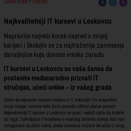
Glavna strana
»
Program
Najkvalitetniji IT kursevi u Leskovcu
Napravite najveći korak napred u svojoj
karijeri i školujte se za najtraženija zanimanja
današnjice koja donose visoku zaradu
IT kursevi u Leskovcu su vaša šansa da
postanite međunarodno priznati IT
stručnjak, učeći online – iz vašeg grada
Želite da napravite uspešnu karijeru u IT industriji? Da unapredite
svoja znanja i veštine kako biste pronašli odlično plaćen posao?
Najkvalitetniji IT kursevi u Leskovcu su pravi i najbrži način da dođete
do toga. Zahvaljujući ITAcademy e-learning sistemu učenja, koji vam
omogućava da učite online, preko interneta možete da učite iz svog