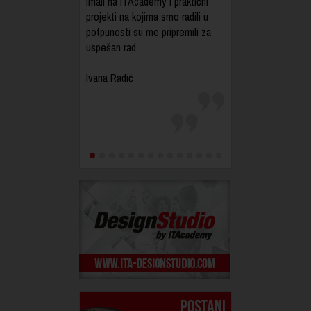
imali na ITAcademy i praktični
ITAcademy pruža savremeno
projekti na kojima smo radili u
obrazovanje, koje se kao infuzija
potpunosti su me pripremili za
uliva u čoveka i tera ga da ide
uspešan rad.
dalje i traži više.
Ivana Radić
Milan Momčilović