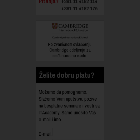
Pitanja?
+381 11 4182 114
+381 11 4182 176
Po zvaničnom ovlašćenju
Cambridge odeljenja za
međunarodne ispite.
Želite dobru platu?
Možemo da pomognemo.
Slaćemo Vam uputstva, pozive
na besplatne seminare i vesti sa
ITAcademy. Samo unesite Vaš
e-mail i ime.
E-mail: