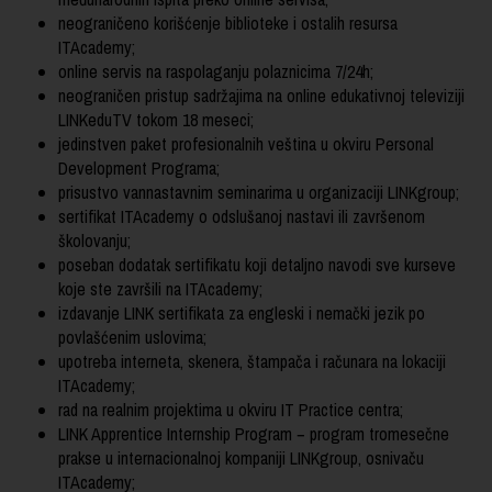
neograničeno korišćenje biblioteke i ostalih resursa
ITAcademy;
online servis na raspolaganju polaznicima 7/24h;
neograničen pristup sadržajima na online edukativnoj televiziji
LINKeduTV tokom 18 meseci;
jedinstven paket profesionalnih veština u okviru Personal
Development Programa;
prisustvo vannastavnim seminarima u organizaciji LINKgroup;
sertifikat ITAcademy o odslušanoj nastavi ili završenom
školovanju;
poseban dodatak sertifikatu koji detaljno navodi sve kurseve
koje ste završili na ITAcademy;
izdavanje LINK sertifikata za engleski i nemački jezik po
povlašćenim uslovima;
upotreba interneta, skenera, štampača i računara na lokaciji
ITAcademy;
rad na realnim projektima u okviru IT Practice centra;
LINK Apprentice Internship Program − program tromesečne
prakse u internacionalnoj kompaniji LINKgroup, osnivaču
ITAcademy;