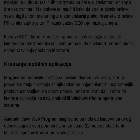
Izdeljen je u devet različitih programa pa ćete, u zavisnosti od toga
šta vas zanima i šta izaberete, naučiti kako da vodite biznis online,
sve o digitalnom marketingu, o komunikaciji preko interneta, o online
PR-u, ali i zašto je za IT biznis važna SEO optimizacija sajta.
Kursevi SEO i Internet marketing samo su deo bogate ponude
kurseva sa ovog odseka koji vam pomažu da savladate veoma široku
oblast razvijanja posla na internetu.
Kreiranje mobilnih aplikacija
Mogućnosti mobilnih uređaja su svakim danom sve veće, zato je
posao kreiranja aplikacija za njih jedan od najpopularnijih i najtraženijih
poslova današnjice. Na ovom odseku možete birati da li želite da
kreirate aplikacije za IOS, Android ili Windows Phone operativne
sisteme.
Android i Java Web Programming samo su neki od kurseva sa ovog
odseka koji će vam pomoći da se za samo 12 meseci obučite da
budete uspešan kreator mobilnih aplikacija.