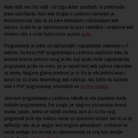
Kada radiš ono što voliš i od toga dobro zarađuješ, to predstavlja
pravu satisfakciju. Kurs web dizajna u Leskovcu namenjen je
kreativcima koji žele da se bave kreiranjem i održavanjem web
sajtova. Svako ko je zainteresovan da pravi zanimljive i atraktivne web
stranice više o ovom kursu može saznati
ovde
.
Programiranje je jedno od najtraženijih i najisplativijih zanimanja u IT
sektoru. Na kursu PHP programiranja u Leskovcu naučićete kako da
kreirate kodove pomoću ovog jezika, koji spada među najpopularnije
programske jezike na svetu, jer je najveći broj web sajtova napravljen
na njemu. Njegova glavna prednost je to što je vrlo jednostavan i
koristi se za izradu dinamičkog web sadržaja. Ako želite da saznate
više o PHP programiranju, informišite se
na ovoj stranici
.
Java kurs programiranja u Leskovcu takođe je vrlo popularan među
budućim programerima. Pre svega, jer njegovo poznavanje donosi
visoku zaradu. Jedna od važnih osobina Jave je i ta što ovaj
programski jezik nije striktno vezan za operativni sistem, kao ni za tip
aplikacije tako da je njegov kod moguće primenjivati i izvršavati na
većini uređaja. Svi oni koji su zainteresovani za ovaj kurs detalje