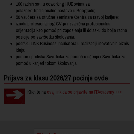
100 radnih sati u coworking HUBovima za
polaznike tradicionalne nastave u Beogradu;
50 vaučera za stručne seminare Centra za razvoj karijere;
izrada profesionalnog CV-ja i zvanična profesionalna
orijentacija kao pomoć pri zaposlenju ili dolasku do bolje radne
pozicije po završetku školovanja;
podršku LINK Business Incubatora u realizaciji inovativnih biznis
ideja;
pomoć i podrška Savetnika za pomoć u učenju i Savetnika za
pomoć u karijeri tokom školovanja.
Prijava za klasu 2026/27 počinje ovde
Kliknite na
ovaj link da se prijavite na ITAcademy »»»