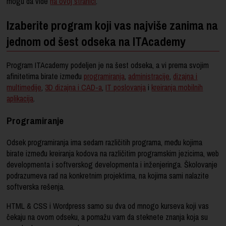
mogu da vide
na ovoj stranici
.
Izaberite program koji vas najviše zanima na
jednom od šest odseka na ITAcademy
Program ITAcademy podeljen je na šest odseka, a vi prema svojim
afinitetima birate između
programiranja
,
administracije
,
dizajna i
multimedije
,
3D dizajna i CAD-a
,
IT poslovanja
i
kreiranja mobilnih
aplikacija
.
Programiranje
Odsek programiranja ima sedam različitih programa, među kojima
birate između kreiranja kodova na različitim programskim jezicima, web
developmenta i softverskog developmenta i inženjeringa. Školovanje
podrazumeva rad na konkretnim projektima, na kojima sami nalazite
softverska rešenja.
HTML & CSS i Wordpress samo su dva od mnogo kurseva koji vas
čekaju na ovom odseku, a pomažu vam da steknete znanja koja su