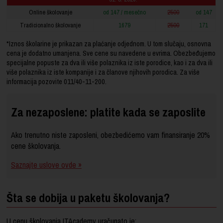
Online školovanje
od 147 / mesečno
2500
od 147
Tradicionalno školovanje
1679
2500
171
*Iznos školarine je prikazan za plaćanje odjednom. U tom slučaju, osnovna
cena je dodatno umanjena. Sve cene su navedene u evrima. Obezbeđujemo
specijalne popuste za dva ili više polaznika iz iste porodice, kao i za dva ili
više polaznika iz iste kompanije i za članove njihovih porodica. Za više
informacija pozovite
011/40-11-200
.
Za nezaposlene: platite kada se zaposlite
Ako trenutno niste zaposleni, obezbedićemo vam finansiranje 20%
cene školovanja.
Saznajte uslove ovde »
Šta se dobija u paketu školovanja?
U cenu školovanja ITAcademy uračunato je: