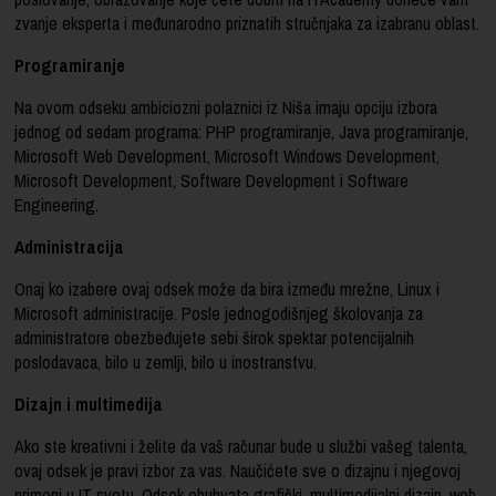
zvanje eksperta i međunarodno priznatih stručnjaka za izabranu oblast.
Programiranje
Na ovom odseku ambiciozni polaznici iz Niša imaju opciju izbora
jednog od sedam programa: PHP programiranje, Java programiranje,
Microsoft Web Development, Microsoft Windows Development,
Microsoft Development, Software Development i Software
Engineering.
Administracija
Onaj ko izabere ovaj odsek može da bira između mrežne, Linux i
Microsoft administracije. Posle jednogodišnjeg školovanja za
administratore obezbeđujete sebi širok spektar potencijalnih
poslodavaca, bilo u zemlji, bilo u inostranstvu.
Dizajn i multimedija
Ako ste kreativni i želite da vaš računar bude u službi vašeg talenta,
ovaj odsek je pravi izbor za vas. Naučićete sve o dizajnu i njegovoj
primeni u IT svetu. Odsek obuhvata grafički, multimedijalni dizajn, web