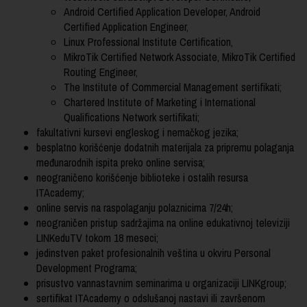
Android Certified Application Developer, Android
Certified Application Engineer,
Linux Professional Institute Certification,
MikroTik Certified Network Associate, MikroTik Certified
Routing Engineer,
The Institute of Commercial Management sertifikati;
Chartered Institute of Marketing i International
Qualifications Network sertifikati;
fakultativni kursevi engleskog i nemačkog jezika;
besplatno korišćenje dodatnih materijala za pripremu polaganja
međunarodnih ispita preko online servisa;
neograničeno korišćenje biblioteke i ostalih resursa
ITAcademy;
online servis na raspolaganju polaznicima 7/24h;
neograničen pristup sadržajima na online edukativnoj televiziji
LINKeduTV tokom 18 meseci;
jedinstven paket profesionalnih veština u okviru Personal
Development Programa;
prisustvo vannastavnim seminarima u organizaciji LINKgroup;
sertifikat ITAcademy o odslušanoj nastavi ili završenom