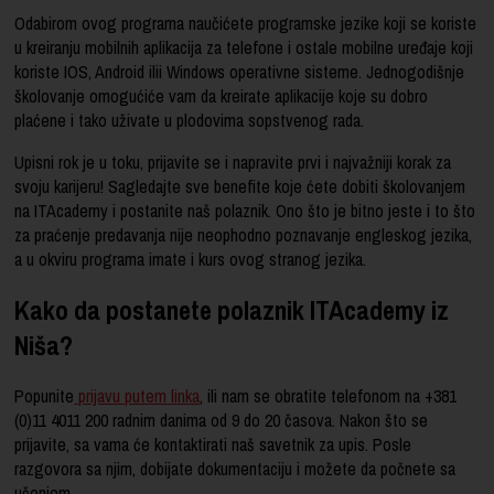
Odabirom ovog programa naučićete programske jezike koji se koriste
u kreiranju mobilnih aplikacija za telefone i ostale mobilne uređaje koji
koriste IOS, Android ilii Windows operativne sisteme. Jednogodišnje
školovanje omogućiće vam da kreirate aplikacije koje su dobro
plaćene i tako uživate u plodovima sopstvenog rada.
Upisni rok je u toku, prijavite se i napravite prvi i najvažniji korak za
svoju karijeru! Sagledajte sve benefite koje ćete dobiti školovanjem
na ITAcademy i postanite naš polaznik. Ono što je bitno jeste i to što
za praćenje predavanja nije neophodno poznavanje engleskog jezika,
a u okviru programa imate i kurs ovog stranog jezika.
Kako da postanete polaznik ITAcademy iz
Niša?
Popunite
prijavu putem linka
, ili nam se obratite telefonom na +381
(0)11 4011 200 radnim danima od 9 do 20 časova. Nakon što se
prijavite, sa vama će kontaktirati naš savetnik za upis. Posle
razgovora sa njim, dobijate dokumentaciju i možete da počnete sa
učenjem.