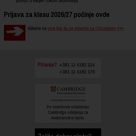
pomoć u karijeri tokom školovanja.
Prijava za klasu 2026/27 počinje ovde
Kliknite na
ovaj link da se prijavite na ITAcademy »»»
Pitanja?
+381 11 4182 114
+381 11 4182 176
Po zvaničnom ovlašćenju
Cambridge odeljenja za
međunarodne ispite.