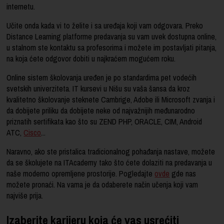
internetu.
Učite onda kada vi to želite i sa uređaja koji vam odgovara. Preko
Distance Learning platforme predavanja su vam uvek dostupna online,
u stalnom ste kontaktu sa profesorima i možete im postavljati pitanja,
na koja ćete odgovor dobiti u najkraćem mogućem roku.
Online sistem školovanja uređen je po standardima pet vodećih
svetskih univerziteta. IT kursevi u Nišu su vaša šansa da kroz
kvalitetno školovanje steknete Cambrige, Adobe ili Microsoft zvanja i
da dobijete priliku da dobijete neke od najvažnijih međunarodno
priznatih sertifikata kao što su ZEND PHP, ORACLE, CIM, Android
ATC,
Cisco
...
Naravno, ako ste pristalica tradicionalnog pohađanja nastave, možete
da se školujete na ITAcademy tako što ćete dolaziti na predavanja u
naše moderno opremljene prostorije. Pogledajte
ovde
gde nas
možete pronaći. Na vama je da odaberete način učenja koji vam
najviše prija.
Izaberite karijeru koja će vas usrećiti