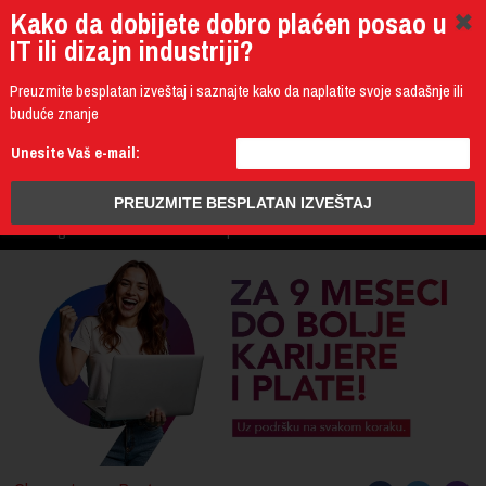
Kako da dobijete dobro plaćen posao u
IT ili dizajn industriji?
Preuzmite besplatan izveštaj i saznajte kako da naplatite svoje sadašnje ili
buduće znanje
011 4011 200
Unesite Vaš e-mail:
Programming
Design & Multimedia
Administration
IT Business
PROGRAM
3D Design & CAD
Mobile Development
UPIS
ŠTA DOBIJATE
UČENJE NA DALJINU
DIPLOME I SERTIFIKATI
O IT AKADEMIJI