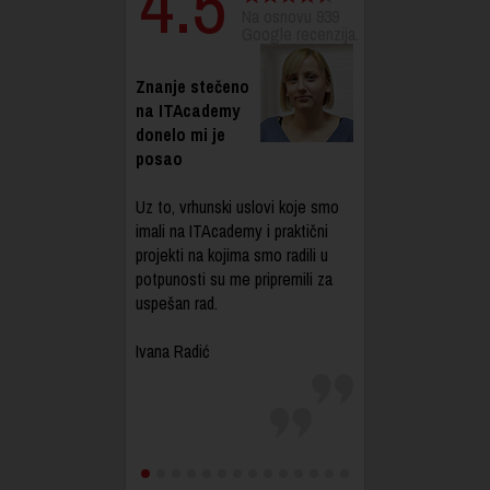
4.5
Na osnovu 939
Google recenzija.
Znanje stečeno
na ITAcademy
donelo mi je
posao
Uz to, vrhunski uslovi koje smo
imali na ITAcademy i praktični
projekti na kojima smo radili u
potpunosti su me pripremili za
uspešan rad.
Ivana Radić