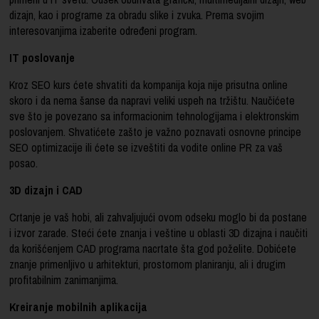
dizajn, kao i programe za obradu slike i zvuka. Prema svojim
interesovanjima izaberite određeni program.
IT poslovanje
Kroz SEO kurs ćete shvatiti da kompanija koja nije prisutna online
skoro i da nema šanse da napravi veliki uspeh na tržištu. Naučićete
sve što je povezano sa informacionim tehnologijama i elektronskim
poslovanjem. Shvatićete zašto je važno poznavati osnovne principe
SEO optimizacije ili ćete se izveštiti da vodite online PR za vaš
posao.
3D dizajn i CAD
Crtanje je vaš hobi, ali zahvaljujući ovom odseku moglo bi da postane
i izvor zarade. Steći ćete znanja i veštine u oblasti 3D dizajna i naučiti
da korišćenjem CAD programa nacrtate šta god poželite. Dobićete
znanje primenljivo u arhitekturi, prostornom planiranju, ali i drugim
profitabilnim zanimanjima.
Kreiranje mobilnih aplikacija