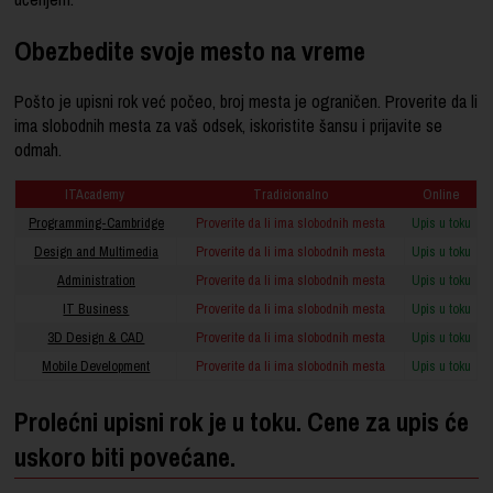
Obezbedite svoje mesto na vreme
Pošto je upisni rok već počeo, broj mesta je ograničen. Proverite da li
ima slobodnih mesta za vaš odsek, iskoristite šansu i prijavite se
odmah.
ITAcademy
Tradicionalno
Online
Programming-Cambridge
Proverite da li ima slobodnih mesta
Upis u toku
Design and Multimedia
Proverite da li ima slobodnih mesta
Upis u toku
Administration
Proverite da li ima slobodnih mesta
Upis u toku
IT Business
Proverite da li ima slobodnih mesta
Upis u toku
3D Design & CAD
Proverite da li ima slobodnih mesta
Upis u toku
Mobile Development
Proverite da li ima slobodnih mesta
Upis u toku
Prolećni upisni rok je u toku. Cene za upis će
uskoro biti povećane.