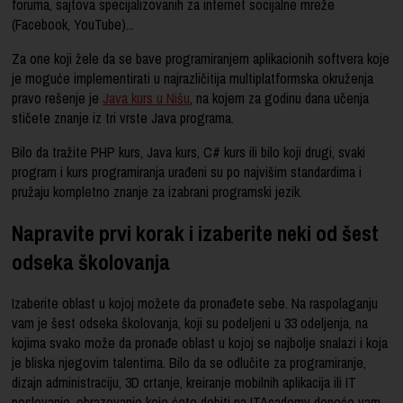
foruma, sajtova specijalizovanih za internet socijalne mreže
(Facebook, YouTube)...
Za one koji žele da se bave programiranjem aplikacionih softvera koje
je moguće implementirati u najrazličitija multiplatformska okruženja
pravo rešenje je
Java kurs u Nišu
, na kojem za godinu dana učenja
stičete znanje iz tri vrste Java programa.
Bilo da tražite PHP kurs, Java kurs, C# kurs ili bilo koji drugi, svaki
program i kurs programiranja urađeni su po najvišim standardima i
pružaju kompletno znanje za izabrani programski jezik.
Napravite prvi korak i izaberite neki od šest
odseka školovanja
Izaberite oblast u kojoj možete da pronađete sebe. Na raspolaganju
vam je šest odseka školovanja, koji su podeljeni u 33 odeljenja, na
kojima svako može da pronađe oblast u kojoj se najbolje snalazi i koja
je bliska njegovim talentima. Bilo da se odlučite za programiranje,
dizajn administraciju, 3D crtanje, kreiranje mobilnih aplikacija ili IT
poslovanje, obrazovanje koje ćete dobiti na ITAcademy doneće vam