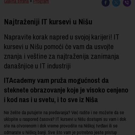
Glavna strana
»
Program
Najtraženiji IT kursevi u Nišu
Napravite korak napred u svojoj karijeri! IT
kursevi u Nišu pomoći će vam da usvojte
znanja i veštine za najtraženija zanimanja
današnjice u IT industriji
ITAcademy vam pruža mogućnost da
steknete obrazovanje koje je visoko cenjeno
i kod nas i u svetu, i to sve iz Niša
Ne želite da putujete na predavanja? Već radite i ne možete da se
uklopite u raspored časova? IT kursevi u Nišu dostupni su vam i dok
ste na otvorenom i dok vreme provodite na Niškoj tvrđavi ili se
odmarate u Niškoj banji. Sve što vam je potrebno jeste pristup