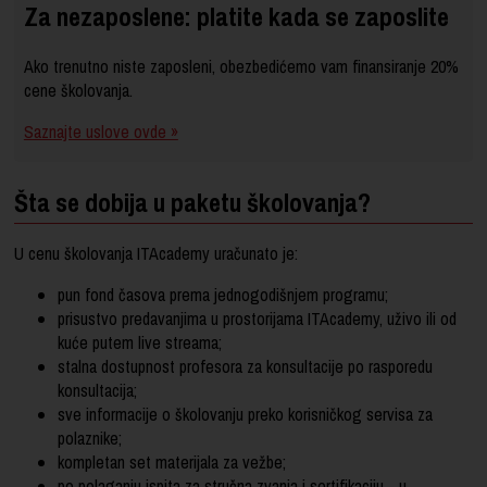
Za nezaposlene: platite kada se zaposlite
Ako trenutno niste zaposleni, obezbedićemo vam finansiranje 20%
cene školovanja.
Saznajte uslove ovde »
Šta se dobija u paketu školovanja?
U cenu školovanja ITAcademy uračunato je:
pun fond časova prema jednogodišnjem programu;
prisustvo predavanjima u prostorijama ITAcademy, uživo ili od
kuće putem live streama;
stalna dostupnost profesora za konsultacije po rasporedu
konsultacija;
sve informacije o školovanju preko korisničkog servisa za
polaznike;
kompletan set materijala za vežbe;
po polaganju ispita za stručna zvanja i sertifikaciju - u