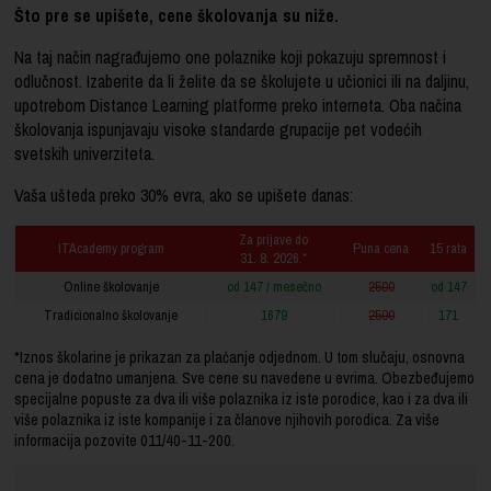
Što pre se upišete, cene školovanja su niže.
Na taj način nagrađujemo one polaznike koji pokazuju spremnost i
odlučnost. Izaberite da li želite da se školujete u učionici ili na daljinu,
upotrebom Distance Learning platforme preko interneta. Oba načina
školovanja ispunjavaju visoke standarde grupacije pet vodećih
svetskih univerziteta.
Vaša ušteda preko 30% evra, ako se upišete danas:
Za prijave do
ITAcademy program
Puna cena
15 rata
31. 8. 2026.*
Online školovanje
od 147 / mesečno
2500
od 147
Tradicionalno školovanje
1679
2500
171
*Iznos školarine je prikazan za plaćanje odjednom. U tom slučaju, osnovna
cena je dodatno umanjena. Sve cene su navedene u evrima. Obezbeđujemo
specijalne popuste za dva ili više polaznika iz iste porodice, kao i za dva ili
više polaznika iz iste kompanije i za članove njihovih porodica. Za više
informacija pozovite
011/40-11-200
.