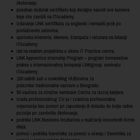
školovanju;
poseban dodatak sertifikatu koji detaljno navodi sve kurseve
koje ste završili na ITAcademy;
izdavanje LINK sertifikata za engleski i nemački jezik po
povlašćenim uslovima;
upotreba interneta, skenera, štampača i računara na lokaciji
ITAcademy;
rad na realnim projektima u okviru IT Practice centra;
LINK Apprentice Internship Program − program tromesečne
prakse u internacionalnoj kompaniji LINKgroup, osnivaču
ITAcademy;
100 radnih sati u coworking HUBovima za
polaznike tradicionalne nastave u Beogradu;
50 vaučera za stručne seminare Centra za razvoj karijere;
izrada profesionalnog CV-ja i zvanična profesionalna
orijentacija kao pomoć pri zaposlenju ili dolasku do bolje radne
pozicije po završetku školovanja;
podršku LINK Business Incubatora u realizaciji inovativnih biznis
ideja;
pomoć i podrška Savetnika za pomoć u učenju i Savetnika za