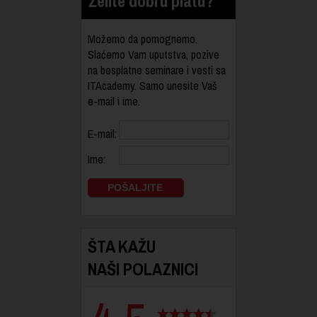
Želite dobru platu?
Možemo da pomognemo.
Slaćemo Vam uputstva, pozive
na besplatne seminare i vesti sa
ITAcademy. Samo unesite Vaš
e-mail i ime.
E-mail:
Ime:
ŠTA KAŽU
NAŠI POLAZNICI