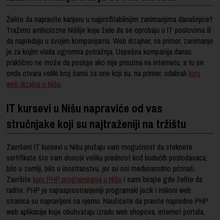
Želite da napravite karijeru u najprofitabilnijim zanimanjima današnjice?
Tražimo ambiciozne Nišlije koje žele da se oprobaju u IT poslovima ili
da napreduju u svojim kompanijama. Web dizajner, na primer, zanimanje
je za kojim vlada ogromna potražnja. Uspešna kompanija danas
praktično ne može da posluje ako nije prisutna na internetu, a tu se
onda otvara veliki broj šansi za one koji su, na primer, odabrali
kurs
web dizajna u Nišu
.
IT kursevi u Nišu napraviće od vas
stručnjake koji su najtraženiji na tržištu
Završeni IT kursevi u Nišu pružaju vam mogućnost da steknete
sertifikate što vam donosi veliku prednost kod budućih poslodavaca,
bilo u zemlji, bilo u inostranstvu, jer su oni međunarodno priznati.
Završite
kurs PHP programiranja u Nišu
i sami birajte gde želite da
radite. PHP je najrasprostranjeniji programski jezik i milioni web
stranica su napravljeni na njemu. Naučićete da pravite napredne PHP
web aplikacije koje obuhvataju izradu web shopova, internet portala,