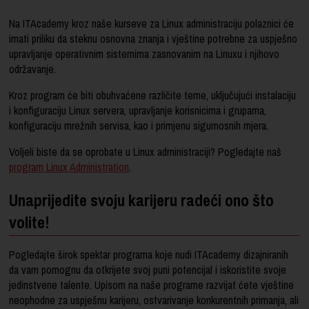
Na ITAcademy kroz naše kurseve za Linux administraciju polaznici će
imati priliku da steknu osnovna znanja i vještine potrebne za uspješno
upravljanje operativnim sistemima zasnovanim na Linuxu i njihovo
održavanje.
Kroz program će biti obuhvaćene različite teme, uključujući instalaciju
i konfiguraciju Linux servera, upravljanje korisnicima i grupama,
konfiguraciju mrežnih servisa, kao i primjenu sigurnosnih mjera.
Voljeli biste da se oprobate u Linux administraciji? Pogledajte naš
program Linux Administration
.
Unaprijedite svoju karijeru radeći ono što
volite!
Pogledajte širok spektar programa koje nudi ITAcademy dizajniranih
da vam pomognu da otkrijete svoj puni potencijal i iskoristite svoje
jedinstvene talente. Upisom na naše programe razvijat ćete vještine
neophodne za uspješnu karijeru, ostvarivanje konkurentnih primanja, ali