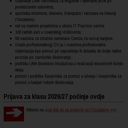
izdavanje LINK certifikata za engleski i njemački jezik po
povlašćenim uslovima;
upotreba interneta, skenera, štampača i računara na lokaciji
ITAcademy;
rad na realnim projektima u okviru IT Practice centra;
100 radnih sati u coworking HUBovima;
50 vaučera za stručne seminare Centra za razvoj karijere;
izrada profesionalnog CV-ja i zvanična profesionalna
orijentacija kao pomoć pri zaposlenju ili dolasku do bolje radne
pozicije po završetku školovanja;
podršku LINK Business Incubatora u realizaciji inovativnih biznis
ideja;
pomoć i podrška Savjetnika za pomoć u učenju i Savjetnika za
pomoć u karijeri tokom školovanja.
Prijava za klasu 2026/27 počinje ovdje
Kliknite na
ovaj link da se prijavite na ITAcademy »»»