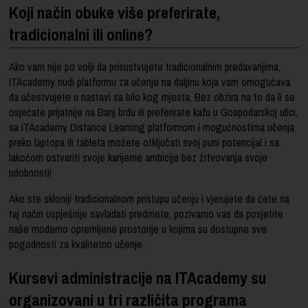
Koji način obuke više preferirate,
tradicionalni ili online?
Ako vam nije po volji da prisustvujete tradicionalnim predavanjima,
ITAcademy nudi platformu za učenje na daljinu koja vam omogućava
da učestvujete u nastavi sa bilo kog mjesta. Bez obzira na to da li se
osjećate prijatnije na Banj brdu ili preferirate kafu u Gospodarskoj ulici,
sa ITAcademy Distance Learning platformom i mogućnostima učenja
preko laptopa ili tableta možete otključati svoj puni potencijal i sa
lakoćom ostvariti svoje karijerne ambicije bez žrtvovanja svoje
udobnosti!
Ako ste skloniji tradicionalnom pristupu učenju i vjerujete da ćete na
taj način uspješnije savladati predmete, pozivamo vas da posjetite
naše moderno opremljene prostorije u kojima su dostupne sve
pogodnosti za kvalitetno učenje.
Kursevi administracije na ITAcademy su
organizovani u tri različita programa