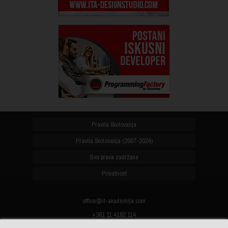
Pravila školovanja
Pravila školovanja (2007-2024)
Sva prava zadržana
Privatnost
office@it-akademija.com
+381 11 4182 114