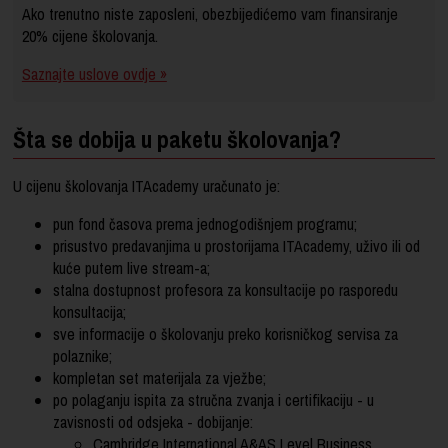
Ako trenutno niste zaposleni, obezbijedićemo vam finansiranje
20% cijene školovanja.
Saznajte uslove ovdje »
Šta se dobija u paketu školovanja?
U cijenu školovanja ITAcademy uračunato je:
pun fond časova prema jednogodišnjem programu;
prisustvo predavanjima u prostorijama ITAcademy, uživo ili od
kuće putem live stream-a;
stalna dostupnost profesora za konsultacije po rasporedu
konsultacija;
sve informacije o školovanju preko korisničkog servisa za
polaznike;
kompletan set materijala za vježbe;
po polaganju ispita za stručna zvanja i certifikaciju - u
zavisnosti od odsjeka - dobijanje:
Cambridge International A&AS Level Business,