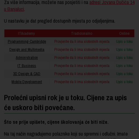
Za više informacija, možete nas posjetiti i na
adresi Jovana Dučića 14
u Banjaluci
.
U nastavku je dat pregled dostupnih mjesta po odjeljenjima.
ITAcademy
Tradicionalno
Online
Programming-Cambridge
Provjerite da li ima slobodnih mjesta
Upis u toku
Design and Multimedia
Provjerite da li ima slobodnih mjesta
Upis u toku
Administration
Provjerite da li ima slobodnih mjesta
Upis u toku
IT Business
Provjerite da li ima slobodnih mjesta
Upis u toku
3D Design & CAD
Provjerite da li ima slobodnih mjesta
Upis u toku
Mobile Development
Provjerite da li ima slobodnih mjesta
Upis u toku
Prolećni upisni rok je u toku. Cijene za upis
će uskoro biti povećane.
Što se prije upišete, cijene školovanja će biti niže.
Na taj način nagrađujemo polaznike koji su spremni i odlučni. Imate