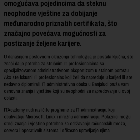
omogućava pojedincima da steknu
neophodne vještine za dobijanje
međunarodno priznatih certifikata, što
značajno povećava mogućnosti za
postizanje željene karijere.
U današnjem poslovnom okruženju tehnologija je postala ključna, što
znači da je potreba za stručnim IT profesionalcima sa
specijalizovanom administrativnom ekspertizom u stalnom porastu.
Ako ste iskusni IT profesionalac koji želi da napreduje u karijeri ili ste
nedavno diplomirali, IT administrativna obuka u Banjaluci pruža vam
osnovna znanja i vještine koji su neophodni za napredovanje u ovoj
oblasti.
ITAcademy nudi različite programe za IT administraciju, koji
obuhvataju Microsoft, Linux i mrežnu administraciju. Polaznici mogu
steći znanja i vještine potrebne za održavanje računarskih mreža,
servera i operativnih sistema i efikasno upravljanje njima.