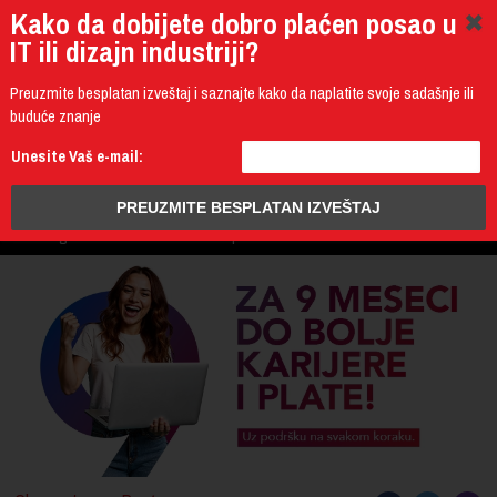
Kako da dobijete dobro plaćen posao u
IT ili dizajn industriji?
Preuzmite besplatan izveštaj i saznajte kako da naplatite svoje sadašnje ili
buduće znanje
011 4011 200
Unesite Vaš e-mail:
Programming
Design & Multimedia
Administration
IT Business
PROGRAM
3D Design & CAD
Mobile Development
UPIS
ŠTA DOBIJATE
UČENJE NA DALJINU
DIPLOME I SERTIFIKATI
O IT AKADEMIJI