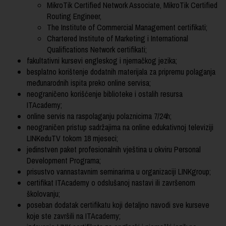
MikroTik Certified Network Associate, MikroTik Certified
Routing Engineer,
The Institute of Commercial Management certifikati;
Chartered Institute of Marketing i International
Qualifications Network certifikati;
fakultativni kursevi engleskog i njemačkog jezika;
besplatno korištenje dodatnih materijala za pripremu polaganja
međunarodnih ispita preko online servisa;
neograničeno korišćenje biblioteke i ostalih resursa
ITAcademy;
online servis na raspolaganju polaznicima 7/24h;
neograničen pristup sadržajima na online edukativnoj televiziji
LINKeduTV tokom 18 mjeseci;
jedinstven paket profesionalnih vještina u okviru Personal
Development Programa;
prisustvo vannastavnim seminarima u organizaciji LINKgroup;
certifikat ITAcademy o odslušanoj nastavi ili završenom
školovanju;
poseban dodatak certifikatu koji detaljno navodi sve kurseve
koje ste završili na ITAcademy;