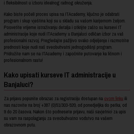
i fleksibilnost u izboru idealnog radnog okruženja.
Kako biste počeli proces upisa na ITAcademy, ključno je odabrati
program i skup vještina koji su u skladu sa vašom karijernom željom.
Posvetite vrijeme istraživanju detalja i otkrijte zašto su kursevi IT
administracije koje nudi ITAcademy u Banjaluci odličan izbor za vaš
profesionalni razvoj. Pregledajte pažljivo svako odjeljenje i razmotrite
prednosti koje nudi naš sveobuhvatni jednogodišnji program.
Pridružite nam se na ITAcademy i započnite putovanje ka ličnom i
profesionalnom rastu!
Kako upisati kurseve IT administracije u
Banjaluci?
Za prijavu popunite obrazac za registraciju dostupan na
ovom linku
ili
nas nazovite na broj +387 (0)51/303-520, od ponedjeljka do petka, od
9 do 20 časova. Nakon što podnesete prijavu, naši savjetnici za upis
su vam na raspolaganju za sveobuhvatno vodstvo na vašem
obrazovnom putu.