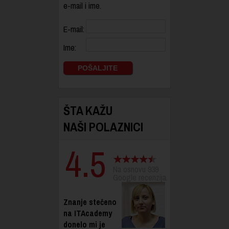
e-mail i ime.
E-mail:
Ime:
ŠTA KAŽU
NAŠI POLAZNICI
4.5
Na osnovu 939
Google recenzija.
Znanje stečeno
na ITAcademy
donelo mi je