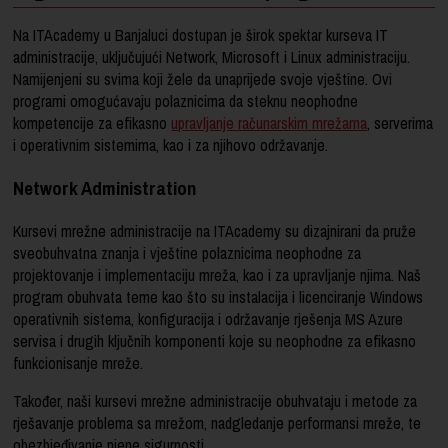
Na ITAcademy u Banjaluci dostupan je širok spektar kurseva IT
administracije, uključujući Network, Microsoft i Linux administraciju.
Namijenjeni su svima koji žele da unaprijede svoje vještine. Ovi
programi omogućavaju polaznicima da steknu neophodne
kompetencije za efikasno
upravljanje računarskim mrežama
, serverima
i operativnim sistemima, kao i za njihovo održavanje.
Network Administration
Kursevi mrežne administracije na ITAcademy su dizajnirani da pruže
sveobuhvatna znanja i vještine polaznicima neophodne za
projektovanje i implementaciju mreža, kao i za upravljanje njima. Naš
program obuhvata teme kao što su instalacija i licenciranje Windows
operativnih sistema, konfiguracija i održavanje rješenja MS Azure
servisa i drugih ključnih komponenti koje su neophodne za efikasno
funkcionisanje mreže.
Također, naši kursevi mrežne administracije obuhvataju i metode za
rješavanje problema sa mrežom, nadgledanje performansi mreže, te
obezbjeđivanje njene sigurnosti.