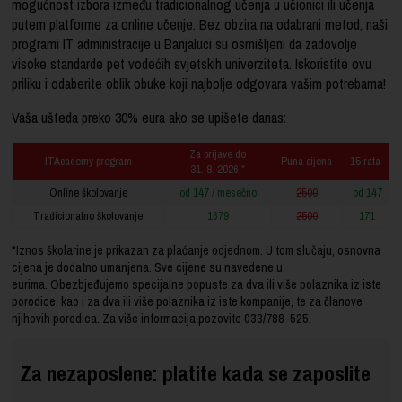
mogućnost izbora između tradicionalnog učenja u učionici ili učenja
putem platforme za online učenje. Bez obzira na odabrani metod, naši
programi IT administracije u Banjaluci su osmišljeni da zadovolje
visoke standarde pet vodećih svjetskih univerziteta. Iskoristite ovu
priliku i odaberite oblik obuke koji najbolje odgovara vašim potrebama!
Vaša ušteda preko 30% eura ako se upišete danas:
Za prijave do
ITAcademy program
Puna cijena
15 rata
31. 8. 2026.*
Online školovanje
od 147 / mesečno
2500
od 147
Tradicionalno školovanje
1679
2500
171
*Iznos školarine je prikazan za plaćanje odjednom. U tom slučaju, osnovna
cijena je dodatno umanjena. Sve cijene su navedene u
eurima. Obezbjeđujemo specijalne popuste za dva ili više polaznika iz iste
porodice, kao i za dva ili više polaznika iz iste kompanije, te za članove
njihovih porodica. Za više informacija pozovite
033/788-525
.
Za nezaposlene: platite kada se zaposlite