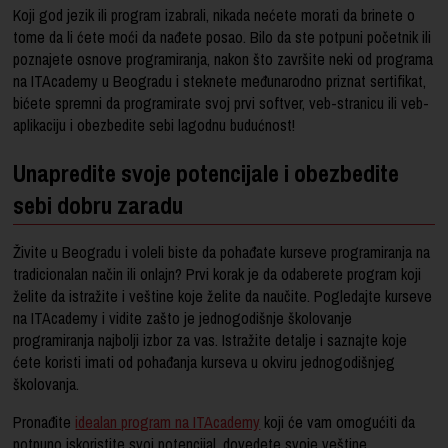
Koji god jezik ili program izabrali, nikada nećete morati da brinete o
tome da li ćete moći da nađete posao. Bilo da ste potpuni početnik ili
poznajete osnove programiranja, nakon što završite neki od programa
na ITAcademy u Beogradu i steknete međunarodno priznat sertifikat,
bićete spremni da programirate svoj prvi softver, veb-stranicu ili veb-
aplikaciju i obezbedite sebi lagodnu budućnost!
Unapredite svoje potencijale i obezbedite
sebi dobru zaradu
Živite u Beogradu i voleli biste da pohađate kurseve programiranja na
tradicionalan način ili onlajn? Prvi korak je da odaberete program koji
želite da istražite i veštine koje želite da naučite. Pogledajte kurseve
na ITAcademy i vidite zašto je jednogodišnje školovanje
programiranja najbolji izbor za vas. Istražite detalje i saznajte koje
ćete koristi imati od pohađanja kurseva u okviru jednogodišnjeg
školovanja.
Pronađite
idealan program na ITAcademy
koji će vam omogućiti da
potpuno iskoristite svoj potencijal, dovedete svoje veštine