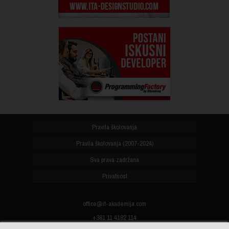
Pravila školovanja
Pravila školovanja (2007-2024)
Sva prava zadržana
Privatnost
office@it-akademija.com
+381 11 4182 114