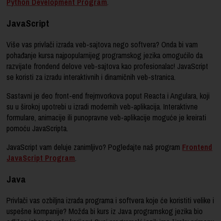
Python Development Program
.
JavaScript
Više vas privlači izrada veb-sajtova nego softvera? Onda bi vam
pohađanje kursa najpopularnijeg programskog jezika omogućilo da
razvijate frondend delove veb-sajtova kao profesionalac! JavaScript
se koristi za izradu interaktivnih i dinamičnih veb-stranica.
Sastavni je deo front-end frejmvorkova poput Reacta i Angulara, koji
su u širokoj upotrebi u izradi modernih veb-aplikacija. Interaktivne
formulare, animacije ili punopravne veb-aplikacije moguće je kreirati
pomoću JavaScripta.
JavaScript vam deluje zanimljivo? Pogledajte naš program
Frontend
JavaScript Program
.
Java
Privlači vas ozbiljna izrada programa i softvera koje će koristiti velike i
uspešne kompanije? Možda bi kurs iz Java programskog jezika bio