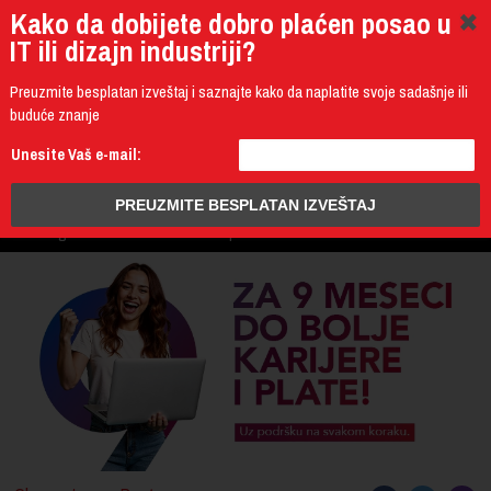
Kako da dobijete dobro plaćen posao u
IT ili dizajn industriji?
Preuzmite besplatan izveštaj i saznajte kako da naplatite svoje sadašnje ili
buduće znanje
011 4011 200
Unesite Vaš e-mail:
Programming
Design & Multimedia
Administration
IT Business
PROGRAM
3D Design & CAD
Mobile Development
UPIS
ŠTA DOBIJATE
UČENJE NA DALJINU
DIPLOME I SERTIFIKATI
O IT AKADEMIJI