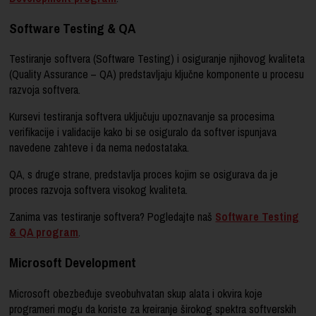
Software Testing & QA
Testiranje softvera (Software Testing) i osiguranje njihovog kvaliteta
(Quality Assurance – QA) predstavljaju ključne komponente u procesu
razvoja softvera.
Kursevi testiranja softvera uključuju upoznavanje sa procesima
verifikacije i validacije kako bi se osiguralo da softver ispunjava
navedene zahteve i da nema nedostataka.
QA, s druge strane, predstavlja proces kojim se osigurava da je
proces razvoja softvera visokog kvaliteta.
Zanima vas testiranje softvera? Pogledajte naš
Software Testing
& QA program
.
Microsoft Development
Microsoft obezbeđuje sveobuhvatan skup alata i okvira koje
programeri mogu da koriste za kreiranje širokog spektra softverskih