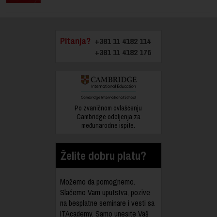
Pitanja?
+381 11 4182 114
+381 11 4182 176
Po zvaničnom ovlašćenju
Cambridge odeljenja za
međunarodne ispite.
Želite dobru platu?
Možemo da pomognemo.
Slaćemo Vam uputstva, pozive
na besplatne seminare i vesti sa
ITAcademy. Samo unesite Vaš