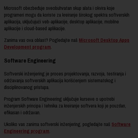
Microsoft obezbeđuje sveobuhvatan skup alata i okvira koje
programeri mogu da koriste za kreiranje širokog spektra softverskih
aplikacija, uključujući veb-aplikacije, desktop aplikacije, mobilne
aplikacije i cloud-based aplikacije.
Zanima vas ova oblast? Pogledajte naš
Microsoft Desktop Apps
Development program
.
Software Engineering
Softverski inženjering je proces projektovanja, razvoja, testiranja i
održavanja softverskih aplikacija korišćenjem sistematskog i
disciplinovanog pristupa.
Program Software Engineering uključuje kurseve o upotrebi
inženjerskih principa i tehnika za kreiranje softvera koji je pouzdan,
efikasan i održavan.
Ukoliko vas zanima softverski inženjering, pogledajte naš
Software
Engineering program
.