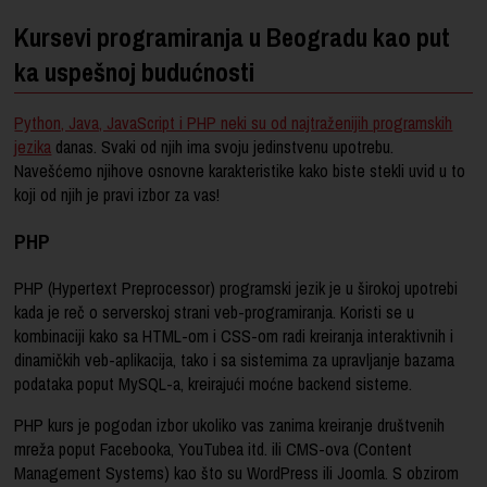
Kursevi programiranja u Beogradu kao put
ka uspešnoj budućnosti
Python, Java, JavaScript i PHP neki su od najtraženijih programskih
jezika
danas. Svaki od njih ima svoju jedinstvenu upotrebu.
Navešćemo njihove osnovne karakteristike kako biste stekli uvid u to
koji od njih je pravi izbor za vas!
PHP
PHP (Hypertext Preprocessor) programski jezik je u širokoj upotrebi
kada je reč o serverskoj strani veb-programiranja. Koristi se u
kombinaciji kako sa HTML-om i CSS-om radi kreiranja interaktivnih i
dinamičkih veb-aplikacija, tako i sa sistemima za upravljanje bazama
podataka poput MySQL-a, kreirajući moćne backend sisteme.
PHP kurs je pogodan izbor ukoliko vas zanima kreiranje društvenih
mreža poput Facebooka, YouTubea itd. ili CMS-ova (Content
Management Systems) kao što su WordPress ili Joomla. S obzirom