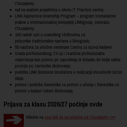
ITAcademy;
rad na realnim projektima u okviru IT Practice centra;
LINK Apprentice Internship Program − program tromesečne
prakse u internacionalnoj kompaniji LINKgroup, osnivaču
ITAcademy;
100 radnih sati u coworking HUBovima za
polaznike tradicionalne nastave u Beogradu;
50 vaučera za stručne seminare Centra za razvoj karijere;
izrada profesionalnog CV-ja i zvanična profesionalna
orijentacija kao pomoć pri zaposlenju ili dolasku do bolje radne
pozicije po završetku školovanja;
podršku LINK Business Incubatora u realizaciji inovativnih biznis
ideja;
pomoć i podrška Savetnika za pomoć u učenju i Savetnika za
pomoć u karijeri tokom školovanja.
Prijava za klasu 2026/27 počinje ovde
Kliknite na
ovaj link da se prijavite na ITAcademy »»»