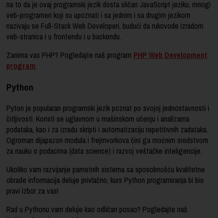
na to da je ovaj programski jezik dosta sličan JavaScript jeziku, mnogi
veb-programeri koji su upoznati i sa jednim i sa drugim jezikom
nazivaju se Full-Stack Web Developeri, budući da rukovode izradom
veb-stranica i u frontendu i u backendu.
Zanima vas PHP? Pogledajte naš program
PHP Web Development
program
.
Python
Pyton je popularan programski jezik poznat po svojoj jednostavnosti i
čitljivosti. Koristi se uglavnom u mašinskom učenju i analizama
podataka, kao i za izradu skripti i automatizaciju repetitivnih zadataka.
Ogroman dijapazon modula i frejmvorkova čini ga moćnim sredstvom
za nauku o podacima (data science) i razvoj veštačke inteligencije.
Ukoliko vam razvijanje pametnih sistema sa sposobnošću kvalitetne
obrade informacija deluje privlačno, kurs Python programiranja bi bio
pravi izbor za vas!
Rad u Pythonu vam deluje kao odličan posao? Pogledajte naš