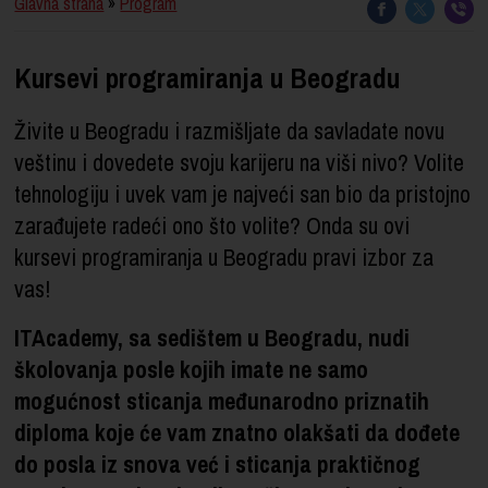
Glavna strana
»
Program
Kursevi programiranja u Beogradu
Živite u Beogradu i razmišljate da savladate novu
veštinu i dovedete svoju karijeru na viši nivo? Volite
tehnologiju i uvek vam je najveći san bio da pristojno
zarađujete radeći ono što volite? Onda su ovi
kursevi programiranja u Beogradu pravi izbor za
vas!
ITAcademy, sa sedištem u Beogradu, nudi
školovanja posle kojih imate ne samo
mogućnost sticanja međunarodno priznatih
diploma koje će vam znatno olakšati da dođete
do posla iz snova već i sticanja praktičnog