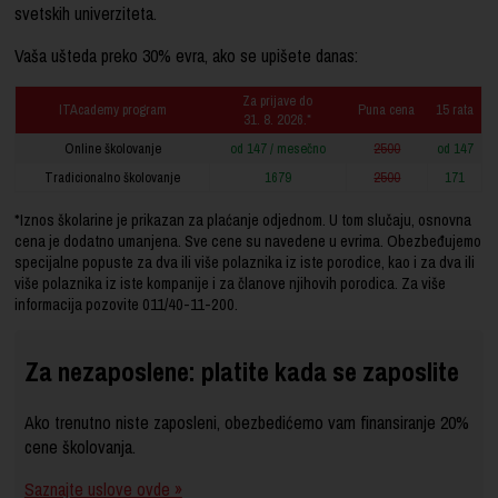
svetskih univerziteta.
Vaša ušteda preko 30% evra, ako se upišete danas:
Za prijave do
ITAcademy program
Puna cena
15 rata
31. 8. 2026.*
Online školovanje
od 147 / mesečno
2500
od 147
Tradicionalno školovanje
1679
2500
171
*Iznos školarine je prikazan za plaćanje odjednom. U tom slučaju, osnovna
cena je dodatno umanjena. Sve cene su navedene u evrima. Obezbeđujemo
specijalne popuste za dva ili više polaznika iz iste porodice, kao i za dva ili
više polaznika iz iste kompanije i za članove njihovih porodica. Za više
informacija pozovite
011/40-11-200
.
Za nezaposlene: platite kada se zaposlite
Ako trenutno niste zaposleni, obezbedićemo vam finansiranje 20%
cene školovanja.
Saznajte uslove ovde »