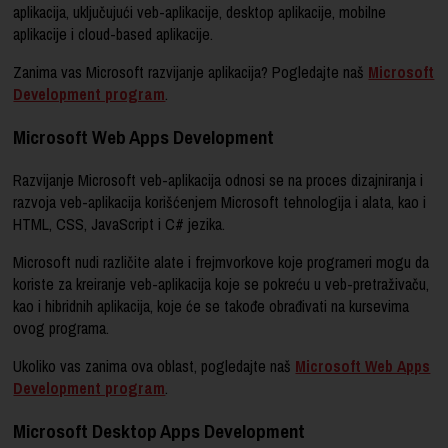
aplikacija, uključujući veb-aplikacije, desktop aplikacije, mobilne
aplikacije i cloud-based aplikacije.
Zanima vas Microsoft razvijanje aplikacija? Pogledajte naš
Microsoft
Development program
.
Microsoft Web Apps Development
Razvijanje Microsoft veb-aplikacija odnosi se na proces dizajniranja i
razvoja veb-aplikacija korišćenjem Microsoft tehnologija i alata, kao i
HTML, CSS, JavaScript i C# jezika.
Microsoft nudi različite alate i frejmvorkove koje programeri mogu da
koriste za kreiranje veb-aplikacija koje se pokreću u veb-pretraživaču,
kao i hibridnih aplikacija, koje će se takođe obrađivati na kursevima
ovog programa.
Ukoliko vas zanima ova oblast, pogledajte naš
Microsoft Web Apps
Development program
.
Microsoft Desktop Apps Development