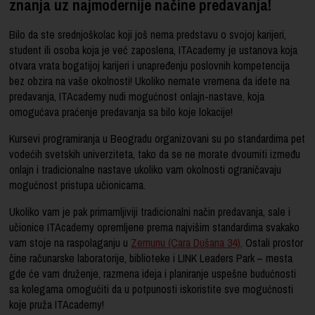
znanja uz najmodernije načine predavanja!
Bilo da ste srednjoškolac koji još nema predstavu o svojoj karijeri,
student ili osoba koja je već zaposlena, ITAcademy je ustanova koja
otvara vrata bogatijoj karijeri i unapređenju poslovnih kompetencija
bez obzira na vaše okolnosti! Ukoliko nemate vremena da idete na
predavanja, ITAcademy nudi mogućnost onlajn-nastave, koja
omogućava praćenje predavanja sa bilo koje lokacije!
Kursevi programiranja u Beogradu organizovani su po standardima pet
vodećih svetskih univerziteta, tako da se ne morate dvoumiti između
onlajn i tradicionalne nastave ukoliko vam okolnosti ograničavaju
mogućnost pristupa učionicama.
Ukoliko vam je pak primamljiviji tradicionalni način predavanja, sale i
učionice ITAcademy opremljene prema najvišim standardima svakako
vam stoje na raspolaganju u
Zemunu (Cara Dušana 34)
. Ostali prostor
čine računarske laboratorije, biblioteke i LINK Leaders Park – mesta
gde će vam druženje, razmena ideja i planiranje uspešne budućnosti
sa kolegama omogućiti da u potpunosti iskoristite sve mogućnosti
koje pruža ITAcademy!