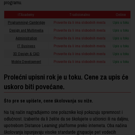
programu.
ITAcademy
Tradicionalno
Online
Programming-Cambridge
Proverite da li ima slobodnih mesta
Upis u toku
Design and Multimedia
Proverite da li ima slobodnih mesta
Upis u toku
Administration
Proverite da li ima slobodnih mesta
Upis u toku
IT Business
Proverite da li ima slobodnih mesta
Upis u toku
3D Design & CAD
Proverite da li ima slobodnih mesta
Upis u toku
Mobile Development
Proverite da li ima slobodnih mesta
Upis u toku
Prolećni upisni rok je u toku. Cene za upis će
uskoro biti povećane.
Što pre se upišete, cene školovanja su niže.
Na taj način nagrađujemo one polaznike koji pokazuju spremnost i
odlučnost. Izaberite da li želite da se školujete u učionici ili na daljinu,
upotrebom Distance Learning platforme preko interneta. Oba načina
školovanja ispunjavaju visoke standarde grupacije pet vodećih