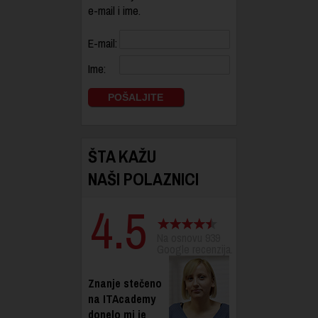
e-mail i ime.
E-mail:
Ime:
ŠTA KAŽU
NAŠI POLAZNICI
4.5
Na osnovu 939
Google recenzija.
Znanje stečeno
na ITAcademy
donelo mi je