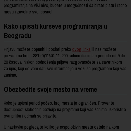
programiranja na viši nivo, budete u mogućnosti da birate platu i radno
mesti i zavolite svoj posao!
Kako upisati kurseve programiranja u
Beogradu
Prijavu možete popuniti i poslati preko
ovog linka
ili nas možete
pozvati na broj +381 (0)11/40-11-200 radnim danima u periodu od 9 do
20 časova. Nakon podnošenja prijave razgovaraćete sa savetnikom
za upis, koji će vam dati sve informacije u vezi sa programom koji vas
zanima.
Obezbedite svoje mesto na vreme
Kako je upisni period počeo, broj mesta je ograničen. Proverite
dostupnost slobodnih pozicija na programu koji vas zanima, iskoristite
ovu priliku i odmah se prijavite.
U nastavku pogledajte koliko je raspoloživih mesta ostalo na kom