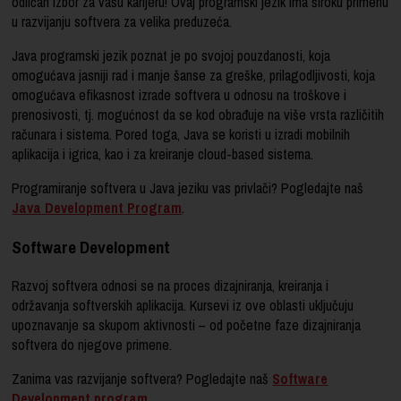
odličan izbor za vašu karijeru! Ovaj programski jezik ima široku primenu
u razvijanju softvera za velika preduzeća.
Java programski jezik poznat je po svojoj pouzdanosti, koja
omogućava jasniji rad i manje šanse za greške, prilagodljivosti, koja
omogućava efikasnost izrade softvera u odnosu na troškove i
prenosivosti, tj. mogućnost da se kod obrađuje na više vrsta različitih
računara i sistema. Pored toga, Java se koristi u izradi mobilnih
aplikacija i igrica, kao i za kreiranje cloud-based sistema.
Programiranje softvera u Java jeziku vas privlači? Pogledajte naš
Java Development Program
.
Software Development
Razvoj softvera odnosi se na proces dizajniranja, kreiranja i
održavanja softverskih aplikacija. Kursevi iz ove oblasti uključuju
upoznavanje sa skupom aktivnosti – od početne faze dizajniranja
softvera do njegove primene.
Zanima vas razvijanje softvera? Pogledajte naš
Software
Development program
.