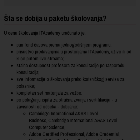
Šta se dobija u paketu školovanja?
U cenu školovanja ITAcademy uračunato je:
pun fond časova prema jednogodišnjem programu;
prisustvo predavanjima u prostorijama ITAcademy, uživo ili od
kuće putem live streama;
stalna dostupnost profesora za konsultacije po rasporedu
konsultacija;
sve informacije o školovanju preko korisničkog servisa za
polaznike;
kompletan set materijala za vežbe;
po polaganju ispita za stručna zvanja i sertifikaciju - u
zavisnosti od odseka - dobijanje:
Cambridge International A&AS Level
Business, Cambridge International A&AS Level
Computer Science,
Adobe Certified Professional, Adobe Credential,