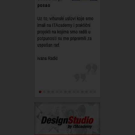
posao
Uz to, vrhunski uslovi koje smo
imali na ITAcademy i praktični
projekti na kojima smo radili u
potpunosti su me pripremili za
uspešan rad.
Ivana Radić