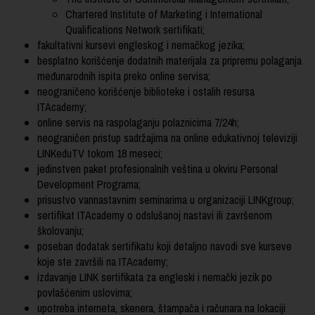
Chartered Institute of Marketing i International
Qualifications Network sertifikati;
fakultativni kursevi engleskog i nemačkog jezika;
besplatno korišćenje dodatnih materijala za pripremu polaganja
međunarodnih ispita preko online servisa;
neograničeno korišćenje biblioteke i ostalih resursa
ITAcademy;
online servis na raspolaganju polaznicima 7/24h;
neograničen pristup sadržajima na online edukativnoj televiziji
LINKeduTV tokom 18 meseci;
jedinstven paket profesionalnih veština u okviru Personal
Development Programa;
prisustvo vannastavnim seminarima u organizaciji LINKgroup;
sertifikat ITAcademy o odslušanoj nastavi ili završenom
školovanju;
poseban dodatak sertifikatu koji detaljno navodi sve kurseve
koje ste završili na ITAcademy;
izdavanje LINK sertifikata za engleski i nemački jezik po
povlašćenim uslovima;
upotreba interneta, skenera, štampača i računara na lokaciji