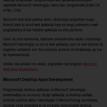
naprednih Microsoft tehnologija i alata, kao i programskih jezika C#,
HTML i CSS.
Microsoft nudi širok spektar alata i okvira koje programeri mogu
koristiti kako bi razvili web aplikacije koje se mogu pokrenuti u web
pregledačima ili kao hibridne aplikacije na više platformi.
Učeći na ovim kursevima, dobićete sveobuhvatnu obuku o korištenju
Microsoft tehnologija za razvoj web aplikacija, koja će vam pomoći da
uspješno savladate sve faze procesa, počevši od dizajniranja, pa sve
do implementacije.
Ukoliko vas privlači ova oblast, pogledajte naš program
Microsoft
Web Apps Development
.
Microsoft Desktop Apps Development
Programiranje desktop aplikacija za Microsoft tehnologije
usredsređuje se na razvoj i dizajn aplikacija za desktop uređaje,
koristeći različite alate i tehnologije iz Microsoftovog asortimana.
Akcenat ovog programa je na stvaranju funkcionalnih desktop