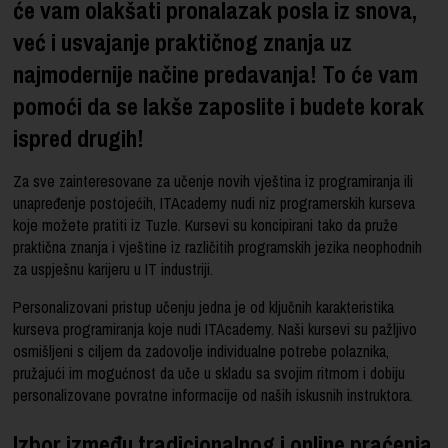
će vam olakšati pronalazak posla iz snova,
već i usvajanje praktičnog znanja uz
najmodernije načine predavanja! To će vam
pomoći da se lakše zaposlite i budete korak
ispred drugih!
Za sve zainteresovane za učenje novih vještina iz programiranja ili
unapređenje postojećih, ITAcademy nudi niz programerskih kurseva
koje možete pratiti iz Tuzle. Kursevi su koncipirani tako da pruže
praktična znanja i vještine iz različitih programskih jezika neophodnih
za uspješnu karijeru u IT industriji.
Personalizovani pristup učenju jedna je od ključnih karakteristika
kurseva programiranja koje nudi ITAcademy. Naši kursevi su pažljivo
osmišljeni s ciljem da zadovolje individualne potrebe polaznika,
pružajući im mogućnost da uče u skladu sa svojim ritmom i dobiju
personalizovane povratne informacije od naših iskusnih instruktora.
Izbor između tradicionalnog i online praćenja