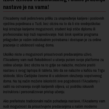
nastave je na vama!
ITAcademy nudi jedinstvenu priliku za unapređenje karijere i poslovnih
vještina pojedinaca u Tuzli, bez obzira na to da li ste srednjoškolac
koji istražuje karijerne mogućnosti, student koji stiče diplomu ili
profesionalac koji traži napredovanje. Naš širok spektar programa
prilagođen je vašim individualnim potrebama i dostupan je za online
praćenje iz udobnosti vašeg doma.
Ukoliko niste u mogućnosti prisustvovati predavanjima uživo,
ITAcademy vam nudi fleksibilnost u učenju putem svoje platforme za
online učenje. Bez obzira na to gdje se nalazite, možete pratiti
nastavu s svog laptopa ili tableta, bilo da se nalazite u kafiću na Trgu
slobode, blizu Čaršijske česme ili u udobnom okruženju sopstvenog
doma. Na taj način možete iskoristiti sve pogodnosti ITAcademy i
raditi na ostvarenju svojih karijernih ciljeva, uz podršku iskusnih
instruktora i personalizovan pristup učenju.
Ako preferirate tradicionalni način pohađanja nastave, ITAcademy vam
nudi mogućnost da prisustvujete predavanjima u našim moderno