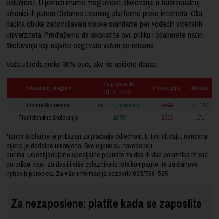
odlučnost. U ponudi imamo mogućnost školovanja u tradicionalnoj
učionici ili putem Distance Learning platforme preko interneta. Oba
načina obuke zadovoljavaju visoke standarde pet vodećih svjetskih
univerziteta. Predlažemo da iskoristite ovu priliku i odaberete način
školovanja koji najviše odgovara vašim potrebama.
Vaša ušteda preko 30% eura, ako se upišete danas:
Za prijave do
ITAcademy program
Puna cijena
15 rata
31. 8. 2026.*
Online školovanje
od 147 / mesečno
2500
od 147
Tradicionalno školovanje
1679
2500
171
*Iznos školarine je prikazan za plaćanje odjednom. U tom slučaju, osnovna
cijena je dodatno umanjena. Sve cijene su navedene u
eurima. Obezbjeđujemo specijalne popuste za dva ili više polaznika iz iste
porodice, kao i za dva ili više polaznika iz iste kompanije, te za članove
njihovih porodica. Za više informacija pozovite
033/788-525
.
Za nezaposlene: platite kada se zaposlite