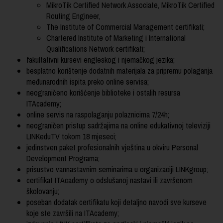
MikroTik Certified Network Associate, MikroTik Certified
Routing Engineer,
The Institute of Commercial Management certifikati;
Chartered Institute of Marketing i International
Qualifications Network certifikati;
fakultativni kursevi engleskog i njemačkog jezika;
besplatno korištenje dodatnih materijala za pripremu polaganja
međunarodnih ispita preko online servisa;
neograničeno korišćenje biblioteke i ostalih resursa
ITAcademy;
online servis na raspolaganju polaznicima 7/24h;
neograničen pristup sadržajima na online edukativnoj televiziji
LINKeduTV tokom 18 mjeseci;
jedinstven paket profesionalnih vještina u okviru Personal
Development Programa;
prisustvo vannastavnim seminarima u organizaciji LINKgroup;
certifikat ITAcademy o odslušanoj nastavi ili završenom
školovanju;
poseban dodatak certifikatu koji detaljno navodi sve kurseve
koje ste završili na ITAcademy;