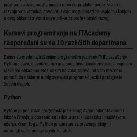
program za Java programiranje moći će produbiti svoje znanje o
razvoju web stranica, povećati svoje mogućnosti za uspješnu karijeru
u ovoj oblasti i stvoriti nove prilike za profesionalni razvoj.
Kursevi programiranja na ITAcademy
raspoređeni su na 10 različitih departmana
Danas su među najtraženijim programskim jezicima PHP, JavaScript,
Python i Java, a svaki od njih ima specifične karakteristike i primjenu u
različitim oblastima. Bez obzira na vaše ciljeve, mi vam možemo
pomoći da odaberete odgovarajući programski jezik i postignete
željeni uspjeh.
Python
Python je popularan programski jezik zbog svoje jednostavnosti i
lakoće čitanja, a posebno se ističe u analizi podataka i mašinskom
učenju. Osim toga, Python je koristan za stvaranje skripti i
automatizaciju ponavljajućih zadataka.