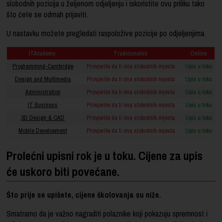
slobodnih pozicija u željenom odjeljenju i iskoristite ovu priliku tako
što ćete se odmah prijaviti.
U nastavku možete pregledati raspoložive pozicije po odjeljenjima.
ITAcademy
Tradicionalno
Online
Programming-Cambridge
Provjerite da li ima slobodnih mjesta
Upis u toku
Design and Multimedia
Provjerite da li ima slobodnih mjesta
Upis u toku
Administration
Provjerite da li ima slobodnih mjesta
Upis u toku
IT Business
Provjerite da li ima slobodnih mjesta
Upis u toku
3D Design & CAD
Provjerite da li ima slobodnih mjesta
Upis u toku
Mobile Development
Provjerite da li ima slobodnih mjesta
Upis u toku
Prolećni upisni rok je u toku. Cijene za upis
će uskoro biti povećane.
Što prije se upišete, cijene školovanja su niže.
Smatramo da je važno nagraditi polaznike koji pokazuju spremnost i