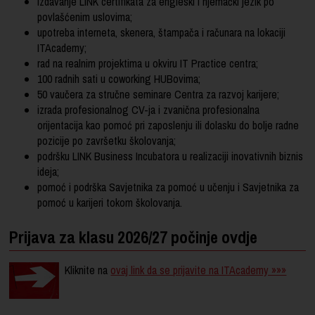
izdavanje LINK certifikata za engleski i njemački jezik po
povlašćenim uslovima;
upotreba interneta, skenera, štampača i računara na lokaciji
ITAcademy;
rad na realnim projektima u okviru IT Practice centra;
100 radnih sati u coworking HUBovima;
50 vaučera za stručne seminare Centra za razvoj karijere;
izrada profesionalnog CV-ja i zvanična profesionalna
orijentacija kao pomoć pri zaposlenju ili dolasku do bolje radne
pozicije po završetku školovanja;
podršku LINK Business Incubatora u realizaciji inovativnih biznis
ideja;
pomoć i podrška Savjetnika za pomoć u učenju i Savjetnika za
pomoć u karijeri tokom školovanja.
Prijava za klasu 2026/27 počinje ovdje
Kliknite na
ovaj link da se prijavite na ITAcademy »»»