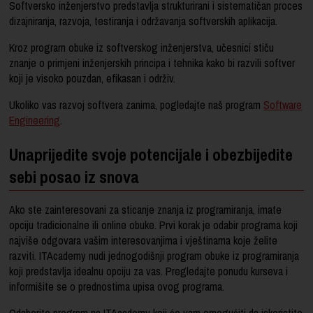
Softversko inženjerstvo predstavlja strukturirani i sistematičan proces
dizajniranja, razvoja, testiranja i održavanja softverskih aplikacija.
Kroz program obuke iz softverskog inženjerstva, učesnici stiču
znanje o primjeni inženjerskih principa i tehnika kako bi razvili softver
koji je visoko pouzdan, efikasan i održiv.
Ukoliko vas razvoj softvera zanima, pogledajte naš program
Software
Engineering
.
Unaprijedite svoje potencijale i obezbijedite
sebi posao iz snova
Ako ste zainteresovani za sticanje znanja iz programiranja, imate
opciju tradicionalne ili online obuke. Prvi korak je odabir programa koji
najviše odgovara vašim interesovanjima i vještinama koje želite
razviti. ITAcademy nudi jednogodišnji program obuke iz programiranja
koji predstavlja idealnu opciju za vas. Pregledajte ponudu kurseva i
informišite se o prednostima upisa ovog programa.
Odaberite program na ITAcademy koji će vam omogućiti da iskoristite