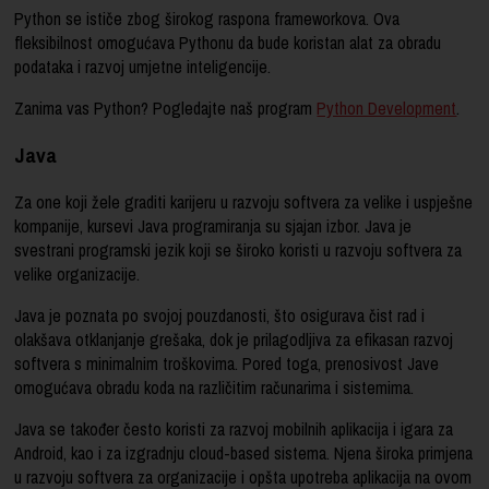
Python se ističe zbog širokog raspona frameworkova. Ova
fleksibilnost omogućava Pythonu da bude koristan alat za obradu
podataka i razvoj umjetne inteligencije.
Zanima vas Python? Pogledajte naš program
Python Development
.
Java
Za one koji žele graditi karijeru u razvoju softvera za velike i uspješne
kompanije, kursevi Java programiranja su sjajan izbor. Java je
svestrani programski jezik koji se široko koristi u razvoju softvera za
velike organizacije.
Java je poznata po svojoj pouzdanosti, što osigurava čist rad i
olakšava otklanjanje grešaka, dok je prilagodljiva za efikasan razvoj
softvera s minimalnim troškovima. Pored toga, prenosivost Jave
omogućava obradu koda na različitim računarima i sistemima.
Java se također često koristi za razvoj mobilnih aplikacija i igara za
Android, kao i za izgradnju cloud-based sistema. Njena široka primjena
u razvoju softvera za organizacije i opšta upotreba aplikacija na ovom