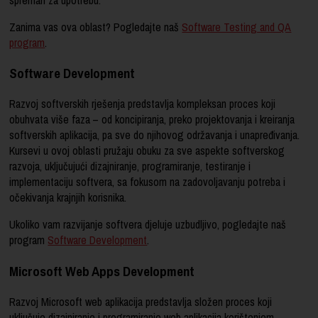
spreman za upotrebu.
Zanima vas ova oblast? Pogledajte naš
Software Testing and QA
program
.
Software Development
Razvoj softverskih rješenja predstavlja kompleksan proces koji
obuhvata više faza – od koncipiranja, preko projektovanja i kreiranja
softverskih aplikacija, pa sve do njihovog održavanja i unapređivanja.
Kursevi u ovoj oblasti pružaju obuku za sve aspekte softverskog
razvoja, uključujući dizajniranje, programiranje, testiranje i
implementaciju softvera, sa fokusom na zadovoljavanju potreba i
očekivanja krajnjih korisnika.
Ukoliko vam razvijanje softvera djeluje uzbudljivo, pogledajte naš
program
Software Development
.
Microsoft Web Apps Development
Razvoj Microsoft web aplikacija predstavlja složen proces koji
uključuje dizajniranje i programiranje web aplikacija korištenjem