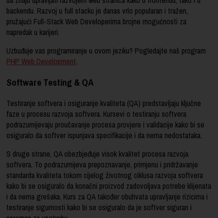
backendu. Razvoj u full stacku je danas vrlo popularan i tražen,
pružajući Full-Stack Web Developerima brojne mogućnosti za
napredak u karijeri.
Uzbuđuje vas programiranje u ovom jeziku? Pogledajte naš program
PHP Web Development
.
Software Testing & QA
Testiranje softvera i osiguranje kvaliteta (QA) predstavljaju ključne
faze u procesu razvoja softvera. Kursevi o testiranju softvera
podrazumijevaju proučavanje procesa provjere i validacije kako bi se
osiguralo da softver ispunjava specifikacije i da nema nedostataka.
S druge strane, QA obezbjeđuje visok kvalitet procesa razvoja
softvera. To podrazumijeva prepoznavanje, primjenu i pridržavanje
standarda kvaliteta tokom cijelog životnog ciklusa razvoja softvera
kako bi se osiguralo da konačni proizvod zadovoljava potrebe klijenata
i da nema grešaka. Kurs za QA također obuhvata upravljanje rizicima i
testiranje sigurnosti kako bi se osiguralo da je softver siguran i