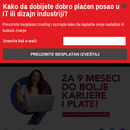
Kako da dobijete dobro plaćen posao u
IT ili dizajn industriji?
Preuzmite besplatan izveštaj i saznajte kako da naplatite svoje sadašnje ili
buduće znanje
011 4011 200
Unesite Vaš e-mail:
Programming
Design & Multimedia
Administration
IT Business
PROGRAM
3D Design & CAD
Mobile Development
UPIS
ŠTA DOBIJATE
UČENJE NA DALJINU
DIPLOME I SERTIFIKATI
O IT AKADEMIJI