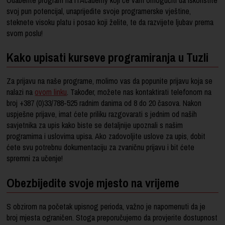
svoj pun potencijal, unaprijedite svoje programerske vještine,
steknete visoku platu i posao koji želite, te da razvijete ljubav prema
svom poslu!
Kako upisati kurseve programiranja u Tuzli
Za prijavu na naše programe, molimo vas da popunite prijavu koja se
nalazi na
ovom linku
. Također, možete nas kontaktirati telefonom na
broj +387 (0)33/788-525 radnim danima od 8 do 20 časova. Nakon
uspješne prijave, imat ćete priliku razgovarati s jednim od naših
savjetnika za upis kako biste se detaljnije upoznali s našim
programima i uslovima upisa. Ako zadovoljite uslove za upis, dobit
ćete svu potrebnu dokumentaciju za zvaničnu prijavu i bit ćete
spremni za učenje!
Obezbijedite svoje mjesto na vrijeme
S obzirom na početak upisnog perioda, važno je napomenuti da je
broj mjesta ograničen. Stoga preporučujemo da provjerite dostupnost