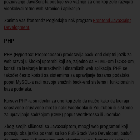
poznavanje JavaScripta postaje sve važnije za one koji žele razvijati
visokokvalitetne web stranice i aplikacije.
Zanima vas frontend? Pogledajte naš program
Frontend JavaScript
Development
.
PHP
PHP (Hypertext Preprocessor) predstavlja back-end skriptni jezik za
web razvoj u širokoj upotrebi koji se, zajedno sa HTML-om i CSS-om,
koristi za kreiranje interaktivnih i dinamičnih web aplikacija. PHP se
također često koristi sa sistemima za upravljanje bazama podataka
poput MySQL-a radi razvoja snažnih back-end sistema i funkcionalnih
baza podataka.
Kursevi PHP-a su idealni za one koji žele da nauče kako da kreiraju
sopstvene društvene mreže nalik Facebooku ili YouTubeu ili sisteme
za upravljanje sadržajem (CMS) poput WordPressa ili Joomlae.
Zbog svojih sličnosti sa JavaScriptom, mnogi web programeri koji
poznaju oba jezika poznati su kao Full-Stack Web Developeri, budući
da znaju upravljati razvojem web stranica kako u frontendu, tako i u