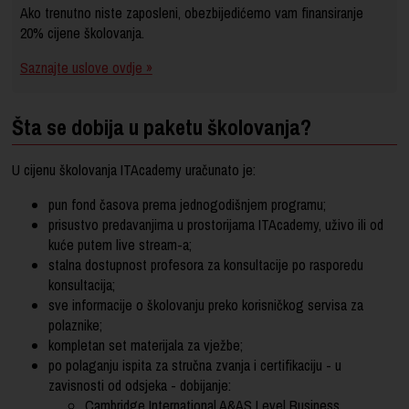
Ako trenutno niste zaposleni, obezbijedićemo vam finansiranje
20% cijene školovanja.
Saznajte uslove ovdje »
Šta se dobija u paketu školovanja?
U cijenu školovanja ITAcademy uračunato je:
pun fond časova prema jednogodišnjem programu;
prisustvo predavanjima u prostorijama ITAcademy, uživo ili od
kuće putem live stream-a;
stalna dostupnost profesora za konsultacije po rasporedu
konsultacija;
sve informacije o školovanju preko korisničkog servisa za
polaznike;
kompletan set materijala za vježbe;
po polaganju ispita za stručna zvanja i certifikaciju - u
zavisnosti od odsjeka - dobijanje:
Cambridge International A&AS Level Business,