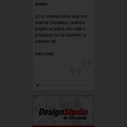
posao
učenja i usavršavanja za
zaposlene ljude
Uz to, vrhunski uslovi koje smo
imali na ITAcademy i praktični
ITAcademy pruža savremeno
projekti na kojima smo radili u
obrazovanje, koje se kao infuzija
potpunosti su me pripremili za
uliva u čoveka i tera ga da ide
uspešan rad.
dalje i traži više.
Ivana Radić
Milan Momčilović