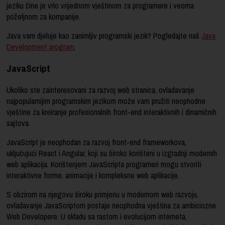
jeziku čine je vrlo vrijednom vještinom za programere i veoma
poželjnom za kompanije.
Java vam djeluje kao zanimljiv programski jezik? Pogledajte naš
Java
Development program
.
JavaScript
Ukoliko ste zainteresovani za razvoj web stranica, ovladavanje
najpopularnijim programskim jezikom može vam pružiti neophodne
vještine za kreiranje profesionalnih front-end interaktivnih i dinamičnih
sajtova.
JavaScript je neophodan za razvoj front-end frameworkova,
uključujući React i Angular, koji su široko korišteni u izgradnji modernih
web aplikacija. Korištenjem JavaScripta programeri mogu stvoriti
interaktivne forme, animacije i kompleksne web aplikacije.
S obzirom na njegovu široku primjenu u modernom web razvoju,
ovladavanje JavaScriptom postaje neophodna vještina za ambiciozne
Web Developere. U skladu sa rastom i evolucijom interneta,