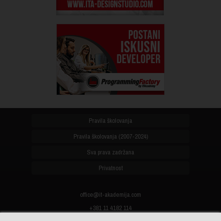
Pravila školovanja
Pravila školovanja (2007-2024)
Sva prava zadržana
Privatnost
office@it-akademija.com
+381 11 4182 114