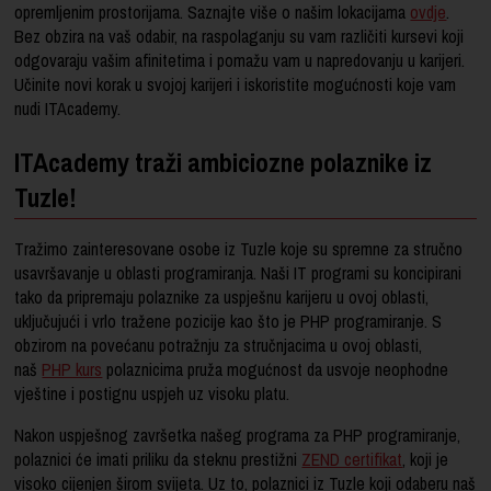
opremljenim prostorijama. Saznajte više o našim lokacijama
ovdje
.
Bez obzira na vaš odabir, na raspolaganju su vam različiti kursevi koji
odgovaraju vašim afinitetima i pomažu vam u napredovanju u karijeri.
Učinite novi korak u svojoj karijeri i iskoristite mogućnosti koje vam
nudi ITAcademy.
ITAcademy traži ambiciozne polaznike iz
Tuzle!
Tražimo zainteresovane osobe iz Tuzle koje su spremne za stručno
usavršavanje u oblasti programiranja. Naši IT programi su koncipirani
tako da pripremaju polaznike za uspješnu karijeru u ovoj oblasti,
uključujući i vrlo tražene pozicije kao što je PHP programiranje. S
obzirom na povećanu potražnju za stručnjacima u ovoj oblasti,
naš
PHP kurs
polaznicima pruža mogućnost da usvoje neophodne
vještine i postignu uspjeh uz visoku platu.
Nakon uspješnog završetka našeg programa za PHP programiranje,
polaznici će imati priliku da steknu prestižni
ZEND certifikat
, koji je
visoko cijenjen širom svijeta. Uz to, polaznici iz Tuzle koji odaberu naš