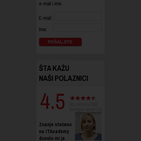
e-mail i ime.
E-mail:
Ime:
ŠTA KAŽU
NAŠI POLAZNICI
4.5
Na osnovu 939
Google recenzija.
Znanje stečeno
Učenje na
na ITAcademy
daljinu je
donelo mi je
odličan vid