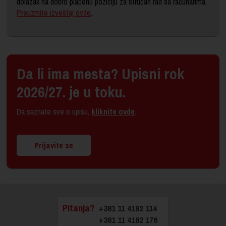
dolazak na dobro plaćenu poziciju za stručan rad sa računarima.
Preuzmite izveštaj ovde
.
Da li ima mesta? Upisni rok
2026/27. je u toku.
Da saznate sve o upisu,
kliknite ovde
.
Prijavite se
Pitanja?
+381 11 4182 114
+381 11 4182 176