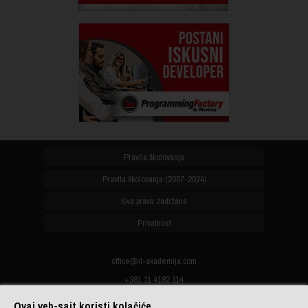
Pravila školovanja
Pravila školovanja (2007-2024)
Sva prava zadržana
Privatnost
office@it-akademija.com
+381 11 4182 114
+381 11 4182 176
Ovaj veb-sajt koristi kolačiće