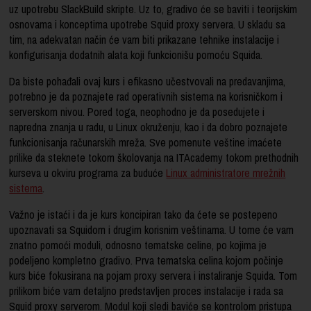
uz upotrebu SlackBuild skripte. Uz to, gradivo će se baviti i teorijskim
osnovama i konceptima upotrebe Squid proxy servera. U skladu sa
tim, na adekvatan način će vam biti prikazane tehnike instalacije i
konfigurisanja dodatnih alata koji funkcionišu pomoću Squida.
Da biste pohađali ovaj kurs i efikasno učestvovali na predavanjima,
potrebno je da poznajete rad operativnih sistema na korisničkom i
serverskom nivou. Pored toga, neophodno je da posedujete i
napredna znanja u radu, u Linux okruženju, kao i da dobro poznajete
funkcionisanja računarskih mreža. Sve pomenute veštine imaćete
prilike da steknete tokom školovanja na ITAcademy tokom prethodnih
kurseva u okviru programa za buduće
Linux administratore mrežnih
sistema
.
Važno je istaći i da je kurs koncipiran tako da ćete se postepeno
upoznavati sa Squidom i drugim korisnim veštinama. U tome će vam
znatno pomoći moduli, odnosno tematske celine, po kojima je
podeljeno kompletno gradivo. Prva tematska celina kojom počinje
kurs biće fokusirana na pojam proxy servera i instaliranje Squida. Tom
prilikom biće vam detaljno predstavljen proces instalacije i rada sa
Squid proxy serverom. Modul koji sledi baviće se kontrolom pristupa