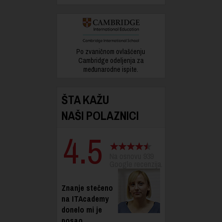
Po zvaničnom ovlašćenju
Cambridge odeljenja za
međunarodne ispite.
ŠTA KAŽU
NAŠI POLAZNICI
4.5
Na osnovu 939
Google recenzija.
Znanje stečeno
na ITAcademy
donelo mi je
posao