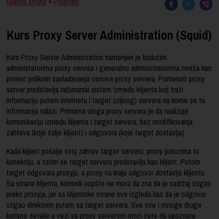
Glavna strana
»
Program
Kurs Proxy Server Administration (Squid)
Kurs Proxy Server Administration namenjen je budućim
administatorima proxy servisa i generalno administratorima mreža kao
pomoć prilikom savladavanja osnova proxy servera. Pomenuti proxy
server predstavlja računarski sistem između klijenta koji traži
informaciju putem interneta i target (ciljnog) servera na kome se ta
informacija nalazi. Primarna uloga proxy servera je da realizuje
komunikaciju između klijenta i target servera, bez modifikovanja
zahteva (koje šalje klijent) i odgovora (koje target dostavlja).
Kada klijent pošalje svoj zahtev target serveru, proxy preuzima tu
konekciju, a zatim se target serveru predstavlja kao klijent. Potom
target odgovara proxyju, a proxy na kraju odgovor dostavlja klijentu.
Sa strane klijenta, korisnik uopšte ne mora da zna da je sadržaj stigao
preko proxyja, jer sa klijentske strane sve izgleda kao da je odgovor
stigao direktnim putem sa target servera. Sve ove i mnoge druge
korisne detalje u vezi sa proxy serverom moći ćete da upoznate