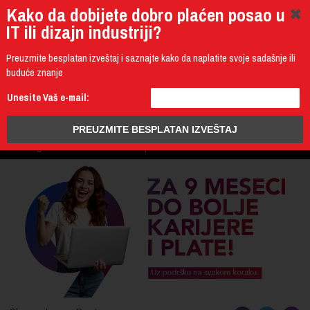
Kako da dobijete dobro plaćen posao u
IT ili dizajn industriji?
Preuzmite besplatan izveštaj i saznajte kako da naplatite svoje sadašnje ili
buduće znanje
011 4011 200
Unesite Vaš e-mail:
Programming
Design & Multimedia
Administration
IT Business
PROGRAM
3D Design & CAD
Mobile Development
UPIS
ŠTA DOBIJATE
UČENJE NA DALJINU
DIPLOME I SERTIFIKATI
O IT AKADEMIJI