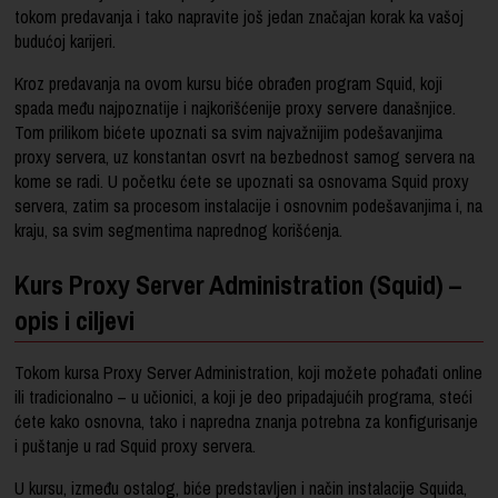
tokom predavanja i tako napravite još jedan značajan korak ka vašoj
budućoj karijeri.
Kroz predavanja na ovom kursu biće obrađen program Squid, koji
spada među najpoznatije i najkorišćenije proxy servere današnjice.
Tom prilikom bićete upoznati sa svim najvažnijim podešavanjima
proxy servera, uz konstantan osvrt na bezbednost samog servera na
kome se radi. U početku ćete se upoznati sa osnovama Squid proxy
servera, zatim sa procesom instalacije i osnovnim podešavanjima i, na
kraju, sa svim segmentima naprednog korišćenja.
Kurs Proxy Server Administration (Squid) –
opis i ciljevi
Tokom kursa Proxy Server Administration, koji možete pohađati online
ili tradicionalno – u učionici, a koji je deo pripadajućih programa, steći
ćete kako osnovna, tako i napredna znanja potrebna za konfigurisanje
i puštanje u rad
Squid proxy servera
.
U kursu, između ostalog, biće predstavljen i način instalacije Squida,