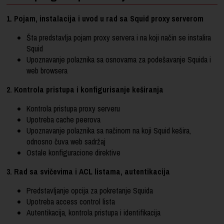
1. Pojam, instalacija i uvod u rad sa Squid proxy serverom
Šta predstavlja pojam proxy servera i na koji način se instalira
Squid
Upoznavanje polaznika sa osnovama za podešavanje Squida i
web browsera
2. Kontrola pristupa i konfigurisanje keširanja
Kontrola pristupa proxy serveru
Upotreba cache peerova
Upoznavanje polaznika sa načinom na koji Squid kešira,
odnosno čuva web sadržaj
Ostale konfiguracione direktive
3. Rad sa svičevima i ACL listama, autentikacija
Predstavljanje opcija za pokretanje Squida
Upotreba access control lista
Autentikacija, kontrola pristupa i identifikacija