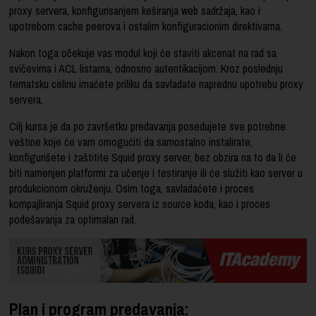
proxy servera, konfigurisanjem keširanja web sadržaja, kao i
upotrebom cache peerova i ostalim konfiguracionim direktivama.
Nakon toga očekuje vas modul koji će staviti akcenat na rad sa
svičevima i ACL listama, odnosno autentikacijom. Kroz poslednju
tematsku celinu imaćete priliku da savladate naprednu upotrebu proxy
servera.
Cilj kursa je da po završetku predavanja posedujete sve potrebne
veštine koje će vam omogućiti da samostalno instalirate,
konfigurišete i zaštitite Squid proxy server, bez obzira na to da li će
biti namenjen platformi za učenje i testiranje ili će služiti kao server u
produkcionom okruženju. Osim toga, savladaćete i proces
kompajliranja Squid proxy servera iz source koda, kao i proces
podešavanja za optimalan rad.
Plan i program predavanja: