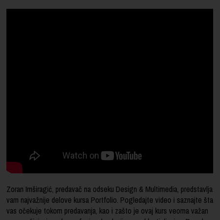
Zoran Imširagić, predavač na odseku Design & Multimedia, predstavlja
vam najvažnije delove kursa Portfolio. Pogledajte video i saznajte šta
vas očekuje tokom predavanja, kao i zašto je ovaj kurs veoma važan