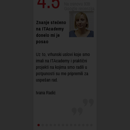
4.5
Na osnovu 939
Google recenzija.
Znanje stečeno
na ITAcademy
donelo mi je
posao
Uz to, vrhunski uslovi koje smo
imali na ITAcademy i praktični
projekti na kojima smo radili u
potpunosti su me pripremili za
uspešan rad.
Ivana Radić