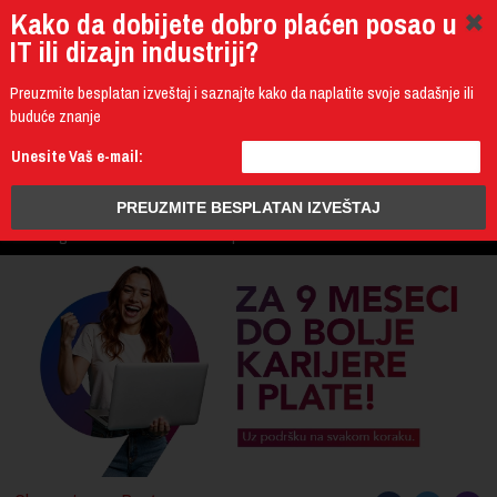
Kako da dobijete dobro plaćen posao u
IT ili dizajn industriji?
Preuzmite besplatan izveštaj i saznajte kako da naplatite svoje sadašnje ili
buduće znanje
011 4011 200
Unesite Vaš e-mail:
Programming
Design & Multimedia
Administration
IT Business
PROGRAM
3D Design & CAD
Mobile Development
UPIS
ŠTA DOBIJATE
UČENJE NA DALJINU
DIPLOME I SERTIFIKATI
O IT AKADEMIJI