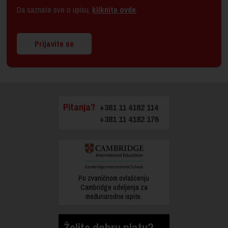
Da saznate sve o upisu,
kliknite ovde
.
Prijavite se
Pitanja?
+381 11 4182 114
+381 11 4182 176
Po zvaničnom ovlašćenju
Cambridge odeljenja za
međunarodne ispite.
Želite dobru platu?