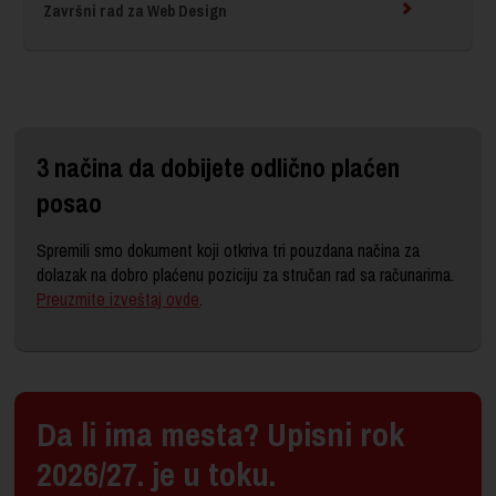
Završni rad za Web Design
3 načina da dobijete odlično plaćen
posao
Spremili smo dokument koji otkriva tri pouzdana načina za
dolazak na dobro plaćenu poziciju za stručan rad sa računarima.
Preuzmite izveštaj ovde
.
Da li ima mesta? Upisni rok
2026/27. je u toku.