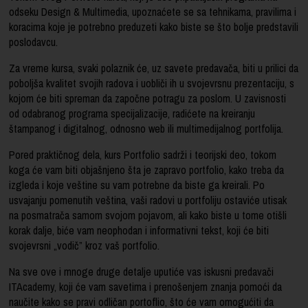
odseku Design & Multimedia, upoznaćete se sa tehnikama, pravilima i
koracima koje je potrebno preduzeti kako biste se što bolje predstavili
poslodavcu.
Za vreme kursa, svaki polaznik će, uz savete predavača, biti u prilici da
poboljša kvalitet svojih radova i uobliči ih u svojevrsnu prezentaciju, s
kojom će biti spreman da započne potragu za poslom. U zavisnosti
od odabranog programa specijalizacije, radićete na kreiranju
štampanog i digitalnog, odnosno web ili multimedijalnog portfolija.
Pored praktičnog dela, kurs Portfolio sadrži i teorijski deo, tokom
koga će vam biti objašnjeno šta je zapravo portfolio, kako treba da
izgleda i koje veštine su vam potrebne da biste ga kreirali. Po
usvajanju pomenutih veština, vaši radovi u portfoliju ostaviće utisak
na posmatrača samom svojom pojavom, ali kako biste u tome otišli
korak dalje, biće vam neophodan i informativni tekst, koji će biti
svojevrsni „vodič” kroz vaš portfolio.
Na sve ove i mnoge druge detalje uputiće vas iskusni predavači
ITAcademy, koji će vam savetima i prenošenjem znanja pomoći da
naučite kako se pravi odličan portoflio, što će vam omogućiti da