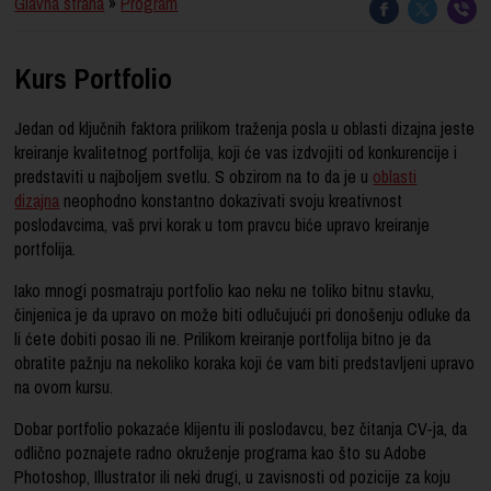
Glavna strana
»
Program
Kurs Portfolio
Jedan od ključnih faktora prilikom traženja posla u oblasti dizajna jeste
kreiranje kvalitetnog portfolija, koji će vas izdvojiti od konkurencije i
predstaviti u najboljem svetlu. S obzirom na to da je u
oblasti
dizajna
neophodno konstantno dokazivati svoju kreativnost
poslodavcima, vaš prvi korak u tom pravcu biće upravo kreiranje
portfolija.
Iako mnogi posmatraju portfolio kao neku ne toliko bitnu stavku,
činjenica je da upravo on može biti odlučujući pri donošenju odluke da
li ćete dobiti posao ili ne. Prilikom kreiranje portfolija bitno je da
obratite pažnju na nekoliko koraka koji će vam biti predstavljeni upravo
na ovom kursu.
Dobar portfolio pokazaće klijentu ili poslodavcu,
bez čitanja CV-ja
, da
odlično poznajete radno okruženje programa kao što su Adobe
Photoshop, Illustrator ili neki drugi, u zavisnosti od pozicije za koju