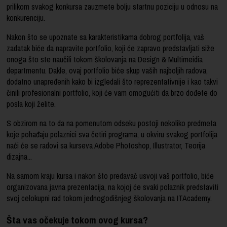
prilikom svakog konkursa zauzmete bolju startnu poziciju u odnosu na
konkurenciju.
Nakon što se upoznate sa karakteristikama dobrog portfolija, vaš
zadatak biće da napravite portfolio, koji će zapravo predstavljati siže
onoga što ste naučili tokom školovanja na Design & Multimeidia
departmentu. Dakle, ovaj portfolio biće skup vaših najboljih radova,
dodatno unapređenih kako bi izgledali što reprezentativnije i kao takvi
činili profesionalni portfolio, koji će vam omogućiti da brzo dođete do
posla koji želite.
S obzirom na to da na pomenutom odseku postoji nekoliko predmeta
koje pohađaju polaznici sva četiri programa, u okviru svakog portfolija
naći će se radovi sa kurseva
Adobe Photoshop
,
Illustrator
, Teorija
dizajna...
Na samom kraju kursa i nakon što predavač usvoji vaš portfolio, biće
organizovana javna prezentacija, na kojoj će svaki polaznik predstaviti
svoj celokupni rad tokom jednogodišnjeg školovanja na ITAcademy.
Šta vas očekuje tokom ovog kursa?