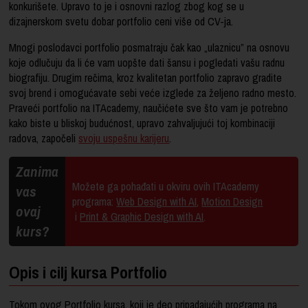
konkurišete. Upravo to je i osnovni razlog zbog kog se u
dizajnerskom svetu dobar portfolio ceni
više od CV-ja
.
Mnogi poslodavci portfolio posmatraju čak kao „ulaznicu” na osnovu
koje odlučuju da li će vam uopšte dati šansu i pogledati vašu radnu
biografiju. Drugim rečima, kroz kvalitetan portfolio zapravo gradite
svoj brend i omogućavate sebi veće izglede za željeno radno mesto.
Praveći portfolio na ITAcademy, naučićete sve što vam je potrebno
kako biste u bliskoj budućnost, upravo zahvaljujući toj kombinaciji
radova, započeli
svoju uspešnu karijeru
.
Zanima
Možete ga pohađati u okviru ovih ITAcademy
vas
programa:
Web Design with AI
,
Motion Design
ovaj
i
Print & Graphic Design with AI
.
kurs?
Opis i cilj kursa Portfolio
Tokom ovog Portfolio kursa, koji je deo pripadajućih programa na