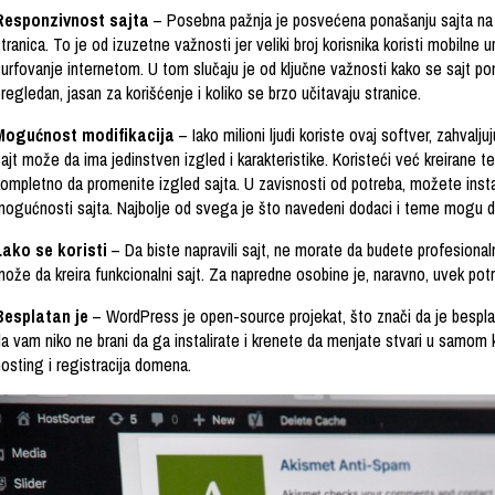
Responzivnost sajta
– Posebna pažnja je posvećena ponašanju sajta na m
tranica. To je od izuzetne važnosti jer veliki broj korisnika koristi mobilne
urfovanje internetom. U tom slučaju je od ključne važnosti kako se sajt pon
regledan, jasan za korišćenje i koliko se brzo učitavaju stranice.
Mogućnost modifikacija
– Iako milioni ljudi koriste ovaj softver, zahvalj
ajt može da ima jedinstven izgled i karakteristike. Koristeći već kreirane t
kompletno da promenite izgled sajta. U zavisnosti od potreba, možete instal
mogućnosti sajta. Najbolje od svega je što navedeni dodaci i teme mogu 
Lako se koristi
– Da biste napravili sajt, ne morate da budete profesionalni
može da kreira funkcionalni sajt. Za napredne osobine je, naravno, uvek po
Besplatan je
– WordPress je open-source projekat, što znači da je besplat
a vam niko ne brani da ga instalirate i krenete da menjate stvari u samom 
hosting i registracija domena.