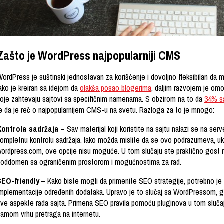
Zašto je WordPress najpopularniji CMS
ordPress je suštinski jednostavan za korišćenje i dovoljno fleksibilan da m
ako je kreiran sa idejom da
olakša posao blogerima
, daljim razvojem je om
koje zahtevaju sajtovi sa specifičnim namenama. S obzirom na to da
34% sa
je da je reč o najpopularnijem CMS-u na svetu. Razloga za to je mnogo:
Kontrola sadržaja
– Sav materijal koji koristite na sajtu nalazi se na serv
ompletnu kontrolu sadržaja. Iako možda mislite da se ovo podrazumeva, ukoli
wordpress.com, ove opcije nisu moguće. U tom slučaju ste praktično gost 
poddomen sa ograničenim prostorom i mogućnostima za rad.
SEO-friendly
– Kako biste mogli da primenite SEO strategije, potrebno 
implementacije određenih dodataka. Upravo je to slučaj sa WordPressom, g
sve aspekte rada sajta. Primena SEO pravila pomoću pluginova u tom sluča
samom vrhu pretraga na internetu.