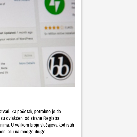
tvari. Za početak, potrebno je da
i su ovlašćeni od strane Registra
enima. U velikom broju slučajeva kod istih
men, ali i na mnoge druge.