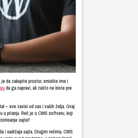
e da zakupite prostor, smislite ime i
eru
da ga napravi, ali zašto ne biste pre
al – sve zavisi od vas i vaših želja. Ovaj
tu u pitanju. Reč je o CMS softveru, koji
ionisanje sajta?
a i sadržaja sajta. Drugim rečima, CMS