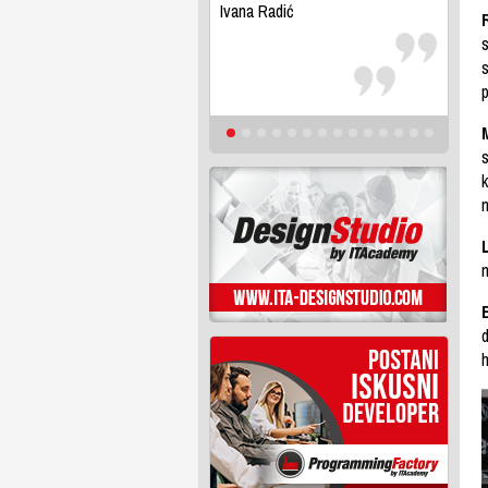
Ivana Radić
s
s
p
s
d