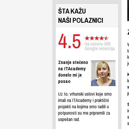
ŠTA KAŽU
NAŠI POLAZNICI
4.5
Na osnovu 939
W
Google recenzija.
I
Znanje stečeno
na ITAcademy
donelo mi je
k
posao
Uz to, vrhunski uslovi koje smo
imali na ITAcademy i praktični
projekti na kojima smo radili u
potpunosti su me pripremili za
uspešan rad.