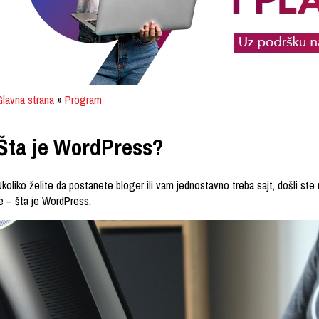
Glavna strana
»
Program
Šta je WordPress?
koliko želite da postanete bloger ili vam jednostavno treba sajt, došli st
je – šta je WordPress.