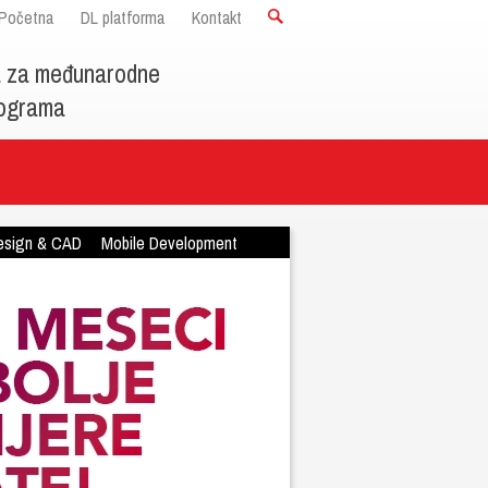
Početna
DL platforma
Kontakt
a za međunarodne
programa
esign & CAD
Mobile Development