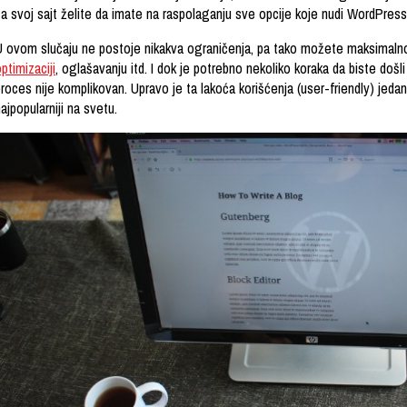
a svoj sajt želite da imate na raspolaganju sve opcije koje nudi WordPress,
U ovom slučaju ne postoje nikakva ograničenja, pa tako možete maksimalno 
ptimizaciji
, oglašavanju itd. I dok je potrebno nekoliko koraka da biste doš
proces nije komplikovan. Upravo je ta lakoća korišćenja (user-friendly) jed
ajpopularniji na svetu.