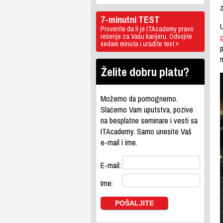
z
7-minutni TEST
Proverite da li je ITAcademy pravo
rešenje za Vašu karijeru. Odvojite
o
sedam minuta i uradite test »
n
Želite dobru platu?
Možemo da pomognemo.
Slaćemo Vam uputstva, pozive
na besplatne seminare i vesti sa
ITAcademy. Samo unesite Vaš
e-mail i ime.
E-mail:
Ime: