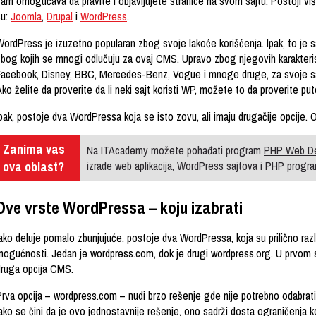
vam omogućava da pravite i objavljujete stranice na svom sajtu. Postoji viš
su:
Joomla
,
Drupal
i
WordPress
.
WordPress je izuzetno popularan zbog svoje lakoće korišćenja. Ipak, to je
zbog kojih se mnogi odlučuju za ovaj CMS. Upravo zbog njegovih karakteri
Facebook, Disney, BBC, Mercedes-Benz, Vogue i mnoge druge, za svoje sa
ko želite da proverite da li neki sajt koristi WP, možete to da proverite p
pak, postoje dva WordPressa koja se isto zovu, ali imaju drugačije opcije.
Zanima vas
Na ITAcademy možete pohađati program
PHP Web D
ova oblast?
izrade web aplikacija, WordPress sajtova i PHP progra
Dve vrste WordPressa – koju izabrati
ako deluje pomalo zbunjujuće, postoje dva WordPressa, koja su prilično razli
mogućnosti. Jedan je wordpress.com, dok je drugi wordpress.org. U prvom slu
druga opcija CMS.
Prva opcija – wordpress.com – nudi brzo rešenje gde nije potrebno odabrati
ako se čini da je ovo jednostavnije rešenje, ono sadrži dosta ograničenja k