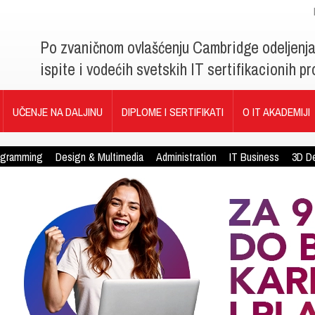
Po zvaničnom ovlašćenju Cambridge odeljenj
ispite i vodećih svetskih IT sertifikacionih 
UČENJE NA DALJINU
DIPLOME I SERTIFIKATI
O IT AKADEMIJI
ogramming
Design & Multimedia
Administration
IT Business
3D D