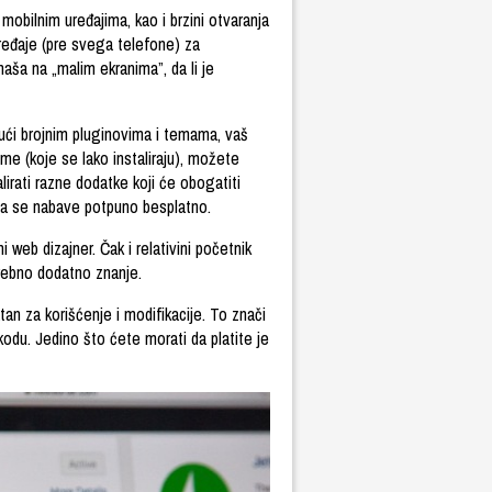
obilnim uređajima, kao i brzini otvaranja
 uređaje (pre svega telefone) za
aša na „malim ekranima”, da li je
ujući brojnim pluginovima i temama, vaš
eme (koje se lako instaliraju), možete
irati razne dodatke koji će obogatiti
da se nabave potpuno besplatno.
 web dizajner. Čak i relativini početnik
trebno dodatno znanje.
an za korišćenje i modifikacije. To znači
kodu. Jedino što ćete morati da platite je