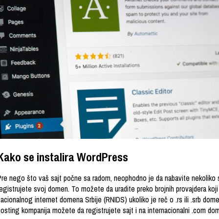
Kako se instalira WordPress
Pre nego što vaš sajt počne sa radom, neophodno je da nabavite nekoliko s
registrujete svoj domen. To možete da uradite preko brojnih provajdera koj
acionalnog internet domena Srbije (RNIDS) ukoliko je reč o .rs ili .srb dom
hosting kompanija možete da registrujete sajt i na internacionalni .com do