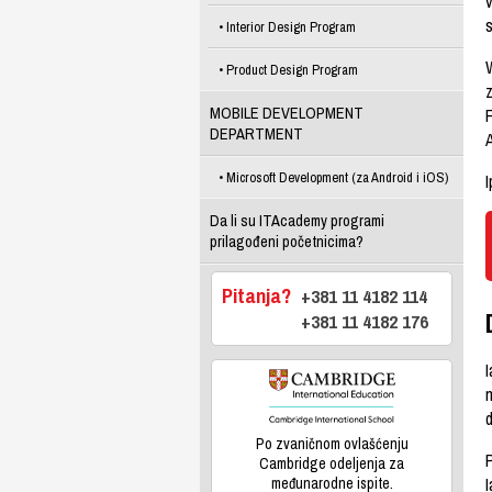
Interior Design Program
Product Design Program
MOBILE DEVELOPMENT
DEPARTMENT
A
Microsoft Development (za Android i iOS)
I
Da li su ITAcademy programi
prilagođeni početnicima?
Pitanja?
+381 11 4182 114
+381 11 4182 176
I
Po zvaničnom ovlašćenju
Cambridge odeljenja za
I
međunarodne ispite.