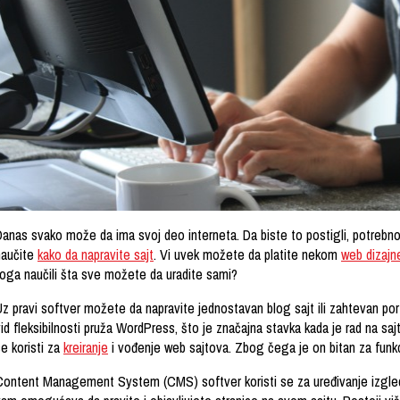
anas svako može da ima svoj deo interneta. Da biste to postigli, potrebno j
naučite
kako da napravite sajt
. Vi uvek možete da platite nekom
web dizajn
toga naučili šta sve možete da uradite sami?
z pravi softver možete da napravite jednostavan blog sajt ili zahtevan port
id fleksibilnosti pruža WordPress, što je značajna stavka kada je rad na saj
e koristi za
kreiranje
i vođenje web sajtova. Zbog čega je on bitan za funkc
Content Management System (CMS) softver koristi se za uređivanje izgled