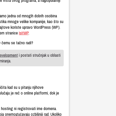
e vrsta ovog programa, a najpopularniji
 samo jedna od mnogih dobrih osobina
stika mnoge velike kompanije, kao što su
jtove koriste upravo WordPress (WP).
utem stranice
IsItWP
.
 O čemu se tačno radi?
evelopment
i postati stručnjak u oblasti
miranja.
čita kad su u pitanju njihove
čaju je reč o online platformi, dok je
 hosting ni registrovati ime domena.
oja onemogućavaju ozbiljniji rad. Ukoliko