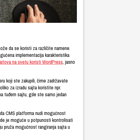
ože da se koristi za različite namene.
ogućena implementacija karakteristika
jtova na svetu koristi WordPress
, jasno
eru koji ste zakupili, čime zadržavate
ko za izradu sajta koristite npr.
na tuđem sajtu, gde ste samo jedan
je da CMS platforma nudi mogućnost
de je moguće u potpunosti kontrolisati
ju pruža mogućnost rangiranja sajta u