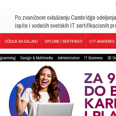
Po zvaničnom ovlašćenju Cambridge odeljenj
ispite i vodećih svetskih IT sertifikacionih 
UČENJE NA DALJINU
DIPLOME I SERTIFIKATI
O IT AKADEMIJI
ogramming
Design & Multimedia
Administration
IT Business
3D D