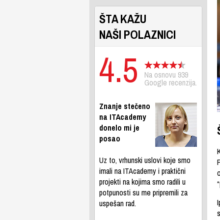
ŠTA KAŽU
NAŠI POLAZNICI
4.5
Na osnovu 939
Google recenzija.
Znanje stečeno
na ITAcademy
donelo mi je
posao
K
Uz to, vrhunski uslovi koje smo
imali na ITAcademy i praktični
o
projekti na kojima smo radili u
potpunosti su me pripremili za
I
uspešan rad.
s