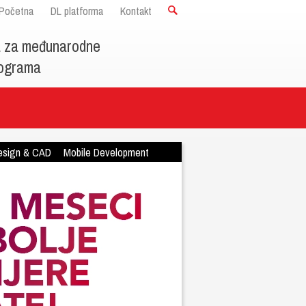
Početna
DL platforma
Kontakt
a za međunarodne
programa
esign & CAD
Mobile Development