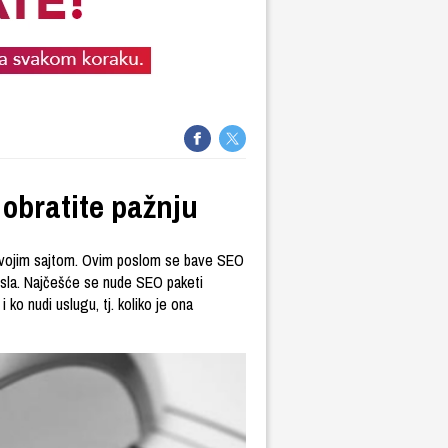
 obratite pažnju
 svojim sajtom. Ovim poslom se bave SEO
posla. Najčešće se nude SEO paketi
i ko nudi uslugu, tj. koliko je ona