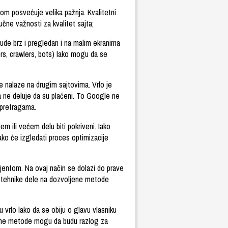
om posvećuje velika pažnja. Kvalitetni
ljučne važnosti za kvalitet sajta;
bude brz i pregledan i na malim ekranima
ers, crawlers, bots) lako mogu da se
se nalaze na drugim sajtovima. Vrlo je
da ne deluje da su plaćeni. To Google ne
 pretragama.
em ili većem delu biti pokriveni. Iako
ko će izgledati proces optimizacije
ijentom. Na ovaj način se dolazi do prave
 tehnike dele na dozvoljene metode
vrlo lako da se obiju o glavu vlasniku
egalne metode mogu da budu razlog za