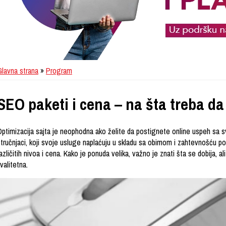
Glavna strana
»
Program
SEO paketi i cena – na šta treba da
Optimizacija sajta je neophodna ako želite da postignete online uspeh sa
stručnjaci, koji svoje usluge naplaćuju u skladu sa obimom i zahtevnošću 
azličitih nivoa i cena. Kako je ponuda velika, važno je znati šta se dobija, ali 
valitetna.