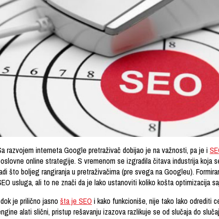
Sa razvojem interneta Google pretraživač dobijao je na važnosti, pa je i
SE
oslovne online strategije. S vremenom se izgradila čitava industrija koja s
adi što boljeg rangiranja u pretraživačima (pre svega na Googleu). Formiran
EO usluga, ali to ne znači da je lako ustanoviti koliko košta optimizacija sa
 dok je prilično jasno
šta je SEO
i kako funkcioniše, nije tako lako odrediti
ngine alati slični, pristup rešavanju izazova razlikuje se od slučaja do slučaj