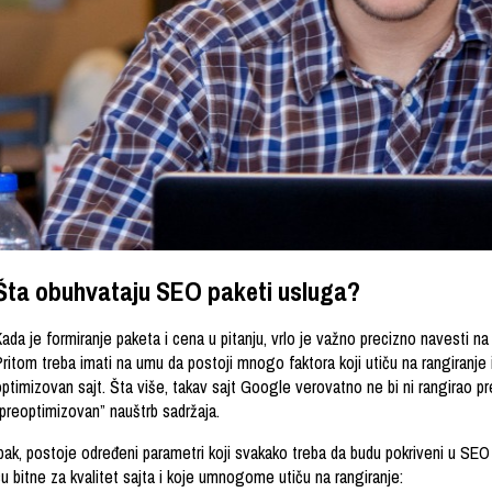
Šta obuhvataju SEO paketi usluga?
ada je formiranje paketa i cena u pitanju, vrlo je važno precizno navesti na
Pritom treba imati na umu da postoji mnogo faktora koji utiču na rangiranje
ptimizovan sajt. Šta više, takav sajt Google verovatno ne bi ni rangirao pr
“preoptimizovan” nauštrb sadržaja.
pak, postoje određeni parametri koji svakako treba da budu pokriveni u SEO
u bitne za kvalitet sajta i koje umnogome utiču na rangiranje: