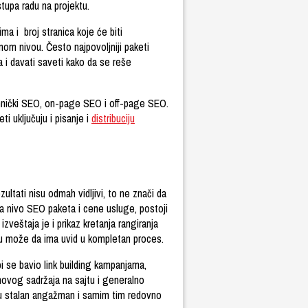
stupa radu na projektu.
a i broj stranica koje će biti
čnom nivou. Često najpovoljniji paketi
 i davati saveti kako da se reše
hnički SEO, on-page SEO i off-page SEO.
i uključuju i pisanje i
distribuciju
ultati nisu odmah vidljivi, to ne znači da
na nivo SEO paketa i cene usluge, postoji
veštaja je i prikaz kretanja rangiranja
tku može da ima uvid u kompletan proces.
 se bavio link building kampanjama,
 novog sadržaja na sajtu i generalno
ju stalan angažman i samim tim redovno