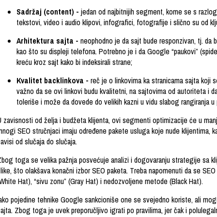
Sadržaj (content) -
jedan od najbitnijih segment, kome se s razlog
tekstovi, video i audio klipovi, infografici, fotografije i slično su od k
Arhitektura sajta -
neophodno je da sajt bude responzivan, tj. da 
kao što su displeji telefona. Potrebno je i da Google “paukovi” (spid
kreću kroz sajt kako bi indeksirali strane;
Kvalitet backlinkova -
reč je o linkovima ka stranicama sajta koji 
važno da se ovi linkovi budu kvalitetni, na sajtovima od autoriteta i 
toleriše i može da dovede do velikih kazni u vidu slabog rangiranja u
 zavisnosti od želja i budžeta klijenta, ovi segmenti optimizacije će u manj
mnogi SEO stručnjaci imaju određene pakete usluga koje nude klijentima, ka
avisi od slučaja do slučaja.
Zbog toga se velika pažnja posvećuje analizi i dogovaranju strategije sa kl
slike, što olakšava konačni izbor SEO paketa. Treba napomenuti da se SEO
(White Hat), “sivu zonu” (Gray Hat) i nedozvoljene metode (Black Hat).
Iako pojedine tehnike Google sankcioniše one se svejedno koriste, ali mogu 
ajta. Zbog toga je uvek preporučljivo igrati po pravilima, jer čak i polul