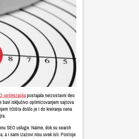
O optimizacija
postajala neizostavni deo
e bavi isključivo optimizovanjem sajtova
jem tržišta došlo je i do kreiranja cena
jta.
 cenu SEO usluge. Naime, dok su search
a, a i sami izazovi nisu uvek isti. Postoje