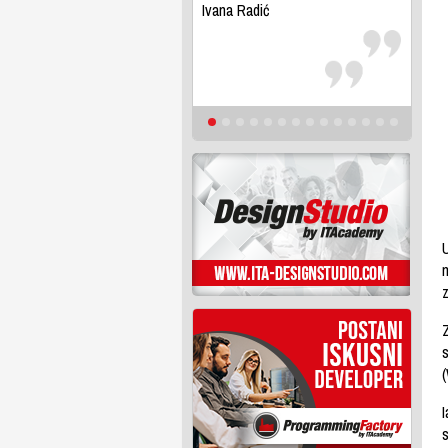
Ivana Radić
U
z
s