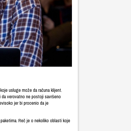
 koje usluge može da računa klijent.
 i da verovatno ne postoji savršeno
evisoko jer bi procenio da je
 paketima. Reč je o nekoliko oblasti koje