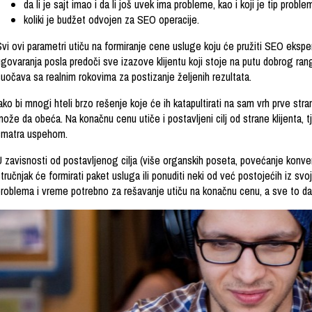
da li je sajt imao i da li još uvek ima probleme, kao i koji je tip proble
koliki je budžet odvojen za SEO operacije.
vi ovi parametri utiču na formiranje cene usluge koju će pružiti SEO eksper
govaranja posla predoči sve izazove klijentu koji stoje na putu dobrog rang
suočava sa realnim rokovima za postizanje željenih rezultata.
ako bi mnogi hteli brzo rešenje koje će ih katapultirati na sam vrh prve stran
ože da obeća. Na konačnu cenu utiče i postavljeni cilj od strane klijenta, tj.
smatra uspehom.
U zavisnosti od postavljenog cilja (više organskih poseta, povećanje konver
tručnjak će formirati paket usluga ili ponuditi neki od već postojećih iz 
roblema i vreme potrebno za rešavanje utiču na konačnu cenu, a sve to da b