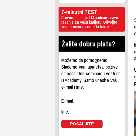
7-minutni TEST
Proverite da li je ITAcademy pravo
S
rešenje za Vašu karijeru. Odvojite
u
sedam minuta i uradite test »
Želite dobru platu?
I
m
Možemo da pomognemo.
Slaćemo Vam uputstva, pozive
na besplatne seminare i vesti sa
s
ITAcademy. Samo unesite Vaš
p
e-mail i ime.
E-mail:
Ime: