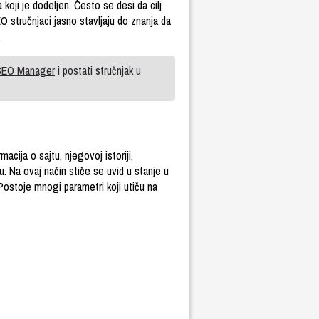
koji je dodeljen. Često se desi da cilj
 stručnjaci jasno stavljaju do znanja da
.
SEO Manager
i postati stručnjak u
acija o sajtu, njegovoj istoriji,
u. Na ovaj način stiče se uvid u stanje u
. Postoje mnogi parametri koji utiču na