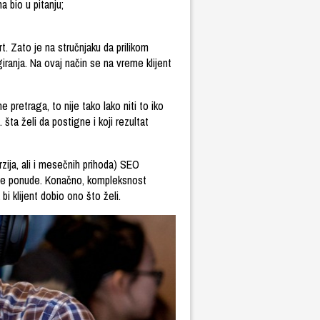
ma bio u pitanju;
t. Zato je na stručnjaku da prilikom
iranja. Na ovaj način se na vreme klijent
e pretraga, to nije tako lako niti to iko
 šta želi da postigne i koji rezultat
zija, ali i mesečnih prihoda) SEO
svoje ponude. Konačno, kompleksnost
i klijent dobio ono što želi.