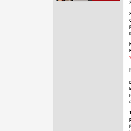
S
o
K
I
r
p