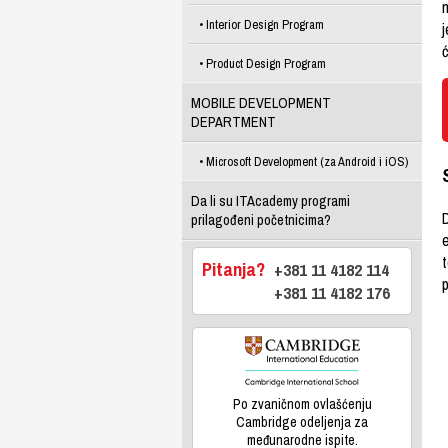
m
Interior Design Program
ć
Product Design Program
MOBILE DEVELOPMENT
DEPARTMENT
Microsoft Development (za Android i iOS)
Da li su ITAcademy programi
D
prilagođeni početnicima?
e
t
Pitanja?
+381 11 4182 114
+381 11 4182 176
Po zvaničnom ovlašćenju
Cambridge odeljenja za
međunarodne ispite.