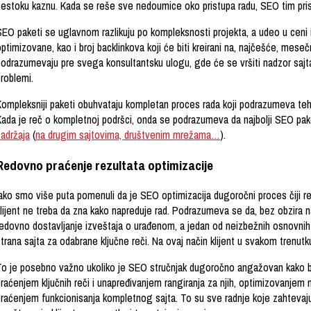
žestoku kaznu. Kada se reše sve nedoumice oko pristupa radu, SEO tim pri
EO paketi se uglavnom razlikuju po kompleksnosti projekta, a udeo u ceni im
ptimizovane, kao i broj backlinkova koji će biti kreirani na, najčešće, mese
podrazumevaju pre svega konsultantsku ulogu, gde će se vršiti nadzor sajta
problemi.
Kompleksniji paketi obuhvataju kompletan proces rada koji podrazumeva te
ada je reč o kompletnoj podršci, onda se podrazumeva da najbolji SEO paket
sadržaja
(
na drugim sajtovima, društvenim mrežama…
).
Redovno praćenje rezultata optimizacije
ako smo više puta pomenuli da je SEO optimizacija dugoročni proces čiji rez
klijent ne treba da zna kako napreduje rad. Podrazumeva se da, bez obzira 
edovno dostavljanje izveštaja o urađenom, a jedan od neizbežnih osnovnih iz
strana sajta za odabrane ključne reči. Na ovaj način klijent u svakom trenu
To je posebno važno ukoliko je SEO stručnjak dugoročno angažovan kako bi
raćenjem ključnih reči i unapređivanjem rangiranja za njih, optimizovanjem
praćenjem funkcionisanja kompletnog sajta. To su sve radnje koje zahteva