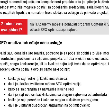
nogi elementi koji utiču na kompleksnost projekta, a tu je i pitanje budžeta 
jednostavno nije moguće postići sa dodeljenim sredstvima. Tada iskusni SEO
e rezultati trpeti, a u nemalom broju slučajeva odbijaju da prihvate projekat
Zanima vas
Na ITAcademy možete pohađati program
Content & 
ova oblast?
oblasti SEO optimizacije sajtova.
SEO analiza određuje cenu usluge
a bi SEO cena bila što realnija, potrebno je za početak dobiti što više inform
ventualnim problemima i ciljevima projekta, a treba izvršiti i osnovnu analiz
oj niši, snagu konkurencije, ali i u kvalitet sajta koji treba da se optimizuje
procenu obima posla, a ovo su samo neki od njih:
koliko je sajt veliki, tj. koliko ima stranica;
da li je i koliko kvalitetno rađena SEO optimizacija;
kako se sajt rangira za najvažnije ključne reči
da li je sajt uvezan backlinkovima sa drugim sajtovima od autoriteta;
koliko je sajt posećen i kako se rangira u ključnim pretragama;
da li je u pitanju dugoročan angažman na optimizovanju;