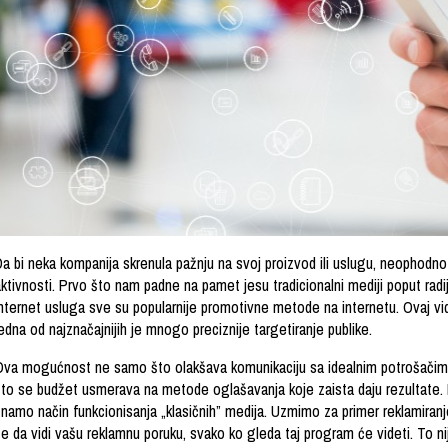
Da bi neka kompanija skrenula pažnju na svoj proizvod ili uslugu, neophodno
ktivnosti. Prvo što nam padne na pamet jesu tradicionalni mediji poput radij
nternet usluga sve su popularnije promotivne metode na internetu. Ovaj vid
edna od najznačajnijih je mnogo preciznije targetiranje publike.
Ova mogućnost ne samo što olakšava komunikaciju sa idealnim potrošačima 
što se budžet usmerava na metode oglašavanja koje zaista daju rezultate. D
namo način funkcionisanja „klasičnih” medija. Uzmimo za primer reklamiranje
e da vidi vašu reklamnu poruku, svako ko gleda taj program će videti. To nij