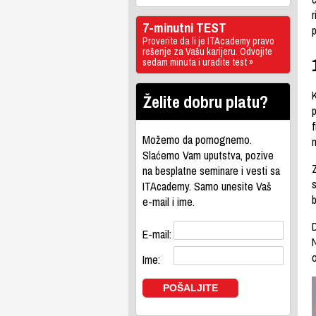
r
7-minutni TEST
p
Proverite da li je ITAcademy pravo
rešenje za Vašu karijeru. Odvojite
sedam minuta i uradite test »
K
Želite dobru platu?
f
Možemo da pomognemo.
Slaćemo Vam uputstva, pozive
na besplatne seminare i vesti sa
s
ITAcademy. Samo unesite Vaš
b
e-mail i ime.
D
E-mail:
Ime: