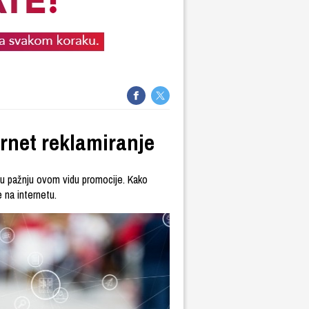
ernet reklamiranje
u pažnju ovom vidu promocije. Kako
 na internetu.