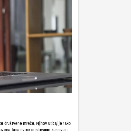
te društvene mreže. Njihov uticaj je tako
duzeća, koja svoje poslovanje zasnivaju