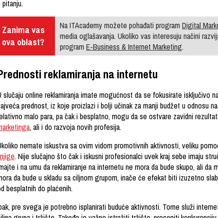
 pitanju.
Na ITAcademy možete pohađati program
Digital Mark
Zanima vas
media oglašavanja. Ukoliko vas interesuju načini razvij
ova oblast?
program
E-Business & Internet Marketing
.
Prednosti reklamiranja na internetu
 slučaju online reklamiranja imate mogućnost da se fokusirate isključivo na 
ajveća prednost, iz koje proizlazi i bolji učinak za manji budžet u odnosu na
elativno malo para, pa čak i besplatno, mogu da se ostvare zavidni rezultat
marketinga
, ali i do razvoja novih profesija.
Ukoliko nemate iskustva sa ovim vidom promotivnih aktivnosti, veliku po
njige
. Nije slučajno što čak i iskusni profesionalci uvek kraj sebe imaju str
majte i na umu da reklamiranje na internetu ne mora da bude skupo, ali da 
ora da bude u skladu sa ciljnom grupom, inače će efekat biti izuzetno slab. 
d besplatnih do plaćenih.
pak, pre svega je potrebno isplanirati buduće aktivnosti. Tome služi intern
iljna grupa i tržište. Takođe je važno istražiti tržište, proceniti konkurencij