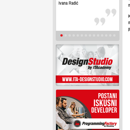
Ivana Radić
K
p