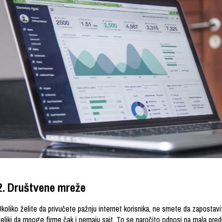
2. Društvene mreže
koliko želite da privučete pažnju internet korisnika, ne smete da zapostavi
veliki da mnoge firme čak i nemaju sajt. To se naročito odnosi na mala pre