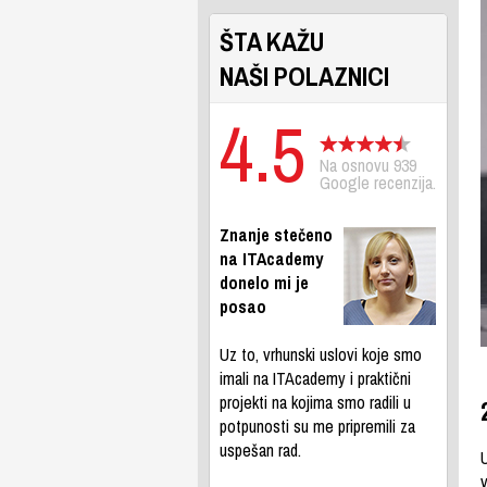
ŠTA KAŽU
NAŠI POLAZNICI
4.5
Na osnovu 939
Google recenzija.
Znanje stečeno
na ITAcademy
donelo mi je
posao
Uz to, vrhunski uslovi koje smo
imali na ITAcademy i praktični
projekti na kojima smo radili u
potpunosti su me pripremili za
uspešan rad.
U