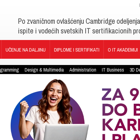
Po zvaničnom ovlašćenju Cambridge odeljenj
ispite i vodećih svetskih IT sertifikacionih 
UČENJE NA DALJINU
DIPLOME I SERTIFIKATI
O IT AKADEMIJI
ogramming
Design & Multimedia
Administration
IT Business
3D D