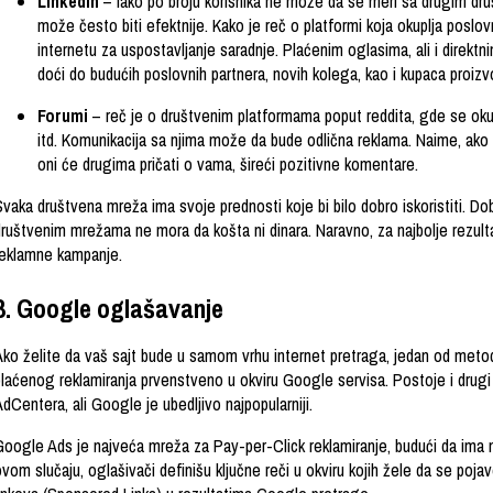
LinkedIn
– iako po broju korisnika ne može da se meri sa drugim dr
može često biti efektnije. Kako je reč o platformi koja okuplja poslov
internetu za uspostavljanje saradnje. Plaćenim oglasima, ali i direkt
doći do budućih poslovnih partnera, novih kolega, kao i kupaca proiz
Forumi
– reč je o društvenim platformama poput reddita, gde se okup
itd. Komunikacija sa njima može da bude odlična reklama. Naime, ako 
oni će drugima pričati o vama, šireći pozitivne komentare.
vaka društvena mreža ima svoje prednosti koje bi bilo dobro iskoristiti. Dob
društvenim mrežama ne mora da košta ni dinara. Naravno, za najbolje rezulta
reklamne kampanje.
3. Google oglašavanje
Ako želite da vaš sajt bude u samom vrhu internet pretraga, jedan od meto
plaćenog reklamiranja prvenstveno u okviru Google servisa. Postoje i drugi
dCentera, ali Google je ubedljivo najpopularniji.
Google Ads je najveća mreža za Pay-per-Click reklamiranje, budući da ima n
vom slučaju, oglašivači definišu ključne reči u okviru kojih žele da se poja