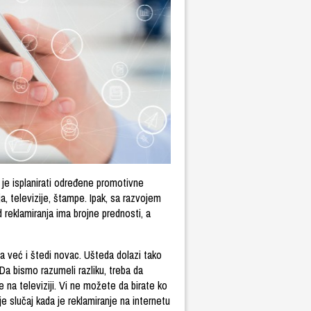
 je isplanirati određene promotivne
a, televizije, štampe. Ipak, sa razvojem
 reklamiranja ima brojne prednosti, a
već i štedi novac. Ušteda dolazi tako
a bismo razumeli razliku, treba da
 na televiziji. Vi ne možete da birate ko
e slučaj kada je reklamiranje na internetu