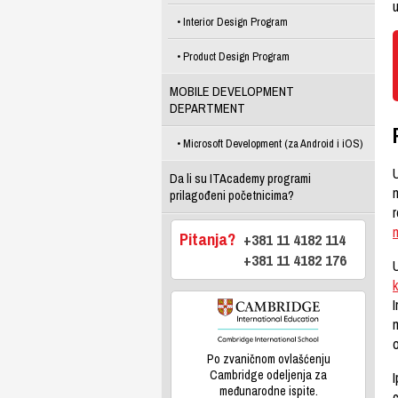
u
Interior Design Program
Product Design Program
MOBILE DEVELOPMENT
DEPARTMENT
Microsoft Development (za Android i iOS)
U
Da li su ITAcademy programi
n
prilagođeni početnicima?
r
Pitanja?
+381 11 4182 114
+381 11 4182 176
k
I
m
o
Po zvaničnom ovlašćenju
Cambridge odeljenja za
I
međunarodne ispite.
c