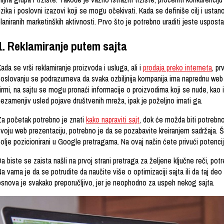
izika i poslovni izazovi koji se mogu očekivati. Kada se definiše cilj i ustan
laniranih marketinških aktivnosti. Prvo što je potrebno uraditi jeste usposta
1. Reklamiranje putem sajta
ada se vrši reklamiranje proizvoda i usluga, ali i
prodaja preko interneta
, p
poslovanju se podrazumeva da svaka ozbiljnija kompanija ima naprednu web
irmi, na sajtu se mogu pronaći informacije o proizvodima koji se nude, kao i 
nezamenjiv usled pojave društvenih mreža, ipak je poželjno imati ga.
Za početak potrebno je znati
kako napraviti sajt
, dok će možda biti potrebn
voju web prezentaciju, potrebno je da se pozabavite kreiranjem sadržaja. Što 
olje pozicionirani u Google pretragama. Na ovaj način ćete privući potencijal
a biste se zaista našli na prvoj strani pretraga za željene ključne reči, po
Na vama je da se potrudite da naučite više o optimizaciji sajta ili da taj 
osnova je svakako preporučljivo, jer je neophodno za uspeh nekog sajta.