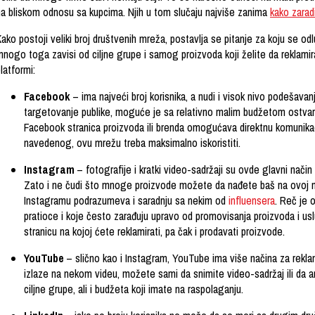
na bliskom odnosu sa kupcima. Njih u tom slučaju najviše zanima
kako zarad
ako postoji veliki broj društvenih mreža, postavlja se pitanje za koju se odl
mnogo toga zavisi od ciljne grupe i samog proizvoda koji želite da reklamir
latformi:
Facebook
– ima najveći broj korisnika, a nudi i visok nivo podešav
targetovanje publike, moguće je sa relativno malim budžetom ostvarit
Facebook stranica proizvoda ili brenda omogućava direktnu komunik
navedenog, ovu mrežu treba maksimalno iskoristiti.
Instagram
– fotografije i kratki video-sadržaji su ovde glavni način
Zato i ne čudi što mnoge proizvode možete da nađete baš na ovoj m
Instagramu podrazumeva i saradnju sa nekim od
influensera
. Reč je 
pratioce i koje često zarađuju upravo od promovisanja proizvoda i us
stranicu na kojoj ćete reklamirati, pa čak i prodavati proizvode.
YouTube
– slično kao i Instagram, YouTube ima više načina za rekla
izlaze na nekom videu, možete sami da snimite video-sadržaj ili da a
ciljne grupe, ali i budžeta koji imate na raspolaganju.