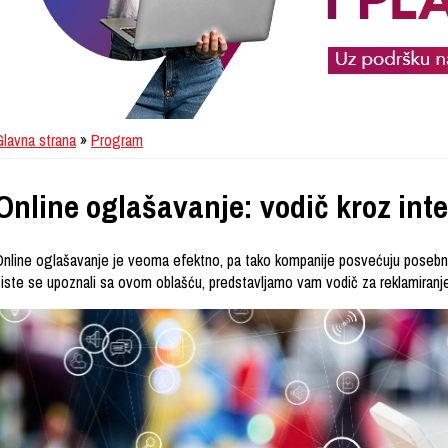
Glavna strana
»
Program
Online oglašavanje: vodič kroz int
Online oglašavanje je veoma efektno, pa tako kompanije posvećuju posebn
biste se upoznali sa ovom oblašću, predstavljamo vam vodič za reklamiranje