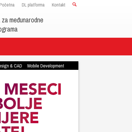
Početna
DL platforma
Kontakt
a za međunarodne
programa
esign & CAD
Mobile Development