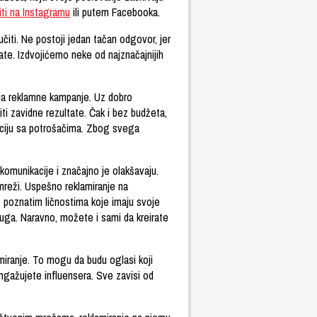
iti na Instagramu
ili putem Facebooka.
učiti. Ne postoji jedan tačan odgovor, jer
ate. Izdvojićemo neke od najznačajnijih
anja reklamne kampanje. Uz dobro
i zavidne rezultate. Čak i bez budžeta,
aciju sa potrošačima. Zbog svega
 komunikacije i značajno je olakšavaju.
reži. Uspešno reklamiranje na
o poznatim ličnostima koje imaju svoje
luga. Naravno, možete i sami da kreirate
miranje. To mogu da budu oglasi koji
ngažujete influensera. Sve zavisi od