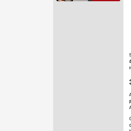
S
A
o