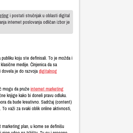
eting
i postati stručnjak u oblasti digital
anja internet poslovanja odličan izbor je
publiku koju ste definisali. To je možda i
 klasične medije. Činjenica da sa
i dovela je do razvoja
digitalnog
moć mogu da pruže
internet marketing
učne knjige kako bi doneli pravu odluku.
mora da bude kreativno. Sadržaj (content)
To važi za svaki oblik online aktivnosti,
et marketing plan, u kome se definišu
u i njen udeo na tržištu. Tu su i procene