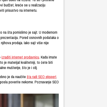
ovi budžet, kreće se u realizaciju
viti prisustvo na internetu.
rvo na šta pomislimo je sajt. U modernom
 prezentaciju. Pored osnovnih podataka o
njihova prodaja. Iako sajt više nije
o
izraditi internet prodavnicu
. Kada imate
je materijal kvalitetniji, to ćete biti
ne mušterije, što je i cilj.
trebno je da naučite
šta radi SEO ekspert
.
deo posla poverite nekome. Poznavanje SEO