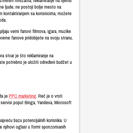
uštvenim mrežama, reklamiranje na njemu
ne ljude, ne postoji bolje mesto na
nim kontaktiranjem sa korisnicima, možete
voda.
ljaju verni fanovi filmova, igara, muzike
verne fanove pridobijete na svoju stranu,
ra stvar je što reklamiranje na
te potrebno je uložiti određeni budžet u
da je
PPC marketing
. Reč je o vrsti
 servisi poput Binga, Yandexa, Microsoft
ajveću bazu potencijalnih korisnika. U
ve njihovi oglasi u formi sponzorisanih