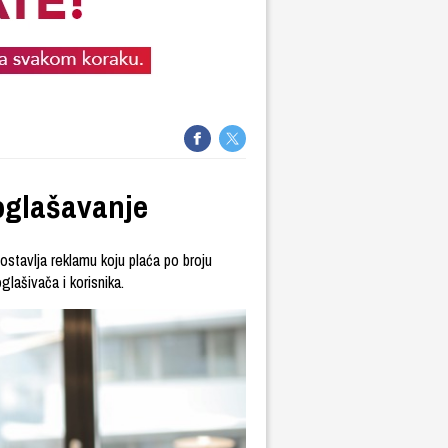
 oglašavanje
ostavlja reklamu koju plaća po broju
lašivača i korisnika.