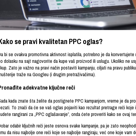
Kako se pravi kvalitetan PPC oglas?
a bi se ovakva promotivna aktivnost isplatila, potrebno je da konvertujete
po dolasku na sajt nagovorite da kupe vaš proizvod ili uslugu. Ukoliko n
kup. Zato je važno na pravi način postaviti kampanju, ciljati na pravu publiku
mušterije traže na Googleu (i drugim pretraživačima).
Pronađite adekvatne ključne reči
Sada kada znate šta želite da postignete PPC kampanjom, vreme je da pron
ezati. To znači da će se vaš oglas pojaviti kao rezultat pretrage reči koje i
budete rangirani za „PPC oglašavanje”, onda ćete proveriti kako se ovaj te
obar odabir ključnih reči jeste osnova svake kampanje, pa je zato neophodn
mu da nisu najbolje one reči koje se najbolje rangiraju, već one koje vam d