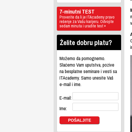
7-minutni TEST
Proverite da li je ITAcademy pravo
rešenje za Vašu karijeru. Odvojite
sedam minuta i uradite test »
Želite dobru platu?
i
Možemo da pomognemo.
Slaćemo Vam uputstva, pozive
na besplatne seminare i vesti sa
ITAcademy. Samo unesite Vaš
e-mail i ime.
E-mail:
Ime: