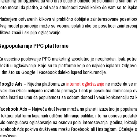
marketing omogućava da vrlo brzo budete odlično pozicionirani u samom vrh
ete morati da platite, a od vaše stručnosti zavisi koliko će vam se to isplati
Plaćanjem ostvarenih klikova vi praktično dobijate zainteresovane posetioc
Ovaj model promocije može se veoma isplatiti ako se posetioci zainteresuju 
likova znači i skuplje oglašavanje.
Najpopularnije PPC platforme
Za uspešno poslovanje PPC marketing apsolutno je neophodan. Ipak, potrebno
ložiti u oglašavanje. Koje su to platforme koje se najviše isplate? Odgovor 
s tim što su Google i Facebook daleko ispred konkurencije.
Google Ads
– Nijedna platforma za
internet oglašavanje
ne može da se m
vaki dan izbaci milijarde rezultata pretraga. I dok je apsolutna dominacija 
treba imati na umu da popularnost sa sobom donosi i veću konkurenciju za kl
Facebook Ads
– Najveća društvena mreža na planeti izuzetno je popularna
fektnoj platformi koja nudi odlično filtriranje publike, i to na osnovu pod
Ads omogućava oglašavanje na osnovu pola, interesovanja, godina, lokacije
Facebook Ads pokriva društvenu mrežu Facebook, ali i Instagram. Očekuje s
ntegrisan.