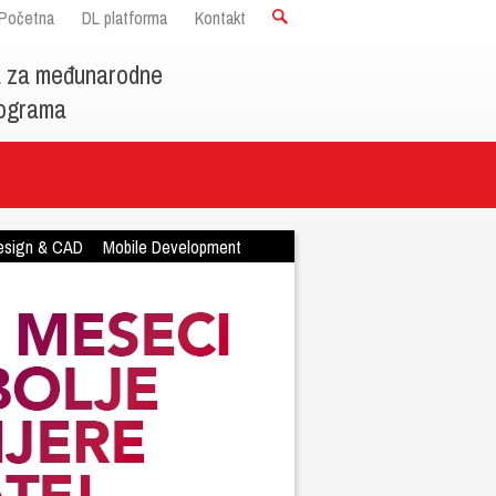
Početna
DL platforma
Kontakt
a za međunarodne
programa
esign & CAD
Mobile Development