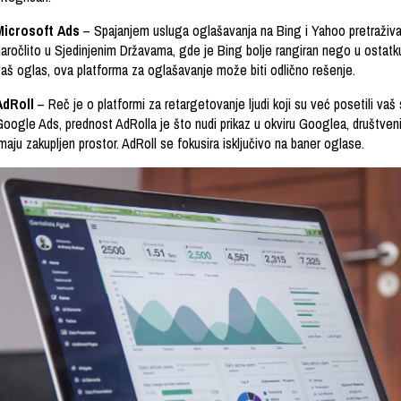
Microsoft Ads
– Spajanjem usluga oglašavanja na Bing i Yahoo pretraživač
naročlito u Sjedinjenim Državama, gde je Bing bolje rangiran nego u ostatku
vaš oglas, ova platforma za oglašavanje može biti odlično rešenje.
AdRoll
– Reč je o platformi za retargetovanje ljudi koji su već posetili vaš
Google Ads, prednost AdRolla je što nudi prikaz u okviru Googlea, društveni
maju zakupljen prostor. AdRoll se fokusira isključivo na baner oglase.