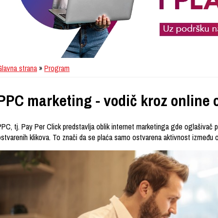
Glavna strana
»
Program
PPC marketing - vodič kroz online
PC, tj. Pay Per Click predstavlja oblik internet marketinga gde oglašivač p
ostvarenih klikova. To znači da se plaća samo ostvarena aktivnost između og