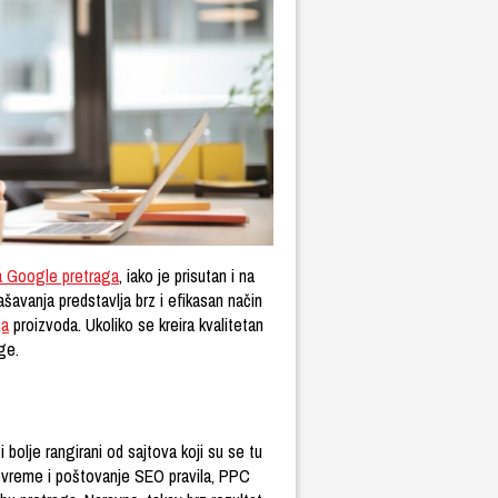
a Google pretraga
, iako je prisutan i na
avanja predstavlja brz i efikasan način
ja
proizvoda. Ukoliko se kreira kvalitetan
ge.
olje rangirani od sajtova koji su se tu
o vreme i poštovanje SEO pravila, PPC