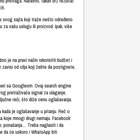
u pretraga. Naravno, takav brz rezultat
ti.
e svog sajta koji traže nešto određeno.
za vašu uslugu ili proizvod. Ipak, više
 je na pravi način iskoristiti budžet i
zavisi od cilja koji želite da postignete,
eri sa Googleom. Ovaj search engine
ovog pretraživača signal za ulaganje,
jučne reči, što diže cenu oglašavanja.
 kada je oglašavanje u pitanju. Reč o
ataka koje mnogi drugi nemaju. Facebook
, ponašanja… Treba naglasiti i da
e da će uskoro i WhatsApp biti