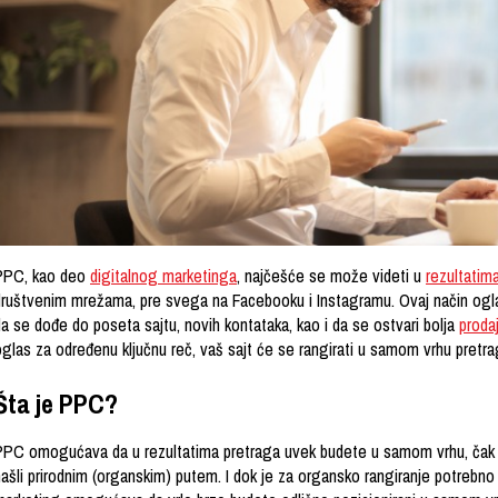
PPC, kao deo
digitalnog marketinga
, najčešće se može videti u
rezultatim
društvenim mrežama, pre svega na Facebooku i Instagramu. Ovaj način oglaš
a se dođe do poseta sajtu, novih kontataka, kao i da se ostvari bolja
proda
oglas za određenu ključnu reč, vaš sajt će se rangirati u samom vrhu pretra
Šta je PPC?
PPC omogućava da u rezultatima pretraga uvek budete u samom vrhu, čak i b
našli prirodnim (organskim) putem. I dok je za organsko rangiranje potrebn