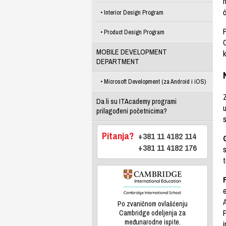
ć
Interior Design Program
Product Design Program
MOBILE DEVELOPMENT
k
DEPARTMENT
Microsoft Development (za Android i iOS)
Da li su ITAcademy programi
u
prilagođeni početnicima?
Pitanja?
+381 11 4182 114
+381 11 4182 176
s
e
Po zvaničnom ovlašćenju
Cambridge odeljenja za
međunarodne ispite.
i