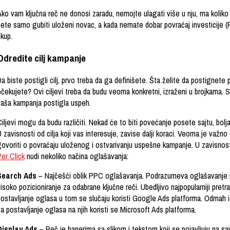
ko vam ključna reč ne donosi zaradu, nemojte ulagati više u nju, ma koliko 
ćete samo gubiti uloženi novac, a kada nemate dobar povraćaj investicij
kup.
Odredite cilj kampanje
a biste postigli cilj, prvo treba da ga definišete. Šta želite da postigne
čekujete? Ovi ciljevi treba da budu veoma konkretni, izraženi u brojkama. S
vaša kampanja postigla uspeh.
iljevi mogu da budu različiti. Nekad će to biti povećanje posete sajtu, bolja 
 zavisnosti od cilja koji vas interesuje, zavise dalji koraci. Veoma je važno
govoriti o povraćaju uloženog i ostvarivanju uspešne kampanje. U zavisnos
er Click
nudi nekoliko načina oglašavanja:
Search Ads
– Najčešći oblik PPC oglašavanja. Podrazumeva oglašavanje na
isoko pozicioniranje za odabrane ključne reči. Ubedljivo najpopularniji pre
postavljanje oglasa u tom se slučaju koristi Google Ads platforma. Odmah i
a postavljanje oglasa na njih koristi se Microsoft Ads platforma.
Display Ads
– Reč je banerima sa slikom i tekstom koji se pojavljuju na saj