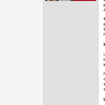
A
p
š
F
U
N
b
P
s
s