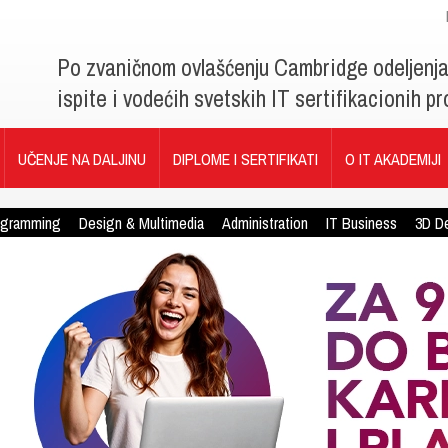
Po zvaničnom ovlašćenju Cambridge odeljenj
ispite i vodećih svetskih IT sertifikacionih 
UČENJE NA DALJINU
DIPLOME I SERTIFIKATI
O IT AKADEMIJI
ogramming
Design & Multimedia
Administration
IT Business
3D D