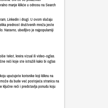
eralno manje klikće u odnosu na Search
m, Linkedin i drugi. U ovom slučaju
Velika prednost društvenih mreža jeste
o. Naravno, ubedljivo je najpopularniji
še tekst, kreira vizual ili video-oglas.
e reči koje ste istražili kako bi oglas
oju upućujete korisnike koji kliknu na
 može da bude već postojeća stranica na
e ključne reči i predstavlja ponudu koju