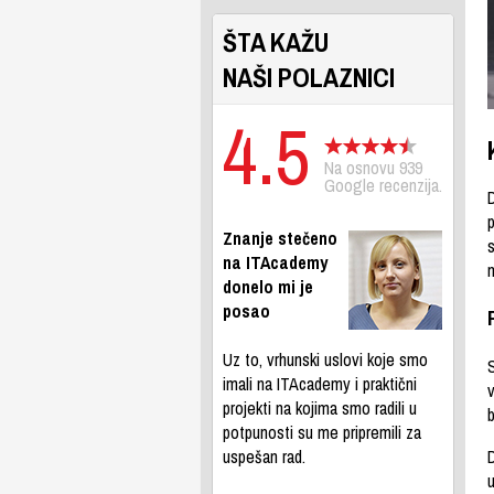
ŠTA KAŽU
NAŠI POLAZNICI
4.5
Na osnovu 939
Google recenzija.
D
Znanje stečeno
s
na ITAcademy
donelo mi je
posao
Uz to, vrhunski uslovi koje smo
imali na ITAcademy i praktični
v
projekti na kojima smo radili u
potpunosti su me pripremili za
D
uspešan rad.
u