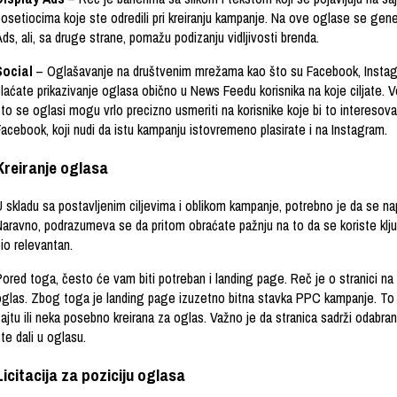
posetiocima koje ste odredili pri kreiranju kampanje. Na ove oglase se gen
ds, ali, sa druge strane, pomažu podizanju vidljivosti brenda.
Social
– Oglašavanje na društvenim mrežama kao što su Facebook, Instagra
laćate prikazivanje oglasa obično u News Feedu korisnika na koje ciljate. 
to se oglasi mogu vrlo precizno usmeriti na korisnike koje bi to interesoval
acebook, koji nudi da istu kampanju istovremeno plasirate i na Instagram.
Kreiranje oglasa
 skladu sa postavljenim ciljevima i oblikom kampanje, potrebno je da se napi
aravno, podrazumeva se da pritom obraćate pažnju na to da se koriste ključn
io relevantan.
ored toga, često će vam biti potreban i landing page. Reč je o stranici na k
oglas. Zbog toga je landing page izuzetno bitna stavka PPC kampanje. To
ajtu ili neka posebno kreirana za oglas. Važno je da stranica sadrži odabran
te dali u oglasu.
Licitacija za poziciju oglasa