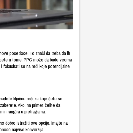
 nove posetioce. To znači da treba da ih
e uspete u tome, PPC može da bude veoma
 i fokusirati se na reči koje potencijalne
ađete ključne reči za koje ćete se
zaberete. Ako, na primer, želite da
rmin rangira u pretragama.
o dobro istražiti sve opcije. Imajte na
onose najviše konverzija.