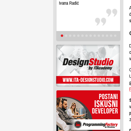
Ivana Radić
A
s
D
o
C
U
P
v
z