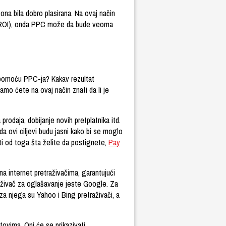
ona bila dobro plasirana. Na ovaj način
e (ROI), onda PPC može da bude veoma
te pomoću PPC-ja? Kakav rezultat
amo ćete na ovaj način znati da li je
prodaja, dobijanje novih pretplatnika itd.
 da ovi ciljevi budu jasni kako bi se moglo
ti od toga šta želite da postignete,
Pay
 internet pretraživačima, garantujući
traživač za oglašavanje jeste Google. Za
za njega su Yahoo i Bing pretraživači, a
tovima. Oni će se prikazivati