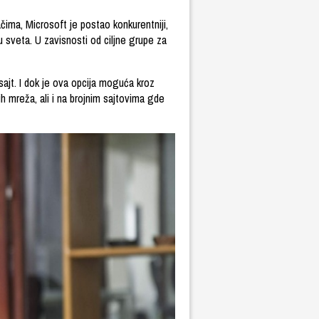
ima, Microsoft je postao konkurentniji,
 sveta. U zavisnosti od ciljne grupe za
 sajt. I dok je ova opcija moguća kroz
h mreža, ali i na brojnim sajtovima gde