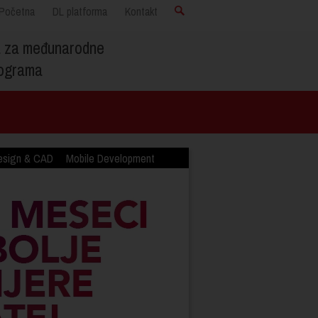
Početna
DL platforma
Kontakt
a za međunarodne
programa
esign & CAD
Mobile Development