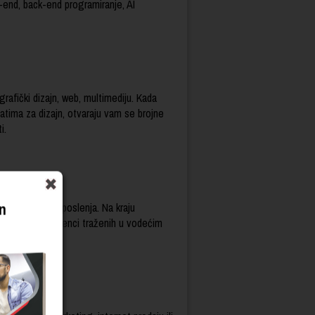
nt-end, back-end programiranje, AI
.
rafički dizajn, web, multimediju. Kada
latima za dizajn, otvaraju vam se brojne
i.
n
eća za izbor zaposlenja. Na kraju
najjačih kompetenci traženih u vodećim