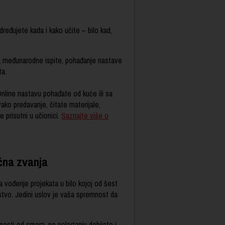
ređujete kada i kako učite – bilo kad,
a međunarodne ispite, pohađanje nastave
ta.
Online nastavu pohađate od kuće ili sa
ako predavanje, čitate materijale,
 prisutni u učionici.
Saznajte više o
čna zvanja
 vođenje projekata u bilo kojoj od šest
stvo. Jedini uslov je vaša spremnost da
osti od smera, po polaganju dobijate i