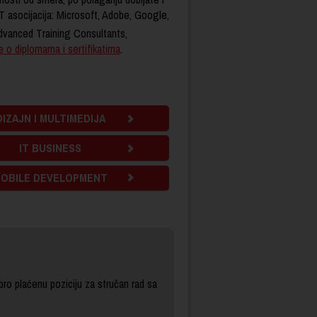
IT asocijacija: Microsoft, Adobe, Google,
Advanced Training Consultants,
e o diplomama i sertifikatima
.
DIZAJN I MULTIMEDIJA
IT BUSINESS
OBILE DEVELOPMENT
ro plaćenu poziciju za stručan rad sa