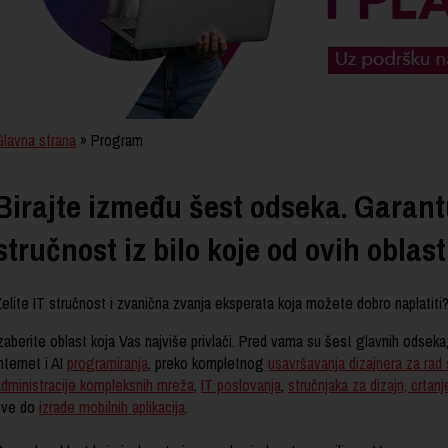
Glavna strana
» Program
Birajte između šest odseka. Garan
stručnost iz bilo koje od ovih oblast
elite IT stručnost i zvanična zvanja eksperata koja možete dobro naplatiti
zaberite oblast koja Vas najviše privlači. Pred vama su šest glavnih odseka,
nternet i AI
programiranja
, preko kompletnog
usavršavanja dizajnera za rad
administracije kompleksnih mreža
,
IT poslovanja
,
stručnjaka za dizajn, crtan
sve do
izrade mobilnih aplikacija
.