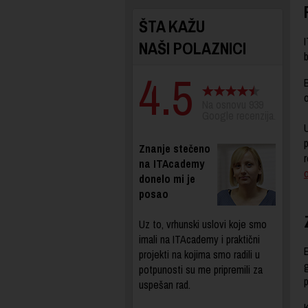
ŠTA KAŽU
NAŠI POLAZNICI
b
4.5
o
Na osnovu 939
Google recenzija.
U
Znanje stečeno
r
na ITAcademy
donelo mi je
posao
Uz to, vrhunski uslovi koje smo
imali na ITAcademy i praktični
projekti na kojima smo radili u
potpunosti su me pripremili za
p
uspešan rad.