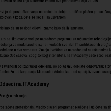
Za svaku oblast koju izaberete imamo dva jednostavna cilja za Vas.
rvi je da posle školovanja napredujete, dobijete odlično plaćen posao. Drug
školovanja koga ćete se sećati sa uživanjem.
islimo da su to dobri ciljevi i znamo kako da ih ispunimo.
Zato se školovanje vodi po naprednom programu za računarske tehnologij
deljenja za međunarodne ispite i vodećih svetskih IT sertifikacionih progr
podeljeno u dva semestra. Znanja i veštine za napredan rad na računarima iz
ukupno 386 časova. Zbog tolikog intenziteta, na ITAcademy ćete steći real
U zavisnosti od izabranog odeljenja, po polaganju dobijate odgovarajuća zv
embridžu, od korporacija Microsoft i Adobe, kao i od specijalizovanih asoci
Odseci na ITAcademy
Programiranje
Postaćete profesionalni, visoko plaćeni programer. Radićete i učićete sa ti