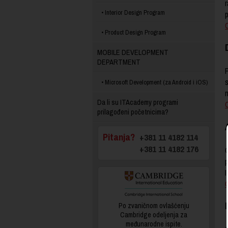
r
Interior Design Program
p
Product Design Program
MOBILE DEVELOPMENT
DEPARTMENT
P
s
Microsoft Development (za Android i iOS)
Da li su ITAcademy programi
prilagođeni početnicima?
Pitanja?
+381 11 4182 114
+381 11 4182 176
O
O
Po zvaničnom ovlašćenju
Cambridge odeljenja za
međunarodne ispite.