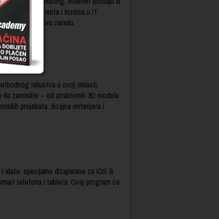
je, online marketing, internet prodaju ili
oblasti menadžmenta i biznisa u IT
zaposlenje i dobru zaradu.
prethodnog iskustva u ovoj oblasti,
da zamislite – od atraktivnih 3D modela
onskih projekata, dizajna enterijera i
alate, specijalno dizajnirane za iOS ili
mart telefona i tableta.
Ovaj program će