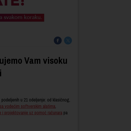
tujemo Vam visoku
i
?
 podeljenih u 21 odeljenje: od klasičnog,
 sa vodećim softverskim alatima
,
je i projektovanje uz pomoć računara
pa