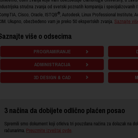
ndustrijska stručna zvanja
od svetski poznatih kompanija i specijalizovanih 
®
CompTIA, Cisco, Oracle, ISTQB
, Autodesk, Linux Professional Institute, 
CIM.
Ukupno, obezbeđeno vam je preko 50 ekspertskih zvanja.
Saznajte viš
Saznajte više o odsecima
PROGRAMIRANJE
ADMINISTRACIJA
3D DESIGN & CAD
M
3 načina da dobijete odlično plaćen posao
Spremili smo dokument koji otkriva tri pouzdana načina za dolazak na dob
računarima.
Preuzmite izveštaj ovde
.