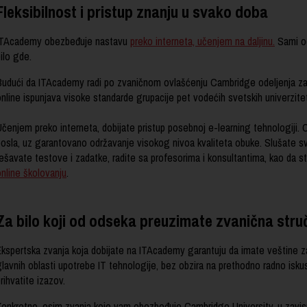
Fleksibilnost i pristup znanju u svako doba
ITAcademy obezbeđuje nastavu
preko interneta, učenjem na daljinu.
Sami od
ilo gde.
Budući da ITAcademy radi po zvaničnom ovlašćenju Cambridge odeljenja z
nline ispunjava visoke standarde grupacije pet vodećih svetskih univerzite
čenjem preko interneta, dobijate pristup posebnoj e-learning tehnologiji. 
posla, uz garantovano održavanje visokog nivoa kvaliteta obuke. Slušate sv
ešavate testove i zadatke, radite sa profesorima i konsultantima, kao da ste
online školovanju
.
Za bilo koji od odseka preuzimate zvanična stru
Ekspertska zvanja koja dobijate na ITAcademy garantuju da imate veštine za
glavnih oblasti upotrebe IT tehnologije, bez obzira na prethodno radno isku
rihvatite izazov.
Konkretno, osim zvanja koje vam obezbeđuje Cambridge University, u zavisn