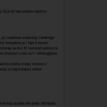
i cilj je da Vam pružimo iskustvo
e, po zvaničnom ovlašćenju Cambridge
ama. Kompaktno je i traje 9 meseci,
učavaju se kroz 87 nastavnih jedinica na
nu stručnost u radu sa IT tehnologijama.
anična stručna zvanja, overena u
jacija za odgovarajuće oblasti.
mom koji iza sebe ima preko 180 hiljada