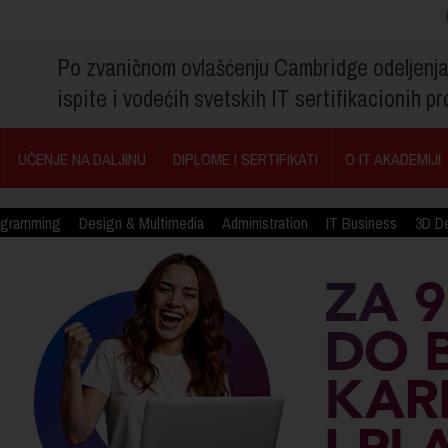
Po zvaničnom ovlašćenju Cambridge odeljenj
ispite i vodećih svetskih IT sertifikacionih 
UČENJE NA DALJINU
DIPLOME I SERTIFIKATI
O IT AKADEMIJI
ogramming
Design & Multimedia
Administration
IT Business
3D D