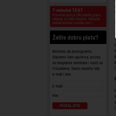
O
v
7-minutni TEST
o
Proverite da li je ITAcademy pravo
rešenje za Vašu karijeru. Odvojite
sedam minuta i uradite test »
Želite dobru platu?
D
Možemo da pomognemo.
p
Slaćemo Vam uputstva, pozive
p
na besplatne seminare i vesti sa
ITAcademy. Samo unesite Vaš
e-mail i ime.
E-mail:
N
Ime: