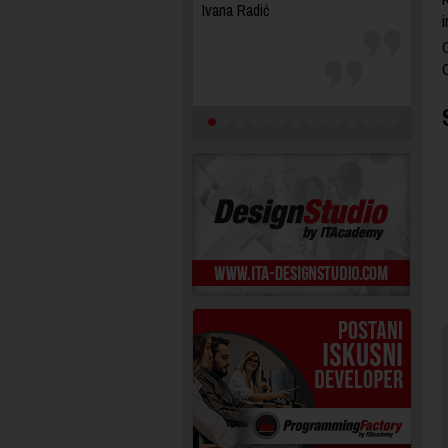
Ivana Radić
i