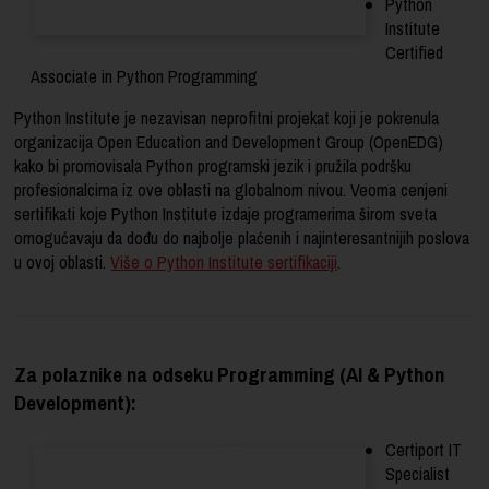
Python
Institute
Certified
Associate in Python Programming
Python Institute je nezavisan neprofitni projekat koji je pokrenula
organizacija Open Education and Development Group (OpenEDG)
kako bi promovisala Python programski jezik i pružila podršku
profesionalcima iz ove oblasti na globalnom nivou. Veoma cenjeni
sertifikati koje Python Institute izdaje programerima širom sveta
omogućavaju da dođu do najbolje plaćenih i najinteresantnijih poslova
u ovoj oblasti.
Više o Python Institute sertifikaciji
.
Za polaznike na odseku Programming (AI & Python
Development):
Certiport IT
Specialist