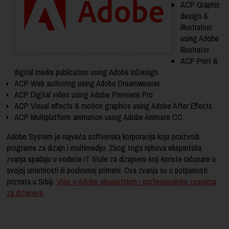
ACP Graphic
design &
illustration
using Adobe
Illustrator
ACP Print &
digital media publication using Adobe InDesign
ACP Web authoring using Adobe Dreamweaver
ACP Digital video using Adobe Premiere Pro
ACP Visual effects & motion graphics using Adobe After Effects
ACP Multiplatform animation using Adobe Animate CC
Adobe System je najveća softverska korporacija koja proizvodi
programe za dizajn i multimediju. Zbog toga njihova ekspertska
zvanja spadaju u vodeće IT titule za dizajnere koji koriste računare u
svojoj umetnosti ili poslovnoj primeni. Ova zvanja su u potpunosti
priznata u Srbiji.
Više o Adobe ekspertskim i profesionalnim zvanjima
za dizajnere
.