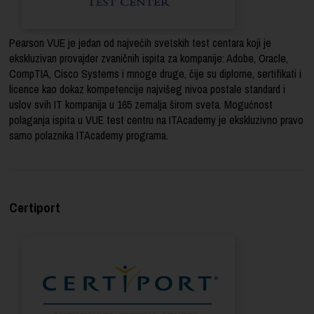
Pearson VUE je jedan od najvećih svetskih test centara koji je
ekskluzivan provajder zvaničnih ispita za kompanije: Adobe, Oracle,
CompTIA, Cisco Systems i mnoge druge, čije su diplome, sertifikati i
licence kao dokaz kompetencije najvišeg nivoa postale standard i
uslov svih IT kompanija u 165 zemalja širom sveta. Mogućnost
polaganja ispita u VUE test centru na ITAcademy je ekskluzivno pravo
samo polaznika ITAcademy programa.
Certiport