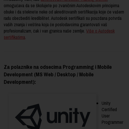
omogućava da se školujete po zvaničnim Autodeskovim principima
obuke i da steknete neke od
akreditovanih sertifikacija koje će vašem
radu obezbediti kredibilitet. Autodesk sertifikati su pouzdana potvrda
vaših znanja i veština koja će poslodavcima garantovati vaš
profesionalizam, ćak i van granica naše zemlje
.
Više o Autodesk
sertifikatima
.
Za polaznike na odsecima Programming i Mobile
Development (MS Web / Desktop / Mobile
Development):
Unity
Certified
User
Programmer