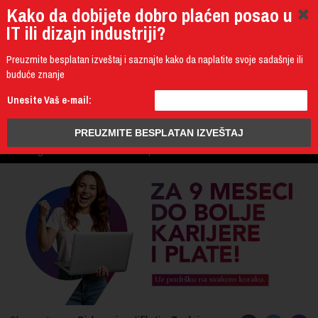
Kako da dobijete dobro plaćen posao u
IT ili dizajn industriji?
Preuzmite besplatan izveštaj i saznajte kako da naplatite svoje sadašnje ili
buduće znanje
011 4011 200
Unesite Vaš e-mail:
Programming
Design & Multimedia
Administration
IT Business
PROGRAM
3D Design & CAD
Mobile Development
UPIS
ŠTA DOBIJATE
UČENJE NA DALJINU
DIPLOME I SERTIFIKATI
O IT AKADEMIJI