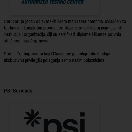
Certiport je jedan od svetskih lidera među test centrima, ovlašćen za
testiranje i kompletan proces sertifikacije za veliki broj najuticajnijih
institucija i organizacija, čiji su sertifikati, diplome i licence potvrda
stručnosti najvišeg nivoa.
Status Testing centra koji ITAcademy poseduje obezbeđuje
ekskluzivnu privilegiju polaganja samo našim polaznicima.
PSI Services