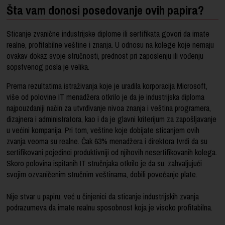
Šta vam donosi posedovanje ovih papira?
Sticanje zvanične industrijske diplome ili sertifikata govori da imate
realne, profitabilne veštine i znanja. U odnosu na kolege koje nemaju
ovakav dokaz svoje stručnosti, prednost pri zaposlenju ili vođenju
sopstvenog posla je velika.
Prema rezultatima istraživanja koje je uradila korporacija Microsoft,
više od polovine IT menadžera otkrilo je da je industrijska diploma
najpouzdaniji način za utvrđivanje nivoa znanja i veština programera,
dizajnera i administratora, kao i da je glavni kriterijum za zapošljavanje
u većini kompanija. Pri tom, veštine koje dobijate sticanjem ovih
zvanja veoma su realne. Čak 63% menadžera i direktora tvrdi da su
sertifikovani pojedinci produktivniji od njihovih nesertifikovanih kolega.
Skoro polovina ispitanih IT stručnjaka otkrilo je da su, zahvaljujući
svojim ozvaničenim stručnim veštinama, dobili povećanje plate.
Nije stvar u papiru, već u činjenici da sticanje industrijskih zvanja
podrazumeva da imate realnu sposobnost koja je visoko profitabilna.