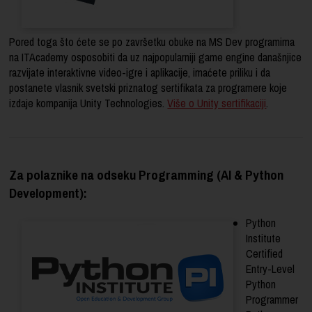
Pored toga što ćete se po završetku obuke na MS Dev programima
na ITAcademy osposobiti da uz najpopularniji game engine današnjice
razvijate interaktivne video-igre i aplikacije, imaćete priliku i da
postanete vlasnik svetski priznatog sertifikata za programere koje
izdaje kompanija Unity Technologies.
Više o Unity sertifikaciji
.
Za polaznike na odseku Programming (AI & Python
Development):
Python
Institute
Certified
Entry-Level
Python
Programmer