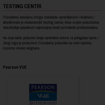
TESTING CENTRI
ITAcademy ispunjava stroge standarde opremljenosti i kvaliteta i
akreditovani je međunarodni testing centar, čime svojim polaznicima
obezbeđuje pripadnost najuticajnoj mreži potvrđenih profesionalaca.
Na ovaj način, polaznici imaju optimalne uslove za polaganje ispita, i
zbog toga je prolaznost ITAcademy polaznika na ovim ispitima
izuzetno visoko rangirana.
Pearson VUE