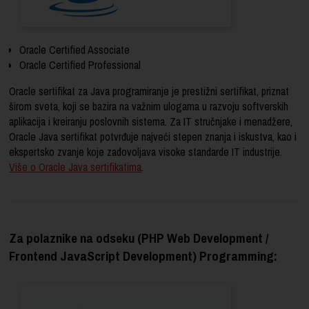
Oracle Certified Associate
Oracle Certified Professional
Oracle sertifikat za
Java programiranje
je prestižni sertifikat, priznat
širom sveta, koji se bazira na važnim ulogama u razvoju softverskih
aplikacija i kreiranju poslovnih sistema. Za IT stručnjake i menadžere,
Oracle Java sertifikat potvrđuje najveći stepen znanja i iskustva, kao i
ekspertsko zvanje koje zadovoljava visoke standarde IT industrije.
Više o Oracle Java sertifikatima
.
Za polaznike na odseku (PHP Web Development /
Frontend JavaScript Development) Programming: