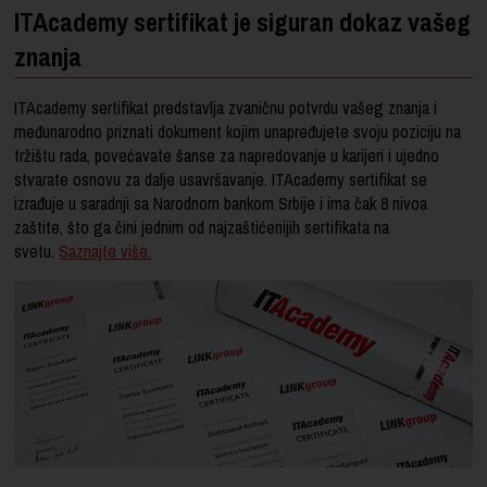
ITAcademy sertifikat je siguran dokaz vašeg
znanja
ITAcademy sertifikat predstavlja zvaničnu potvrdu vašeg znanja i
međunarodno priznati dokument kojim unapređujete svoju poziciju na
tržištu rada, povećavate šanse za napredovanje u karijeri i ujedno
stvarate osnovu za dalje usavršavanje. ITAcademy sertifikat se
izrađuje u saradnji sa Narodnom bankom Srbije i ima čak 8 nivoa
zaštite, što ga čini jednim od najzaštićenijih sertifikata na
svetu.
Saznajte više.