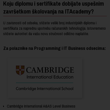
Koju diplomu i sertifikate dobijate uspešnim
završetkom školovanja na ITAcademy?
U zavisnosti od odseka, stičete veliki broj industrijskih diploma i
sertifikata za naprednu upotrebu računarskih tehnologija. Istovremeno
stičete autoritet da vašu novu stručnost odlično naplatite.
Za polaznike na Programming i IT Business odsecima:
Cambridge International A&AS Level Business