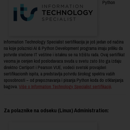
Python
Information Technology Specialist sertifikacija je još jedan od načina
na koje polaznici AI & Python Development programa imaju priliku da
potvrde stečene IT veštine i istaknu se na tržištu rada. Ovaj sertifikat
veoma je cenjen kod poslodavaca svuda u svetu zato što ga izdaju
direktno Certiport i Pearson VUE, vodeći svetski provajderi
sertifikacionih ispita, a predstavlja potvrdu širokog spektra vaših
sposobnosti – od prepoznavanja i pisanja Python koda do otklanjanja
bagova.
Više o Information Technology Specialist sertifikaciji
.
Za polaznike na odseku (Linux) Administration: