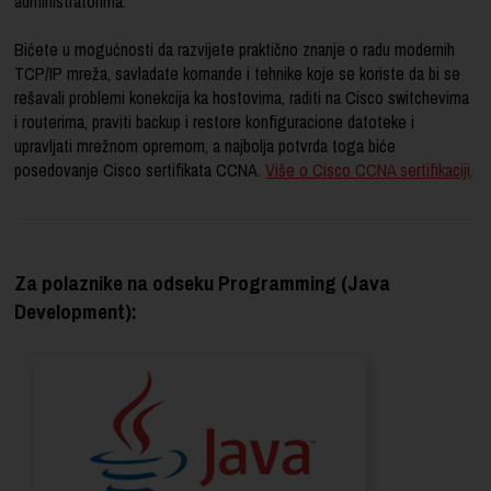
administratorima.
Bićete u mogućnosti da razvijete praktično znanje o radu modernih
TCP/IP mreža, savladate komande i tehnike koje se koriste da bi se
rešavali problemi konekcija ka hostovima, raditi na Cisco switchevima
i routerima, praviti backup i restore konfiguracione datoteke i
upravljati mrežnom opremom, a najbolja potvrda toga biće
posedovanje Cisco sertifikata CCNA.
Više o Cisco CCNA sertifikaciji
.
Za polaznike na odseku Programming (Java
Development):