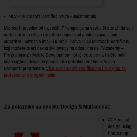
MCAF: Microsoft Certified Azure Fundamentals
Microsoft je jedna od najvećih IT kompanija na svetu, što znači da su i
sertifikati koje izdaje izuzetno cenjeni kod poslodavaca, a pun
autortitet i priznanje imaju i u Srbiji. Zahvaljujući Microsoft sertifikatu,
koji možete steći nakon školovanja na odsecima na ITAcademy –
Programming i Mobile Development, istaći ćete se na tržištu rada i
imati siguran dokaz da posedujete potrebne veštine i znanje
Microsoft programera
.
Više o Microsoft sertifikatima i zvanjima za
profesionalno programiranje
.
Za polaznike na odseku Design & Multimedia:
ACP Visual
design using
Photoshop