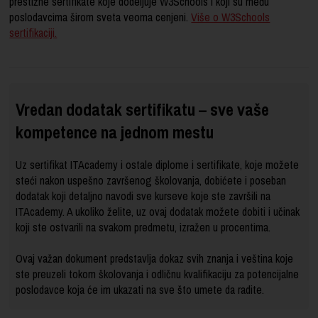
prestižne sertifikate koje dodeljuje W3Schools i koji su među
poslodavcima širom sveta veoma cenjeni.
Više o W3Schools
sertifikaciji.
Vredan dodatak sertifikatu – sve vaše
kompetence na jednom mestu
Uz sertifikat ITAcademy i ostale diplome i sertifikate, koje možete
steći nakon uspešno završenog školovanja, dobićete i poseban
dodatak koji detaljno navodi sve kurseve koje ste završili na
ITAcademy. A ukoliko želite, uz ovaj dodatak možete dobiti i učinak
koji ste ostvarili na svakom predmetu, izražen u procentima.
Ovaj važan dokument predstavlja dokaz svih znanja i veština koje
ste preuzeli tokom školovanja i odličnu kvalifikaciju za potencijalne
poslodavce koja će im ukazati na sve što umete da radite.