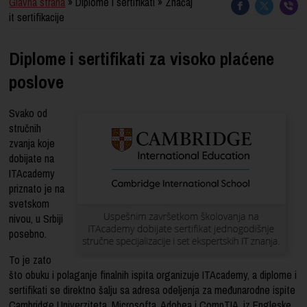
Glavna strana
» Diplome i sertifikati » Značaj
it sertifikacije
Diplome i sertifikati za visoko plaćene
poslove
Svako od
stručnih
zvanja koje
dobijate na
ITAcademy
priznato je na
svetskom
nivou, u Srbiji
posebno.
To je zato
što obuku i polaganje finalnih ispita organizuje ITAcademy, a diplome i
sertifikati se direktno šalju sa adresa odeljenja za međunarodne ispite
Cambridge Univerziteta, Microsofta, Adobea i CompTIA, iz Engleske,