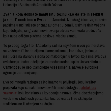
Holandije i Sjedinjenih Američkih Država.
Zvanja koja dobijate imaju istu težinu kao da ste ih stekli u
jakim IT centrima u Evropi ili Americi.
Iz našeg iskustva, sa ovim
papirima u ruci stičete priznat autoritet u zemlji. Osim realnih veština
koje dobijate, rang vaših novih zvanja otvara vam vrata preduzeća
koja nude odlično plaćene poslove, visoku zaradu.
To je zbog toga što ITAcademy radi na najvišem nivou partnerstava
sa vodećim IT institucijama i kompanijama i, kao takva, jedina je
institucija na Balkanu i jedna od malobrojnih u Evropi koja ima sva ova
ovlašćenja. Inače, odeljenje za međunarodne ispite Univerziteta u
Cambridgeu je deo Cambridge Assessmenta, najveće evropske
agencije za ocenjivanje.
Dva od mnogih razloga zašto imamo tu privilegiju jesu kvalitet
projekata koje su naši timovi izvršili i metodologija
„arhitektura
saznanja”
koju koristimo za izvođenje nastave, čime obezbeđujemo
visok nivo stručnosti polaznika, bez obzira da li se školujete
tradicionalno ili učenjem na daljinu.