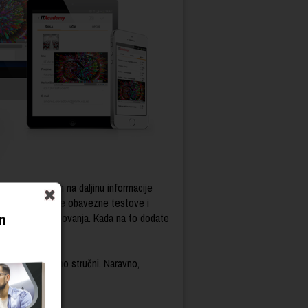
esora, učenjem na daljinu informacije
vremeno rešavate obavezne testove i
n
dicionalnog školovanja. Kada na to dodate
veštine.
 Postati realno stručni. Naravno,
te.