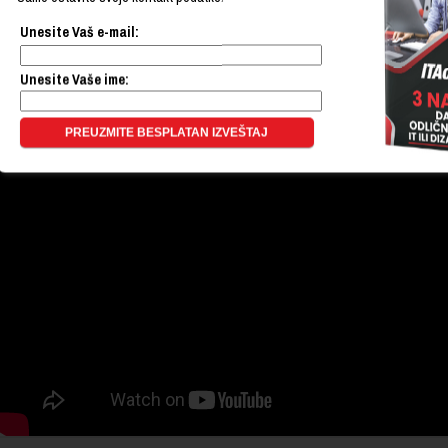
Kako izgleda učenje na daljinu na ITAcademy
Unesite Vaš e-mail:
Kada odaberete učenje na daljinu na ITAcademy, obezbeđujemo vam e-Learni
vreme školovanja.
Unesite Vaše ime: