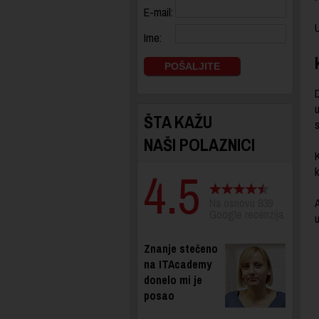
E-mail:
U
Ime:
u
ŠTA KAŽU
NAŠI POLAZNICI
K
4.5
k
Na osnovu 939
Google recenzija.
Znanje stečeno
na ITAcademy
donelo mi je
posao