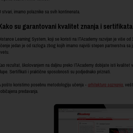
 stvari, imamo polaznike sa svih kontinenata.
Kako su garantovani kvalitet znanja i sertifikat
Distance Learning System, koji se koristi na ITAcademy razvijan je više od 
čenje jedan je od razloga zbog kojih imamo najviši stepen partnerstva sa je
svetu.
ao rezultat, školovanjem na daljinu preko ITAcademy dobijate isti kvalitet veš
lupe. Sertifikati i praktične sposobnosti su podjednako priznati.
A pošto koristimo posebnu metodologiju učenja -
arhitektura saznanja
, veš
uobičajena predavanja.