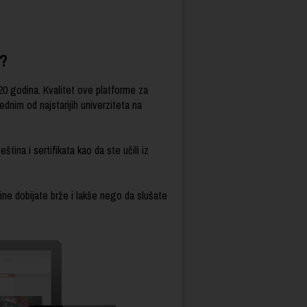
a?
20 godina. Kvalitet ove platforme za
dnim od najstarijih univerziteta na
tina i sertifikata kao da ste učili iz
tine dobijate brže i lakše nego da slušate