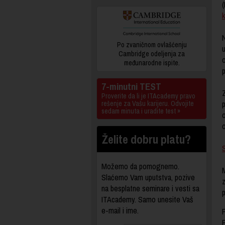
(
k
Po zvaničnom ovlašćenju
Cambridge odeljenja za
međunarodne ispite.
7-minutni TEST
Z
Proverite da li je ITAcademy pravo
p
rešenje za Vašu karijeru. Odvojite
sedam minuta i uradite test »
o
o
Želite dobru platu?
Možemo da pomognemo.
Slaćemo Vam uputstva, pozive
na besplatne seminare i vesti sa
ITAcademy. Samo unesite Vaš
e-mail i ime.
P
P