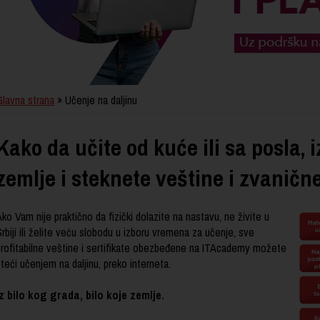
Glavna strana
» Učenje na daljinu
Kako da učite od kuće ili sa posla, i
zemlje i steknete veštine i zvanične
ko Vam nije praktično da fizički dolazite na nastavu, ne
živite u
rbiji
ili želite veću slobodu u izboru vremena za učenje, sve
profitabilne veštine i sertifikate obezbeđene na ITAcademy možete
teći učenjem na daljinu, preko interneta.
Iz bilo kog grada, bilo koje zemlje.