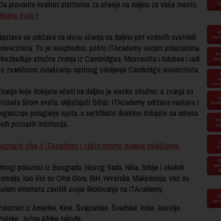
Da proverite kvalitet platforme za učenje na daljinu za Vaše mesto,
liknite ovde
.)
Nastava se održava na nivou učenja na daljinu pet vodećih svetskih
univerziteta. To je neophodno, pošto ITAcademy svojim polaznicima
obezbeđuje stručna zvanja iz Cambridgea, Microsofta i Adobea i radi
po zvaničnom ovlašćenju ispitnog odeljenja Cambridge univerziteta.
nanje koje dobijate učeći na daljinu je visoko stručno, a zvanja su
riznata širom sveta, uključujući Srbiju: ITAcademy održava nastavu i
rganizuje polaganje ispita, a sertifikate direktno dobijate sa adresa
vih poznatih institucija.
Saznajte više o ITAcademy i zašto imamo ovakva ovlašćenja.
Mnogi polaznici iz Beograda, Novog Sada, Niša, Srbije i okolnih
zemalja, kao što su Crna Gora, BiH, Hrvatska, Makedonija, već su
putem interneta završili svoje školovanje na ITAcademy.
olaznici iz Amerike, Kine, Švajcarske, Švedske, Irske, Austrije,
oljske, Južne Afrike takođe.