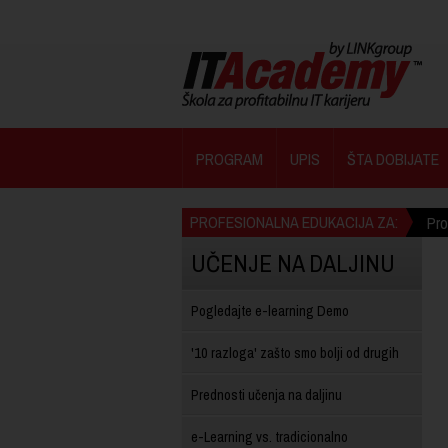
PROGRAM
UPIS
ŠTA DOBIJATE
PROFESIONALNA EDUKACIJA ZA:
Pr
UČENJE NA DALJINU
Pogledajte e-learning Demo
'10 razloga' zašto smo bolji od drugih
Prednosti učenja na daljinu
e-Learning vs. tradicionalno