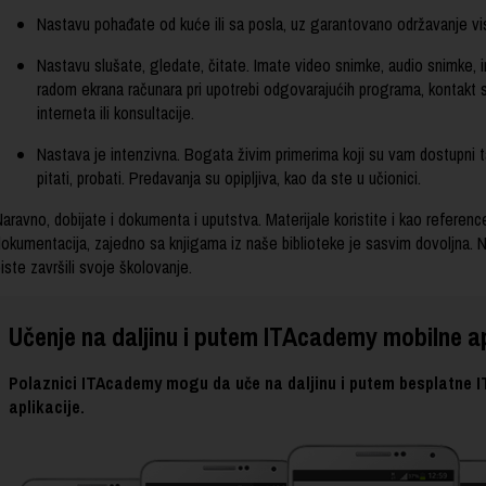
Nastavu pohađate od kuće ili sa posla, uz garantovano održavanje vi
Nastavu slušate, gledate, čitate. Imate video snimke, audio snimke, i
radom ekrana računara pri upotrebi odgovarajućih programa, kontakt
interneta ili konsultacije.
Nastava je intenzivna. Bogata živim primerima koji su vam dostupni 
pitati, probati. Predavanja su opipljiva, kao da ste u učionici.
Naravno, dobijate i dokumenta i uputstva. Materijale koristite i kao refere
dokumentacija, zajedno sa knjigama iz naše biblioteke je sasvim dovoljna. 
iste završili svoje školovanje.
Učenje na daljinu i putem ITAcademy mobilne ap
Polaznici ITAcademy mogu da uče na daljinu i putem besplatne
aplikacije.