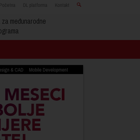
Početna
DL platforma
Kontakt
a za međunarodne
programa
esign & CAD
Mobile Development