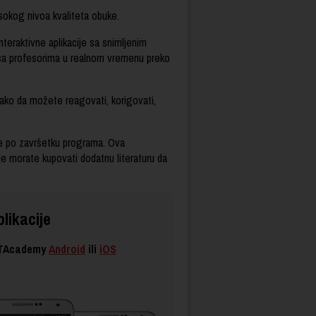
sokog nivoa kvaliteta obuke.
nteraktivne aplikacije sa snimljenim
 sa profesorima u realnom vremenu preko
tako da možete reagovati, korigovati,
nce po završetku programa. Ova
Ne morate kupovati dodatnu literaturu da
likacije
 ITAcademy
Android
ili
iOS