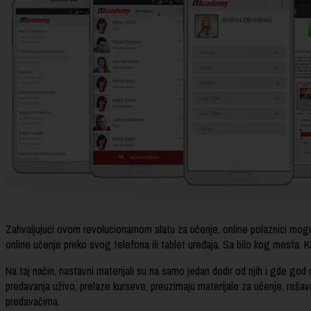
Zahvaljujući ovom revolucionarnom alatu za učenje, online polaznici mogu
online učenje preko svog telefona ili tablet uređaja. Sa bilo kog mesta.
Na taj način, nastavni materijali su na samo jedan dodir od njih i gde go
predavanja uživo, prelaze kurseve, preuzimaju materijale za učenje, rešav
predavačima.