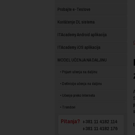
Probajte e-Testove
Korišćenje DL sistema
ITAcademy Android aplikacija
ITAcademy iOS aplikacija
MODEL UČENJA NA DALJINU
Pojam učenja na daljinu
Definicije učenja na daljinu
A
Učenje preko Interneta
S
Trendovi
s
Pitanja?
+381 11 4182 114
+381 11 4182 176