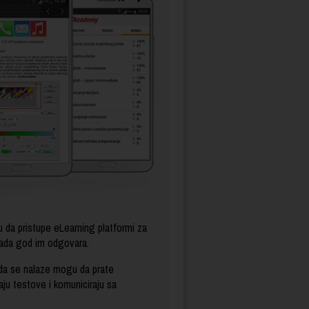
 da pristupe eLearning platformi za
 Kada god im odgovara.
d da se nalaze mogu da prate
aju testove i komuniciraju sa