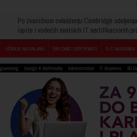
Po zvaničnom ovlašćenju Cambridge odeljenj
ispite i vodećih svetskih IT sertifikacionih 
UČENJE NA DALJINU
DIPLOME I SERTIFIKATI
O IT AKADEMIJI
ogramming
Design & Multimedia
Administration
IT Business
3D D