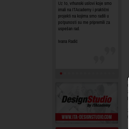
Uz to, vrhunski uslovi koje smo
imali na ITAcademy i praktični
projekti na kojima smo radili u
potpunosti su me pripremili za
uspešan rad.
Ivana Radić