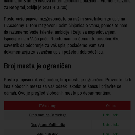
danima od 8 do 19 časova (internacionalni polaznici – vremenska zona
za Beograd, Srbiju je GMT + 01:00).
Posle Vaše prijave, razgovoraćete sa našim savetnikom za upis na
ITAcademy. U tom razgovoru, osim činjenica o Vama, pomozite nam
da razumemo Vaše talente, ambicije i želju za napredovanjem.
Ispričajte nam Vašu priču. Recite nam po čemu ste posebni. Ako
savetnik da odobrenje za Vaš upis, poslaćemo Vam svu
dokumentaciju za zvaničan upis i poželeti dobrodošlicu.
Broj mesta je ograničen
Pošto je upisni rok već počeo, broj mesta je ograničen. Proverite da li
ima slobodnih mesta za Vaš odsek, iskoristite šansu i prijavite se
odmah. Ovo je pregled slobodnih mesta po departmentima:
ITAcademy
Online
Programming-Cambridge
Upis u toku
Design and Multimedia
Upis u toku
Administration
Upis u toku