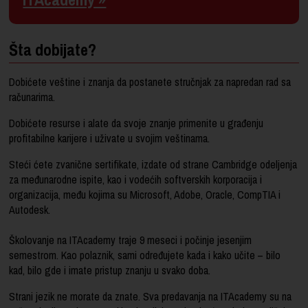
Šta dobijate?
Dobićete veštine i znanja da postanete stručnjak za napredan rad sa
računarima.
Dobićete resurse i alate da svoje znanje primenite u građenju
profitabilne karijere i uživate u svojim veštinama.
Steći ćete zvanične sertifikate, izdate od strane Cambridge odeljenja
za međunarodne ispite, kao i vodećih softverskih korporacija i
organizacija, među kojima su Microsoft, Adobe, Oracle, CompTIA i
Autodesk.
Školovanje na ITAcademy traje 9 meseci i počinje jesenjim
semestrom. Kao polaznik, sami određujete kada i kako učite – bilo
kad, bilo gde i imate pristup znanju u svako doba.
Strani jezik ne morate da znate. Sva predavanja na ITAcademy su na