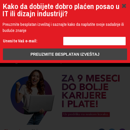
Kako da dobijete dobro plaćen posao u
IT ili dizajn industriji?
Preuzmite besplatan izveštaj i saznajte kako da naplatite svoje sadašnje ili
buduće znanje
011 4011 200
Unesite Vaš e-mail:
Programming
Design & Multimedia
Administration
IT Business
PROGRAM
3D Design & CAD
Mobile Development
UPIS
ŠTA DOBIJATE
UČENJE NA DALJINU
DIPLOME I SERTIFIKATI
O IT AKADEMIJI