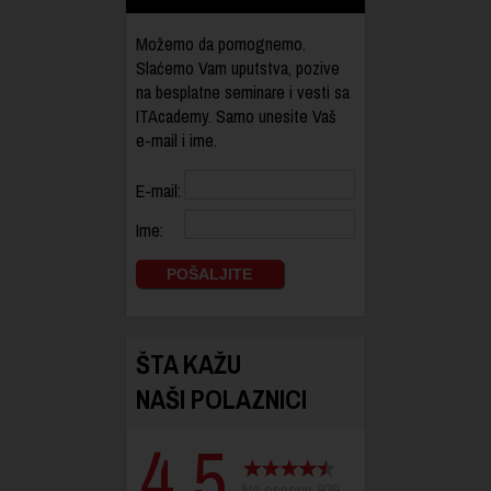
Možemo da pomognemo.
Slaćemo Vam uputstva, pozive
na besplatne seminare i vesti sa
ITAcademy. Samo unesite Vaš
e-mail i ime.
E-mail:
Ime:
ŠTA KAŽU
NAŠI POLAZNICI
4.5
Na osnovu 939