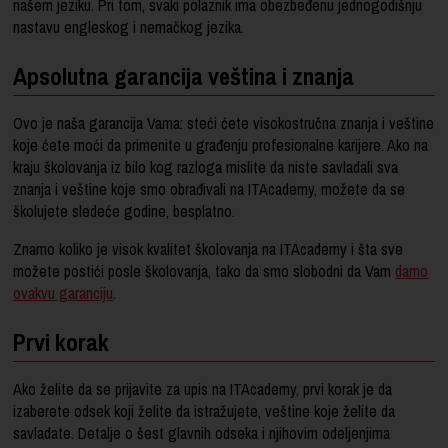
našem jeziku. Pri tom, svaki polaznik ima obezbeđenu jednogodišnju
nastavu engleskog i nemačkog jezika.
Apsolutna garancija veština i znanja
Ovo je naša garancija Vama: steći ćete visokostručna znanja i veštine
koje ćete moći da primenite u građenju profesionalne karijere. Ako na
kraju školovanja iz bilo kog razloga mislite da niste savladali sva
znanja i veštine koje smo obrađivali na ITAcademy, možete da se
školujete sledeće godine, besplatno.
Znamo koliko je visok kvalitet školovanja na ITAcademy i šta sve
možete postići posle školovanja, tako da smo slobodni da Vam
damo
ovakvu garanciju
.
Prvi korak
Ako želite da se prijavite za upis na ITAcademy, prvi korak je da
izaberete odsek koji želite da istražujete, veštine koje želite da
savladate. Detalje o šest glavnih odseka i njihovim odeljenjima