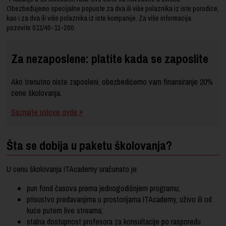
Obezbeđujemo specijalne popuste za dva ili više polaznika iz iste porodice,
kao i za dva ili više polaznika iz iste kompanije. Za više informacija
pozovite
011/40-11-200
.
Za nezaposlene: platite kada se zaposlite
Ako trenutno niste zaposleni, obezbedićemo vam finansiranje 20%
cene školovanja.
Saznajte uslove ovde »
Šta se dobija u paketu školovanja?
U cenu školovanja ITAcademy uračunato je:
pun fond časova prema jednogodišnjem programu;
prisustvo predavanjima u prostorijama ITAcademy, uživo ili od
kuće putem live streama;
stalna dostupnost profesora za konsultacije po rasporedu