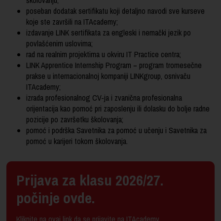
školovanju;
poseban dodatak sertifikatu koji detaljno navodi sve kurseve
koje ste završili na ITAcademy;
izdavanje LINK sertifikata za engleski i nemački jezik po
povlašćenim uslovima;
rad na realnim projektima u okviru IT Practice centra;
LINK Apprentice Internship Program − program tromesečne
prakse u internacionalnoj kompaniji LINKgroup, osnivaču
ITAcademy;
izrada profesionalnog CV-ja i zvanična profesionalna
orijentacija kao pomoć pri zaposlenju ili dolasku do bolje radne
pozicije po završetku školovanja;
pomoć i podrška Savetnika za pomoć u učenju i Savetnika za
pomoć u karijeri tokom školovanja.
Prijava za klasu 2026/27.
počinje ovde.
Kliknite na
ovaj link da se prijavite na ITAcademy
.