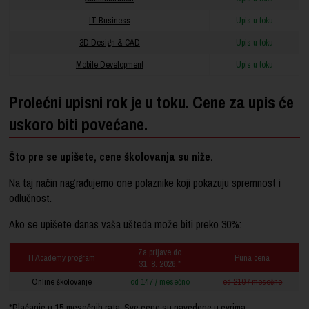
IT Business
Upis u toku
3D Design & CAD
Upis u toku
Mobile Development
Upis u toku
Prolećni upisni rok je u toku. Cene za upis će
uskoro biti povećane.
Što pre se upišete, cene školovanja su niže.
Na taj način nagrađujemo one polaznike koji pokazuju spremnost i
odlučnost.
Ako se upišete danas vaša ušteda može biti preko 30%:
Za prijave do
ITAcademy program
Puna cena
31. 8. 2026.*
Online školovanje
od 147 / mesečno
od 210 / mesečno
*Plaćanje u 15 mesečnih rata. Sve cene su navedene u evrima.