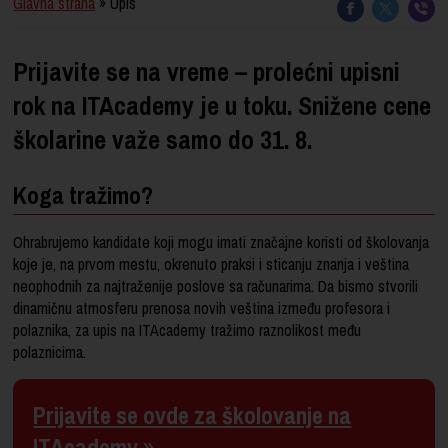
Glavna strana
» Upis
Prijavite se na vreme – prolećni upisni
rok na ITAcademy je u toku. Snižene cene
školarine važe samo do 31. 8.
Koga tražimo?
Ohrabrujemo kandidate koji mogu imati značajne koristi od školovanja
koje je, na prvom mestu, okrenuto praksi i sticanju znanja i veština
neophodnih za najtraženije poslove sa računarima. Da bismo stvorili
dinamičnu atmosferu prenosa novih veština između profesora i
polaznika, za upis na ITAcademy tražimo raznolikost među
polaznicima.
Prijavite se ovde za školovanje na
ITAcademy »