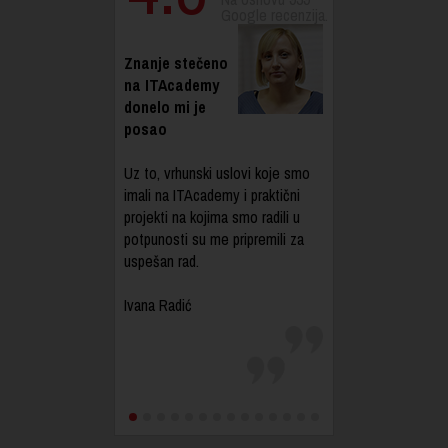
Google recenzija.
Znanje stečeno
na ITAcademy
donelo mi je
posao
Uz to, vrhunski uslovi koje smo
imali na ITAcademy i praktični
projekti na kojima smo radili u
potpunosti su me pripremili za
uspešan rad.
Ivana Radić