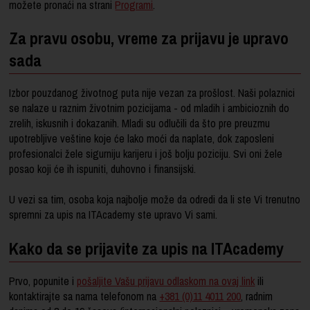
možete pronaći na strani
Programi
.
Za pravu osobu, vreme za prijavu je upravo
sada
Izbor pouzdanog životnog puta nije vezan za prošlost. Naši polaznici
se nalaze u raznim životnim pozicijama - od mladih i ambicioznih do
zrelih, iskusnih i dokazanih. Mladi su odlučili da što pre preuzmu
upotrebljive veštine koje će lako moći da naplate, dok zaposleni
profesionalci žele sigurniju karijeru i još bolju poziciju. Svi oni žele
posao koji će ih ispuniti, duhovno i finansijski.
U vezi sa tim, osoba koja najbolje može da odredi da li ste Vi trenutno
spremni za upis na ITAcademy ste upravo Vi sami.
Kako da se prijavite za upis na ITAcademy
Prvo, popunite i
pošaljite Vašu prijavu odlaskom na ovaj link
ili
kontaktirajte sa nama telefonom na
+381 (0)11 4011 200
, radnim