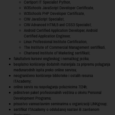
Certiport IT Specialist Python,
W3Schools JavaScript Developer Certificate,
W3Schools PHP Developer Certificate,
CIW JavaScript Specialist,
CIW Advanced HTML5 and CSS3 Specialist;
Android Certified Application Developer, Android
Certified Application Engineer,
Linux Professional Institute Certification,
The Institute of Commercial Management sertifikati,
Chartered Institute of Marketing sertifikati;
fakultativni kursevi engleskog i nemačkog jezika;
besplatno korišćenje dodatnih materijala za pripremu polaganja
međunarodnih ispita preko online servisa;
neograničeno korišćenje biblioteke i ostalih resursa
ITAcademy;
online servis na raspolaganju polaznicima 7/24h;
jedinstven paket profesionalnih veština u okviru Personal
Development Programa;
prisustvo vannastavnim seminarima u organizaciji LINKgroup;
sertifikat ITAcademy o odslušanoj nastavi ili završenom