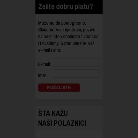
Želite dobru platu?
Možemo da pomognemo.
Slaćemo Vam uputstva, pozive
na besplatne seminare i vesti sa
ITAcademy. Samo unesite Vaš
e-mail i ime.
E-mail:
Ime:
ŠTA KAŽU
NAŠI POLAZNICI