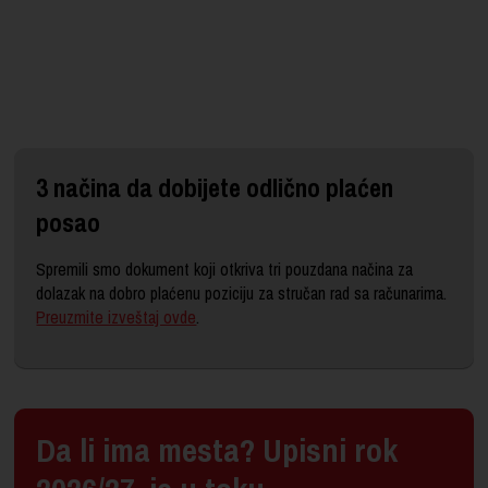
.
3 načina da dobijete odlično plaćen
posao
Spremili smo dokument koji otkriva tri pouzdana načina za
dolazak na dobro plaćenu poziciju za stručan rad sa računarima.
Preuzmite izveštaj ovde
.
Da li ima mesta? Upisni rok