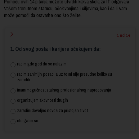
Pomoću ovih 14 pitanja možete utvrditi kakva škola za IT odgovara
Vašem trenutnom statusu, očekivanjima i ciljevima, kao i da li Vam
može pomoći da ostvarite ono što želite.
1 od 14
1. Od svog posla i karijere očekujem da:
radim gde god da se nalazim
radim zanimljiv posao, a uz to mi nije presudno koliko ću
zaraditi
imam mogućnost stalnog profesionalnog napredovanja
organizujem aktivnosti drugih
zaradim dovoljno novca za pristojan život
obogatim se