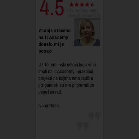
4.5
Na osnovu 939
Google recenzija.
Znanje stečeno
na ITAcademy
donelo mi je
posao
Uz to, vrhunski uslovi koje smo
imali na ITAcademy i praktični
projekti na kojima smo radili u
potpunosti su me pripremili za
uspešan rad.
Ivana Radić