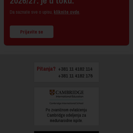
2026/27. je u toku.
Da saznate sve o upisu,
kliknite ovde
.
Prijavite se
Pitanja?
+381 11 4182 114
+381 11 4182 176
Po zvaničnom ovlašćenju
Cambridge odeljenja za
međunarodne ispite.