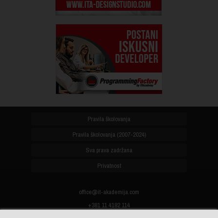
Pravila školovanja
Pravila školovanja (2007-2024)
Sva prava zadržana
Privatnost
office@it-akademija.com
+381 11 4182 114