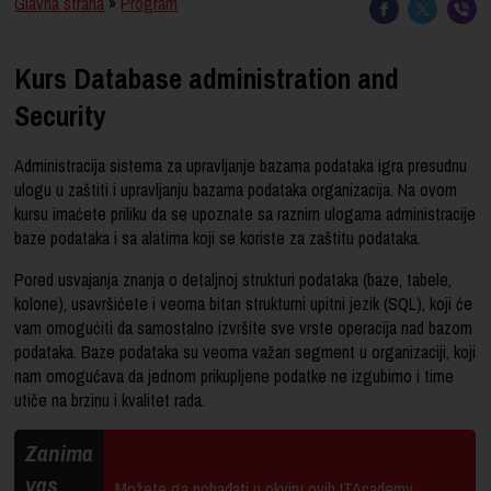
Glavna strana
»
Program
Kurs Database administration and
Security
Administracija sistema za upravljanje bazama podataka igra presudnu
ulogu u zaštiti i upravljanju bazama podataka organizacija. Na ovom
kursu imaćete priliku da se upoznate sa raznim ulogama administracije
baze podataka i sa alatima koji se koriste za zaštitu podataka.
Pored usvajanja znanja o detaljnoj strukturi podataka (baze, tabele,
kolone), usavršićete i veoma bitan strukturni upitni jezik (SQL), koji će
vam omogućiti da samostalno izvršite sve vrste operacija nad bazom
podataka. Baze podataka su veoma važan segment u organizaciji, koji
nam omogućava da jednom prikupljene podatke ne izgubimo i time
utiče na brzinu i kvalitet rada.
Zanima
vas
Možete ga pohađati u okviru ovih ITAcademy