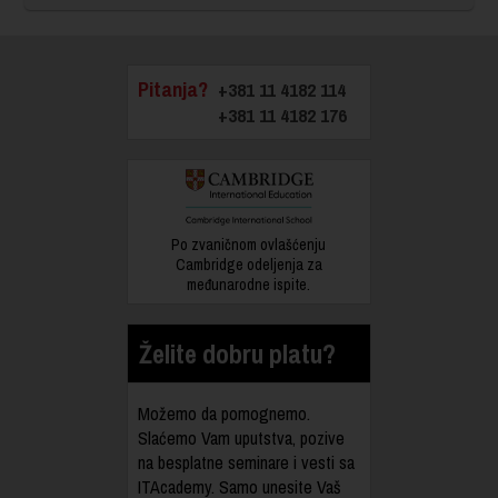
Pitanja?
+381 11 4182 114
+381 11 4182 176
Po zvaničnom ovlašćenju
Cambridge odeljenja za
međunarodne ispite.
Želite dobru platu?
Možemo da pomognemo.
Slaćemo Vam uputstva, pozive
na besplatne seminare i vesti sa
ITAcademy. Samo unesite Vaš