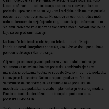
Osim modelovanja i implementacije relacione baze podataka, tokom
kursa proučavaćete i administraciju sistema za upravljanje bazom
podataka. Upoznaćete se sa SQL-om i različitim oblicima manipulacije
podacima pomoću ovog jezika. Na osnovu usvojenog gradiva moći
ćete sa lakoćom da razjašnjavate ulogu transakcija u informacionom
sistemu, probleme koje upotreba transakcija može izazvati i načine na
koje se ovi problemi rešavaju.
Na kursu će biti detaljno objašnjene tehnike obezbeđivanja
konzistentnosti i integriteta podataka, kao i visoke dostupnosti baze
pomoću replikacije i klasterovanja.
Cilj kursa je osposobljavanje polaznika za samostalno rukovanje
sistemom za upravljanje bazom podataka, administriranje baze,
manipulaciju podacima, testiranje i obezbeđivanje integriteta podataka
i upravljanje korisnicima. Nakon usvajanja gradiva moći ćete
samostalno da napravite plan za kreiranje baze podataka, da
modelirate bazu podataka i izvršite implementaciju kreiranog modela.
Bićete u stanju da identifikujete potencijalne probleme u bazi
podataka i uklonite ih.
Znaćete da identifikujete potencijalne probleme uzrokovane