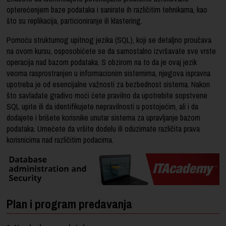
opterećenjem baze podataka i sanirate ih različitim tehnikama, kao
što su replikacija, particioniranje ili klastering.
Pomoću strukturnog upitnog jezika (SQL), koji se detaljno proučava
na ovom kursu, osposobićete se da samostalno izvršavate sve vrste
operacija nad bazom podataka. S obzirom na to da je ovaj jezik
veoma rasprostranjen u informacionim sistemima, njegova ispravna
upotreba je od esencijalne važnosti za bezbednost sistema. Nakon
što savladate gradivo moći ćete pravilno da upotrebite sopstvene
SQL upite ili da identifikujete nepravilnosti u postojećim, ali i da
dodajete i brišete korisnike unutar sistema za upravljanje bazom
podataka. Umećete da vršite dodelu ili oduzimate različita prava
korisnicima nad različitim podacima.
Plan i program predavanja