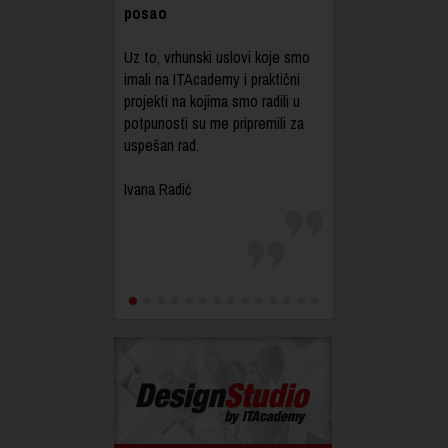
posao
Uz to, vrhunski uslovi koje smo
imali na ITAcademy i praktični
projekti na kojima smo radili u
potpunosti su me pripremili za
uspešan rad.
Ivana Radić