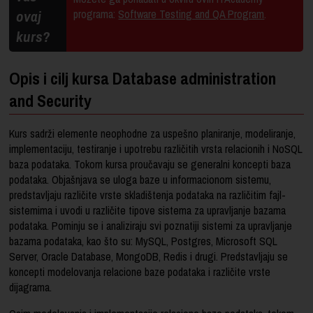
ovaj
programa:
Software Testing and QA Program
.
kurs?
Opis i cilj kursa Database administration
and Security
Kurs sadrži elemente neophodne za uspešno planiranje, modeliranje,
implementaciju, testiranje i upotrebu različitih vrsta relacionih i NoSQL
baza podataka. Tokom kursa proučavaju se generalni koncepti baza
podataka. Objašnjava se uloga baze u informacionom sistemu,
predstavljaju različite vrste skladištenja podataka na različitim fajl-
sistemima i uvodi u različite tipove sistema za upravljanje bazama
podataka. Pominju se i analiziraju svi poznatiji sistemi za upravljanje
bazama podataka, kao što su: MySQL, Postgres, Microsoft SQL
Server, Oracle Database, MongoDB, Redis i drugi. Predstavljaju se
koncepti modelovanja relacione baze podataka i različite vrste
dijagrama.