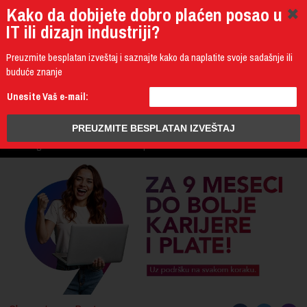
Kako da dobijete dobro plaćen posao u
IT ili dizajn industriji?
Preuzmite besplatan izveštaj i saznajte kako da naplatite svoje sadašnje ili
buduće znanje
011 4011 200
Unesite Vaš e-mail:
Programming
Design & Multimedia
Administration
IT Business
PROGRAM
3D Design & CAD
Mobile Development
UPIS
ŠTA DOBIJATE
UČENJE NA DALJINU
DIPLOME I SERTIFIKATI
O IT AKADEMIJI