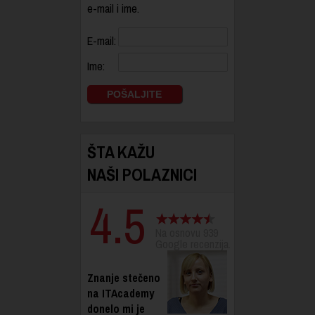
e-mail i ime.
E-mail:
Ime:
ŠTA KAŽU
NAŠI POLAZNICI
4.5
Na osnovu 939
Google recenzija.
Znanje stečeno
na ITAcademy
donelo mi je