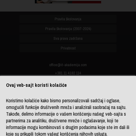
Pravila školovanja
Pravila školovanja (2007-2024)
Sva prava zadržana
Privatnost
office@it-akademija.com
+381 11 4182 114
+381 11 4182 176
Ovaj veb-sajt koristi kolačiće
+387 33 902 961
Koristimo kolačiće kako bismo personalizovali sadržaj i oglase,
omogućili funkcije društvenih mreža i analizirali saobraćaj na sajtu.
Copyright 2026 © ITAcademy,
Takođe, delimo informacije o vašem korišćenju našeg veb-sajta s
LINK group Professional
partnerima za analitiku, društvene mreže i oglašavanje, koji te
Education
. Powered by
LINK
informacije mogu kombinovati s drugim podacima koje ste im dali ili
CMS
koje su prikupili tokom vašeg korišćenja njihovih usluga.