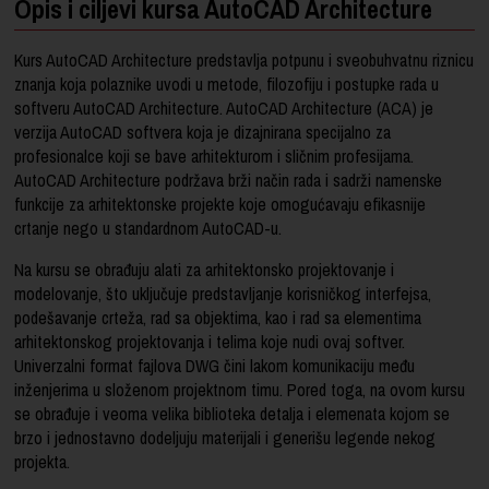
Opis i ciljevi kursa AutoCAD Architecture
Kurs AutoCAD Architecture predstavlja potpunu i sveobuhvatnu riznicu
znanja koja polaznike uvodi u metode, filozofiju i postupke rada u
softveru AutoCAD Architecture. AutoCAD Architecture (ACA) je
verzija AutoCAD softvera koja je dizajnirana specijalno za
profesionalce koji se bave arhitekturom i sličnim profesijama.
AutoCAD Architecture podržava brži način rada i sadrži namenske
funkcije za arhitektonske projekte koje omogućavaju efikasnije
crtanje nego u standardnom AutoCAD-u.
Na kursu se obrađuju alati za arhitektonsko projektovanje i
modelovanje, što uključuje predstavljanje korisničkog interfejsa,
podešavanje crteža, rad sa objektima, kao i rad sa elementima
arhitektonskog projektovanja i telima koje nudi ovaj softver.
Univerzalni format fajlova DWG čini lakom komunikaciju među
inženjerima u složenom projektnom timu. Pored toga, na ovom kursu
se obrađuje i veoma velika biblioteka detalja i elemenata kojom se
brzo i jednostavno dodeljuju materijali i generišu legende nekog
projekta.