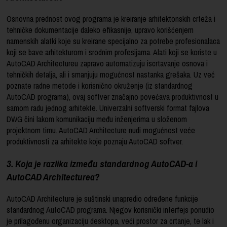
Osnovna prednost ovog programa je kreiranje arhitektonskih crteža i
tehničke dokumentacije daleko efikasnije, upravo korišćenjem
namenskih alatki koje su kreirane specijalno za potrebe profesionalaca
koji se bave arhitekturom i srodnim profesijama. Alati koji se koriste u
AutoCAD Architectureu zapravo automatizuju iscrtavanje osnova i
tehničkih detalja, ali i smanjuju mogućnost nastanka grešaka. Uz već
poznate radne metode i korisnično okruženje (iz standardnog
AutoCAD programa), ovaj softver značajno povećava produktivnost u
samom radu jednog arhitekte. Univerzalni softverski format fajlova
DWG čini lakom komunikaciju među inženjerima u složenom
projektnom timu. AutoCAD Architecture nudi mogućnost veće
produktivnosti za arhitekte koje poznaju AutoCAD softver.
3. Koja je razlika između standardnog AutoCAD-a i
AutoCAD Architecturea?
AutoCAD Architecture je suštinski unapredio određene funkcije
standardnog AutoCAD programa. Njegov korisnički interfejs ponudio
je prilagođenu organizaciju desktopa, veći prostor za crtanje, te lak i