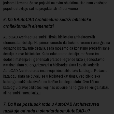
jednom i izmene će se pojaviti na svim objektima, što nam značajno
pojednostavljuje rad na projektu, ali i štedi vreme.
6. Da li AutoCAD Architecture sadrži biblioteke
arhitektonskih elemenata?
AutoCAD Architecture sadrži široku biblioteku arhitektonskih
elemenata i detalja. Na primer, umesto da trošimo vreme i energiju na
dosadno iscrtavanje detalja, sada možemo da koristimo predefinisane
detalje iz ove biblioteke. Kada odaberemo detalje, možemo im
dodeliti materijale i generisati prateće legende brzo i jednostavno.
Katalozi alata su organizovani u biblioteke alata i svaki korisnik
AutoCAD Architecturea ima svoju ličnu biblioteku kataloga. Podaci u
katalogu alata ne čuvaju se u biblioteci kataloga, već biblioteka
kataloga sadrži ukazivače na fizičke kataloge alata. Ovo liči na
katalog u pravoj biblioteci koji nas upućuje na to gde se knjiga nalazi,
ali ne sadrži samu knjigu.
7. Da li se postupak rada u AutoCAD Architectureu
razlikuje od rada u standardnom AutoCAD-u?