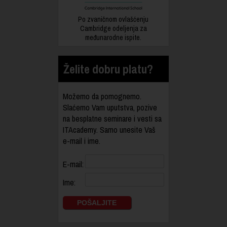
Po zvaničnom ovlašćenju
Cambridge odeljenja za
međunarodne ispite.
Želite dobru platu?
Možemo da pomognemo.
Slaćemo Vam uputstva, pozive
na besplatne seminare i vesti sa
ITAcademy. Samo unesite Vaš
e-mail i ime.
E-mail:
Ime: