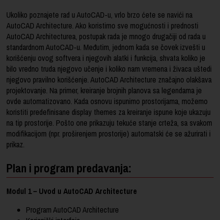
Ukoliko poznajete rad u AutoCAD-u, vrlo brzo ćete se navići na
AutoCAD Architecture. Ako koristimo sve mogućnosti i prednosti
AutoCAD Architecturea, postupak rada je mnogo drugačiji od rada u
standardnom AutoCAD-u. Međutim, jednom kada se čovek izvešti u
korišćenju ovog softvera i njegovih alatki i funkcija, shvata koliko je
bilo vredno truda njegovo učenje i koliko nam vremena i živaca uštedi
njegovo pravilno korišćenje. AutoCAD Architecture značajno olakšava
projektovanje. Na primer, kreiranje brojnih planova sa legendama je
ovde automatizovano. Kada osnovu ispunimo prostorijama, možemo
koristiti predefinisane display themes za kreiranje ispune koje ukazuju
na tip prostorije. Pošto one prikazuju tekuće stanje crteža, sa svakom
modifikacijom (npr. proširenjem prostorije) automatski će se ažurirati i
prikaz.
Plan i program predavanja:
Modul 1 – Uvod u AutoCAD Architecture
Program AutoCAD Architecture