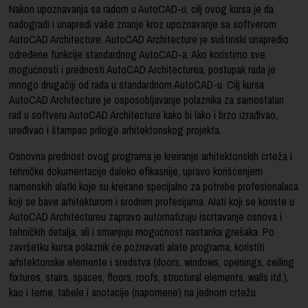
Nakon upoznavanja sa radom u AutoCAD-u, cilj ovog kursa je da
nadogradi i unapredi vaše znanje kroz upoznavanje sa softverom
AutoCAD Architecture. AutoCAD Architecture je suštinski unapredio
određene funkcije standardnog AutoCAD-a. Ako koristimo sve
mogućnosti i prednosti AutoCAD Architecturea, postupak rada je
mnogo drugačiji od rada u standardnom AutoCAD-u. Cilj kursa
AutoCAD Architecture je osposobljavanje polaznika za samostalan
rad u softveru AutoCAD Architecture kako bi lako i brzo izrađivao,
uređivao i štampao priloge arhitektonskog projekta.
Osnovna prednost ovog programa je kreiranje arhitektonskih crteža i
tehničke dokumentacije daleko efikasnije, upravo korišćenjem
namenskih alatki koje su kreirane specijalno za potrebe profesionalaca
koji se bave arhitekturom i srodnim profesijama. Alati koji se koriste u
AutoCAD Architectureu zapravo automatizuju iscrtavanje osnova i
tehničkih detalja, ali i smanjuju mogućnost nastanka grešaka. Po
završetku kursa polaznik će poznavati alate programa, koristiti
arhitektonske elemente i sredstva (doors, windows, openings, ceiling
fixtures, stairs, spaces, floors, roofs, structural elements, walls itd.),
kao i teme, tabele i anotacije (napomene) na jednom crtežu.