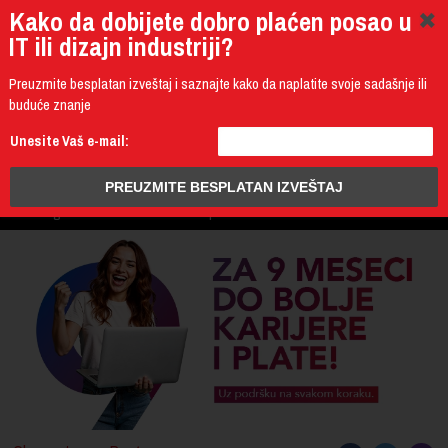
Kako da dobijete dobro plaćen posao u
IT ili dizajn industriji?
Preuzmite besplatan izveštaj i saznajte kako da naplatite svoje sadašnje ili
buduće znanje
011 4011 200
Unesite Vaš e-mail:
Programming
Design & Multimedia
Administration
IT Business
PROGRAM
3D Design & CAD
Mobile Development
UPIS
ŠTA DOBIJATE
UČENJE NA DALJINU
DIPLOME I SERTIFIKATI
O IT AKADEMIJI