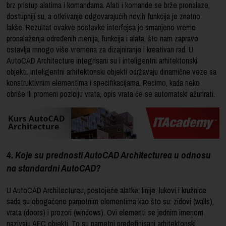
brz pristup alatima i komandama. Alati i komande se brže pronalaze,
dostupniji su, a otkrivanje odgovarajućih novih funkcija je znatno
lakše. Rezultat ovakve postavke interfejsa je smanjeno vreme
pronalaženja određenih menija, funkcija i alata, što nam zapravo
ostavlja mnogo više vremena za dizajniranje i kreativan rad. U
AutoCAD Architecture integrisani su i inteligentni arhitektonski
objekti. Inteligentni arhitektonski objekti održavaju dinamične veze sa
konstruktivnim elementima i specifikacijama. Recimo, kada neko
obriše ili promeni poziciju vrata, opis vrata će se automatski ažurirati.
4. Koje su prednosti AutoCAD Architecturea u odnosu
na standardni AutoCAD?
U AutoCAD Architectureu, postojeće alatke: linije, lukovi i kružnice
sada su obogaćene pametnim elementima kao što su: zidovi (walls),
vrata (doors) i prozori (windows). Ovi elementi se jednim imenom
nazivaju AEC objekti. To su pametni predefinisani arhitektonski