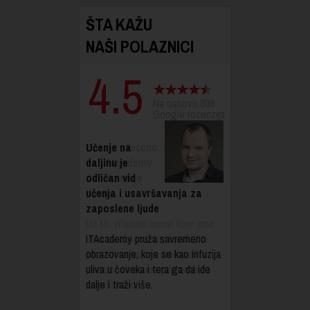
ŠTA KAŽU
NAŠI POLAZNICI
4.5
Na osnovu 939
Google recenzija.
Učenje na
daljinu je
odličan vid
učenja i usavršavanja za
zaposlene ljude
ITAcademy pruža savremeno
obrazovanje, koje se kao infuzija
uliva u čoveka i tera ga da ide
dalje i traži više.