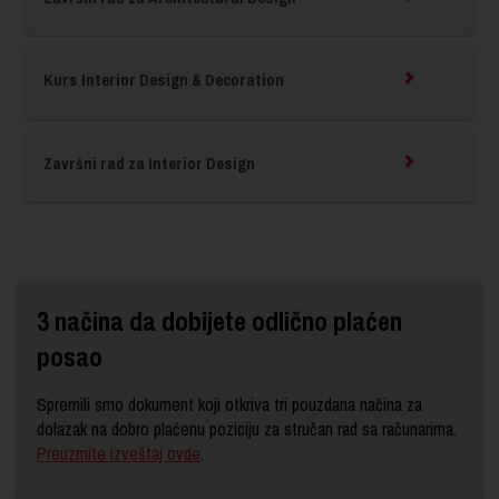
Kurs Interior Design & Decoration
Završni rad za Interior Design
3 načina da dobijete odlično plaćen
posao
Spremili smo dokument koji otkriva tri pouzdana načina za
dolazak na dobro plaćenu poziciju za stručan rad sa računarima.
Preuzmite izveštaj ovde
.