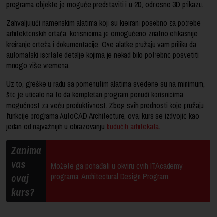
programa objekte je moguće predstaviti i u 2D, odnosno 3D prikazu.
Zahvaljujući namenskim alatima koji su kreirani posebno za potrebe
arhitektonskih crtača, korisnicima je omogućeno znatno efikasnije
kreiranje crteža i dokumentacije. Ove alatke pružaju vam priliku da
automatski iscrtate detalje kojima je nekad bilo potrebno posvetiti
mnogo više vremena.
Uz to, greške u radu sa pomenutim alatima svedene su na minimum,
što je uticalo na to da kompletan program ponudi korisnicima
mogućnost za veću produktivnost. Zbog svih prednosti koje pružaju
funkcije programa AutoCAD Architecture, ovaj kurs se izdvojio kao
jedan od najvažnijih u obrazovanju
budućih arhitekata
.
Zanima
vas
Možete ga pohađati u okviru ovih ITAcademy
ovaj
programa:
Architectural Design Program
.
kurs?