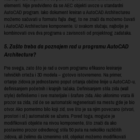
elementi. Nije predviđeno da se AEC objekti uvoze u standardni
AutoCAD program. Iako dokument kreiran u AutoCAD Architectureu
možemo sačuvati u formatu fajla .dwg, to ne znači da možemo čuvati
i AutoCAD Architecture komponente. U svakom slučaju, najbolje je
kombinovati ova dva programa u zavisnosti od projektnog zadataka.
5. Zašto treba da poznajem rad u programu AutoCAD
Architecture?
Pre svega, zato što je rad u ovom programu efikasno kreiranje
tehničkih crteža i 3D modela – gotovo istovremeno. Na primer,
crtanje zidova je jednostavno poput crtanja obične linije u AutoCAD-u,
definisanjem početnih i krajnjih tačaka. Definisanjem stila zida (wall
style) definišemo i sve materijale i šrafure zida. Ako uklonimo vrata ili
prozor sa zida, zid će se automatski regenerisati na mestu gde je bio
otvor. Ako pomerimo bilo koji zid, sve što je sa njim povezano (otvori,
prostori i sl.) automatski se ažurira. Pored toga, moguće je
modifikovati objekte na nivou komponente, što znači da ako
postavimo prozor određenog stila 50 puta na nekoliko različitih
zidova, ali želimo da izmenimo stil, objekat možemo modifikovati