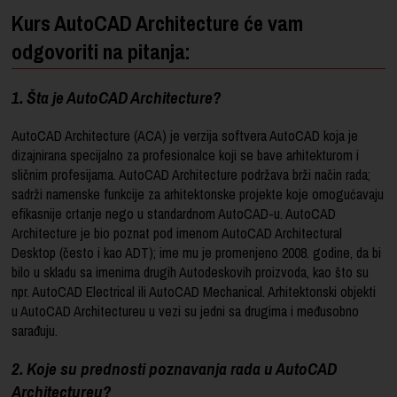
Kurs AutoCAD Architecture će vam
odgovoriti na pitanja:
1. Šta je AutoCAD Architecture?
AutoCAD Architecture (ACA) je verzija softvera AutoCAD koja je
dizajnirana specijalno za profesionalce koji se bave arhitekturom i
sličnim profesijama. AutoCAD Architecture podržava brži način rada;
sadrži namenske funkcije za arhitektonske projekte koje omogućavaju
efikasnije crtanje nego u standardnom AutoCAD-u. AutoCAD
Architecture je bio poznat pod imenom AutoCAD Architectural
Desktop (često i kao ADT); ime mu je promenjeno 2008. godine, da bi
bilo u skladu sa imenima drugih Autodeskovih proizvoda, kao što su
npr. AutoCAD Electrical ili AutoCAD Mechanical. Arhitektonski objekti
u AutoCAD Architectureu u vezi su jedni sa drugima i međusobno
sarađuju.
2. Koje su prednosti poznavanja rada u AutoCAD
Architectureu?