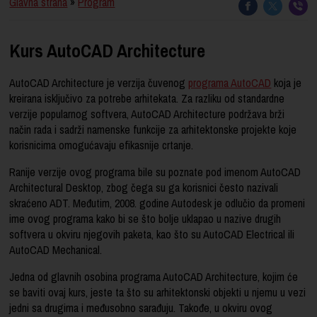
Glavna strana
»
Program
Kurs AutoCAD Architecture
AutoCAD Architecture je verzija čuvenog
programa AutoCAD
koja je
kreirana isključivo za potrebe arhitekata. Za razliku od standardne
verzije popularnog softvera, AutoCAD Architecture podržava brži
način rada i sadrži namenske funkcije za arhitektonske projekte koje
korisnicima omogućavaju efikasnije crtanje.
Ranije verzije ovog programa bile su poznate pod imenom AutoCAD
Architectural Desktop, zbog čega su ga korisnici često nazivali
skraćeno ADT. Međutim, 2008. godine Autodesk je odlučio da promeni
ime ovog programa kako bi se što bolje uklapao u nazive drugih
softvera u okviru njegovih paketa, kao što su AutoCAD Electrical ili
AutoCAD Mechanical.
Jedna od glavnih osobina programa AutoCAD Architecture, kojim će
se baviti ovaj kurs, jeste ta što su arhitektonski objekti u njemu u vezi
jedni sa drugima i međusobno sarađuju. Takođe, u okviru ovog