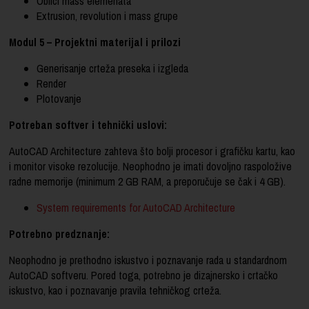
Oblici mass elemenata
Extrusion, revolution i mass grupe
Modul 5 – Projektni materijal i prilozi
Generisanje crteža preseka i izgleda
Render
Plotovanje
Potreban softver i tehnički uslovi:
AutoCAD Architecture zahteva što bolji procesor i grafičku kartu, kao
i monitor visoke rezolucije. Neophodno je imati dovoljno raspoložive
radne memorije (minimum 2 GB RAM, a preporučuje se čak i 4 GB).
System requirements for AutoCAD Architecture
Potrebno predznanje:
Neophodno je prethodno iskustvo i poznavanje rada u standardnom
AutoCAD softveru. Pored toga, potrebno je dizajnersko i crtačko
iskustvo, kao i poznavanje pravila tehničkog crteža.