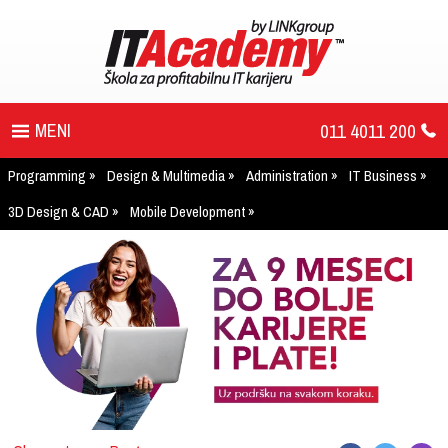
011 4011 200
Programming
Design & Multimedia
Administration
IT Business
PROGRAM
3D Design & CAD
Mobile Development
UPIS
ŠTA DOBIJATE
UČENJE NA DALJINU
DIPLOME I SERTIFIKATI
O IT AKADEMIJI