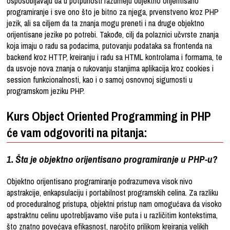
osposobljavaju da u potpunosti razumeju objektno orijentisano
programiranje i sve ono što je bitno za njega, prvenstveno kroz PHP
jezik, ali sa ciljem da ta znanja mogu preneti i na druge objektno
orijentisane jezike po potrebi. Takođe, cilj da polaznici učvrste znanja
koja imaju o radu sa podacima, putovanju podataka sa frontenda na
backend kroz HTTP, kreiranju i radu sa HTML kontrolama i formama, te
da usvoje nova znanja o rukovanju stanjima aplikacija kroz cookies i
session funkcionalnosti, kao i o samoj osnovnoj sigurnosti u
programskom jeziku PHP.
Kurs Object Oriented Programming in PHP
će vam odgovoriti na pitanja:
1. Šta je objektno orijentisano programiranje u PHP-u?
Objektno orijentisano programiranje podrazumeva visok nivo
apstrakcije, enkapsulaciju i portabilnost programskih celina. Za razliku
od proceduralnog pristupa, objektni pristup nam omogućava da visoko
apstraktnu celinu upotrebljavamo više puta i u različitim kontekstima,
što znatno povećava efikasnost, naročito prilikom kreiranja velikih