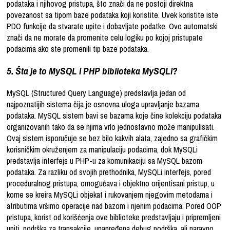
podataka i njihovog pristupa, što znači da ne postoji direktna
povezanost sa tipom baze podataka koji koristite. Uvek koristite iste
PDO funkcije da stvarate upite i dobavljate podatke. Ovo automatski
znači da ne morate da promenite celu logiku po kojoj pristupate
podacima ako ste promenili tip baze podataka.
5. Šta je to MySQL i PHP biblioteka MySQLi?
MySQL (Structured Query Language) predstavlja jedan od
najpoznatijih sistema čija je osnovna uloga upravljanje bazama
podataka. MySQL sistem bavi se bazama koje čine kolekciju podataka
organizovanih tako da se njima vrlo jednostavno može manipulisati.
Ovaj sistem isporučuje se bez bilo kakvih alata, zajedno sa grafičkim
korisničkim okruženjem za manipulaciju podacima, dok MySQLi
predstavlja interfejs u PHP-u za komunikaciju sa MySQL bazom
podataka. Za razliku od svojih prethodnika, MySQLi interfejs, pored
proceduralnog pristupa, omogućava i objektno orijentisani pristup, u
kome se kreira MySQLi objekat i rukovanjem njegovim metodama i
atributima vršimo operacije nad bazom i njenim podacima. Pored OOP
pristupa, korist od korišćenja ove biblioteke predstavljaju i pripremljeni
upiti, podrška za transakcije, unapređena debug podrška, ali naravno,