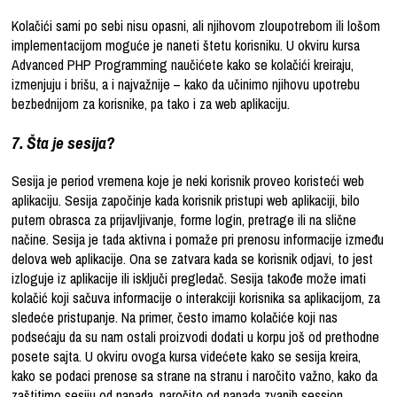
Kolačići sami po sebi nisu opasni, ali njihovom zloupotrebom ili lošom
implementacijom moguće je naneti štetu korisniku. U okviru kursa
Advanced PHP Programming naučićete kako se kolačići kreiraju,
izmenjuju i brišu, a i najvažnije – kako da učinimo njihovu upotrebu
bezbednijom za korisnike, pa tako i za web aplikaciju.
7. Šta je sesija?
Sesija je period vremena koje je neki korisnik proveo koristeći web
aplikaciju. Sesija započinje kada korisnik pristupi web aplikaciji, bilo
putem obrasca za prijavljivanje, forme login, pretrage ili na slične
načine. Sesija je tada aktivna i pomaže pri prenosu informacije između
delova web aplikacije. Ona se zatvara kada se korisnik odjavi, to jest
izloguje iz aplikacije ili isključi pregledač. Sesija takođe može imati
kolačić koji sačuva informacije o interakciji korisnika sa aplikacijom, za
sledeće pristupanje. Na primer, često imamo kolačiće koji nas
podsećaju da su nam ostali proizvodi dodati u korpu još od prethodne
posete sajta. U okviru ovoga kursa videćete kako se sesija kreira,
kako se podaci prenose sa strane na stranu i naročito važno, kako da
zaštitimo sesiju od napada, naročito od napada zvanih session