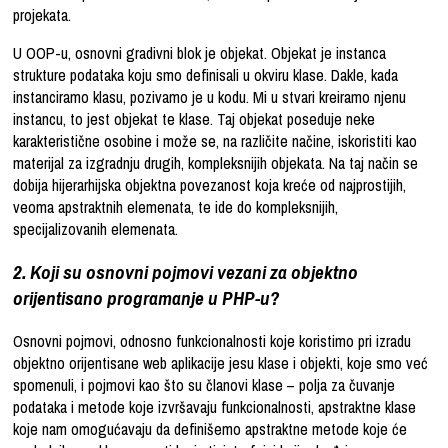
projekata.
U OOP-u, osnovni gradivni blok je objekat. Objekat je instanca
strukture podataka koju smo definisali u okviru klase. Dakle, kada
instanciramo klasu, pozivamo je u kodu. Mi u stvari kreiramo njenu
instancu, to jest objekat te klase. Taj objekat poseduje neke
karakteristične osobine i može se, na različite načine, iskoristiti kao
materijal za izgradnju drugih, kompleksnijih objekata. Na taj način se
dobija hijerarhijska objektna povezanost koja kreće od najprostijih,
veoma apstraktnih elemenata, te ide do kompleksnijih,
specijalizovanih elemenata.
2. Koji su osnovni pojmovi vezani za objektno
orijentisano programanje u PHP-u?
Osnovni pojmovi, odnosno funkcionalnosti koje koristimo pri izradu
objektno orijentisane web aplikacije jesu klase i objekti, koje smo već
spomenuli, i pojmovi kao što su članovi klase – polja za čuvanje
podataka i metode koje izvršavaju funkcionalnosti, apstraktne klase
koje nam omogućavaju da definišemo apstraktne metode koje će