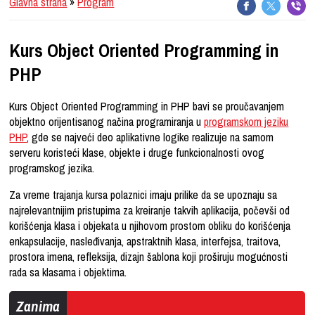
Glavna strana
»
Program
Kurs Object Oriented Programming in
PHP
Kurs Object Oriented Programming in PHP bavi se proučavanjem
objektno orijentisanog načina programiranja u
programskom jeziku
PHP
, gde se najveći deo aplikativne logike realizuje na samom
serveru koristeći klase, objekte i druge funkcionalnosti ovog
programskog jezika.
Za vreme trajanja kursa polaznici imaju prilike da se upoznaju sa
najrelevantnijim pristupima za kreiranje takvih aplikacija, počevši od
korišćenja klasa i objekata u njihovom prostom obliku do korišćenja
enkapsulacije, nasleđivanja, apstraktnih klasa, interfejsa, traitova,
prostora imena, refleksija, dizajn šablona koji proširuju mogućnosti
rada sa klasama i objektima.
Zanima