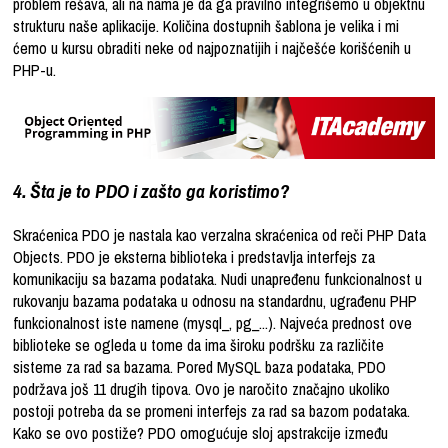
problem rešava, ali na nama je da ga pravilno integrišemo u objektnu
strukturu naše aplikacije. Količina dostupnih šablona je velika i mi
ćemo u kursu obraditi neke od najpoznatijih i najčešće korišćenih u
PHP-u.
4. Šta je to PDO i zašto ga koristimo?
Skraćenica PDO je nastala kao verzalna skraćenica od reči PHP Data
Objects. PDO je eksterna biblioteka i predstavlja interfejs za
komunikaciju sa bazama podataka. Nudi unapređenu funkcionalnost u
rukovanju bazama podataka u odnosu na standardnu, ugrađenu PHP
funkcionalnost iste namene (mysql_, pg_...). Najveća prednost ove
biblioteke se ogleda u tome da ima široku podršku za različite
sisteme za rad sa bazama. Pored MySQL baza podataka, PDO
podržava još 11 drugih tipova. Ovo je naročito značajno ukoliko
postoji potreba da se promeni interfejs za rad sa bazom podataka.
Kako se ovo postiže? PDO omogućuje sloj apstrakcije između