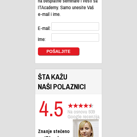
na besplatne seminare i vesti sa
ITAcademy. Samo unesite Vaš
e-mail i ime.
E-mail:
Ime:
ŠTA KAŽU
NAŠI POLAZNICI
4.5
Na osnovu 939
Google recenzija.
Znanje stečeno