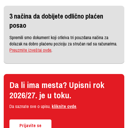
3 načina da dobijete odlično plaćen
posao
Spremili smo dokument koji otkriva tri pouzdana načina za
dolazak na dobro plaćenu poziciju za stručan rad sa računarima.
Preuzmite izveštaj ovde
.
Da li ima mesta? Upisni rok
2026/27. je u toku.
Da saznate sve o upisu,
kliknite ovde
.
Prijavite se