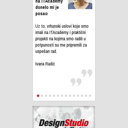
na ITAcademy
donelo mi je
posao
Uz to, vrhunski uslovi koje smo
imali na ITAcademy i praktični
projekti na kojima smo radili u
potpunosti su me pripremili za
uspešan rad.
Ivana Radić