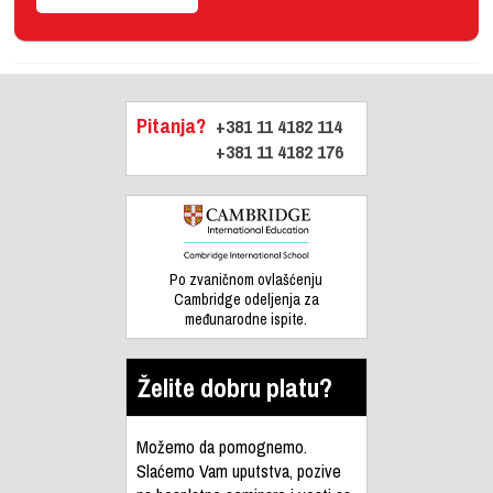
Pitanja?
+381 11 4182 114
+381 11 4182 176
Po zvaničnom ovlašćenju
Cambridge odeljenja za
međunarodne ispite.
Želite dobru platu?
Možemo da pomognemo.
Slaćemo Vam uputstva, pozive