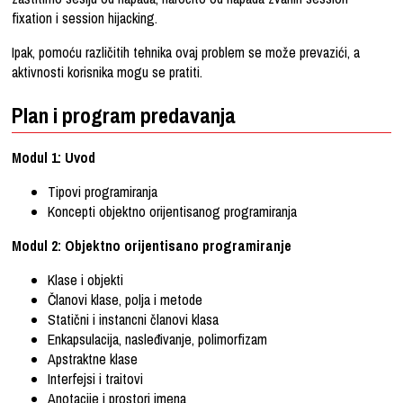
fixation i session hijacking.
Ipak, pomoću različitih tehnika ovaj problem se može prevazići, a
aktivnosti korisnika mogu se pratiti.
Plan i program predavanja
Modul 1: Uvod
Tipovi programiranja
Koncepti objektno orijentisanog programiranja
Modul 2: Objektno orijentisano programiranje
Klase i objekti
Članovi klase, polja i metode
Statični i instancni članovi klasa
Enkapsulacija, nasleđivanje, polimorfizam
Apstraktne klase
Interfejsi i traitovi
Anotacije i prostori imena