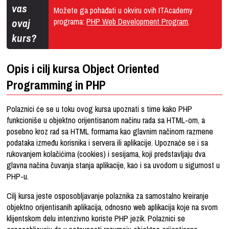
vas
Možete ga pohađati u okviru ovih ITAcademy
ovaj
programa:
PHP Web Development Program
.
kurs?
Opis i cilj kursa Object Oriented
Programming in PHP
Polaznici će se u toku ovog kursa upoznati s time kako PHP
funkcioniše u objektno orijentisanom načinu rada sa HTML-om, a
posebno kroz rad sa HTML formama kao glavnim načinom razmene
podataka između korisnika i servera ili aplikacije. Upoznaće se i sa
rukovanjem kolačićima (cookies) i sesijama, koji predstavljaju dva
glavna načina čuvanja stanja aplikacije, kao i sa uvodom u sigurnost u
PHP-u.
Cilj kursa jeste osposobljavanje polaznika za samostalno kreiranje
objektno orijentisanih aplikacija, odnosno web aplikacija koje na svom
klijentskom delu intenzivno koriste PHP jezik. Polaznici se