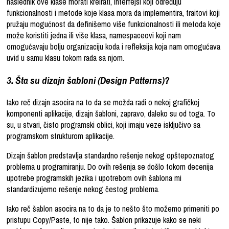
naslednik ove klase morati kreirati, interfejsi koji određuju
funkcionalnosti i metode koje klasa mora da implementira, traitovi koji
pružaju mogućnost da definišemo više funkcionalnosti ili metoda koje
može koristiti jedna ili više klasa, namespaceovi koji nam
omogućavaju bolju organizaciju koda i refleksija koja nam omogućava
uvid u samu klasu tokom rada sa njom.
3. Šta su dizajn šabloni (Design Patterns)?
Iako reč dizajn asocira na to da se možda radi o nekoj grafičkoj
komponenti aplikacije, dizajn šabloni, zapravo, daleko su od toga. To
su, u stvari, čisto programski oblici, koji imaju veze isključivo sa
programskom strukturom aplikacije.
Dizajn šablon predstavlja standardno rešenje nekog opštepoznatog
problema u programiranju. Do ovih rešenja se došlo tokom decenija
upotrebe programskih jezika i upotrebom ovih šablona mi
standardizujemo rešenje nekog čestog problema.
Iako reč šablon asocira na to da je to nešto što možemo primeniti po
pristupu Copy/Paste, to nije tako. Šablon prikazuje kako se neki