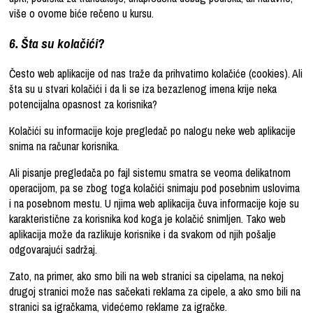
više o ovome biće rečeno u kursu.
6. Šta su kolačići?
Često web aplikacije od nas traže da prihvatimo kolačiće (cookies). Ali
šta su u stvari kolačići i da li se iza bezazlenog imena krije neka
potencijalna opasnost za korisnika?
Kolačići su informacije koje pregledač po nalogu neke web aplikacije
snima na računar korisnika.
Ali pisanje pregledača po fajl sistemu smatra se veoma delikatnom
operacijom, pa se zbog toga kolačići snimaju pod posebnim uslovima
i na posebnom mestu. U njima web aplikacija čuva informacije koje su
karakteristične za korisnika kod koga je kolačić snimljen. Tako web
aplikacija može da razlikuje korisnike i da svakom od njih pošalje
odgovarajući sadržaj.
Zato, na primer, ako smo bili na web stranici sa cipelama, na nekoj
drugoj stranici može nas sačekati reklama za cipele, a ako smo bili na
stranici sa igračkama, videćemo reklame za igračke.