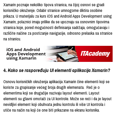
Xamarin poznaje nekoliko tipova stranica, na čijoj osnovi se gradi
korisničko okruženje. Odabir stranice umnogome diktira osobine
prikaza. U materijalu za kurs iOS and Android Apps Development using
Xamarin, polaznici imaju prilike da se upoznaju sa osnovnim tipovima
stranica koje, pored mogućnosti definisanja sadržaja, omogućavaju i
različite načine za postizanje navigacije, odnosno prelaska sa stranice
na stranicu.
4. Kako se raspoređuju UI elementi aplikacija Xamarin?
Osnovu korisničkih okruženja aplikacija Xamarin čine elementi koji se
koriste za grupisanje većeg broja drugih elemenata. Reč je o
elementima koji se drugačije nazivaju layout elementi. Layout
elementi su glavni omotači za UI kontrole. Može se reći i da je layout
nevidljivi element koji obuhvata jednu kontrolu ili više UI kontrola i
utiče na način na koji će one biti prikazane na ekranu korisnika.