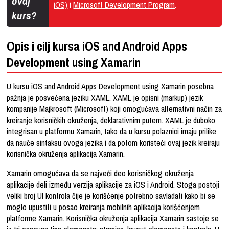
ovaj
iOS)
i
Microsoft Development Program
.
kurs?
Opis i cilj kursa iOS and Android Apps
Development using Xamarin
U kursu iOS and Android Apps Development using Xamarin posebna
pažnja je posvećena jeziku XAML. XAML je opisni (markup) jezik
kompanije Majkrosoft (Microsoft) koji omogućava alternativni način za
kreiranje korisničkih okruženja, deklarativnim putem. XAML je duboko
integrisan u platformu Xamarin, tako da u kursu polaznici imaju prilike
da nauče sintaksu ovoga jezika i da potom koristeći ovaj jezik kreiraju
korisnička okruženja aplikacija Xamarin.
Xamarin omogućava da se najveći deo korisničkog okruženja
aplikacije deli između verzija aplikacije za iOS i Android. Stoga postoji
veliki broj UI kontrola čije je korišćenje potrebno savladati kako bi se
moglo upustiti u posao kreiranja mobilnih aplikacija korišćenjem
platforme Xamarin. Korisnička okruženja aplikacija Xamarin sastoje se