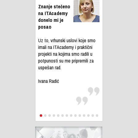
Znanje stečeno
na ITAcademy
donelo mi je
posao
Uz to, vrhunski uslovi koje smo
imali na ITAcademy i praktični
projekti na kojima smo radili u
potpunosti su me pripremili za
uspešan rad.
Ivana Radić