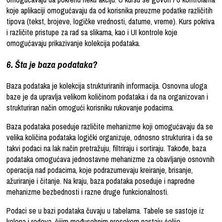
koje aplikaciji omogućavaju da od korisnika preuzme podatke različitih
tipova (tekst, brojeve, logičke vrednosti, datume, vreme). Kurs pokriva
i različite pristupe za rad sa slikama, kao i UI kontrole koje
omogućavaju prikazivanje kolekcija podataka.
6. Šta je baza podataka?
Baza podataka je kolekcija strukturiranih informacija. Osnovna uloga
baze je da upravlja velikom količinom podataka i da na organizovan i
strukturiran način omogući korisniku rukovanje podacima.
Baza podataka poseduje različite mehanizme koji omogućavaju da se
velika količina podataka logički organizuje, odnosno strukturira i da se
takvi podaci na lak način pretražuju, filtriraju i sortiraju. Takođe, baza
podataka omogućava jednostavne mehanizme za obavljanje osnovnih
operacija nad podacima, koje podrazumevaju kreiranje, brisanje,
ažuriranje i čitanje. Na kraju, baza podataka poseduje i napredne
mehanizme bezbednosti i razne druge funkcionalnosti.
Podaci se u bazi podataka čuvaju u tabelama. Tabele se sastoje iz
kolona i redova, čijim međusobnim presekom nastaju ćelije.