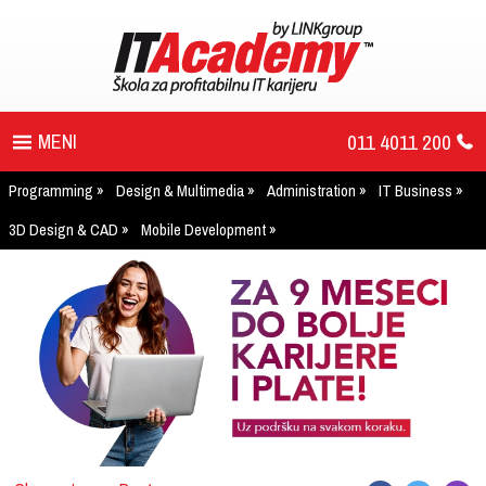
011 4011 200
Programming
Design & Multimedia
Administration
IT Business
PROGRAM
3D Design & CAD
Mobile Development
UPIS
ŠTA DOBIJATE
UČENJE NA DALJINU
DIPLOME I SERTIFIKATI
O IT AKADEMIJI