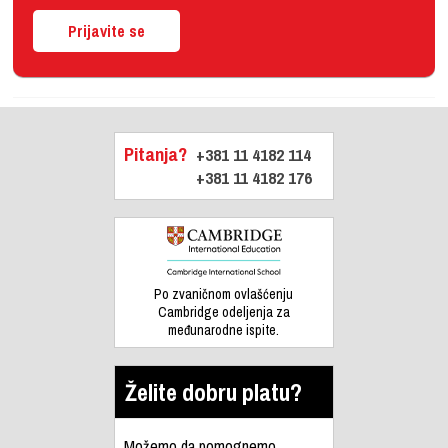
Prijavite se
Pitanja?
+381 11 4182 114
+381 11 4182 176
Po zvaničnom ovlašćenju
Cambridge odeljenja za
međunarodne ispite.
Želite dobru platu?
Možemo da pomognemo.