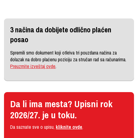
3 načina da dobijete odlično plaćen
posao
Spremili smo dokument koji otkriva tri pouzdana načina za
dolazak na dobro plaćenu poziciju za stručan rad sa računarima.
Preuzmite izveštaj ovde
.
Da li ima mesta? Upisni rok
2026/27. je u toku.
Da saznate sve o upisu,
kliknite ovde
.