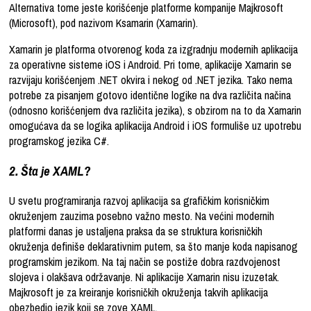
Alternativa tome jeste korišćenje platforme kompanije Majkrosoft
(Microsoft), pod nazivom Ksamarin (Xamarin).
Xamarin je platforma otvorenog koda za izgradnju modernih aplikacija
za operativne sisteme iOS i Android. Pri tome, aplikacije Xamarin se
razvijaju korišćenjem .NET okvira i nekog od .NET jezika. Tako nema
potrebe za pisanjem gotovo identične logike na dva različita načina
(odnosno korišćenjem dva različita jezika), s obzirom na to da Xamarin
omogućava da se logika aplikacija Android i iOS formuliše uz upotrebu
programskog jezika C#.
2. Šta je XAML?
U svetu programiranja razvoj aplikacija sa grafičkim korisničkim
okruženjem zauzima posebno važno mesto. Na većini modernih
platformi danas je ustaljena praksa da se struktura korisničkih
okruženja definiše deklarativnim putem, sa što manje koda napisanog
programskim jezikom. Na taj način se postiže dobra razdvojenost
slojeva i olakšava održavanje. Ni aplikacije Xamarin nisu izuzetak.
Majkrosoft je za kreiranje korisničkih okruženja takvih aplikacija
obezbedio jezik koji se zove XAML.