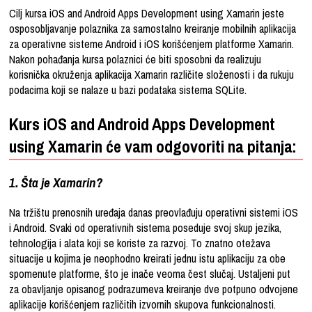
Cilj kursa iOS and Android Apps Development using Xamarin jeste
osposobljavanje polaznika za samostalno kreiranje mobilnih aplikacija
za operativne sisteme Android i iOS korišćenjem platforme Xamarin.
Nakon pohađanja kursa polaznici će biti sposobni da realizuju
korisnička okruženja aplikacija Xamarin različite složenosti i da rukuju
podacima koji se nalaze u bazi podataka sistema SQLite.
Kurs iOS and Android Apps Development
using Xamarin će vam odgovoriti na pitanja:
1. Šta je Xamarin?
Na tržištu prenosnih uređaja danas preovlađuju operativni sistemi iOS
i Android. Svaki od operativnih sistema poseduje svoj skup jezika,
tehnologija i alata koji se koriste za razvoj. To znatno otežava
situacije u kojima je neophodno kreirati jednu istu aplikaciju za obe
spomenute platforme, što je inače veoma čest slučaj. Ustaljeni put
za obavljanje opisanog podrazumeva kreiranje dve potpuno odvojene
aplikacije korišćenjem različitih izvornih skupova funkcionalnosti.