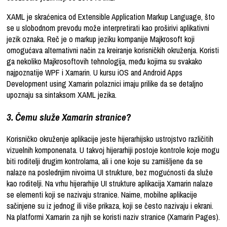
XAML je skraćenica od Extensible Application Markup Language, što
se u slobodnom prevodu može interpretirati kao proširivi aplikativni
jezik oznaka. Reč je o markup jeziku kompanije Majkrosoft koji
omogućava alternativni način za kreiranje korisničkih okruženja. Koristi
ga nekoliko Majkrosoftovih tehnologija, među kojima su svakako
najpoznatije WPF i Xamarin. U kursu iOS and Android Apps
Development using Xamarin polaznici imaju prilike da se detaljno
upoznaju sa sintaksom XAML jezika.
3. Čemu služe Xamarin stranice?
Korisničko okruženje aplikacije jeste hijerarhijsko ustrojstvo različitih
vizuelnih komponenata. U takvoj hijerarhiji postoje kontrole koje mogu
biti roditelji drugim kontrolama, ali i one koje su zamišljene da se
nalaze na poslednjim nivoima UI strukture, bez mogućnosti da služe
kao roditelji. Na vrhu hijerarhije UI strukture aplikacija Xamarin nalaze
se elementi koji se nazivaju stranice. Naime, mobilne aplikacije
sačinjene su iz jednog ili više prikaza, koji se često nazivaju i ekrani.
Na platformi Xamarin za njih se koristi naziv stranice (Xamarin Pages).