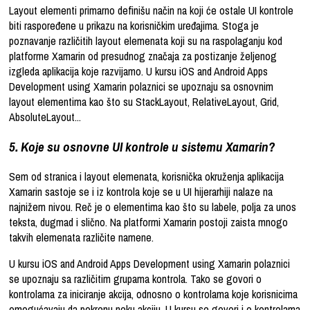
Layout elementi primarno definišu način na koji će ostale UI kontrole
biti raspoređene u prikazu na korisničkim uređajima. Stoga je
poznavanje različitih layout elemenata koji su na raspolaganju kod
platforme Xamarin od presudnog značaja za postizanje željenog
izgleda aplikacija koje razvijamo. U kursu iOS and Android Apps
Development using Xamarin polaznici se upoznaju sa osnovnim
layout elementima kao što su StackLayout, RelativeLayout, Grid,
AbsoluteLayout...
5. Koje su osnovne UI kontrole u sistemu Xamarin?
Sem od stranica i layout elemenata, korisnička okruženja aplikacija
Xamarin sastoje se i iz kontrola koje se u UI hijerarhiji nalaze na
najnižem nivou. Reč je o elementima kao što su labele, polja za unos
teksta, dugmad i slično. Na platformi Xamarin postoji zaista mnogo
takvih elemenata različite namene.
U kursu iOS and Android Apps Development using Xamarin polaznici
se upoznaju sa različitim grupama kontrola. Tako se govori o
kontrolama za iniciranje akcija, odnosno o kontrolama koje korisnicima
omogućavaju da pokrenu neku akciju. U kursu se govori i o kontrolama