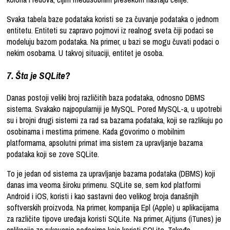
Svaka tabela baze podataka koristi se za čuvanje podataka o jednom
entitetu. Entiteti su zapravo pojmovi iz realnog sveta čiji podaci se
modeluju bazom podataka. Na primer, u bazi se mogu čuvati podaci o
nekim osobama. U takvoj situaciji, entitet je osoba.
7. Šta je SQLite?
Danas postoji veliki broj različitih baza podataka, odnosno DBMS
sistema. Svakako najpopularniji je MySQL. Pored MySQL-a, u upotrebi
su i brojni drugi sistemi za rad sa bazama podataka, koji se razlikuju po
osobinama i mestima primene. Kada govorimo o mobilnim
platformama, apsolutni primat ima sistem za upravljanje bazama
podataka koji se zove SQLite.
To je jedan od sistema za upravljanje bazama podataka (DBMS) koji
danas ima veoma široku primenu. SQLite se, sem kod platformi
Android i iOS, koristi i kao sastavni deo velikog broja današnjih
softverskih proizvoda. Na primer, kompanija Epl (Apple) u aplikacijama
za različite tipove uređaja koristi SQLite. Na primer, Ajtjuns (iTunes) je
aplikacija za rukovanje podacima koja koristi SQLite. Takođe,