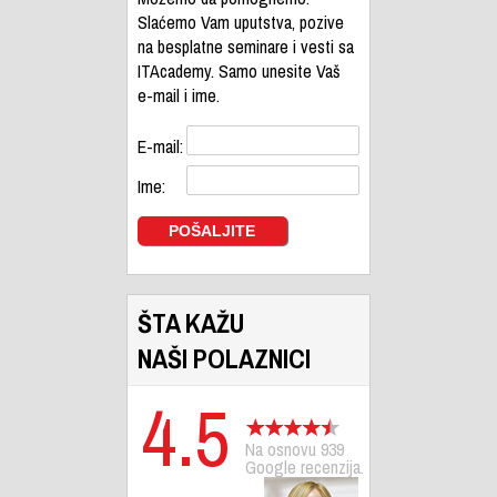
Slaćemo Vam uputstva, pozive
na besplatne seminare i vesti sa
ITAcademy. Samo unesite Vaš
e-mail i ime.
E-mail:
Ime:
ŠTA KAŽU
NAŠI POLAZNICI
4.5
Na osnovu 939
Google recenzija.