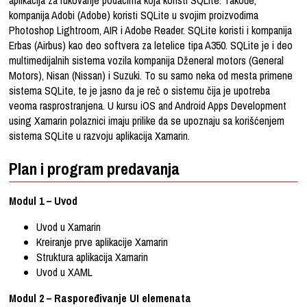
kompanija Adobi (Adobe) koristi SQLite u svojim proizvodima
Photoshop Lightroom, AIR i Adobe Reader. SQLite koristi i kompanija
Erbas (Airbus) kao deo softvera za letelice tipa A350. SQLite je i deo
multimedijalnih sistema vozila kompanija Dženeral motors (General
Motors), Nisan (Nissan) i Suzuki. To su samo neka od mesta primene
sistema SQLite, te je jasno da je reč o sistemu čija je upotreba
veoma rasprostranjena. U kursu iOS and Android Apps Development
using Xamarin polaznici imaju prilike da se upoznaju sa korišćenjem
sistema SQLite u razvoju aplikacija Xamarin.
Plan i program predavanja
Modul 1 – Uvod
Uvod u Xamarin
Kreiranje prve aplikacije Xamarin
Struktura aplikacija Xamarin
Uvod u XAML
Modul 2 – Raspoređivanje UI elemenata