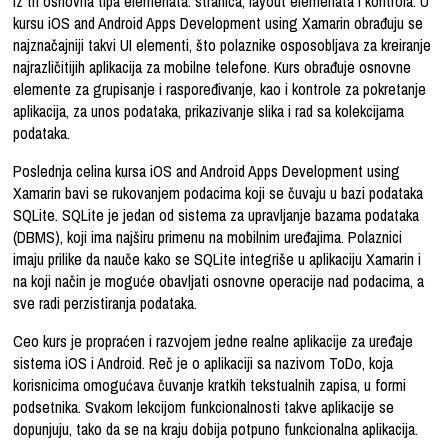
iz tri osnovna tipa elemenata: stranica, layout elemenata i kontrola. U
kursu iOS and Android Apps Development using Xamarin obrađuju se
najznačajniji takvi UI elementi, što polaznike osposobljava za kreiranje
najrazličitijih aplikacija za mobilne telefone. Kurs obrađuje osnovne
elemente za grupisanje i raspoređivanje, kao i kontrole za pokretanje
aplikacija, za unos podataka, prikazivanje slika i rad sa kolekcijama
podataka.
Poslednja celina kursa iOS and Android Apps Development using
Xamarin bavi se rukovanjem podacima koji se čuvaju u bazi podataka
SQLite. SQLite je jedan od sistema za upravljanje bazama podataka
(DBMS), koji ima najširu primenu na mobilnim uređajima. Polaznici
imaju prilike da nauče kako se SQLite integriše u aplikaciju Xamarin i
na koji način je moguće obavljati osnovne operacije nad podacima, a
sve radi perzistiranja podataka.
Ceo kurs je propraćen i razvojem jedne realne aplikacije za uređaje
sistema iOS i Android. Reč je o aplikaciji sa nazivom ToDo, koja
korisnicima omogućava čuvanje kratkih tekstualnih zapisa, u formi
podsetnika. Svakom lekcijom funkcionalnosti takve aplikacije se
dopunjuju, tako da se na kraju dobija potpuno funkcionalna aplikacija.