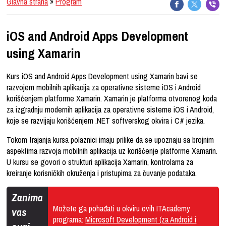
Glavna strana
»
Program
iOS and Android Apps Development
using Xamarin
Kurs iOS and Android Apps Development using Xamarin bavi se
razvojem mobilnih aplikacija za operativne sisteme iOS i Android
korišćenjem platforme Xamarin. Xamarin je platforma otvorenog koda
za izgradnju modernih aplikacija za operativne sisteme iOS i Android,
koje se razvijaju korišćenjem .NET softverskog okvira i C# jezika.
Tokom trajanja kursa polaznici imaju prilike da se upoznaju sa brojnim
aspektima razvoja mobilnih aplikacija uz korišćenje platforme Xamarin.
U kursu se govori o strukturi aplikacija Xamarin, kontrolama za
kreiranje korisničkih okruženja i pristupima za čuvanje podataka.
Zanima
Možete ga pohađati u okviru ovih ITAcademy
vas
programa:
Microsoft Development (za Android i