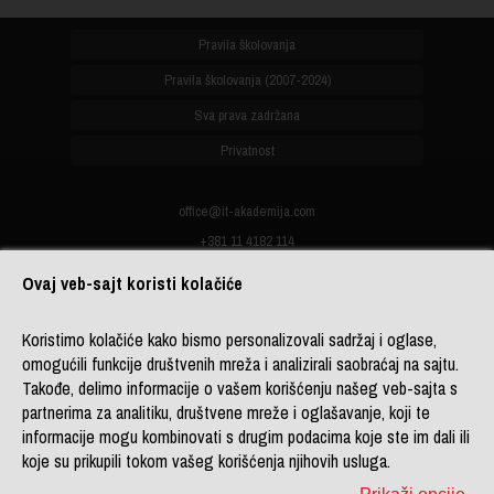
Pravila školovanja
Pravila školovanja (2007-2024)
Sva prava zadržana
Privatnost
office@it-akademija.com
+381 11 4182 114
+381 11 4182 176
Ovaj veb-sajt koristi kolačiće
+387 33 902 961
Koristimo kolačiće kako bismo personalizovali sadržaj i oglase,
omogućili funkcije društvenih mreža i analizirali saobraćaj na sajtu.
Copyright 2026 © ITAcademy,
Takođe, delimo informacije o vašem korišćenju našeg veb-sajta s
LINK group Professional
partnerima za analitiku, društvene mreže i oglašavanje, koji te
Education
. Powered by
LINK
informacije mogu kombinovati s drugim podacima koje ste im dali ili
CMS
koje su prikupili tokom vašeg korišćenja njihovih usluga.
Sitemap