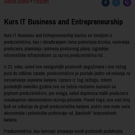
Glavna strana
»
Program
Kurs IT Business and Entrepreneurship
Kurs IT Business and Entrepreneurship baviće se teorijom o
preduzetništvu, kao i obrađivanjem tema pokretanja biznisa, osnivanja
preduzeća, planiranja i primena poslovnog plana, izgradnje
informatičke infrastrukture za razvoj preduzetništva itd…
U 21. veku, usled sve nesigurnijih poslovnih angažmana i sve težeg
puta do odlične zarade, preduzetništvo je postalo jedno od rešenja za
ostvarivanje uspešne karijere. Upravo iz tog razloga, tokom
poslednjih nekoliko godina sve se češće možemo susresti sa
pojmom preduzetništvo, pre svega, usled doprinosa malih preduzeća
sveukupnom ekonomskom razvoju privrede. Pored toga, sve veći broj
ljudi se odlučuje da gradi preduzetničke karijere, pošto one nude veće
ekonomske i psihološke podsticaje od „klasičnih” korporativnih
karijera.
Preduzetništvo, kao koncept stvaranja novih poslovnih poduhvata,