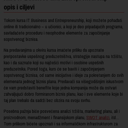
opis i ciljevi
Tokom kursa IT Business and Entrepreneurship, koji možete pohađati
online ili tradicionalno – u učionici, a koji je deo pripadajućih programa,
savladaćete proceduru i neophodne elemente za započinjanje
sopstvenog biznisa.
Na predavanjima u okviru kursa imaćete priliku da upoznate
pretpostavke uspešnog preduzetništva, strategije nastupa na tržištu,
kao i da saznate koji su najčešći motivi i osobine uspešnih
preduzetnika. Pored toga, kurs će se baviti i započinjanjem
sopstvenog biznisa, od same inicijative i ideje za pokretanjem do svih
elemenata jednog biznis plana. Predavači sa višegodišnjim iskustvom
će vam predstaviti benefite koje jedna kompanija može da ostvari
zahvaljujući dobro formiranom biznis planu, kao i sve elemente koje bi
taj plan trebalo da sadrži bez obzira na svoju svrhu.
Posebna pažnja biće posvećena analizi tržišta, marketing planu, ali i
proizvodnom, menadžment i finansijskom planu,
SWOT analizi
, itd…
Tom prilikom bićete upoznati i sa informatičkom infrastrukturom za