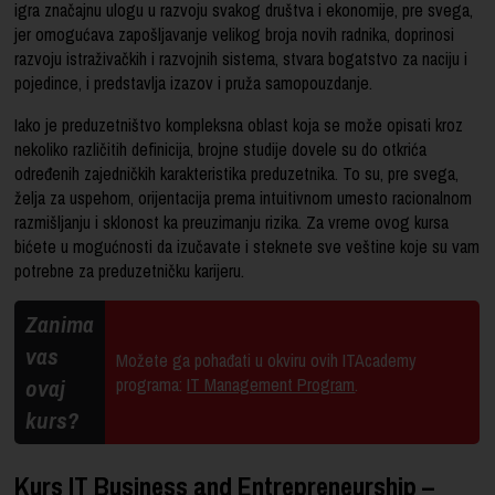
igra značajnu ulogu u razvoju svakog društva i ekonomije, pre svega,
jer omogućava zapošljavanje velikog broja novih radnika, doprinosi
razvoju istraživačkih i razvojnih sistema, stvara bogatstvo za naciju i
pojedince, i predstavlja izazov i pruža samopouzdanje.
Iako je preduzetništvo kompleksna oblast koja se može opisati kroz
nekoliko različitih definicija, brojne studije dovele su do otkrića
određenih zajedničkih karakteristika preduzetnika. To su, pre svega,
želja za uspehom, orijentacija prema intuitivnom umesto racionalnom
razmišljanju i sklonost ka preuzimanju rizika. Za vreme ovog kursa
bićete u mogućnosti da izučavate i steknete sve veštine koje su vam
potrebne za preduzetničku karijeru.
Zanima
vas
Možete ga pohađati u okviru ovih ITAcademy
ovaj
programa:
IT Management Program
.
kurs?
Kurs IT Business and Entrepreneurship –