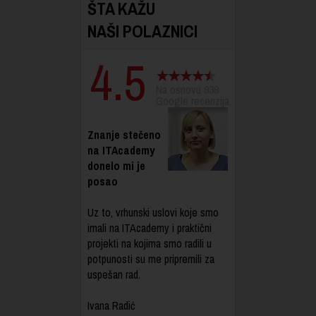
ŠTA KAŽU
NAŠI POLAZNICI
4.5
Na osnovu 939
Google recenzija.
Znanje stečeno
na ITAcademy
donelo mi je
posao
Uz to, vrhunski uslovi koje smo
imali na ITAcademy i praktični
projekti na kojima smo radili u
potpunosti su me pripremili za
uspešan rad.
Ivana Radić