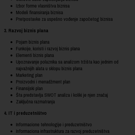
Izbor forme vlasništva biznisa
Modeli finansiranja biznisa
Pretpostavke za uspešno vođenje započetog biznisa
3. Razvoj biznis plana
Pojam biznis plana
Funkcije, koristi i razvoj biznis plana
Elementi biznis plana
Upoznavanje polaznika sa analizom tržišta kao jednim od
najvažnijih alata u sklopu biznis plana
Marketing plan
Proizvodni i menadžment plan
Finansijski plan
Šta predstavlja SWOT analiza i koliki je njen značaj
Zaključna razmatranja
4. IT i preduzetništvo
Informacione tehnologije i preduzetništvo
Informaciona infrastruktura za razvoj preduzetništva