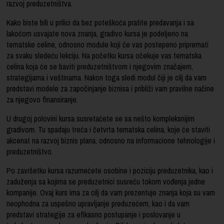
razvoj preduzetništva.
Kako biste bili u prilici da bez poteškoća pratite predavanja i sa
lakoćom usvajate nova znanja, gradivo kursa je podeljeno na
tematske celine, odnosno module koji će vas postepeno pripremati
za svaku sledeću lekciju. Na početku kursa očekuje vas tematska
celina koja će se baviti preduzetništvom i njegovim značajem,
strategijama i veštinama. Nakon toga sledi modul čiji je cilj da vam
predstavi modele za započinjanje biznisa i približi vam pravilne načine
za njegovo finansiranje.
U drugoj polovini kursa susretaćete se sa nešto kompleksnijim
gradivom. Tu spadaju treća i četvrta tematska celina, koje će staviti
akcenat na razvoj biznis plana, odnosno na informacione tehnologije i
preduzetništvo.
Po završetku kursa razumećete osobine i poziciju preduzetnika, kao i
zaduženja sa kojima se preduzetnici susreću tokom vođenja jedne
kompanije. Ovaj kurs ima za cilj da vam prezentuje znanja koja su vam
neophodna za uspešno upravljanje preduzećem, kao i da vam
predstavi strategije za efikasno postupanje i poslovanje u