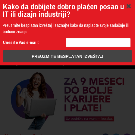
Kako da dobijete dobro plaćen posao u
IT ili dizajn industriji?
Preuzmite besplatan izveštaj i saznajte kako da naplatite svoje sadašnje ili
buduće znanje
011 4011 200
Unesite Vaš e-mail:
Programming
Design & Multimedia
Administration
IT Business
PROGRAM
3D Design & CAD
Mobile Development
UPIS
ŠTA DOBIJATE
UČENJE NA DALJINU
DIPLOME I SERTIFIKATI
O IT AKADEMIJI