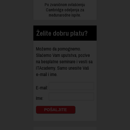
Po zvaničnom ovlašćenju
Cambridge odeljenja za
međunarodne ispite.
Želite dobru platu?
Možemo da pomognemo.
Slaćemo Vam uputstva, pozive
na besplatne seminare i vesti sa
ITAcademy. Samo unesite Vaš
e-mail i ime.
E-mail:
Ime: