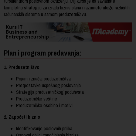
turbulentnom poslovnom okruženju. Cilj kursa je da savladate
kompletnu strategiju za izradu biznis plana i razumete uloge različitih
računarskih sistema u samom preduzetništvu.
Plan i program predavanja:
1. Preduzetništvo
Pojam i značaj preduzetništva
Pretpostavke uspešnog poslovanja
Strategija preduzetničkog poduhvata
Preduzetničke veštine
Preduzetničke osobine i motivi
2. Započeti biznis
Identifikovanje poslovnih prilika
Osnovni oblici započinjanja biznisa