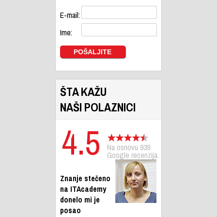
E-mail:
Ime:
ŠTA KAŽU
NAŠI POLAZNICI
4.5
Na osnovu 939
Google recenzija.
Znanje stečeno
na ITAcademy
donelo mi je
posao