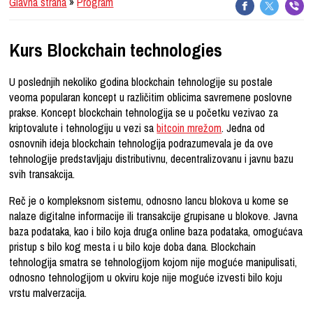
Glavna strana
»
Program
Kurs Blockchain technologies
U poslednjih nekoliko godina blockchain tehnologije su postale
veoma popularan koncept u različitim oblicima savremene poslovne
prakse. Koncept blockchain tehnologija se u početku vezivao za
kriptovalute i tehnologiju u vezi sa
bitcoin mrežom
. Jedna od
osnovnih ideja blockchain tehnologija podrazumevala je da ove
tehnologije predstavljaju distributivnu, decentralizovanu i javnu bazu
svih transakcija.
Reč je o kompleksnom sistemu, odnosno lancu blokova u kome se
nalaze digitalne informacije ili transakcije grupisane u blokove. Javna
baza podataka, kao i bilo koja druga online baza podataka, omogućava
pristup s bilo kog mesta i u bilo koje doba dana. Blockchain
tehnologija smatra se tehnologijom kojom nije moguće manipulisati,
odnosno tehnologijom u okviru koje nije moguće izvesti bilo koju
vrstu malverzacija.