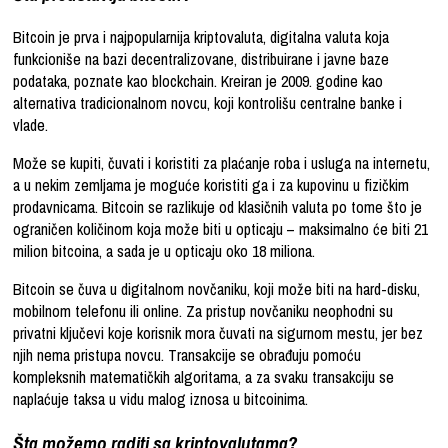
Bitcoin je prva i najpopularnija kriptovaluta, digitalna valuta koja
funkcioniše na bazi decentralizovane, distribuirane i javne baze
podataka, poznate kao blockchain. Kreiran je 2009. godine kao
alternativa tradicionalnom novcu, koji kontrolišu centralne banke i
vlade.
Može se kupiti, čuvati i koristiti za plaćanje roba i usluga na internetu,
a u nekim zemljama je moguće koristiti ga i za kupovinu u fizičkim
prodavnicama. Bitcoin se razlikuje od klasičnih valuta po tome što je
ograničen količinom koja može biti u opticaju – maksimalno će biti 21
milion bitcoina, a sada je u opticaju oko 18 miliona.
Bitcoin se čuva u digitalnom novčaniku, koji može biti na hard-disku,
mobilnom telefonu ili online. Za pristup novčaniku neophodni su
privatni ključevi koje korisnik mora čuvati na sigurnom mestu, jer bez
njih nema pristupa novcu. Transakcije se obrađuju pomoću
kompleksnih matematičkih algoritama, a za svaku transakciju se
naplaćuje taksa u vidu malog iznosa u bitcoinima.
Šta možemo raditi sa kriptovalutama?