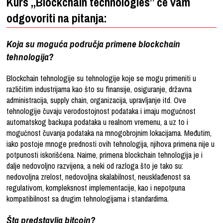
Kurs „Blockchain technologies” će vam
odgovoriti na pitanja:
Koja su moguća područja primene blockchain
tehnologija?
Blockchain tehnologije su tehnologije koje se mogu primeniti u
različitim industrijama kao što su finansije, osiguranje, državna
administracija, supply chain, organizacija, upravljanje itd. Ove
tehnologije čuvaju verodostojnost podataka i imaju mogućnost
automatskog backupa podataka u realnom vremenu, a uz to i
mogućnost čuvanja podataka na mnogobrojnim lokacijama. Međutim,
iako postoje mnoge prednosti ovih tehnologija, njihova primena nije u
potpunosti iskorišćena. Naime, primena blockchain tehnologija je i
dalje nedovoljno razvijena, a neki od razloga što je tako su:
nedovoljna zrelost, nedovoljna skalabilnost, neusklađenost sa
regulativom, kompleksnost implementacije, kao i nepotpuna
kompatibilnost sa drugim tehnologijama i standardima.
Šta predstavlja bitcoin?