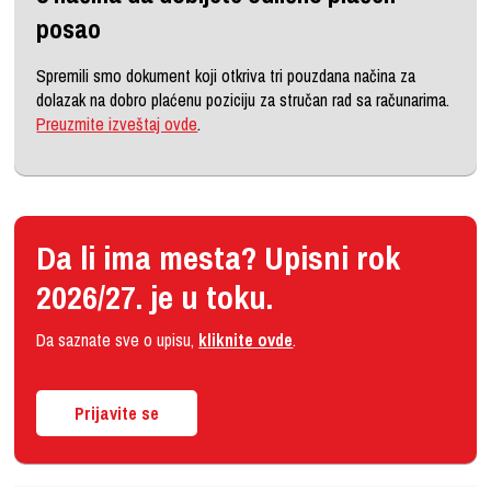
posao
Spremili smo dokument koji otkriva tri pouzdana načina za
dolazak na dobro plaćenu poziciju za stručan rad sa računarima.
Preuzmite izveštaj ovde
.
Da li ima mesta? Upisni rok
2026/27. je u toku.
Da saznate sve o upisu,
kliknite ovde
.
Prijavite se