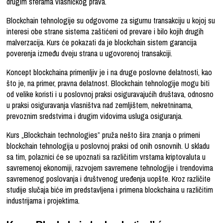
drugim sferama vlasničkog prava.
Blockchain tehnologije su odgovorne za sigurnu transakciju u kojoj su
interesi obe strane sistema zaštićeni od prevare i bilo kojih drugih
malverzacija. Kurs će pokazati da je blockchain sistem garancija
poverenja između dveju strana u ugovorenoj transakciji.
Koncept blockchaina primenljiv je i na druge poslovne delatnosti, kao
što je, na primer, pravna delatnost. Blockchain tehnologije mogu biti
od velike koristi i u poslovnoj praksi osiguravajućih društava, odnosno
u praksi osiguravanja vlasništva nad zemljištem, nekretninama,
prevoznim sredstvima i drugim vidovima usluga osiguranja.
Kurs „Blockchain technologies” pruža nešto šira znanja o primeni
blockchain tehnologija u poslovnoj praksi od onih osnovnih. U skladu
sa tim, polaznici će se upoznati sa različitim vrstama kriptovaluta u
savremenoj ekonomiji, razvojem savremene tehnologije i trendovima
savremenog poslovanja i društvenog uređenja uopšte. Kroz različite
studije slučaja biće im predstavljena i primena blockchaina u različitim
industrijama i projektima.