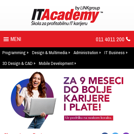
011 4011 200
Programming
Design & Multimedia
Administration
IT Business
PROGRAM
3D Design & CAD
Mobile Development
UPIS
ŠTA DOBIJATE
UČENJE NA DALJINU
DIPLOME I SERTIFIKATI
O IT AKADEMIJI