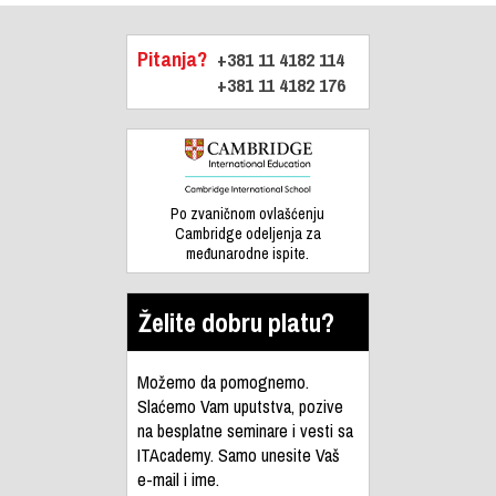
Pitanja?
+381 11 4182 114
+381 11 4182 176
Po zvaničnom ovlašćenju
Cambridge odeljenja za
međunarodne ispite.
Želite dobru platu?
Možemo da pomognemo.
Slaćemo Vam uputstva, pozive
na besplatne seminare i vesti sa
ITAcademy. Samo unesite Vaš
e-mail i ime.