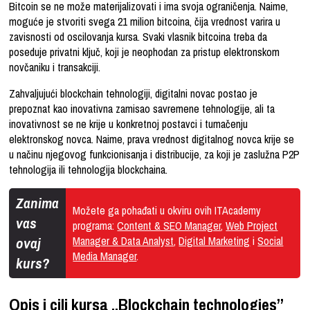
Bitcoin se ne može materijalizovati i ima svoja ograničenja. Naime,
moguće je stvoriti svega 21 milion bitcoina, čija vrednost varira u
zavisnosti od oscilovanja kursa. Svaki vlasnik bitcoina treba da
poseduje privatni ključ, koji je neophodan za pristup elektronskom
novčaniku i transakciji.
Zahvaljujući blockchain tehnologiji, digitalni novac postao je
prepoznat kao inovativna zamisao savremene tehnologije, ali ta
inovativnost se ne krije u konkretnoj postavci i tumačenju
elektronskog novca. Naime, prava vrednost digitalnog novca krije se
u načinu njegovog funkcionisanja i distribucije, za koji je zaslužna P2P
tehnologija ili tehnologija blockchaina.
Zanima
Možete ga pohađati u okviru ovih ITAcademy
vas
programa:
Content & SEO Manager
,
Web Project
ovaj
Manager & Data Analyst
,
Digital Marketing
i
Social
Media Manager
.
kurs?
Opis i cilj kursa „Blockchain technologies”