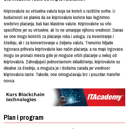
Kriptovalute su virtuelna valuta koja se koristi u različite svrhe. U
budućnosti se planira da se kriptovalute koriste kao legitimno
sredstvo plaćanja, baš kao klasične valute. Kriptovalute su vrlo
specifične jer su virtuelne, ali to ne umanjuje njihovu vrednost. Danas
se one mogu koristiti za plaćanje roba i usluga, za investiranje i
štednju, ali i za konvertovanje u željenu valutu. Trenutno hiljade
trgovaca prihvata kriptovalute kao način plaćanja, a na mapi trgovaca
mogu se pronaći mesta gde je moguće vršiti plaćanje u nekoj od
kriptovaluta. Zahvaljujući jednostavnom skladištenju, kriptovalute su
idealne za štednju, a moguća je i dodatna zarada jer vrednost
kriptovaluta raste. Takođe, one omogućavaju brz i pouzdan transfer
novca.
Plan i program