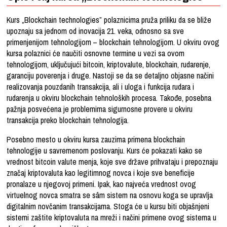
Kurs „Blockchain technologies” polaznicima pruža priliku da se bliže
upoznaju sa jednom od inovacija 21. veka, odnosno sa sve
primenjenijom tehnologijom – blockchain tehnologijom. U okviru ovog
kursa polaznici će naučiti osnovne termine u vezi sa ovom
tehnologijom, uključujući bitcoin, kriptovalute, blockchain, rudarenje,
garanciju poverenja i druge. Nastoji se da se detaljno objasne načini
realizovanja pouzdanih transakcija, ali i uloga i funkcija rudara i
rudarenja u okviru blockchain tehnoloških procesa. Takođe, posebna
pažnja posvećena je problemima sigurnosne provere u okviru
transakcija preko blockchain tehnologija.
Posebno mesto u okviru kursa zauzima primena blockchain
tehnologije u savremenom poslovanju. Kurs će pokazati kako se
vrednost bitcoin valute menja, koje sve države prihvataju i prepoznaju
značaj kriptovaluta kao legitimnog novca i koje sve beneficije
pronalaze u njegovoj primeni. Ipak, kao najveća vrednost ovog
virtuelnog novca smatra se sâm sistem na osnovu koga se upravlja
digitalnim novčanim transakcijama. Stoga će u kursu biti objašnjeni
sistemi zaštite kriptovaluta na mreži i načini primene ovog sistema u