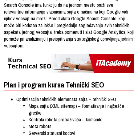
Search Console ima funkciju da na jednom mestu pruži sve
relevantne informacije vlasnicima sajta o načinu na koji Google vidi
njihov vebsajt na mreži. Pored alata Google Search Console, koji
može biti koristan za lakše i preglednije sagledavanje svih tehničkih
aspekata jednog vebsajta, treba pomenuti i alat Google Analytics, koji
pomaže pri analiziranju i preispitivanju strategijskog upravljanja jednim
vebsajtom.
Plan i program kursa Tehnički SEO
Optimizacija tehničkih elemenata sajta – tehnički SEO
Mapa sajta (XML sitemap) – formatiranje i najčešće
greške
Kontrola robota pretraživača – komande
Meta robots
Serverski statusni kodovi