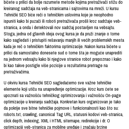
bićete u prilici da bolje razumete metode kojima pretraživači stižu do
kreiranog sadržaja na veb-stranicama i sajtovima na mreži. U kursu
Tehnički SEO biće reči o tehničkim uslovima koje je neophodno
ispuniti kako bi puzači ili roboti pretraživača prošli kroz sadržaje veb-
stranica, a onda i detektovali nov sadržaj postavljen na vebsajtu.
Stoga, jedna od glavnih ideja ovog kursa je da pruži znanje o tome
kako sagledati i pristupiti rešavanju manjih ili većih problemskih mesta
kada je reč o tehničkim faktorima optimizacije. Nakon kursa bićete u
prilici da samostalno donesete sud o tome šta je moguće unaprediti
na jednom vebsajtu kako bi njegove stranice robot prepoznao i kako
bi kao takve postigle više pozicije u rezultatima pretrage na
pretraživačima.
U okviru kursa Tehnički SEO sagledaćemo sve važne tehničke
elemente koji utiču na unapređenje optimizacije. Kroz kurs ćete se
upoznati sa važnošću tehničkog optimizovanja i važnošću On-page
optimizacije u kreiranju sadržaja. Konkretan kurs organizovan je tako
da pokrije sve bitne tehničke pojmove i funkcionalnosti kao što su:
robots.txt, crawling, canonical Tag URL, statusni kodovi veb-stranica,
click depth, indexing, XML i HTML sitemape, redirekcije i dr. O
optimizaciji veb-stranica za mobilne uređaje i značaju brzine