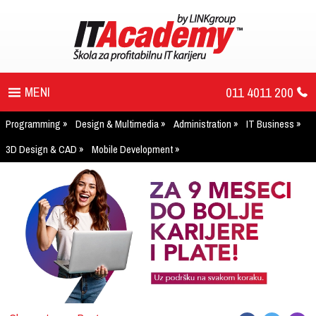
011 4011 200
Programming
Design & Multimedia
Administration
IT Business
PROGRAM
3D Design & CAD
Mobile Development
UPIS
ŠTA DOBIJATE
UČENJE NA DALJINU
DIPLOME I SERTIFIKATI
O IT AKADEMIJI