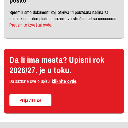
posao
Spremili smo dokument koji otkriva tri pouzdana načina za
dolazak na dobro plaćenu poziciju za stručan rad sa računarima.
Preuzmite izveštaj ovde
.
Da li ima mesta? Upisni rok
2026/27. je u toku.
Da saznate sve o upisu,
kliknite ovde
.
Prijavite se