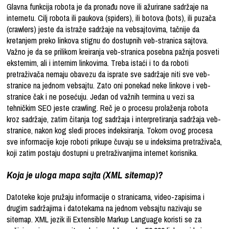
Glavna funkcija robota je da pronađu nove ili ažurirane sadržaje na
internetu. Cilj robota ili paukova (spiders), ili botova (bots), ili puzača
(crawlers) jeste da istraže sadržaje na vebsajtovima, tačnije da
kretanjem preko linkova stignu do dostupnih veb-stranica sajtova.
Važno je da se prilikom kreiranja veb-stranica posebna pažnja posveti
eksternim, ali i internim linkovima. Treba istaći i to da roboti
pretraživača nemaju obavezu da isprate sve sadržaje niti sve veb-
stranice na jednom vebsajtu. Zato oni ponekad neke linkove i veb-
stranice čak i ne posećuju. Jedan od važnih termina u vezi sa
tehničkim SEO jeste crawling. Reč je o procesu prolaženja robota
kroz sadržaje, zatim čitanja tog sadržaja i interpretiranja sadržaja veb-
stranice, nakon kog sledi proces indeksiranja. Tokom ovog procesa
sve informacije koje roboti prikupe čuvaju se u indeksima pretraživača,
koji zatim postaju dostupni u pretraživanjima internet korisnika.
Koja je uloga mapa sajta (XML sitemap)?
Datoteke koje pružaju informacije o stranicama, video-zapisima i
drugim sadržajima i datotekama na jednom vebsajtu nazivaju se
sitemap. XML jezik ili Extensible Markup Language koristi se za