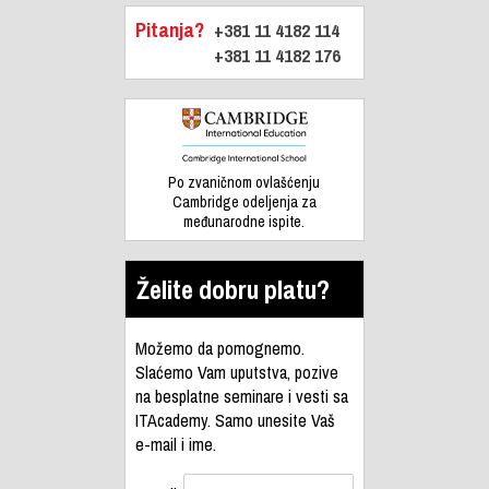
Pitanja?
+381 11 4182 114
+381 11 4182 176
Po zvaničnom ovlašćenju
Cambridge odeljenja za
međunarodne ispite.
Želite dobru platu?
Možemo da pomognemo.
Slaćemo Vam uputstva, pozive
na besplatne seminare i vesti sa
ITAcademy. Samo unesite Vaš
e-mail i ime.