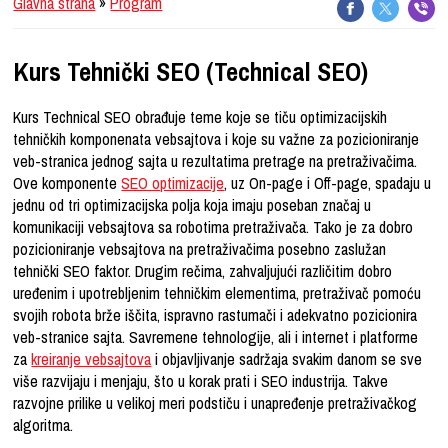
Glavna strana
»
Program
Kurs Tehnički SEO (Technical SEO)
Kurs Technical SEO obrađuje teme koje se tiču optimizacijskih
tehničkih komponenata vebsajtova i koje su važne za pozicioniranje
veb-stranica jednog sajta u rezultatima pretrage na pretraživačima.
Ove komponente
SEO optimizacije
, uz On-page i Off-page, spadaju u
jednu od tri optimizacijska polja koja imaju poseban značaj u
komunikaciji vebsajtova sa robotima pretraživača. Tako je za dobro
pozicioniranje vebsajtova na pretraživačima posebno zaslužan
tehnički SEO faktor. Drugim rečima, zahvaljujući različitim dobro
uređenim i upotrebljenim tehničkim elementima, pretraživač pomoću
svojih robota brže iščita, ispravno rastumači i adekvatno pozicionira
veb-stranice sajta. Savremene tehnologije, ali i internet i platforme
za
kreiranje vebsajtova
i objavljivanje sadržaja svakim danom se sve
više razvijaju i menjaju, što u korak prati i SEO industrija. Takve
razvojne prilike u velikoj meri podstiču i unapređenje pretraživačkog
algoritma.