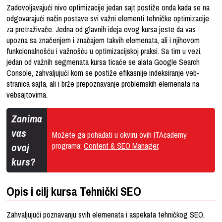
Zadovoljavajući nivo optimizacije jedan sajt postiže onda kada se na
odgovarajući način postave svi važni elementi tehničke optimizacije
za pretraživače. Jedna od glavnih ideja ovog kursa jeste da vas
upozna sa značenjem i značajem takvih elemenata, ali i njihovom
funkcionalnošću i važnošću u optimizacijskoj praksi. Sa tim u vezi,
jedan od važnih segmenata kursa ticaće se alata Google Search
Console, zahvaljujući kom se postiže efikasnije indeksiranje veb-
stranica sajta, ali i brže prepoznavanje problemskih elemenata na
vebsajtovima.
Zanima
vas
Možete ga pohađati u okviru ovih ITAcademy
ovaj
programa:
Content & SEO Manager
.
kurs?
Opis i cilj kursa Tehnički SEO
Zahvaljujući poznavanju svih elemenata i aspekata tehničkog SEO,