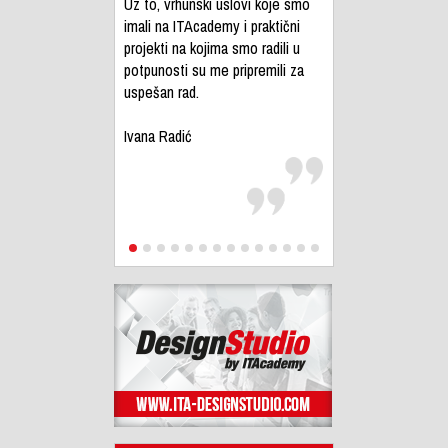
Uz to, vrhunski uslovi koje smo
imali na ITAcademy i praktični
projekti na kojima smo radili u
potpunosti su me pripremili za
uspešan rad.
Ivana Radić