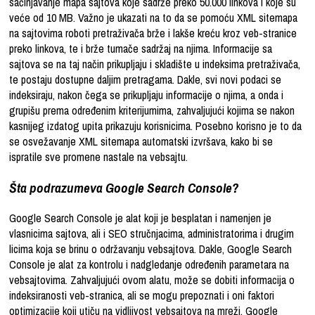
sačinjavanje mapa sajtova koje sadrže preko 50.000 linkova i koje su
veće od 10 MB. Važno je ukazati na to da se pomoću XML sitemapa
na sajtovima roboti pretraživača brže i lakše kreću kroz veb-stranice
preko linkova, te i brže tumače sadržaj na njima. Informacije sa
sajtova se na taj način prikupljaju i skladište u indeksima pretraživača,
te postaju dostupne daljim pretragama. Dakle, svi novi podaci se
indeksiraju, nakon čega se prikupljaju informacije o njima, a onda i
grupišu prema određenim kriterijumima, zahvaljujući kojima se nakon
kasnijeg izdatog upita prikazuju korisnicima. Posebno korisno je to da
se osvežavanje XML sitemapa automatski izvršava, kako bi se
ispratile sve promene nastale na vebsajtu.
Šta podrazumeva Google Search Console?
Google Search Console je alat koji je besplatan i namenjen je
vlasnicima sajtova, ali i SEO stručnjacima, administratorima i drugim
licima koja se brinu o održavanju vebsajtova. Dakle, Google Search
Console je alat za kontrolu i nadgledanje određenih parametara na
vebsajtovima. Zahvaljujući ovom alatu, može se dobiti informacija o
indeksiranosti veb-stranica, ali se mogu prepoznati i oni faktori
optimizacije koji utiču na vidljivost vebsajtova na mreži. Google