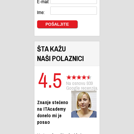
E-mail:
Ime:
ŠTA KAŽU
NAŠI POLAZNICI
4.5
Na osnovu 939
Google recenzija.
Znanje stečeno
na ITAcademy
donelo mi je
posao