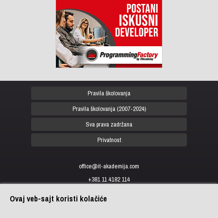
Pravila školovanja
Pravila školovanja (2007-2024)
Sva prava zadržana
Privatnost
office@it-akademija.com
+381 11 4182 114
+381 11 4182 176
Ovaj veb-sajt koristi kolačiće
+387 33 902 961