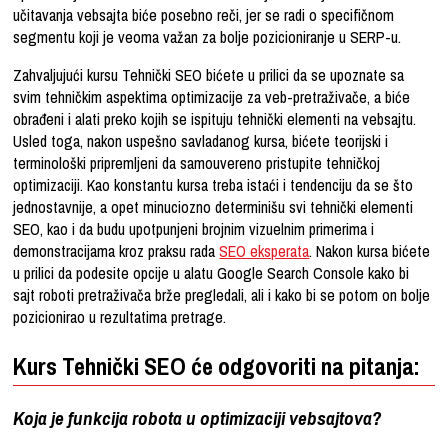
učitavanja vebsajta biće posebno reči, jer se radi o specifičnom
segmentu koji je veoma važan za bolje pozicioniranje u SERP-u.
Zahvaljujući kursu Tehnički SEO bićete u prilici da se upoznate sa
svim tehničkim aspektima optimizacije za veb-pretraživače, a biće
obrađeni i alati preko kojih se ispituju tehnički elementi na vebsajtu.
Usled toga, nakon uspešno savladanog kursa, bićete teorijski i
terminološki pripremljeni da samouvereno pristupite tehničkoj
optimizaciji. Kao konstantu kursa treba istaći i tendenciju da se što
jednostavnije, a opet minuciozno determinišu svi tehnički elementi
SEO, kao i da budu upotpunjeni brojnim vizuelnim primerima i
demonstracijama kroz praksu rada
SEO eksperata
. Nakon kursa bićete
u prilici da podesite opcije u alatu Google Search Console kako bi
sajt roboti pretraživača brže pregledali, ali i kako bi se potom on bolje
pozicionirao u rezultatima pretrage.
Kurs Tehnički SEO će odgovoriti na pitanja:
Koja je funkcija robota u optimizaciji vebsajtova?