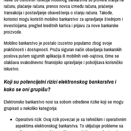
računu, plaćanje računa, prenos novca između računa, praćenje
transakcija i postavljanje obaveštenja o stanju računa. Takođe,
korisnici mogu koristiti mobilno bankarstvo za upravljanje štednjom i
investicijama, pregled kreditnih kartica i prijavu za nove bankarske
proizvode.
Mobilno bankarstvo je postalo izuzetno popularno zbog svoje
praktičnosti i dostupnosti. Pruža siguran način obavljanja bankarskih
poslova putem sigurnih aplikacija ili mobilnih veb-sajtova, čime se
olakšava svakodnevno finansijsko upravljanje i poboljšava korisničko
iskustvo.
Koji su potencijalni rizici elektronskog bankarstva i
kako se oni grupišu?
Elektronsko bankarstvo nosi sa sobom određene rizike koji se mogu
grupisati u nekoliko kategorija:
Operativni rizik: Ovaj rizik povezan je sa tehničkim i operativnim
aspektima elektronskog bankarstva. To uključuje probleme sa