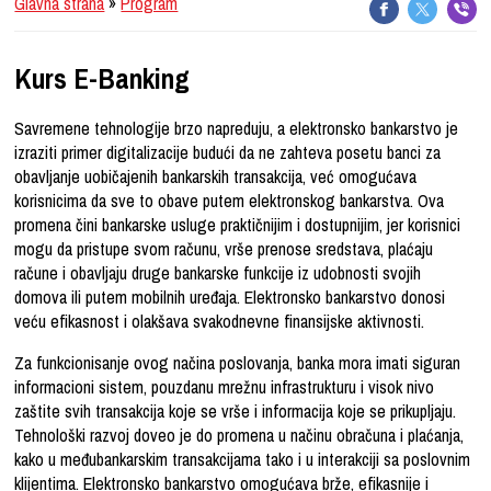
Glavna strana
»
Program
Kurs E-Banking
Savremene tehnologije brzo napreduju, a elektronsko bankarstvo je
izraziti primer digitalizacije budući da ne zahteva posetu banci za
obavljanje uobičajenih bankarskih transakcija, već omogućava
korisnicima da sve to obave putem elektronskog bankarstva. Ova
promena čini bankarske usluge praktičnijim i dostupnijim, jer korisnici
mogu da pristupe svom računu, vrše prenose sredstava, plaćaju
račune i obavljaju druge bankarske funkcije iz udobnosti svojih
domova ili putem mobilnih uređaja. Elektronsko bankarstvo donosi
veću efikasnost i olakšava svakodnevne finansijske aktivnosti.
Za funkcionisanje ovog načina poslovanja, banka mora imati siguran
informacioni sistem, pouzdanu mrežnu infrastrukturu i visok nivo
zaštite svih transakcija koje se vrše i informacija koje se prikupljaju.
Tehnološki razvoj doveo je do promena u načinu obračuna i plaćanja,
kako u međubankarskim transakcijama tako i u interakciji sa poslovnim
klijentima. Elektronsko bankarstvo omogućava brže, efikasnije i