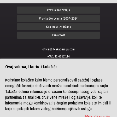
Pravila školovanja
Pravila školovanja (2007-2024)
Sva prava zadržana
Privatnost
office@it-akademija.com
+381 11 4182 114
+381 11 4182 176
Ovaj veb-sajt koristi kolačiće
+387 33 902 961
Koristimo kolačiće kako bismo personalizovali sadržaj i oglase,
omogućili funkcije društvenih mreža i analizirali saobraćaj na sajtu.
Copyright 2026 © ITAcademy,
Takođe, delimo informacije o vašem korišćenju našeg veb-sajta s
LINK group Professional
partnerima za analitiku, društvene mreže i oglašavanje, koji te
Education
. Powered by
LINK
informacije mogu kombinovati s drugim podacima koje ste im dali ili
CMS
koje su prikupili tokom vašeg korišćenja njihovih usluga.
Sitemap
Prikaži opcije