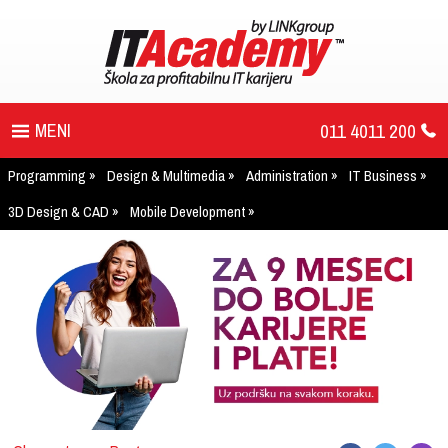
011 4011 200
Programming
Design & Multimedia
Administration
IT Business
PROGRAM
3D Design & CAD
Mobile Development
UPIS
ŠTA DOBIJATE
UČENJE NA DALJINU
DIPLOME I SERTIFIKATI
O IT AKADEMIJI