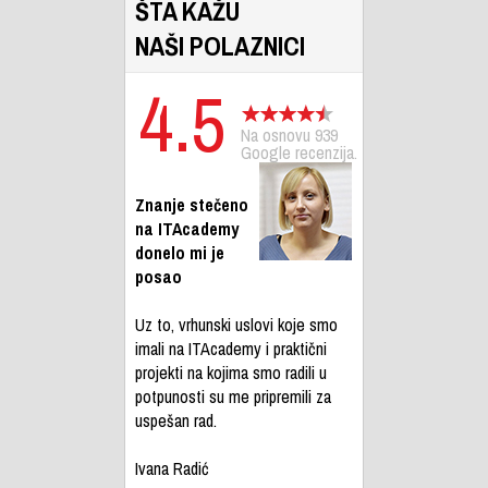
ŠTA KAŽU
NAŠI POLAZNICI
4.5
Na osnovu 939
Google recenzija.
Znanje stečeno
na ITAcademy
donelo mi je
posao
Uz to, vrhunski uslovi koje smo
imali na ITAcademy i praktični
projekti na kojima smo radili u
potpunosti su me pripremili za
uspešan rad.
Ivana Radić