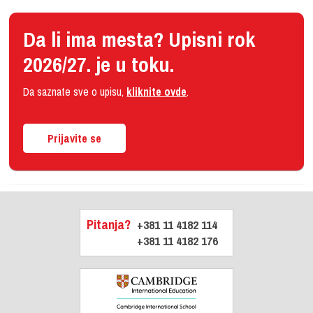
Da li ima mesta? Upisni rok
2026/27. je u toku.
Da saznate sve o upisu,
kliknite ovde
.
Prijavite se
Pitanja?
+381 11 4182 114
+381 11 4182 176