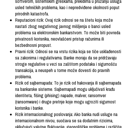
softverom, sistemskim greškama, prekidima u pružanju usluga
usled tehničkih problema, kao i nepredviđene okolnosti poput
prirodnih katastrofa.
Reputacioni rizik: Ovaj rizik odnosi se na štetu koja može
nastati zbog negativnog javnog mišljenja o banci usled
problema sa elektronskim bankarstvom. To može biti povreda
privatnosti korisnika, neovlašćeni pristup računima ili
bezbednosni propust.
Pravni rizik: Odnosi se na vrstu rizika koja se tiče usklađenosti
sa zakonima i regulativama. Banke moraju da se pridržavaju
stroge regulative u vezi sa zaštitom podataka i sigurnošću
transakcija, a neuspeh u tome može dovesti do pravnih
problema.
Rizik od sajbernapada: To je rizik od hakovanja ili sajbernapada
na bankarske sisteme. Sajbernapadi mogu uključivati krađu
identiteta, fišing (phising) napade, malver, ransomver
(ransomware) i druge pretnje koje mogu ugroziti sigurnost
korisnika i banke.
Rizik internacionalnog poslovanja: Ako banka nudi usluge na
internacionalnom nivou, suočava se sa dodatnim rizicima,
uključujući valutne fluktuacije, geopolitičke probleme i različite