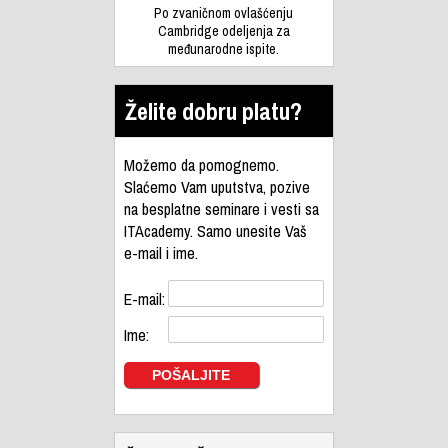
Po zvaničnom ovlašćenju
Cambridge odeljenja za
međunarodne ispite.
Želite dobru platu?
Možemo da pomognemo.
Slaćemo Vam uputstva, pozive
na besplatne seminare i vesti sa
ITAcademy. Samo unesite Vaš
e-mail i ime.
E-mail:
Ime: