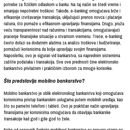
potrebe za fizičkim odlaskom u banku. Na taj način se štedi vreme i
smanjuju nepotrebni troškovi. Takođe, e-banking omogućava brže i
efikasnije izvršavanje transakcija, uključujući prenos novca i plaćanje
računa, što pomaže u efikasnom upravljanju finansijama. Drugo, pruža
veću transparentnost nad računima i transakcijama, omogućavajući
praćenje finansijske situacije u stvarnom vremenu. Treće, e-banking
često dolazi sa dodatnim alatima za analizu troškova i budžetiranje,
pomažući korisnicima da bolje upravljaju svojim finansijama.
Naposletku, ovo je siguran vid bankarstva, sa naprednim sistemima
zaštite podataka i transakcija. Sve ove prednosti čine elektronsko
bankarstvo privlačnim i praktičnim izborom za mnoge korisnike.
Šta predstavlja mobilno bankarstvo?
Mobilno bankarstvo je oblik elektronskog bankarstva koji omogućava
korisnicima pristup bankarskim uslugama putem mobilnih uređaja, kao
što su pametni telefoni i tableti. Ovo je praktičan način upravljanja
finansijama jer korisnicima omogućava da obavljaju bankarske
transakcije kad god i gde god to žele.
Neke od osnovnih funkcija mobilnog bankarstva su provera stanja na