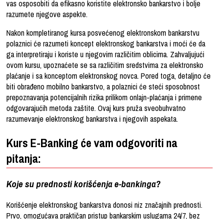
vas osposobiti da efikasno koristite elektronsko bankarstvo i bolje
razumete njegove aspekte.
Nakon kompletiranog kursa posvećenog elektronskom bankarstvu
polaznici će razumeti koncept elektronskog bankarstva i moći će da
ga interpretiraju i koriste u njegovim različitim oblicima. Zahvaljujući
ovom kursu, upoznaćete se sa različitim sredstvima za elektronsko
plaćanje i sa konceptom elektronskog novca. Pored toga, detaljno će
biti obrađeno mobilno bankarstvo, a polaznici će steći sposobnost
prepoznavanja potencijalnih rizika prilikom onlajn-plaćanja i primene
odgovarajućih metoda zaštite. Ovaj kurs pruža sveobuhvatno
razumevanje elektronskog bankarstva i njegovih aspekata.
Kurs E-Banking će vam odgovoriti na
pitanja:
Koje su prednosti korišćenja e-bankinga?
Korišćenje elektronskog bankarstva donosi niz značajnih prednosti.
Prvo, omogućava praktičan pristup bankarskim uslugama 24/7, bez