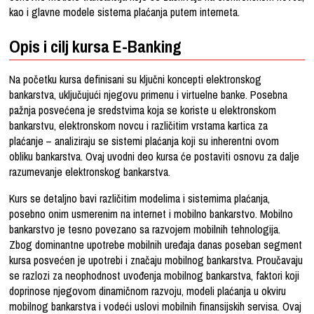
kao i glavne modele sistema plaćanja putem interneta.
Opis i cilj kursa E-Banking
Na početku kursa definisani su ključni koncepti elektronskog
bankarstva, uključujući njegovu primenu i virtuelne banke. Posebna
pažnja posvećena je sredstvima koja se koriste u elektronskom
bankarstvu, elektronskom novcu i različitim vrstama kartica za
plaćanje – analiziraju se sistemi plaćanja koji su inherentni ovom
obliku bankarstva. Ovaj uvodni deo kursa će postaviti osnovu za dalje
razumevanje elektronskog bankarstva.
Kurs se detaljno bavi različitim modelima i sistemima plaćanja,
posebno onim usmerenim na internet i mobilno bankarstvo. Mobilno
bankarstvo je tesno povezano sa razvojem mobilnih tehnologija.
Zbog dominantne upotrebe mobilnih uređaja danas poseban segment
kursa posvećen je upotrebi i značaju mobilnog bankarstva. Proučavaju
se razlozi za neophodnost uvođenja mobilnog bankarstva, faktori koji
doprinose njegovom dinamičnom razvoju, modeli plaćanja u okviru
mobilnog bankarstva i vodeći uslovi mobilnih finansijskih servisa. Ovaj