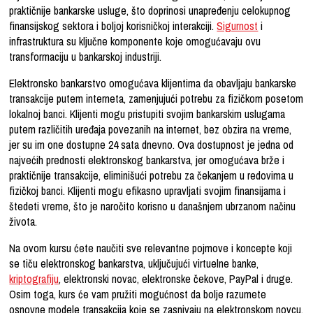
praktičnije bankarske usluge, što doprinosi unapređenju celokupnog
finansijskog sektora i boljoj korisničkoj interakciji.
Sigurnost
i
infrastruktura su ključne komponente koje omogućavaju ovu
transformaciju u bankarskoj industriji.
Elektronsko bankarstvo omogućava klijentima da obavljaju bankarske
transakcije putem interneta, zamenjujući potrebu za fizičkom posetom
lokalnoj banci. Klijenti mogu pristupiti svojim bankarskim uslugama
putem različitih uređaja povezanih na internet, bez obzira na vreme,
jer su im one dostupne 24 sata dnevno. Ova dostupnost je jedna od
najvećih prednosti elektronskog bankarstva, jer omogućava brže i
praktičnije transakcije, eliminišući potrebu za čekanjem u redovima u
fizičkoj banci. Klijenti mogu efikasno upravljati svojim finansijama i
štedeti vreme, što je naročito korisno u današnjem ubrzanom načinu
života.
Na ovom kursu ćete naučiti sve relevantne pojmove i koncepte koji
se tiču elektronskog bankarstva, uključujući virtuelne banke,
kriptografiju
, elektronski novac, elektronske čekove, PayPal i druge.
Osim toga, kurs će vam pružiti mogućnost da bolje razumete
osnovne modele transakcija koje se zasnivaju na elektronskom novcu,