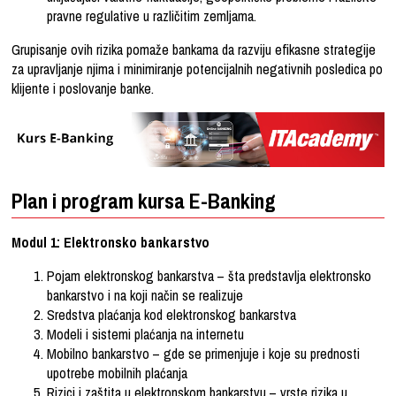
pravne regulative u različitim zemljama.
Grupisanje ovih rizika pomaže bankama da razviju efikasne strategije
za upravljanje njima i minimiranje potencijalnih negativnih posledica po
klijente i poslovanje banke.
Plan i program kursa E-Banking
Modul 1: Elektronsko bankarstvo
Pojam elektronskog bankarstva – šta predstavlja elektronsko
bankarstvo i na koji način se realizuje
Sredstva plaćanja kod elektronskog bankarstva
Modeli i sistemi plaćanja na internetu
Mobilno bankarstvo – gde se primenjuje i koje su prednosti
upotrebe mobilnih plaćanja
Rizici i zaštita u elektronskom bankarstvu – vrste rizika u