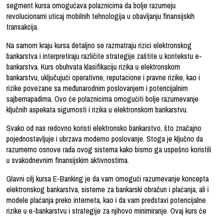
segment kursa omogućava polaznicima da bolje razumeju
revolucionarni uticaj mobilnih tehnologija u obavljanju finansijskih
transakcija.
Na samom kraju kursa detaljno se razmatraju rizici elektronskog
bankarstva i interpretiraju različite strategije zaštite u kontekstu e-
bankarstva. Kurs obuhvata klasifikaciju rizika u elektronskom
bankarstvu, uključujući operativne, reputacione i pravne rizike, kao i
rizike povezane sa međunarodnim poslovanjem i potencijalnim
sajbernapadima. Ovo će polaznicima omogućiti bolje razumevanje
ključnih aspekata sigurnosti i rizika u elektronskom bankarstvu.
Svako od nas redovno koristi elektronsko bankarstvo, što značajno
pojednostavljuje i ubrzava moderno poslovanje. Stoga je ključno da
razumemo osnove rada ovog sistema kako bismo ga uspešno koristili
u svakodnevnim finansijskim aktivnostima.
Glavni cilj kursa E-Banking je da vam omogući razumevanje koncepta
elektronskog bankarstva, sisteme za bankarski obračun i plaćanja, ali i
modele plaćanja preko interneta, kao i da vam predstavi potencijalne
rizike u e-bankarstvu i strategije za njihovo minimiranje. Ovaj kurs će