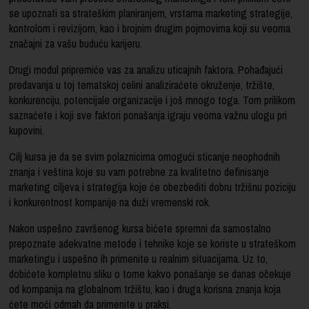
se upoznati sa strateškim planiranjem, vrstama marketing strategije,
kontrolom i revizijom, kao i brojnim drugim pojmovima koji su veoma
značajni za vašu buduću karijeru.
Drugi modul pripremiće vas za analizu uticajnih faktora. Pohađajući
predavanja u toj tematskoj celini analiziraćete okruženje, tržište,
konkurenciju, potencijale organizacije i još mnogo toga. Tom prilikom
saznaćete i koji sve faktori ponašanja igraju veoma važnu ulogu pri
kupovini.
Cilj kursa je da se svim polaznicima omogući sticanje neophodnih
znanja i veština koje su vam potrebne za kvalitetno definisanje
marketing ciljeva i strategija koje će obezbediti dobru tržišnu poziciju
i konkurentnost kompanije na duži vremenski rok.
Nakon uspešno završenog kursa bićete spremni da samostalno
prepoznate adekvatne metode i tehnike koje se koriste u strateškom
marketingu i uspešno ih primenite u realnim situacijama. Uz to,
dobićete kompletnu sliku o tome kakvo ponašanje se danas očekuje
od kompanija na globalnom tržištu, kao i druga korisna znanja koja
ćete moći odmah da primenite u praksi.