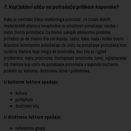
7. Koji faktori utiču na potrošača prilikom kupovine?
Kako je centralni fokus marketinga potrošač, za izradu dobrih
marketinških planova neophodno je istraživati ponašanje, navike i
način života potrošača. Da bismo sakupili adekvatne podatke,
potrebno je da znamo šta oni kupuju, zašto, kako, kada i koliko često.
Brendovi konstantno pokušavaju da utiču na ponašanje potrošača kroz
različite faktore koje mogu da kontrolišu, kao što je izgled
prodavnice, sajta, proizvoda, dostupnost proizvoda, cene, oglašavanja
itd. Faktore koji utiču na ponašanje potrošača u kupovini možemo
podeliti na: kulturne, društvene, lične i psihološke.
U kulturne faktore spadaju:
kultura
potkultura
društveni sloj.
U društvene faktore spadaju:
referentna grupa