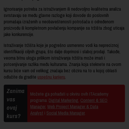
Ignorisanje potreba za istraživanjem ili nedovoljno kvalitetna analiza
svrstavaju se među glavne razloge koji dovode do poslovnih
promašaja izraženih u neobaveštenosti potrošača o određenom
proizvodu ili kompletnom povlačenju kompanije sa tržišta zbog uticaja
jake konkurencije.
Istraživanje tržišta koje je pogrešno usmereno vodi ka nepreciznoj
identifikaciji ciljnih grupa, što dalje doprinosi i slaboj prodaji. Takođe,
veoma bitnu ulogu prilikom istraživanja tržišta može imati i
potcenjivanje razlika među kulturama. Znanja koja steknete na ovom
kursu biće vam od velikog značaja bez obzira na to u kojoj oblasti
odlučite da gradite
uspešnu karijeru
.
Zanima
Možete ga pohađati u okviru ovih ITAcademy
vas
programa:
Digital Marketing
,
Content & SEO
ovaj
Manager
,
Web Project Manager & Data
Analyst
i
Social Media Manager
.
kurs?