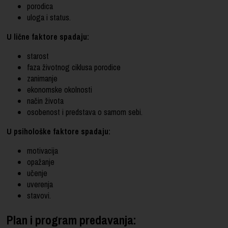
porodica
uloga i status.
U lične faktore spadaju:
starost
faza životnog ciklusa porodice
zanimanje
ekonomske okolnosti
način života
osobenost i predstava o samom sebi.
U psihološke faktore spadaju:
motivacija
opažanje
učenje
uverenja
stavovi.
Plan i program predavanja: