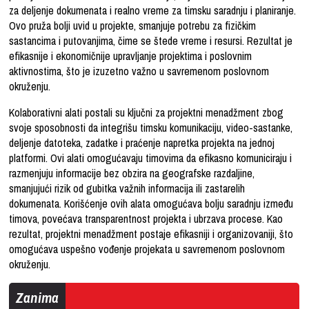
za deljenje dokumenata i realno vreme za timsku saradnju i planiranje.
Ovo pruža bolji uvid u projekte, smanjuje potrebu za fizičkim
sastancima i putovanjima, čime se štede vreme i resursi. Rezultat je
efikasnije i ekonomičnije upravljanje projektima i poslovnim
aktivnostima, što je izuzetno važno u savremenom poslovnom
okruženju.
Kolaborativni alati postali su ključni za projektni menadžment zbog
svoje sposobnosti da integrišu timsku komunikaciju, video-sastanke,
deljenje datoteka, zadatke i praćenje napretka projekta na jednoj
platformi. Ovi alati omogućavaju timovima da efikasno komuniciraju i
razmenjuju informacije bez obzira na geografske razdaljine,
smanjujući rizik od gubitka važnih informacija ili zastarelih
dokumenata. Korišćenje ovih alata omogućava bolju saradnju između
timova, povećava transparentnost projekta i ubrzava procese. Kao
rezultat, projektni menadžment postaje efikasniji i organizovaniji, što
omogućava uspešno vođenje projekata u savremenom poslovnom
okruženju.
Zanima