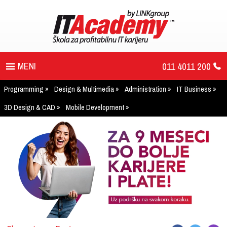
011 4011 200
Programming
Design & Multimedia
Administration
IT Business
PROGRAM
3D Design & CAD
Mobile Development
UPIS
ŠTA DOBIJATE
UČENJE NA DALJINU
DIPLOME I SERTIFIKATI
O IT AKADEMIJI