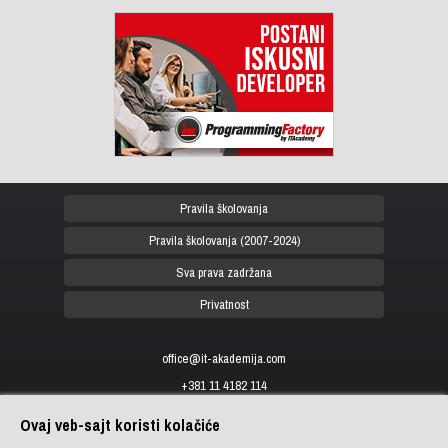
Pravila školovanja
Pravila školovanja (2007-2024)
Sva prava zadržana
Privatnost
office@it-akademija.com
+381 11 4182 114
+381 11 4182 176
Ovaj veb-sajt koristi kolačiće
+387 33 902 961