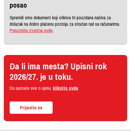
posao
Spremili smo dokument koji otkriva tri pouzdana načina za
dolazak na dobro plaćenu poziciju za stručan rad sa računarima.
Preuzmite izveštaj ovde
.
Da li ima mesta? Upisni rok
2026/27. je u toku.
Da saznate sve o upisu,
kliknite ovde
.
Prijavite se