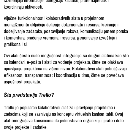
razmenjuju informacije, delegiraju zadatke, prate napredak i
koordiniraju aktivnosti.
Ključne funkcionalnosti kolaborativnih alata u projektnom
menadžmentu uključuju deljenje dokumenata i resursa, kreiranje i
dodeljivanje zadataka, postavljanje rokova, komunikaciju putem poruka
i komentara, praćenje vremena i resursa, generisanje izveštaja i
grafikona i sl.
Ovi alati često nude mogućnost integracije sa drugim alatima kao što
su kalendari, e-pošta i alati za vođenje projekata, čime se olakšava
upravljanje projektima na višem nivou. Kolaborativni alati poboljšavaju
efikasnost, transparentnost i koordinaciju u timu, čime se povećava
uspešnost projekata.
Šta predstavlja Trello?
Trello je popularan kolaborativni alat za upravljanje projektima i
zadacima koji se zasnivaju na konceptu virtuelnih kanban tabli. Ovaj
alat omogućava korisnicima da jednostavno organizuju, prate i dele
svoje projekte i zadatke.