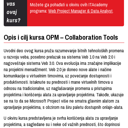
vas
Možete ga pohađati u okviru ovih ITAcademy
ovaj
programa:
Web Project Manager & Data Analyst
.
kurs?
Opis i cilj kursa OPM – Collaboration Tools
Uvodni deo ovog kursa pruža razumevanje bitnih tehnoloških promena
u razvoju veba, posebno prelazak sa sistema Veb 1.0 na Veb 2.0 i
nagoveštaje sistema Veb 3.0. Ova evolucija ima značajne implikacije
na projektni menadžment. Veb 2.0 je doneo nove alate i načine
komunikacije u virtuelnim timovima, uz povećanje dostupnosti i
produktivnosti. Istaknute su prednosti i mane virtuelnih timova u
odnosu na tradicionalne, uz naglašavanje promena u pristupima
projektima i korišćenju alata za upravljanje projektima. Takođe, ukazuje
se na to da se Microsoft Project više ne smatra glavnim alatom za
upravljanje projektima, s obzirom na širu paletu dostupnih onlajn-alata.
U okviru kursa predstavljena je svrha korišćenja alata za upravljanje
projektima, a sagledane su i neke od važnih prednosti, što doprinosi