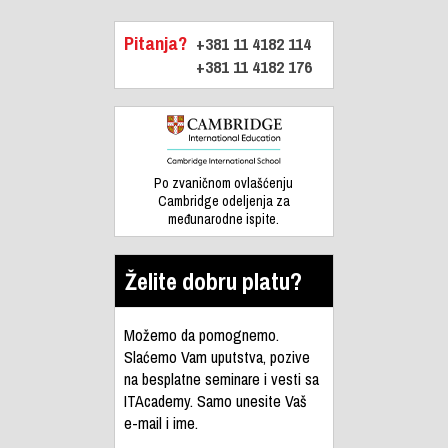
Pitanja?
+381 11 4182 114
+381 11 4182 176
Po zvaničnom ovlašćenju
Cambridge odeljenja za
međunarodne ispite.
Želite dobru platu?
Možemo da pomognemo.
Slaćemo Vam uputstva, pozive
na besplatne seminare i vesti sa
ITAcademy. Samo unesite Vaš
e-mail i ime.