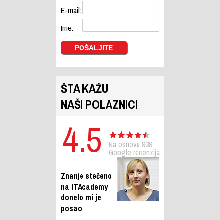
E-mail:
Ime:
ŠTA KAŽU
NAŠI POLAZNICI
4.5
Na osnovu 939
Google recenzija.
Znanje stečeno
na ITAcademy
donelo mi je
posao