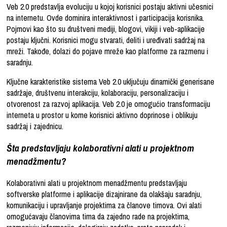
Veb 2.0 predstavlja evoluciju u kojoj korisnici postaju aktivni učesnici
na internetu. Ovde dominira interaktivnost i participacija korisnika.
Pojmovi kao što su društveni mediji, blogovi, vikiji i veb-aplikacije
postaju ključni. Korisnici mogu stvarati, deliti i uređivati sadržaj na
mreži. Takođe, dolazi do pojave mreže kao platforme za razmenu i
saradnju.
Ključne karakteristike sistema Veb 2.0 uključuju dinamički generisane
sadržaje, društvenu interakciju, kolaboraciju, personalizaciju i
otvorenost za razvoj aplikacija. Veb 2.0 je omogućio transformaciju
interneta u prostor u kome korisnici aktivno doprinose i oblikuju
sadržaj i zajednicu.
Šta predstavljaju kolaborativni alati u projektnom
menadžmentu?
Kolaborativni alati u projektnom menadžmentu predstavljaju
softverske platforme i aplikacije dizajnirane da olakšaju saradnju,
komunikaciju i upravljanje projektima za članove timova. Ovi alati
omogućavaju članovima tima da zajedno rade na projektima,