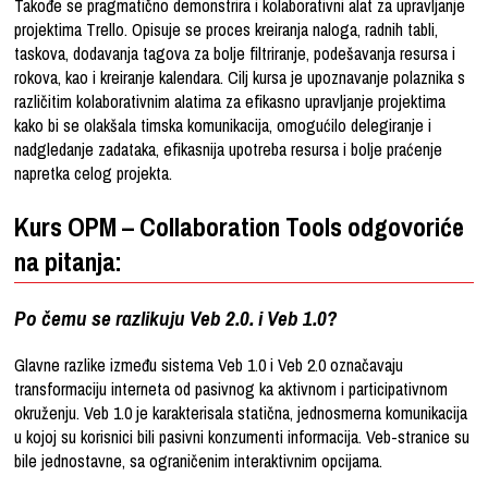
Takođe se pragmatično demonstrira i kolaborativni alat za upravljanje
projektima Trello. Opisuje se proces kreiranja naloga, radnih tabli,
taskova, dodavanja tagova za bolje filtriranje, podešavanja resursa i
rokova, kao i kreiranje kalendara. Cilj kursa je upoznavanje polaznika s
različitim kolaborativnim alatima za efikasno upravljanje projektima
kako bi se olakšala timska komunikacija, omogućilo delegiranje i
nadgledanje zadataka, efikasnija upotreba resursa i bolje praćenje
napretka celog projekta.
Kurs OPM – Collaboration Tools odgovoriće
na pitanja:
Po čemu se razlikuju Veb 2.0. i Veb 1.0?
Glavne razlike između sistema Veb 1.0 i Veb 2.0 označavaju
transformaciju interneta od pasivnog ka aktivnom i participativnom
okruženju. Veb 1.0 je karakterisala statična, jednosmerna komunikacija
u kojoj su korisnici bili pasivni konzumenti informacija. Veb-stranice su
bile jednostavne, sa ograničenim interaktivnim opcijama.