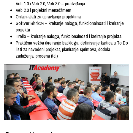
Veb 1.0 i Veb 2.0; Veb 3.0 – predviđanja
Veb 2.0 i projektni menadžment
Onlajn-alati za upravljanje projektima
Softver Bitrix24 – kreiranje naloga, funkcionalnosti i kreiranje
projekta
Trello – kreiranje naloga, funkcionalnosti i kreiranje projekta
Praktična vežba (kreiranje backloga, definisanje kartica u To Do
listi za navedeni projekat, planiranje sprintova, dodela
zaduženja, procena itd.)