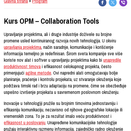
Glavna strana
»
Program
Kurs OPM – Collaboration Tools
Upravljanje projektima, ali i druge industrije doživele su brojne
promene usled kontinuiranog razvoja novih tehnologija. U okviru
upravljanja projektima
, način saradnje, komunikacije i korišćenje
informacija temeljno je redefinisan. Širom sveta kompanije sve više
koriste nov alat i softver u upravljanju projektima kako bi
unapredile
produktivnost timova
i efikasnost celokupnog projekta, često
primenjujući
agilne metode
. Ovi napredni alati omogućavaju bolje
planiranje, praćenje i kontrolu projekata, uz stvaranje okruženja koje
podržava timski rad i brzu adaptaciju na promene, čime se obezbeđuje
uspešno izvršenje projekata u savremenom poslovnom okruženju.
Inovacije u tehnologiji pružile su brojnim timovima jednostavniju i
efikasniju komunikaciju, nezavisno od njihove geografske lokacije ili
vremenskih zona. To je za rezultat imalo veću produktivnost i
efikasnost u poslovanju
. Unapređene komunikacijske tehnologije
pružaju interaktivnu razmenu informacija, zajedničko radno okruženje