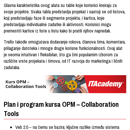
Glavna karakteristika ovog alata su table koje korisnici kreiraju za
svoje projekte. Svaka tabla predstavlja projekat i sastoji se od listova,
koji predstavljaju faze ili segmente projekta, i kartica, koje
predstavljaju individualne zadatke ili aktivnosti. Korisnici mogu
premestiti kartice iz liste u listu kako bi pratili njihov napredak.
Trello takođe omogućava dodavanje rokova, članova tima, komentara,
prilaganje datoteka i mnoge druge korisne funkcionalnosti. Ovaj alat
je veoma intuitivan i fleksibilan, što ga čini popularnim izborom za
različite vrste projekata i timova, od IT razvoja do marketinga i ličnih
zadataka.
Plan i program kursa OPM – Collaboration
Tools
Veb 2.0 – na čemu se bazira; ključne razlike između sistema