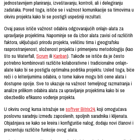
jednostavnijem planiranju, izveštavanju, kontroli, ali i delegiranju
zadataka. Pored toga, ističe se i važnost komunikacije sa timovima u
okviru projekta kako bi se postigli uspešniji rezultati.
Ovaj pasus ističe važnost odabira odgovarajućih onlajn-alata za
upravljanje projektima. Napominje se da izbor alata zavisi od različitih
faktora, uključujući prirodu projekta, veličinu tima i geografsku
rasprostranjenost, složenost projekta i primenjenu metodologiju (kao
što su Waterfall,
Scrum
ili
Kanban
). Takođe se ističe da je često
potrebno kombinovati različite kolaborativne i tradicionalne onlajn-
alate kako bi se postigla optimalna podrška projektu. Usled toga, biće
reči i o kriterijumima odabira, o tome kakve mogu biti cene alata i
dostupne opcije. Sve to ukazuje na važnost temeljnog razmatranja i
analize prilikom odabira alata za upravljanje projektima kako bi se
obezbedilo efikasno vođenje projekta.
U okviru ovog kursa istražuje se
softver Bitrix24
, koji omogućava
poslovnu saradnju između zaposlenih, spoljnih saradnika i klijenata.
Objašnjava se kako se kreira i konfiguriše nalog, dodaju novi članovi i
prezentuju različite funkcije ovog alata.