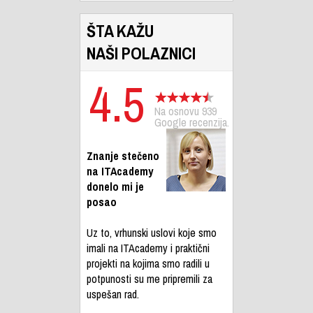
ŠTA KAŽU
NAŠI POLAZNICI
4.5
Na osnovu 939
Google recenzija.
Znanje stečeno
na ITAcademy
donelo mi je
posao
Uz to, vrhunski uslovi koje smo
imali na ITAcademy i praktični
projekti na kojima smo radili u
potpunosti su me pripremili za
uspešan rad.