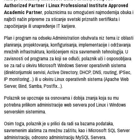
Authorized Partner i Linux Professional Institute Approved
Academic Partner
, polaznicima su omogućeni najmodernija obuka i
najbrži način pripreme za sticanje svetski priznatih sertifikata i
započinjanje ili unapređenje IT karijere.
Plan i program na odseku Administration obuhvata niz tema iz oblasti
planiranja, projektovanja, konfigurisanja, implementacije i održavanja
mrežnih infrastruktura, korišćenjem niza savremenih tehnologija. U
zavisnosti od programa za koji se odluči, polaznik uči i osposobljava
se za rad u okviru Microsoft Windows Server operativnih sistema
(direktorijumski servisi, Active Directory, DHCP, DNS, routing, IPSec,
IP monitoring...) ili u okviru Linux operativnih sistema (Apache Web
Server, Bind, Samba, Postfix...).
Polaznik se upoznaje sa osnovama i dobija znanja koja su mu
potrebna prilikom administracije web servera pod Linux i Windows
serverskim sistemima.
Osim toga, polaznik je u prilici da radi sa bazama podataka,
savremenim alatima za mrežnu zaštitu, kao i Microsoft SQL Server
administraciju, odnosno administraciju MySQL Servera.