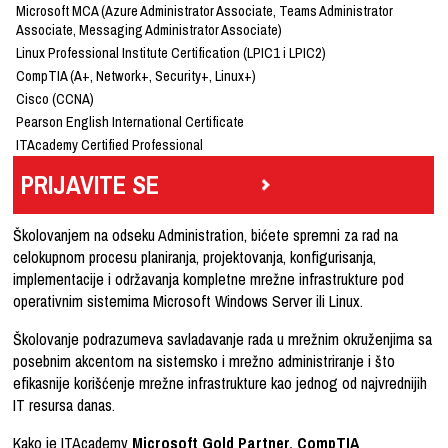
Microsoft MCA (Azure Administrator Associate, Teams Administrator
Associate, Messaging Administrator Associate)
Linux Professional Institute Certification (LPIC1 i LPIC2)
CompTIA (A+, Network+, Security+, Linux+)
Cisco (CCNA)
Pearson English International Certificate
ITAcademy Certified Professional
PRIJAVITE SE
Školovanjem na odseku Administration, bićete spremni za rad na
celokupnom procesu planiranja, projektovanja, konfigurisanja,
implementacije i održavanja kompletne mrežne infrastrukture pod
operativnim sistemima Microsoft Windows Server ili Linux.
Školovanje podrazumeva savladavanje rada u mrežnim okruženjima sa
posebnim akcentom na sistemsko i mrežno administriranje i što
efikasnije korišćenje mrežne infrastrukture kao jednog od najvrednijih
IT resursa danas.
Kako je ITAcademy
Microsoft Gold Partner, CompTIA