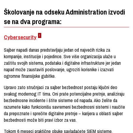
Školovanje na odseku Administration izvodi
se na dva programa:
!
Cybersecurity
Sajber napadi danas predstavljaju jedan od najvećih rizika za
kompanije, institucije i pojedince. Sve više organizacija ulaže u
zaštitu svojih sistema, podataka i digitalne infrastrukture jer jedan
napad može zaustaviti poslovanje, ugroziti korisnike i izazvati
ogromne finansijske gubitke.
Upravo zato stručnjaci za sajber bezbednost postaju ključni deo
svakog modernog IT tima. Oni prate potencijalne pretnje, analiziraju
bezbednosne incidente i štite sisteme od napada. Ako želite da
razumete kako funkcionišu savremeni bezbednosni sistemi i naučite
da prepoznate i sprečite digitalne pretnje – karijera u oblasti sajber
bezbednosti može biti pravi izbor za vas.
Tokom 6 meseci praktične obuke savladaćete SIEM sisteme,