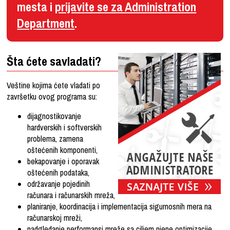
mesta i
prijavite se za Administration
Department
.
Šta ćete savladati?
Veštine kojima ćete vladati po
završetku ovog programa su:
dijagnostikovanje
hardverskih i softverskih
problema, zamena
oštećenih komponenti,
bekapovanje i oporavak
oštećenih podataka,
održavanje pojedinih
računara i računarskih mreža,
planiranje, koordinacija i implementacija sigurnosnih mera na
računarskoj mreži,
nadgledanje performansi mreže sa ciljem njene optimizacije,