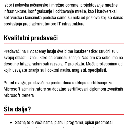
Izbor i nabavka računarske i mrežne opreme, projektovanje mrežne
infrastrukture, konfigurisanje i održavanje mreže, kao i hardverska i
softverska i korisnička podrška samo su neki od poslova koji se danas
postavljaju pred administratore IT infrastrukture.
Kvalitetni predavači
Predavači na ITAcademy imaju dve bitne karakteristike: stručni su u
svojoj oblasti i znaju kako da prenesu znanje. Naš tim iza sebe ima na
desetine hiljada radnih sati razvoja IT projekata. Među profesorima od
kojih usvajate znanja su i doktori nauka, magistri, specijalisti.
Pored ovoga, predavači na predmetima u sklopu sertifikacije za
Microsoft administratore su dodatno sertifikovani diplomom zvaničnih
Microsoft trenera.
Šta dalje?
Saznajte o veštinama, planu i programu, opisu predmeta i