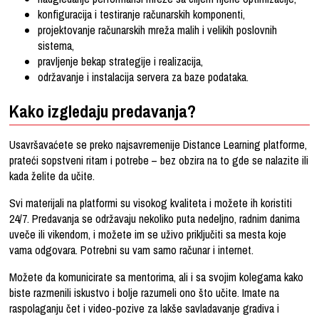
konfiguracija i testiranje računarskih komponenti,
projektovanje računarskih mreža malih i velikih poslovnih
sistema,
pravljenje bekap strategije i realizacija,
održavanje i instalacija servera za baze podataka.
Kako izgledaju predavanja?
Usavršavaćete se preko najsavremenije Distance Learning platforme,
prateći sopstveni ritam i potrebe – bez obzira na to gde se nalazite ili
kada želite da učite.
Svi materijali na platformi su visokog kvaliteta i možete ih koristiti
24/7. Predavanja se održavaju nekoliko puta nedeljno, radnim danima
uveče ili vikendom, i možete im se uživo priključiti sa mesta koje
vama odgovara. Potrebni su vam samo računar i internet.
Možete da komunicirate sa mentorima, ali i sa svojim kolegama kako
biste razmenili iskustvo i bolje razumeli ono što učite. Imate na
raspolaganju čet i video-pozive za lakše savladavanje gradiva i