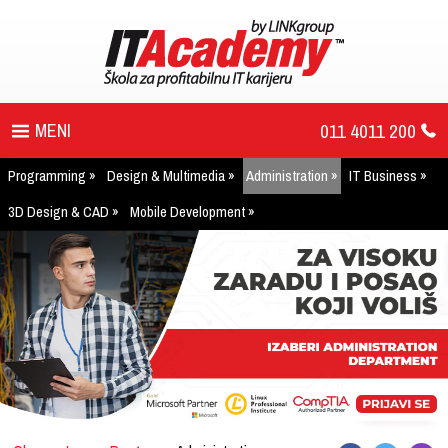
011 4011 200
Programming
Design & Multimedia
Administration
IT Business
PROGRAM
3D Design & CAD
Mobile Development
UPIS
ŠTA DOBIJATE
UČENJE NA DALJINU
DIPLOME I SERTIFIKATI
O IT AKADEMIJI