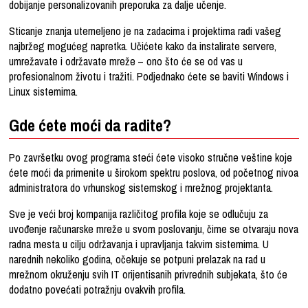
dobijanje personalizovanih preporuka za dalje učenje.
Sticanje znanja utemeljeno je na zadacima i projektima radi vašeg
najbržeg mogućeg napretka. Učićete kako da instalirate servere,
umrežavate i održavate mreže – ono što će se od vas u
profesionalnom životu i tražiti. Podjednako ćete se baviti Windows i
Linux sistemima.
Gde ćete moći da radite?
Po završetku ovog programa steći ćete visoko stručne veštine koje
ćete moći da primenite u širokom spektru poslova, od početnog nivoa
administratora do vrhunskog sistemskog i mrežnog projektanta.
Sve je veći broj kompanija različitog profila koje se odlučuju za
uvođenje računarske mreže u svom poslovanju, čime se otvaraju nova
radna mesta u cilju održavanja i upravljanja takvim sistemima. U
narednih nekoliko godina, očekuje se potpuni prelazak na rad u
mrežnom okruženju svih IT orijentisanih privrednih subjekata, što će
dodatno povećati potražnju ovakvih profila.