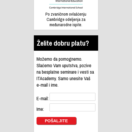
Po zvaničnom ovlašćenju
Cambridge odeljenja za
međunarodne ispite.
Želite dobru platu?
Možemo da pomognemo.
Slaćemo Vam uputstva, pozive
na besplatne seminare i vesti sa
ITAcademy. Samo unesite Vaš
e-mail i ime.
E-mail:
Ime: