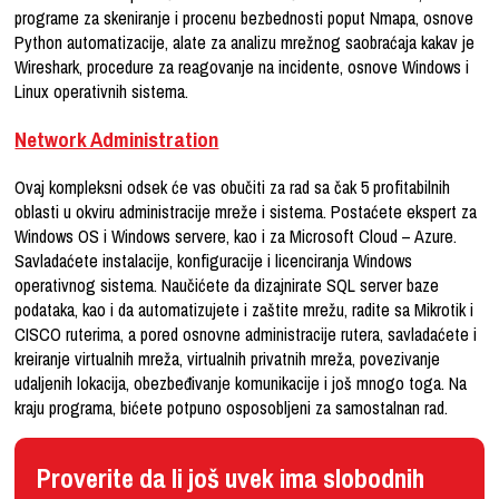
programe za skeniranje i procenu bezbednosti poput Nmapa, osnove
Python automatizacije, alate za analizu mrežnog saobraćaja kakav je
Wireshark, procedure za reagovanje na incidente, osnove Windows i
Linux operativnih sistema.
Network Administration
Ovaj kompleksni odsek će vas obučiti za rad sa čak 5 profitabilnih
oblasti u okviru administracije mreže i sistema. Postaćete ekspert za
Windows OS i Windows servere, kao i za Microsoft Cloud – Azure.
Savladaćete instalacije, konfiguracije i licenciranja Windows
operativnog sistema. Naučićete da dizajnirate SQL server baze
podataka, kao i da automatizujete i zaštite mrežu, radite sa Mikrotik i
CISCO ruterima, a pored osnovne administracije rutera, savladaćete i
kreiranje virtualnih mreža, virtualnih privatnih mreža, povezivanje
udaljenih lokacija, obezbeđivanje komunikacije i još mnogo toga. Na
kraju programa, bićete potpuno osposobljeni za samostalnan rad.
Proverite da li još uvek ima slobodnih