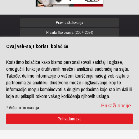
Pravila školovanja
Pravila školovanja (2007-2024)
Sva prava zadržana
Ovaj veb-sajt koristi kolačiće
Privatnost
Koristimo kolačiće kako bismo personalizovali sadržaj i oglase,
omogućili funkcije društvenih mreža i analizirali saobraćaj na sajtu.
office@it-akademija.com
Takođe, delimo informacije o vašem korišćenju našeg veb-sajta s
+381 11 4182 114
partnerima za analitiku, društvene mreže i oglašavanje, koji te
+381 11 4182 176
informacije mogu kombinovati s drugim podacima koje ste im dali ili
+387 33 902 961
koje su prikupili tokom vašeg korišćenja njihovih usluga.
Prikaži opcije
Više informacija
Copyright 2026 © ITAcademy,
Prihvatam sve
LINK group Professional
Education
. Powered by
LINK
CMS