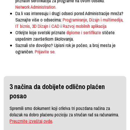
priznatih sertifikacija za programe na ovom odseku:
Network Administration.
Da li vas interesuju i drugi odseci pored Administracije mreža?
Saznajte više o odsecima:
Programiranje
,
Dizajn i multimedija
,
IT biznis
,
3D Dizajn i CAD
i
Razvoj mobilnih aplikacija
Otkrijte koje svetski priznate
diplome i sertifikate
stičete
uspešnim završetkom školovanja.
Saznali ste dovoljno? Upisni rok je počeo, a broj mesta je
ograničen.
Prijavite se
.
3 načina da dobijete odlično plaćen
posao
Spremili smo dokument koji otkriva tri pouzdana načina za
dolazak na dobro plaćenu poziciju za stručan rad sa računarima.
Preuzmite izveštaj ovde
.