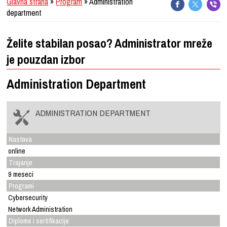
Glavna strana
»
Program
» Administration
department
Želite stabilan posao? Administrator mreže
je pouzdan izbor
Administration Department
ADMINISTRATION DEPARTMENT
Nastava
online
Trajanje
9 meseci
Programi
Cybersecurity
Network Administration
Diplome i sertifikacije